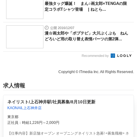
最強タッグ爆誕！ まん○画太郎×TENGAの限
定コラボTシャツ登場 | ねとら...
公開 2016/12/07
漫☆画太郎や「ポプテピ」大川ぶくぶも ねん
どろいど用の取り替え表情パーツの第2弾...
Recommended by
Copyright © ITmedia Inc. All Rights Reserved.
求人情報
ネイリスト/上石神井駅/社員募集/8月10日更新
KAONAIL上石神井店
東京都
正社員：時給1,226円～2,000円
【仕事内容】新店舗オープン オープニングネイリスト急募! <募集職種> ネ