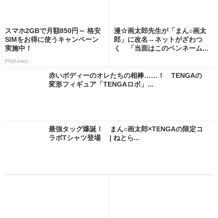
スマホ2GBで月額850円～ 格安
漫☆画太郎先生が「まん○画太
SIMをお得に使うキャンペーン
郎」に改名→ネットがざわつ
実施中！
く 「当面はこのペンネーム...
PR(IIJmio)
赤いボディーのオレたちの相棒……！ TENGAの
変形フィギュア「TENGAロボ」...
最強タッグ爆誕！ まん○画太郎×TENGAの限定コ
ラボTシャツ登場 | ねとら...