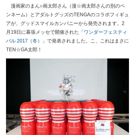
漫画家のまん○画太郎さん（漫☆画太郎さんの別のペ
ITの今と未来を見通す
ンネーム）とアダルトグッズのTENGAのコラボフィギュ
アが、グッドスマイルカンパニーから発売されます。2
スマホと通信の最新トレンド
月19日に幕張メッセで開催された「
ワンダーフェスティ
進化するPCとデバイスの未来
バル 2017（冬）
」で発表されました。こ、これはまさに
TEN☆GA太郎！
好きが集まる 比べて選べる
ビジネスと働き方のヒント
AI活用のいまが分かる
企業ITのトレンドを詳説
経営リーダーのコミュニティ
マーケ×ITの今がよく分かる
ITエンジニア向け専門サイト