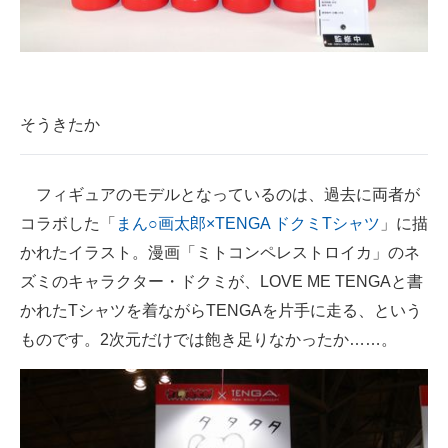
企業向けIT製品の総合サイト
IT製品の技術・比較・事例
製造業のIT導入・活用を支援
そうきたか
モノづくり技術者専門サイト
フィギュアのモデルとなっているのは、過去に両者が
エレクトロニクス専門サイト
コラボした「
まん○画太郎×TENGA ドクミTシャツ
」に描
電子設計の基本と応用
かれたイラスト。漫画「ミトコンペレストロイカ」のネ
ズミのキャラクター・ドクミが、LOVE ME TENGAと書
エネルギーの専門メディア
かれたTシャツを着ながらTENGAを片手に走る、という
建設×テクノロジーの最前線
ものです。2次元だけでは飽き足りなかったか……。
ちょっと気になるネットの話題