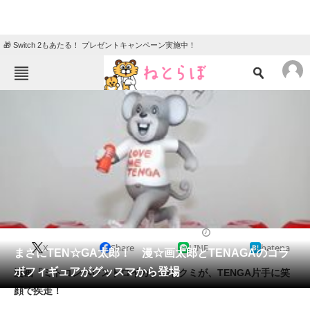
🎁 Switch 2もあたる！ プレゼントキャンペーン実施中！
ねとらぼメニュー
TOP
ニュース
エンタメ
クイズ
グルメ
地域
住まい
教育・育児
動物
リサーチ
2017/02/19 20:10（公開）
X
Share
LINE
hatena
会員記事
まさにTEN☆GA太郎！ 漫☆画太郎とTENAGAのコラ
ボフィギュアがグッスマから登場
漫画「ミトコンペレストロイカ」のドクミが、TENGA片手に笑
メディア
顔で疾走！
注目記事を集めた総合ページ