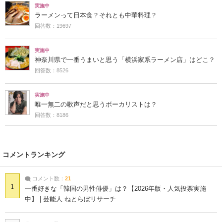
実施中
ラーメンって日本食？それとも中華料理？
回答数：19697
実施中
神奈川県で一番うまいと思う「横浜家系ラーメン店」はどこ？
回答数：8526
実施中
唯一無二の歌声だと思うボーカリストは？
回答数：8186
コメントランキング
コメント数：
21
1
一番好きな「韓国の男性俳優」は？【2026年版・人気投票実施
中】 | 芸能人 ねとらぼリサーチ