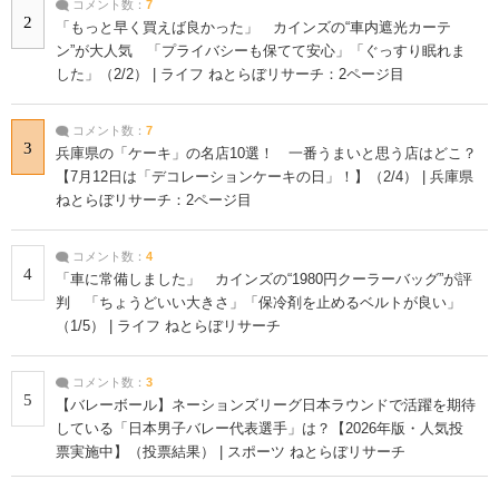
コメント数：
7
2
「もっと早く買えば良かった」 カインズの“車内遮光カーテ
ン”が大人気 「プライバシーも保てて安心」「ぐっすり眠れま
した」（2/2） | ライフ ねとらぼリサーチ：2ページ目
コメント数：
7
3
兵庫県の「ケーキ」の名店10選！ 一番うまいと思う店はどこ？
【7月12日は「デコレーションケーキの日」！】（2/4） | 兵庫県
ねとらぼリサーチ：2ページ目
コメント数：
4
4
「車に常備しました」 カインズの“1980円クーラーバッグ”が評
判 「ちょうどいい大きさ」「保冷剤を止めるベルトが良い」
（1/5） | ライフ ねとらぼリサーチ
コメント数：
3
5
【バレーボール】ネーションズリーグ日本ラウンドで活躍を期待
している「日本男子バレー代表選手」は？【2026年版・人気投
票実施中】（投票結果） | スポーツ ねとらぼリサーチ