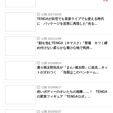
PR
公開 2017/10/19
TENGAが自宅でも音楽ライブでも使える時代
に パッケージを忠実に再現した“光る...
公開 2021/11/08
“顔を包むTENGA（※マスク）”登場 キツく締
め付けない柔らかな着け心地で気持...
公開 2014/08/14
漫☆画太郎先生が「まん○画太郎」に改名→ネッ
トがざわつく 「当面はこのペンネーム...
公開 2018/08/17
赤いボディーのオレたちの相棒……！ TENGA
の変形フィギュア「TENGAロボ」...
公開 2015/02/27