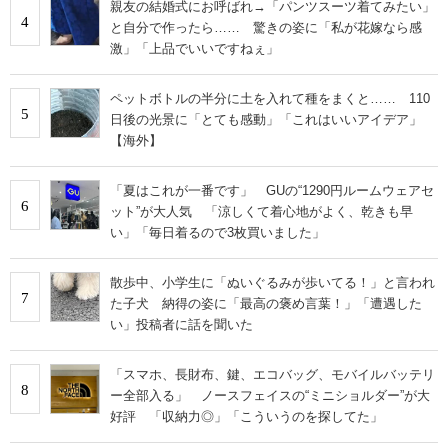
親友の結婚式にお呼ばれ→「パンツスーツ着てみたい」
4
と自分で作ったら…… 驚きの姿に「私が花嫁なら感
激」「上品でいいですねぇ」
ペットボトルの半分に土を入れて種をまくと…… 110
5
日後の光景に「とても感動」「これはいいアイデア」
【海外】
「夏はこれが一番です」 GUの“1290円ルームウェアセ
6
ット”が大人気 「涼しくて着心地がよく、乾きも早
い」「毎日着るので3枚買いました」
散歩中、小学生に「ぬいぐるみが歩いてる！」と言われ
7
た子犬 納得の姿に「最高の褒め言葉！」「遭遇した
い」投稿者に話を聞いた
「スマホ、長財布、鍵、エコバッグ、モバイルバッテリ
8
ー全部入る」 ノースフェイスの“ミニショルダー”が大
好評 「収納力◎」「こういうのを探してた」