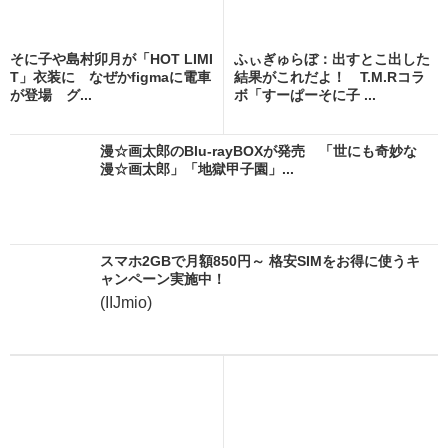
そに子や島村卯月が「HOT LIMI
ふぃぎゅらぼ：出すとこ出した
T」衣装に なぜかfigmaに電車
結果がこれだよ！ T.M.Rコラ
が登場 グ...
ボ「すーぱーそに子 ...
漫☆画太郎のBlu-rayBOXが発売 「世にも奇妙な
漫☆画太郎」「地獄甲子園」...
スマホ2GBで月額850円～ 格安SIMをお得に使うキ
ャンペーン実施中！
(IIJmio)