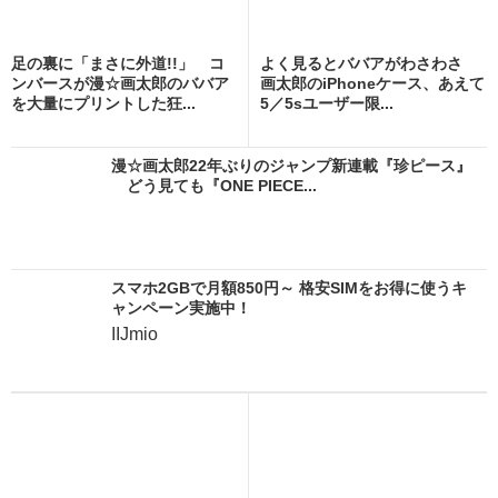
足の裏に「まさに外道!!」 コ
よく見るとババアがわさわさ
ンバースが漫☆画太郎のババア
画太郎のiPhoneケース、あえて
を大量にプリントした狂...
5／5sユーザー限...
漫☆画太郎22年ぶりのジャンプ新連載『珍ピース』
どう見ても『ONE PIECE...
スマホ2GBで月額850円～ 格安SIMをお得に使うキ
ャンペーン実施中！
IIJmio