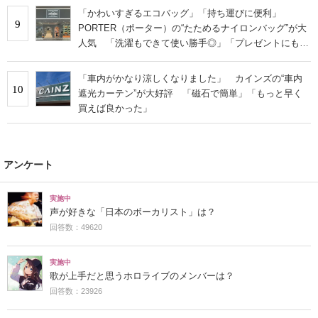
「かわいすぎるエコバッグ」「持ち運びに便利」
9
PORTER（ポーター）の“たためるナイロンバッグ”が大
人気 「洗濯もできて使い勝手◎」「プレゼントにもお
すすめ」
「車内がかなり涼しくなりました」 カインズの“車内
10
遮光カーテン”が大好評 「磁石で簡単」「もっと早く
買えば良かった」
アンケート
実施中
声が好きな「日本のボーカリスト」は？
回答数：49620
実施中
歌が上手だと思うホロライブのメンバーは？
回答数：23926