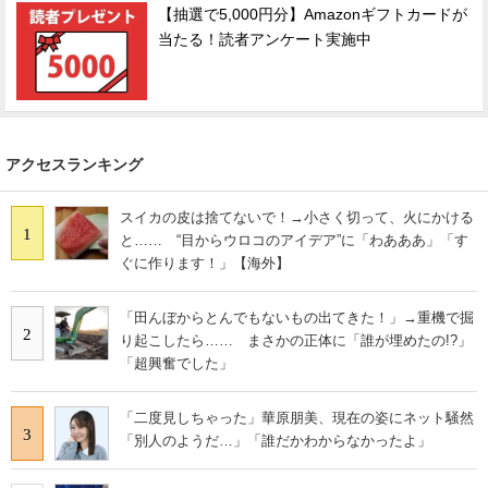
【抽選で5,000円分】Amazonギフトカードが
当たる！読者アンケート実施中
アクセスランキング
スイカの皮は捨てないで！→小さく切って、火にかける
1
と…… “目からウロコのアイデア”に「わあああ」「す
ぐに作ります！」【海外】
「田んぼからとんでもないもの出てきた！」→重機で掘
2
り起こしたら…… まさかの正体に「誰が埋めたの!?」
「超興奮でした」
「二度見しちゃった」華原朋美、現在の姿にネット騒然
3
「別人のようだ…」「誰だかわからなかったよ」