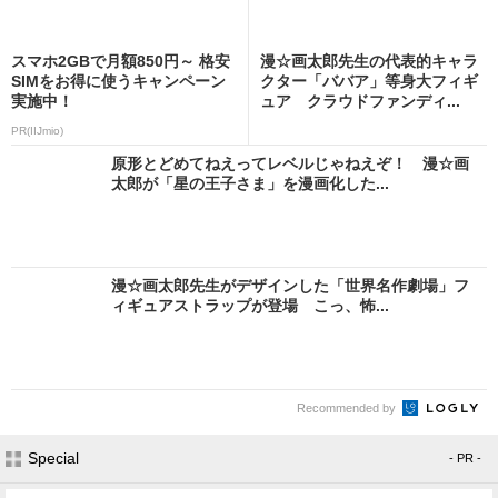
スマホ2GBで月額850円～ 格安
漫☆画太郎先生の代表的キャラ
SIMをお得に使うキャンペーン
クター「ババア」等身大フィギ
実施中！
ュア クラウドファンディ...
PR(IIJmio)
原形とどめてねえってレベルじゃねえぞ！ 漫☆画
太郎が「星の王子さま」を漫画化した...
漫☆画太郎先生がデザインした「世界名作劇場」フ
ィギュアストラップが登場 こっ、怖...
Recommended by
Special
- PR -