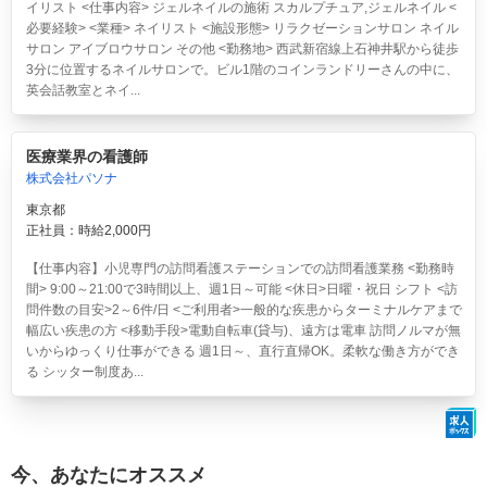
イリスト <仕事内容> ジェルネイルの施術 スカルプチュア,ジェルネイル <
必要経験> <業種> ネイリスト <施設形態> リラクゼーションサロン ネイル
サロン アイブロウサロン その他 <勤務地> 西武新宿線上石神井駅から徒歩
3分に位置するネイルサロンで。ビル1階のコインランドリーさんの中に、
英会話教室とネイ...
医療業界の看護師
株式会社パソナ
東京都
正社員：時給2,000円
【仕事内容】小児専門の訪問看護ステーションでの訪問看護業務 <勤務時
間> 9:00～21:00で3時間以上、週1日～可能 <休日>日曜・祝日 シフト <訪
問件数の目安>2～6件/日 <ご利用者>一般的な疾患からターミナルケアまで
幅広い疾患の方 <移動手段>電動自転車(貸与)、遠方は電車 訪問ノルマが無
いからゆっくり仕事ができる 週1日～、直行直帰OK。柔軟な働き方ができ
る シッター制度あ...
今、あなたにオススメ