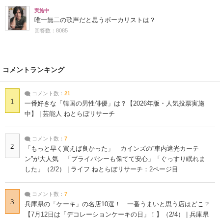
実施中
唯一無二の歌声だと思うボーカリストは？
回答数：8085
コメントランキング
コメント数：
21
1
一番好きな「韓国の男性俳優」は？【2026年版・人気投票実施
中】 | 芸能人 ねとらぼリサーチ
コメント数：
7
2
「もっと早く買えば良かった」 カインズの“車内遮光カーテ
ン”が大人気 「プライバシーも保てて安心」「ぐっすり眠れま
した」（2/2） | ライフ ねとらぼリサーチ：2ページ目
コメント数：
7
3
兵庫県の「ケーキ」の名店10選！ 一番うまいと思う店はどこ？
【7月12日は「デコレーションケーキの日」！】（2/4） | 兵庫県