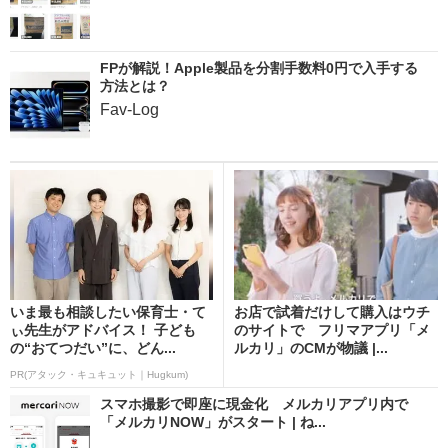
FPが解説！Apple製品を分割手数料0円で入手する
方法とは？
Fav-Log
いま最も相談したい保育士・て
お店で試着だけして購入はウチ
ぃ先生がアドバイス！ 子ども
のサイトで フリマアプリ「メ
の“おてつだい”に、どん...
ルカリ」のCMが物議 |...
PR(アタック・キュキュット｜Hugkum)
スマホ撮影で即座に現金化 メルカリアプリ内で
「メルカリNOW」がスタート | ね...