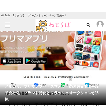
🎁 Switch 2もあたる！ プレゼントキャンペーン実施中！
ねとらぼメニュー
TOP
ニュース
エンタメ
クイズ
グルメ
地域
住まい
教育・育児
動物
リサーチ
2017/02/20 15:04（公開）
X
Share
LINE
hatena
会員記事
メルカリ、フリマアプリ「スマオク」の運営企業を完全
子会社化 ブランド特化とフラッシュオークションが人
両社の顧客基盤、ノウハウを活用する狙い。
メディア
気
メルカリ社が、フリマアプリ「スマオク」の運営を行
注目記事を集めた総合ページ