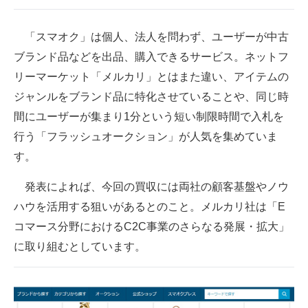
企業向けIT製品の総合サイト
「スマオク」は個人、法人を問わず、ユーザーが中古
IT製品の技術・比較・事例
ブランド品などを出品、購入できるサービス。ネットフ
製造業のIT導入・活用を支援
リーマーケット「メルカリ」とはまた違い、アイテムの
ジャンルをブランド品に特化させていることや、同じ時
モノづくり技術者専門サイト
間にユーザーが集まり1分という短い制限時間で入札を
エレクトロニクス専門サイト
行う「フラッシュオークション」が人気を集めていま
す。
電子設計の基本と応用
発表によれば、今回の買収には両社の顧客基盤やノウ
エネルギーの専門メディア
ハウを活用する狙いがあるとのこと。メルカリ社は「E
建設×テクノロジーの最前線
コマース分野におけるC2C事業のさらなる発展・拡大」
に取り組むとしています。
ちょっと気になるネットの話題