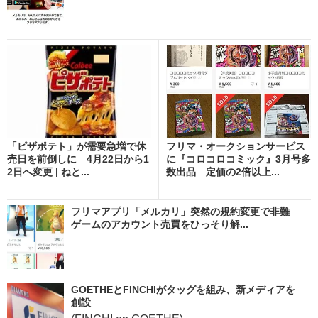
「ピザポテト」が需要急増で休
フリマ・オークションサービス
売日を前倒しに 4月22日から1
に『コロコロコミック』3月号多
2日へ変更 | ねと...
数出品 定価の2倍以上...
フリマアプリ「メルカリ」突然の規約変更で非難
ゲームのアカウント売買をひっそり解...
GOETHEとFINCHIがタッグを組み、新メディアを
創設