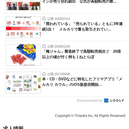
インが売り切れ続出 公式が高額転売の禁...
公開 2020/07/14
「買われている」「売られている」ともに3年連
続1位！ メルカリで最も取引されてい...
公開 2018/01/26
「梅ジャム」製造終了で高額転売相次ぐ 20倍
以上の値が付く例も | ねとらぼ
公開 2017/05/08
本・CD・DVDなどに特化したフリマアプリ「メ
ルカリ カウル」のiOS版提供開始...
Recommended by
Copyright © ITmedia Inc. All Rights Reserved.
求人情報