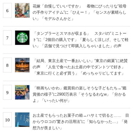
花嫁「自慢していいですか」 着物にぴったりな“祖母
6
の手作りアイテム”に「ひえー！」「センスが素晴らし
い」「モデルさんかと」
「タンブラーとスマホが収まる」 スタバの“ミニトー
7
ト”に「2個目の購入です」「夏らしく涼しげ、そして軽
い」「店舗で見つけて即購入しちゃいました」の声
「結局、東京土産で一番おいしい」“東京の銘菓”に絶賛
8
の声 「人生で食べたお土産の中でダントツで好き」
「東京に行くと必ず買う」「めっちゃリピしてます」
「映画ちいかわ」鑑賞前の楽しそうな子どもたち→“鑑
9
賞後の様子”に2900万表示「そうなるわなw」「分かる
よ」「いったい何が」
お土産でもらったお菓子の箱→ハサミで切ると…… 目
10
からウロコの“驚きの活用法”に「知らなかった…」「発
想力が羨ましい」