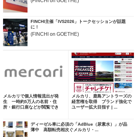
(FINCHI on GOETHE)
FINCHI主催「IVS2026」トークセッションが話題
に！
(FINCHI on GOETHE)
メルカリで個人情報流出が発
メルカリ、鹿島アントラーズの
生 一時約5万人の名前・住
経営権を取得 ブランド強化で
所・銀行口座などが閲覧でき
ユーザー拡大目指す | ...
る...
ディーゼル車に必須の「AdBlue（尿素水）」が品
薄中 高額転売相次ぐメルカリ・...