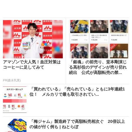
アマゾンで大人気！血圧対策は
「銀魂」の前売り、堂本剛演じ
コーヒーに足してみて
る高杉役のデザインが売り切れ
続出 公式が高額転売の禁...
PR(森永乳業)
「買われている」「売られている」ともに3年連続1
位！ メルカリで最も取引されてい...
「梅ジャム」製造終了で高額転売相次ぐ 20倍以上
の値が付く例も | ねとらぼ