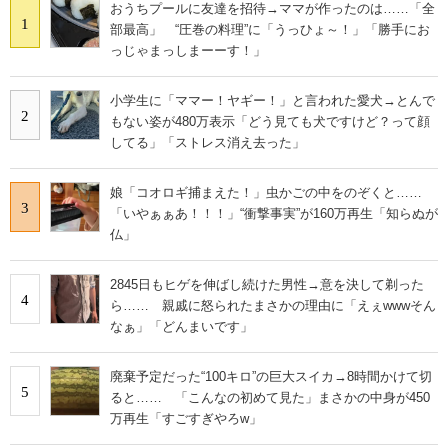
おうちプールに友達を招待→ママが作ったのは……「全
1
部最高」 “圧巻の料理”に「うっひょ～！」「勝手にお
っじゃまっしまーーす！」
小学生に「ママー！ヤギー！」と言われた愛犬→とんで
2
もない姿が480万表示「どう見ても犬ですけど？って顔
してる」「ストレス消え去った」
娘「コオロギ捕まえた！」虫かごの中をのぞくと……
3
「いやぁぁあ！！！」“衝撃事実”が160万再生「知らぬが
仏」
2845日もヒゲを伸ばし続けた男性→意を決して剃った
4
ら…… 親戚に怒られたまさかの理由に「えぇwwwそん
なぁ」「どんまいです」
廃棄予定だった“100キロ”の巨大スイカ→8時間かけて切
5
ると…… 「こんなの初めて見た」まさかの中身が450
万再生「すごすぎやろw」