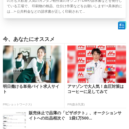
の方も大歓迎 人気のカンタン軽作業のオシゴト! DMや請求書などを発行し
ている工場で、 印刷物の検品、仕分け作業などをお願いします! <具体的に
は…> 公共料金などの請求書が正しく印刷されて...
今、あなたにオススメ
明日働ける単発バイト求人サイ
アマゾンで大人気！血圧対策は
ト
コーヒーに足してみて
PR(ショットワークス)
PR(森永乳業)
販売休止で品薄の「ピザポテト」、オークションサ
イトへの出品相次ぐ 1袋1万500...