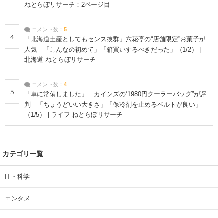
ねとらぼリサーチ：2ページ目
コメント数：
5
4
「北海道土産としてもセンス抜群」六花亭の“店舗限定”お菓子が
人気 「こんなの初めて」「箱買いするべきだった」（1/2） |
北海道 ねとらぼリサーチ
コメント数：
4
5
「車に常備しました」 カインズの“1980円クーラーバッグ”が評
判 「ちょうどいい大きさ」「保冷剤を止めるベルトが良い」
（1/5） | ライフ ねとらぼリサーチ
カテゴリ一覧
IT・科学
エンタメ