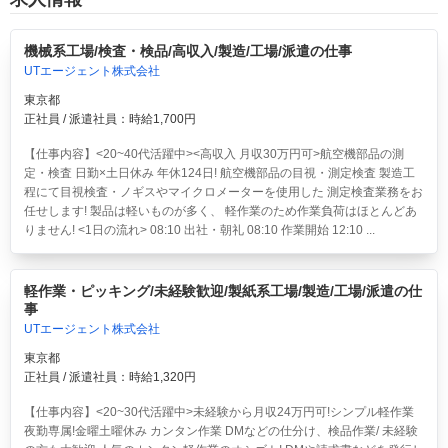
機械系工場/検査・検品/高収入/製造/工場/派遣の仕事
UTエージェント株式会社
東京都
正社員 / 派遣社員：時給1,700円
【仕事内容】<20~40代活躍中><高収入 月収30万円可>航空機部品の測
定・検査 日勤×土日休み 年休124日!
航空機部品の目視・測定検査 製造工
程にて目視検査・ノギスやマイクロメーターを使用した 測定検査業務をお
任せします! 製品は軽いものが多く、 軽作業のため作業負荷はほとんどあ
りません! <1日の流れ> 08:10 出社・朝礼 08:10 作業開始 12:10 ...
軽作業・ピッキング/未経験歓迎/製紙系工場/製造/工場/派遣の仕
事
UTエージェント株式会社
東京都
正社員 / 派遣社員：時給1,320円
【仕事内容】<20~30代活躍中>
未経験から月収24万円可!シンプル軽作業
夜勤専属!金曜土曜休み
カンタン作業 DMなどの仕分け、検品作業/ 未経験