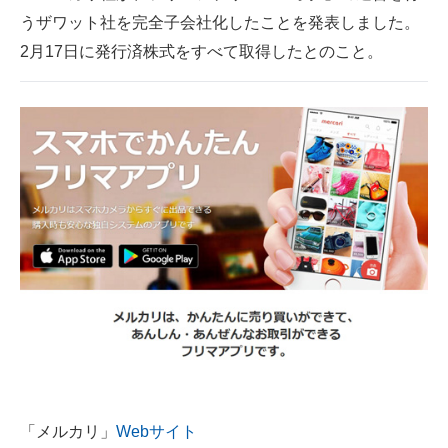
うザワット社を完全子会社化したことを発表しました。
ITの今と未来を見通す
2月17日に発行済株式をすべて取得したとのこと。
スマホと通信の最新トレンド
進化するPCとデバイスの未来
好きが集まる 比べて選べる
ビジネスと働き方のヒント
AI活用のいまが分かる
企業ITのトレンドを詳説
経営リーダーのコミュニティ
マーケ×ITの今がよく分かる
ITエンジニア向け専門サイト
「メルカリ」
Webサイト