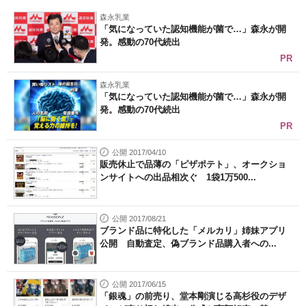
森永乳業
「気になっていた認知機能が菌で…」森永が開
発。感動の70代続出
PR
森永乳業
「気になっていた認知機能が菌で…」森永が開
発。感動の70代続出
PR
公開 2017/04/10
販売休止で品薄の「ピザポテト」、オークショ
ンサイトへの出品相次ぐ 1袋1万500...
公開 2017/08/21
ブランド品に特化した「メルカリ」姉妹アプリ
公開 自動査定、偽ブランド品購入者への...
公開 2017/06/15
「銀魂」の前売り、堂本剛演じる高杉役のデザ