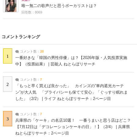
唯一無二の歌声だと思うボーカリストは？
回答数：8069
コメントランキング
コメント数：
20
1
一番好きな「韓国の男性俳優」は？【2026年版・人気投票実施
中】（投票結果） | 芸能人 ねとらぼリサーチ
コメント数：
7
2
「もっと早く買えば良かった」 カインズの“車内遮光カーテ
ン”が大人気 「プライバシーも保てて安心」「ぐっすり眠れま
した」（2/2） | ライフ ねとらぼリサーチ：2ページ目
コメント数：
7
3
兵庫県の「ケーキ」の名店10選！ 一番うまいと思う店はどこ？
【7月12日は「デコレーションケーキの日」！】（2/4） | 兵庫県
ねとらぼリサーチ：2ページ目