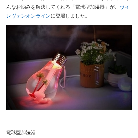
んなお悩みを解決してくれる「電球型加湿器」が、
ヴィ
ITの今と未来を見通す
レヴァンオンライン
に登場しました。
スマホと通信の最新トレンド
進化するPCとデバイスの未来
好きが集まる 比べて選べる
ビジネスと働き方のヒント
AI活用のいまが分かる
企業ITのトレンドを詳説
経営リーダーのコミュニティ
マーケ×ITの今がよく分かる
電球型加湿器
ITエンジニア向け専門サイト