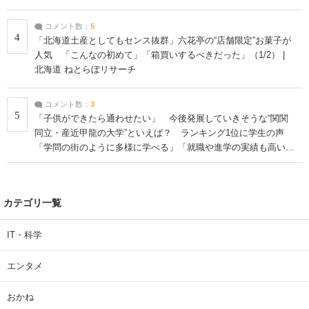
コメント数：
5
4
「北海道土産としてもセンス抜群」六花亭の“店舗限定”お菓子が
人気 「こんなの初めて」「箱買いするべきだった」（1/2） |
北海道 ねとらぼリサーチ
コメント数：
3
5
「子供ができたら通わせたい」 今後発展していきそうな“関関
同立・産近甲龍の大学”といえば？ ランキング1位に学生の声
「学問の街のように多様に学べる」「就職や進学の実績も高い」
| 大学 ねとらぼリサーチ
カテゴリ一覧
IT・科学
エンタメ
おかね