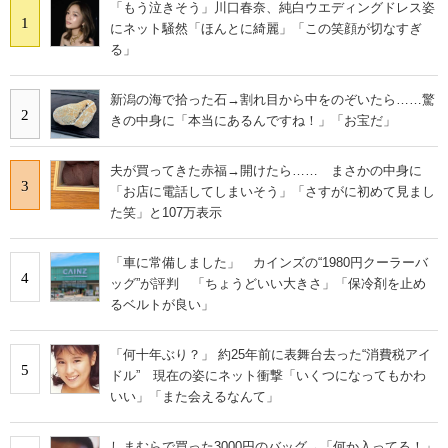
「もう泣きそう」川口春奈、純白ウエディングドレス姿
1
にネット騒然「ほんとに綺麗」「この笑顔が切なすぎ
る」
新潟の海で拾った石→割れ目から中をのぞいたら……驚
2
きの中身に「本当にあるんですね！」「お宝だ」
夫が買ってきた赤福→開けたら…… まさかの中身に
3
「お店に電話してしまいそう」「さすがに初めて見まし
た笑」と107万表示
「車に常備しました」 カインズの“1980円クーラーバ
4
ッグ”が評判 「ちょうどいい大きさ」「保冷剤を止め
るベルトが良い」
「何十年ぶり？」 約25年前に表舞台去った“消費税アイ
5
ドル” 現在の姿にネット衝撃「いくつになってもかわ
いい」「また会えるなんて」
しまむらで買った3000円のバッグ→「何か入ってる！」