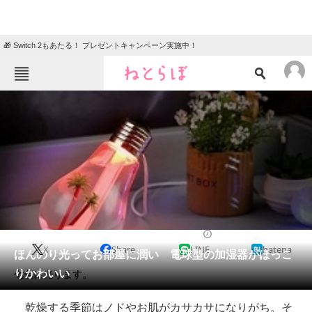
🎁 Switch 2もあたる！ プレゼントキャンペーン実施中！
ねとらぼメニュー
TOP
ニュース
エンタメ
クイズ
グルメ
地域
住まい
教育・育児
動物
リサーチ
2017/02/22 08:00（公開）
X
Share
LINE
hatena
会員記事
ほんのり光ってお部屋に潤い 電球型の加湿器がほっこ
りかわいい
七色に光ります。
メディア
乾燥する季節はノドやお肌がカサカサになりがち。そ
注目記事を集めた総合ページ