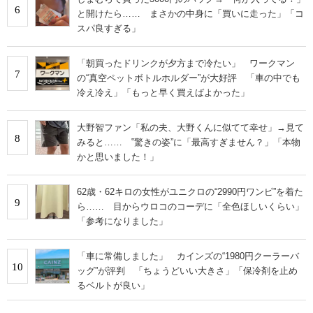
6
と開けたら…… まさかの中身に「買いに走った」「コ
スパ良すぎる」
「朝買ったドリンクが夕方まで冷たい」 ワークマン
7
の“真空ペットボトルホルダー”が大好評 「車の中でも
冷え冷え」「もっと早く買えばよかった」
大野智ファン「私の夫、大野くんに似てて幸せ」→見て
8
みると…… ‟驚きの姿”に「最高すぎません？」「本物
かと思いました！」
62歳・62キロの女性がユニクロの“2990円ワンピ”を着た
9
ら…… 目からウロコのコーデに「全色ほしいくらい」
「参考になりました」
「車に常備しました」 カインズの“1980円クーラーバ
10
ッグ”が評判 「ちょうどいい大きさ」「保冷剤を止め
るベルトが良い」