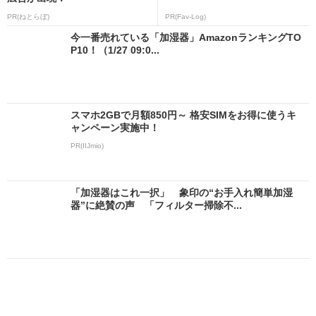
PR(ねとらぼ)
PR(Fav-Log)
今一番売れている「加湿器」AmazonランキングTO
P10！（1/27 09:0...
スマホ2GBで月額850円～ 格安SIMをお得に使うキ
ャンペーン実施中！
PR(IIJmio)
「加湿器はこれ一択」 象印の“お手入れ簡単加湿
器”に絶賛の声 「フィルター掃除不...