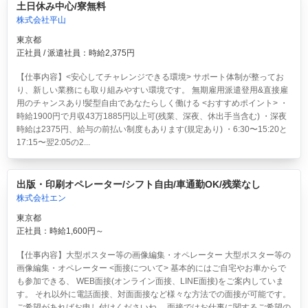
土日休み中心/寮無料
株式会社平山
東京都
正社員 / 派遣社員：時給2,375円
【仕事内容】<安心してチャレンジできる環境> サポート体制が整ってお
り、新しい業務にも取り組みやすい環境です。 無期雇用派遣登用&直接雇
用のチャンスあり!髪型自由であなたらしく働ける <おすすめポイント> ・
時給1900円で月収43万1885円以上可(残業、深夜、休出手当含む) ・深夜
時給は2375円、給与の前払い制度もあります(規定あり) ・6:30〜15:20と
17:15〜翌2:05の2...
出版・印刷オペレーター/シフト自由/車通勤OK/残業なし
株式会社エン
東京都
正社員：時給1,600円～
【仕事内容】大型ポスター等の画像編集・オペレーター 大型ポスター等の
画像編集・オペレーター <面接について> 基本的にはご自宅やお車からで
も参加できる、 WEB面接(オンライン面接、LINE面接)をご案内していま
す。 それ以外に電話面接、対面面接など様々な方法での面接が可能です。
ご希望があればお申し付けくださいね。 面接ではお仕事に関するご希望の