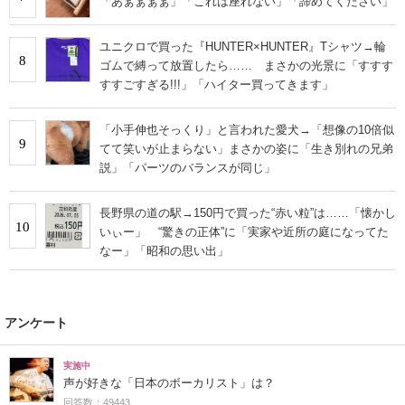
「あぁぁぁぁ」「これは座れない」「諦めてください」
ユニクロで買った『HUNTER×HUNTER』Tシャツ→輪
8
ゴムで縛って放置したら…… まさかの光景に「すすす
すすごすぎる!!!」「ハイター買ってきます」
「小手伸也そっくり」と言われた愛犬→「想像の10倍似
9
てて笑いが止まらない」まさかの姿に「生き別れの兄弟
説」「パーツのバランスが同じ」
長野県の道の駅→150円で買った“赤い粒”は……「懐かし
10
いぃー」 “驚きの正体”に「実家や近所の庭になってた
なー」「昭和の思い出」
アンケート
実施中
声が好きな「日本のボーカリスト」は？
回答数：49443