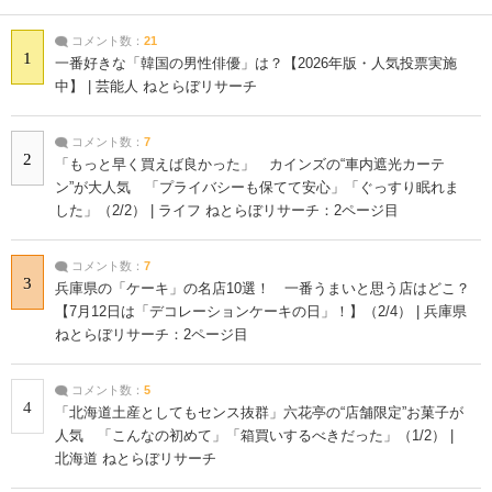
コメント数：
21
1
一番好きな「韓国の男性俳優」は？【2026年版・人気投票実施
中】 | 芸能人 ねとらぼリサーチ
コメント数：
7
2
「もっと早く買えば良かった」 カインズの“車内遮光カーテ
ン”が大人気 「プライバシーも保てて安心」「ぐっすり眠れま
した」（2/2） | ライフ ねとらぼリサーチ：2ページ目
コメント数：
7
3
兵庫県の「ケーキ」の名店10選！ 一番うまいと思う店はどこ？
【7月12日は「デコレーションケーキの日」！】（2/4） | 兵庫県
ねとらぼリサーチ：2ページ目
コメント数：
5
4
「北海道土産としてもセンス抜群」六花亭の“店舗限定”お菓子が
人気 「こんなの初めて」「箱買いするべきだった」（1/2） |
北海道 ねとらぼリサーチ