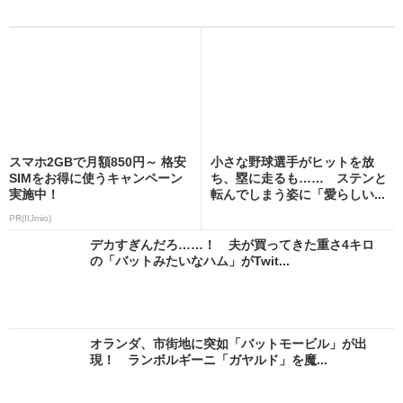
スマホ2GBで月額850円～ 格安
小さな野球選手がヒットを放
SIMをお得に使うキャンペーン
ち、塁に走るも…… ステンと
実施中！
転んでしまう姿に「愛らしい...
PR(IIJmio)
デカすぎんだろ……！ 夫が買ってきた重さ4キロ
の「バットみたいなハム」がTwit...
オランダ、市街地に突如「バットモービル」が出
現！ ランボルギーニ「ガヤルド」を魔...