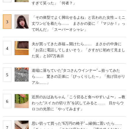
すぎて笑った」「何者？」
「その体型でよく脚出せるよね」と言われた女性→ミニ
3
丈ワンピを着たら…… まさかの姿に「『マジか！』っ
て叫んだ」「スーパーオシャレ」
夫が買ってきた赤福→開けたら…… まさかの中身に
4
「お店に電話してしまいそう」「さすがに初めて見まし
た笑」と107万表示
道端に落ちていた“タコさんウインナー”→拾ってみた
5
ら…… 驚きの正体に「びっくりした～」「焦げ目がリ
アル……」
近所のおばあちゃん「こう切ると食べやすいよ〜」→教
6
わった“スイカの切り方”を試してみると…… 目からウ
ロコの光景に「やってみます」
思い切って買った“6万円の椅子”→縁側に置いたら……
7