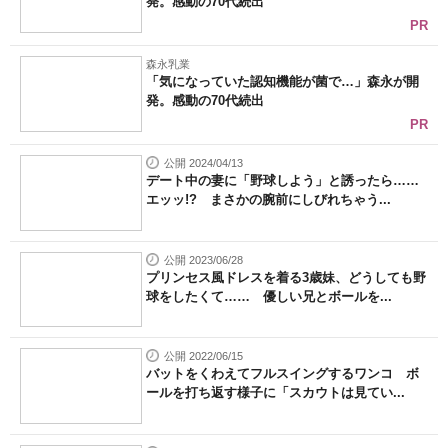
発。感動の70代続出
PR
森永乳業
「気になっていた認知機能が菌で…」森永が開
発。感動の70代続出
PR
公開 2024/04/13
デート中の妻に「野球しよう」と誘ったら……
エッッ!? まさかの腕前にしびれちゃう...
公開 2023/06/28
プリンセス風ドレスを着る3歳妹、どうしても野
球をしたくて…… 優しい兄とボールを...
公開 2022/06/15
バットをくわえてフルスイングするワンコ ボ
ールを打ち返す様子に「スカウトは見てい...