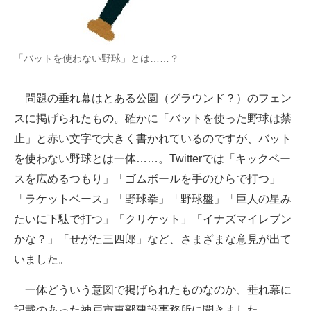
企業向けIT製品の総合サイト
IT製品の技術・比較・事例
「バットを使わない野球」とは……？
製造業のIT導入・活用を支援
問題の垂れ幕はとある公園（グラウンド？）のフェン
モノづくり技術者専門サイト
スに掲げられたもの。確かに「バットを使った野球は禁
エレクトロニクス専門サイト
止」と赤い文字で大きく書かれているのですが、バット
を使わない野球とは一体……。Twitterでは「キックベー
電子設計の基本と応用
スを広めるつもり」「ゴムボールを手のひらで打つ」
エネルギーの専門メディア
「ラケットベース」「野球拳」「野球盤」「巨人の星み
たいに下駄で打つ」「クリケット」「イナズマイレブン
建設×テクノロジーの最前線
かな？」「せがた三四郎」など、さまざまな意見が出て
ちょっと気になるネットの話題
いました。
一体どういう意図で掲げられたものなのか、垂れ幕に
記載のあった神戸市東部建設事務所に聞きました。