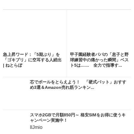
急上昇ワード：「5期ぶり」を
甲子園経験者パパの「息子と野
「ゴキブリ」に空耳する人続出
球練習中の痛かった瞬間」ベス
| ねとらぼ
ト5は…… 全力で指導す...
芯でボールをとらえよう！ 「硬式バット」おすす
め3選＆Amazon売れ筋ランキン...
スマホ2GBで月額850円～ 格安SIMをお得に使うキ
ャンペーン実施中！
IIJmio