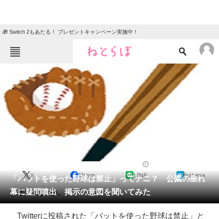
🎁 Switch 2もあたる！ プレゼントキャンペーン実施中！
ねとらぼメニュー
TOP
ニュース
エンタメ
クイズ
グルメ
地域
住まい
教育・育児
動物
リサーチ
2017/02/22 09:00（公開）
X
Share
LINE
hatena
会員記事
「バットを使った野球は禁止」ってナニ？ 公園の垂れ
幕に疑問噴出 掲示の意図を聞いてみた
なぜダメなのか。
メディア
Twitterに投稿された「バットを使った野球は禁止」と
注目記事を集めた総合ページ