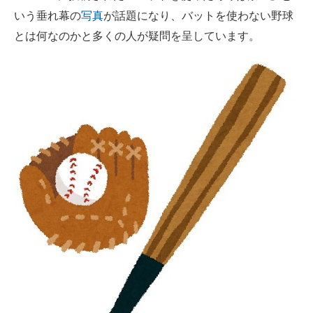
いう垂れ幕の
写真
が話題になり、バットを使わない野球
ITの今と未来を見通す
とは何なのかと多くの人が疑問を呈しています。
スマホと通信の最新トレンド
進化するPCとデバイスの未来
好きが集まる 比べて選べる
ビジネスと働き方のヒント
AI活用のいまが分かる
企業ITのトレンドを詳説
経営リーダーのコミュニティ
マーケ×ITの今がよく分かる
ITエンジニア向け専門サイト