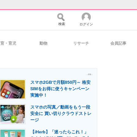
検索
ログイン
教育・育児
動物
リサーチ
会員記事
バイスの未来
好きが集まる 比べて選べる
- PR -
スマホ2GBで月額850円～ 格安
コミュニティ
マーケ×ITの今がよく分かる
SIMをお得に使うキャンペーン
実施中！
スマホの写真／動画をもう一段
・活用を支援
安全に 買い切りクラウドストレ
ージ
【iHerb】「迷ったらこれ！」