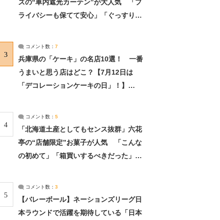
ズの“車内遮光カーテン”が大人気 「プ
ライバシーも保てて安心」「ぐっすり眠
れました」（2/2） | ライフ ねとらぼリ
サーチ：2ページ目
コメント数：
7
3
兵庫県の「ケーキ」の名店10選！ 一番
うまいと思う店はどこ？【7月12日は
「デコレーションケーキの日」！】
（2/4） | 兵庫県 ねとらぼリサーチ：2ペ
ージ目
コメント数：
5
4
「北海道土産としてもセンス抜群」六花
亭の“店舗限定”お菓子が人気 「こんな
の初めて」「箱買いするべきだった」
（1/2） | 北海道 ねとらぼリサーチ
コメント数：
3
5
【バレーボール】ネーションズリーグ日
本ラウンドで活躍を期待している「日本