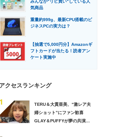
みんなが"リピ買い"している人
門メディア
建設×テクノロジーの最前線
気商品
重量約999g、最新CPU搭載のビ
ジネスPCの実力は？
【抽選で5,000円分】Amazonギ
フトカードが当たる！読者アン
ケート実施中
アクセスランキング
1
TERU＆大貫亜美、“激レア夫
婦ショット”にファン歓喜
GLAY＆PUFFYが夢の共演
「旦那おるやん」「夫婦で写