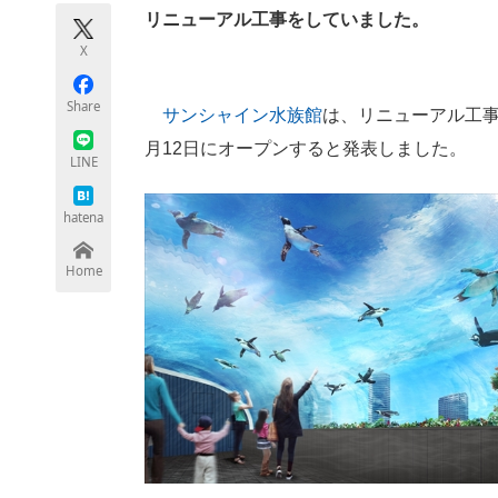
モノづくり技術者専門サイト
エレクトロ
リニューアル工事をしていました。
X
Share
サンシャイン水族館
は、リニューアル工事
ちょっと気になるネットの話題
月12日にオープンすると発表しました。
LINE
hatena
Home