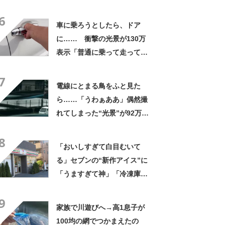
なるわなw」「分かるよ」
6
「いったい何が」
車に乗ろうとしたら、ドア
に…… 衝撃の光景が130万
表示「普通に乗って走ってた
やん」「どうやって入った
7
の!?」
電線にとまる鳥をふと見た
ら……「うわぁああ」偶然撮
れてしまった“光景”が92万再
生「自然は過酷」
8
「おいしすぎて白目むいて
る」セブンの“新作アイス”に
「うますぎて神」「冷凍庫に
入るだけ買い込もうかし
9
ら…」「シャリシャリがおい
家族で川遊びへ→高1息子が
しい」の声
100均の網でつかまえたの