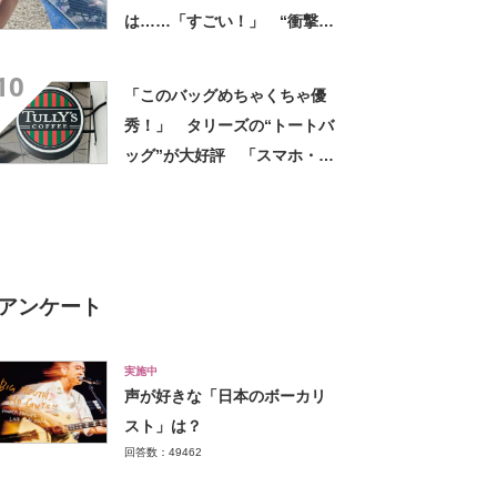
は……「すごい！」 “衝撃の
光景”に「めっちゃ大きい！」
10
「楽しそう」
「このバッグめちゃくちゃ優
秀！」 タリーズの“トートバ
ッグ”が大好評 「スマホ・財
布・本・飲み物などが入る」
「タンブラー入れられるポケ
ットもある」
アンケート
実施中
声が好きな「日本のボーカリ
スト」は？
回答数：49462