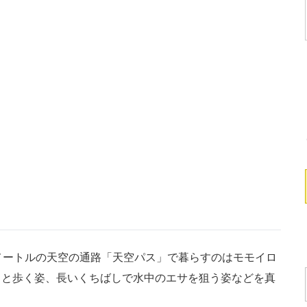
メートルの天空の通路「天空パス」で暮らすのはモモイロ
タと歩く姿、長いくちばしで水中のエサを狙う姿などを真