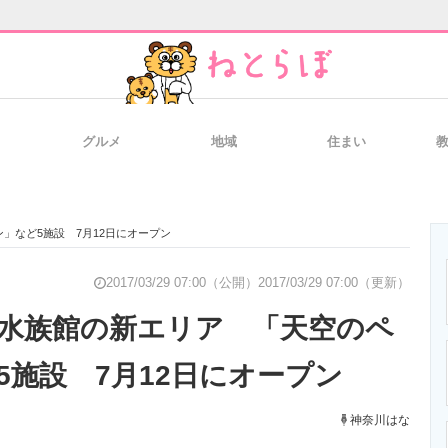
グルメ
地域
住まい
と未来を見通す
スマホと通信の最新トレンド
進化するPCとデ
」など5施設 7月12日にオープン
のいまが分かる
企業ITのトレンドを詳説
経営リーダーの
2017/03/29 07:00（公開）
2017/03/29 07:00（更新）
水族館の新エリア 「天空のペ
5施設 7月12日にオープン
T製品の総合サイト
IT製品の技術・比較・事例
製造業のIT導入
神奈川はな