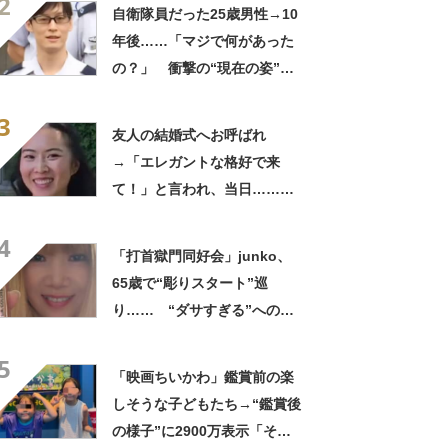
2
ってるの尊い！」
自衛隊員だった25歳男性→10
年後……「マジで何があった
の？」 衝撃の“現在の姿”が
180万再生「別人…？」「好
3
きに生きんしゃい」
友人の結婚式へお呼ばれ
→「エレガントな格好で来
て！」と言われ、当日……ま
さかの参列姿に「いやすごお
4
おお！」「天才」【海外】
「打首獄門同好会」junko、
65歳で“彫りスタート”巡
り…… “ダサすぎる”への持
論に反響「理由が素敵」「わ
5
たしもデビューしたい」
「映画ちいかわ」鑑賞前の楽
しそうな子どもたち→“鑑賞後
の様子”に2900万表示「そう