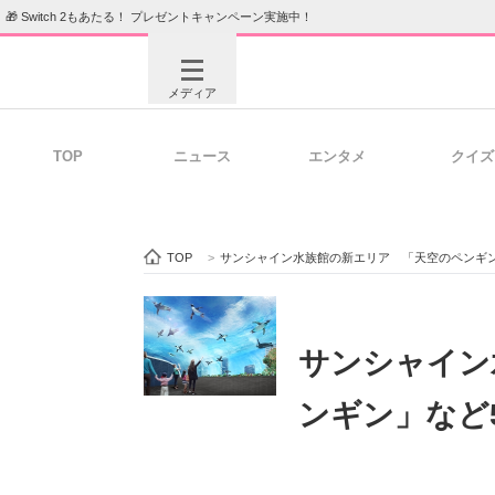
🎁 Switch 2もあたる！ プレゼントキャンペーン実施中！
メディア
TOP
ニュース
エンタメ
クイズ
注目記事を集めた総合ページ
ITの今
TOP
>
サンシャイン水族館の新エリア 「天空のペンギン
ビジネスと働き方のヒント
AI活用
サンシャイン
ンギン」など
ITエンジニア向け専門サイト
企業向けI