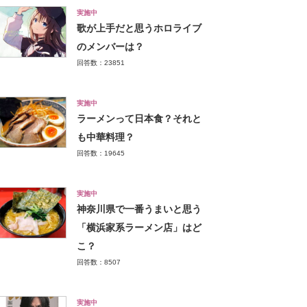
実施中
歌が上手だと思うホロライブ
のメンバーは？
回答数：23851
実施中
ラーメンって日本食？それと
も中華料理？
回答数：19645
実施中
神奈川県で一番うまいと思う
「横浜家系ラーメン店」はど
こ？
回答数：8507
実施中