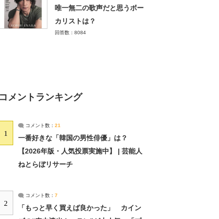
唯一無二の歌声だと思うボー
カリストは？
回答数：8084
コメントランキング
コメント数：
21
1
一番好きな「韓国の男性俳優」は？
【2026年版・人気投票実施中】 | 芸能人
ねとらぼリサーチ
コメント数：
7
2
「もっと早く買えば良かった」 カイン