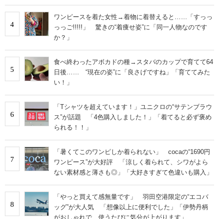
ワンピースを着た女性→着物に着替えると……「すっっ
4
っっご!!!!!」 驚きの“着痩せ姿”に「同一人物なのです
か？」
食べ終わったアボカドの種→スタバのカップで育てて64
5
日後…… “現在の姿”に「良さげですね」「育ててみた
い！」
「Tシャツを超えています！」ユニクロの“サテンブラウ
6
ス”が話題 「4色購入しました！」「着てると必ず褒め
られる！！」
「暑くてこのワンピしか着られない」 cocaの“1690円
7
ワンピース”が大好評 「涼しく着られて、シワがよら
ない素材感と薄さも◎」「大好きすぎて色違いも購入」
「やっと買えて感無量です」 羽田空港限定の“エコバ
8
ッグ”が大人気 「想像以上に便利でした」「伊勢丹柄
がおしゃれで、使うたびに気分が上がります」