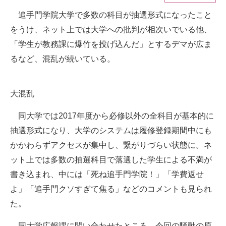
追手門学院大学で多数の科目が抽選形式になったこと
ITの今と未来を見通す
をうけ、ネット上では大学への批判が相次いでいる他、
スマホと通信の最新トレンド
「学生が教務課に爆竹を投げ込んだ」とするデマが広ま
るなど、混乱が続いている。
進化するPCとデバイスの未来
好きが集まる 比べて選べる
大混乱
ビジネスと働き方のヒント
同大学では2017年度から必修以外の全科目が基本的に
AI活用のいまが分かる
抽選形式になり、大学のシステムは履修登録期間中にも
かかわらずアクセスが集中し、繋がりづらい状態に。ネ
企業ITのトレンドを詳説
ット上では多数の抽選科目で落選した学生による不満が
経営リーダーのコミュニティ
書き込まれ、中には「死ね追手門学院！」「学費返せ
よ」「追手門クソすぎて焦る」などのコメントも見られ
マーケ×ITの今がよく分かる
た。
ITエンジニア向け専門サイト
同大学広報課に問い合わせたところ、今回の騒動の原