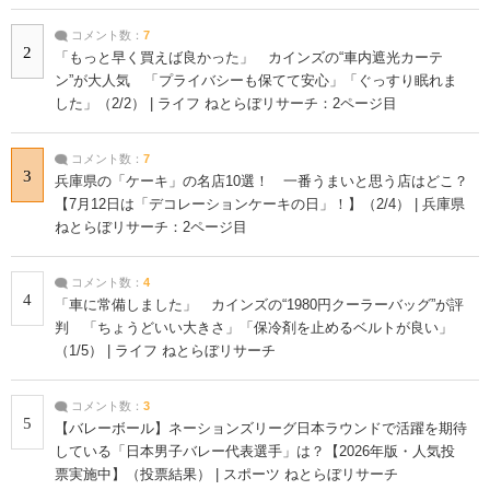
コメント数：
7
2
「もっと早く買えば良かった」 カインズの“車内遮光カーテ
ン”が大人気 「プライバシーも保てて安心」「ぐっすり眠れま
した」（2/2） | ライフ ねとらぼリサーチ：2ページ目
コメント数：
7
3
兵庫県の「ケーキ」の名店10選！ 一番うまいと思う店はどこ？
【7月12日は「デコレーションケーキの日」！】（2/4） | 兵庫県
ねとらぼリサーチ：2ページ目
コメント数：
4
4
「車に常備しました」 カインズの“1980円クーラーバッグ”が評
判 「ちょうどいい大きさ」「保冷剤を止めるベルトが良い」
（1/5） | ライフ ねとらぼリサーチ
コメント数：
3
5
【バレーボール】ネーションズリーグ日本ラウンドで活躍を期待
している「日本男子バレー代表選手」は？【2026年版・人気投
票実施中】（投票結果） | スポーツ ねとらぼリサーチ