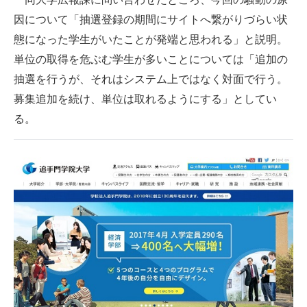
企業向けIT製品の総合サイト
因について「抽選登録の期間にサイトへ繋がりづらい状
態になった学生がいたことが発端と思われる」と説明。
IT製品の技術・比較・事例
単位の取得を危ぶむ学生が多いことについては「追加の
製造業のIT導入・活用を支援
抽選を行うが、それはシステム上ではなく対面で行う。
募集追加を続け、単位は取れるようにする」としてい
モノづくり技術者専門サイト
る。
エレクトロニクス専門サイト
電子設計の基本と応用
エネルギーの専門メディア
建設×テクノロジーの最前線
ちょっと気になるネットの話題