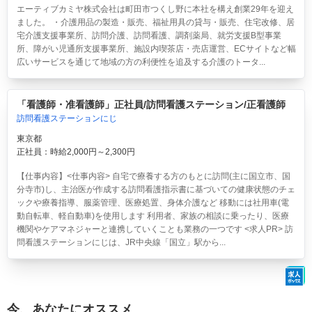
エーティブカミヤ株式会社は町田市つくし野に本社を構え創業29年を迎え
ました。 ・介護用品の製造・販売、福祉用具の貸与・販売、住宅改修、居
宅介護支援事業所、訪問介護、訪問看護、調剤薬局、就労支援B型事業
所、障がい児通所支援事業所、施設内喫茶店・売店運営、ECサイトなど幅
広いサービスを通じて地域の方の利便性を追及する介護のトータ...
「看護師・准看護師」正社員/訪問看護ステーション/正看護師
訪問看護ステーションにじ
東京都
正社員：時給2,000円～2,300円
【仕事内容】<仕事内容> 自宅で療養する方のもとに訪問(主に国立市、国
分寺市)し、主治医が作成する訪問看護指示書に基づいての健康状態のチェ
ックや療養指導、服薬管理、医療処置、身体介護など 移動には社用車(電
動自転車、軽自動車)を使用します 利用者、家族の相談に乗ったり、医療
機関やケアマネジャーと連携していくことも業務の一つです <求人PR> 訪
問看護ステーションにじは、JR中央線「国立」駅から...
今、あなたにオススメ