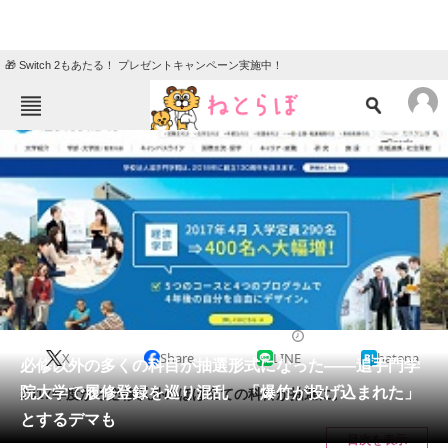
🎁 Switch 2もあたる！ プレゼントキャンペーン実施中！
ねとらぼメニュー
TOP
ニュース
エンタメ
クイズ
グルメ
地域
住まい
教育・育児
動物
リサーチ
2017/04/06 11:28（公開）
X
Share
LINE
hatena
会員記事
必修以外の多くの科目が抽選形式になった――追手門学
院大学で履修登録を巡り混乱 「爆竹が投げ込まれた」
2017年度から必修以外のほぼ全ての科目が抽選に。
メディア
とするデマも
目次を表示
注目記事を集めた総合ページ