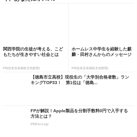
関西学院の生徒が考える、こど
ホームレス中学生を経験した麒
もたちが生きやすい社会とは
麟・田村さんからのメッセージ
PR(住友生命福祉文化財団)
PR(住友生命福祉文化財団)
【徳島市立高校】現役生の「大学別合格者数」ラン
キングTOP33！ 第1位は「徳島...
FPが解説！Apple製品を分割手数料0円で入手する
方法とは？
PR(Fav-Log)