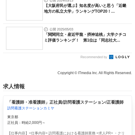
公開 2024/03/13
【大阪府民が選ぶ】知名度が高いと思う「近畿
地方の私立大学」ランキングTOP20！...
公開 2025/05/03
「関関同立・産近甲龍・摂神追桃」大学クチコ
ミ評価ランキング！ 第1位は「同志社大...
Recommended by
Copyright © ITmedia Inc. All Rights Reserved.
求人情報
「看護師・准看護師」正社員/訪問看護ステーション/正看護師
訪問看護ステーションカミヤ
東京都
正社員：時給2,000円～
【仕事内容】<仕事内容> 訪問看護における看護師業務 <求人PR> ・クリ