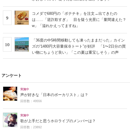
コメダで680円の「ポテチキ」を注文→出てきたの
9
は……「逆詐欺すぎ」 目を疑う光景に「量間違えた？
w」「溢れかえってますね」
「36度の中5時間移動しても凍ったままだった」カイン
10
ズの“1480円大容量保冷トート”が好評 「1〜2日分の買
い物にちょうど良い」「この夏は重宝しそう」の声
アンケート
実施中
声が好きな「日本のボーカリスト」は？
回答数：49556
実施中
歌が上手だと思うホロライブのメンバーは？
回答数：23892