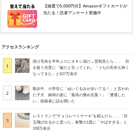
【抽選で5,000円分】Amazonギフトカードが
当たる！読者アンケート実施中
アクセスランキング
掛け毛布を半年ぶりにオキシ漬け→翌朝見たら…… 目
1
を疑う光景に「嘘だと言ってくれ」「うちの毛布も怖く
なってきた」と627万表示
散歩中、小学生に「ぬいぐるみが歩いてる！」と言われ
2
た子犬 納得の姿に「最高の褒め言葉！」「遭遇した
い」投稿者に話を聞いた
レストランで“チョコレートケーキ”を頼んだら……「目
3
玉飛び出るかと思った」衝撃の1皿に「やばすぎる」と
109万表示