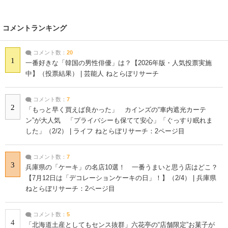
コメントランキング
コメント数：
20
1
一番好きな「韓国の男性俳優」は？【2026年版・人気投票実施
中】（投票結果） | 芸能人 ねとらぼリサーチ
コメント数：
7
2
「もっと早く買えば良かった」 カインズの“車内遮光カーテ
ン”が大人気 「プライバシーも保てて安心」「ぐっすり眠れま
した」（2/2） | ライフ ねとらぼリサーチ：2ページ目
コメント数：
7
3
兵庫県の「ケーキ」の名店10選！ 一番うまいと思う店はどこ？
【7月12日は「デコレーションケーキの日」！】（2/4） | 兵庫県
ねとらぼリサーチ：2ページ目
コメント数：
5
4
「北海道土産としてもセンス抜群」六花亭の“店舗限定”お菓子が