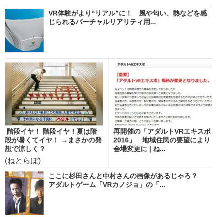
VR体験がより“リアル”に！ 風や匂い、熱などを感
じられるバーチャルリアリティ用...
階段イヤ！ 階段イヤ！夏は階
再開催の「アダルトVRエキスポ
段が暑くてイヤ！ →まさかの発
2016」 地域住民の要望により
想で涼しく？
会場変更に | ね...
(ねとらぼ)
ここに杉田さんと中村さんの画像があるじゃろ？
アダルトゲーム「VRカノジョ」の「...