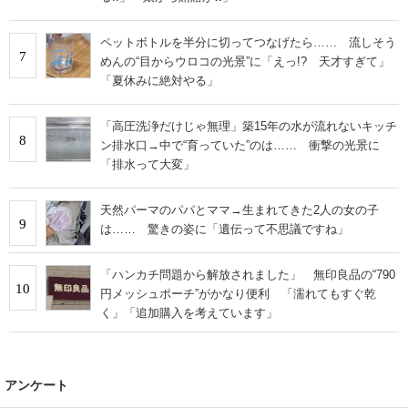
ペットボトルを半分に切ってつなげたら…… 流しそう
7
めんの“目からウロコの光景”に「えっ!? 天才すぎて」
「夏休みに絶対やる」
「高圧洗浄だけじゃ無理」築15年の水が流れないキッチ
8
ン排水口→中で“育っていた”のは…… 衝撃の光景に
「排水って大変」
天然パーマのパパとママ→生まれてきた2人の女の子
9
は…… 驚きの姿に「遺伝って不思議ですね」
「ハンカチ問題から解放されました」 無印良品の“790
10
円メッシュポーチ”がかなり便利 「濡れてもすぐ乾
く」「追加購入を考えています」
アンケート