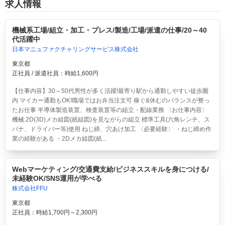
求人情報
機械系工場/組立・加工・プレス/製造/工場/派遣の仕事/20～40
代活躍中
日本マニュファクチャリングサービス株式会社
東京都
正社員 / 派遣社員：時給1,600円
【仕事内容】30～50代男性が多く活躍!最寄り駅から通勤しやすい徒歩圏
内 マイカー通勤もOK!職場ではお弁当注文可 稼ぐ&休むのバランスが整っ
たお仕事 半導体製造装置、検査装置等の組立・配線業務 〈お仕事内容〉
機械:2D(3D)メカ組図(紙組図)を見ながらの組立 標準工具(六角レンチ、ス
パナ、ドライバー等)使用 ねじ締、穴あけ加工 〈必要経験〉 ・ねじ締め作
業の経験がある ・2Dメカ組図(紙...
Webマーケティング/交通費支給/ビジネススキルを身につける/
未経験OK/SNS運用が学べる
株式会社FFU
東京都
正社員：時給1,700円～2,300円