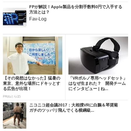
FPが解説！Apple製品を分割手数料0円で入手する
方法とは？
Fav-Log
【その発想はなかった】猛暑の
「VRポルノ専用ヘッドセット」
東京、意外な場所にドキッとす
はなぜ生まれた？ 開発チーム
る広告が出現！
にインタビュー | ね...
PR(ねとらぼ)
ニコニコ超会議2017：大相撲VRに白鵬＆琴奨菊
ガチのツッパリ飛んでくる横綱級...