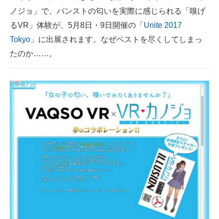
ノジョ」で、パンストの匂いを実際に感じられる「嗅げ
ITの今と未来を見通す
るVR」体験が、5月8日・9日開催の「
Unite 2017
Tokyo
」に出展されます。なぜベストを尽くしてしまっ
スマホと通信の最新トレンド
たのか……。
進化するPCとデバイスの未来
好きが集まる 比べて選べる
ビジネスと働き方のヒント
AI活用のいまが分かる
企業ITのトレンドを詳説
経営リーダーのコミュニティ
マーケ×ITの今がよく分かる
ITエンジニア向け専門サイト