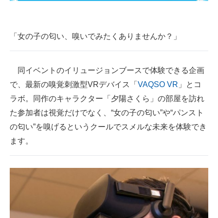
企業向けIT製品の総合サイト
IT製品の技術・比較・事例
「女の子の匂い、嗅いでみたくありませんか？」
製造業のIT導入・活用を支援
同イベントのイリュージョンブースで体験できる企画
モノづくり技術者専門サイト
で、最新の嗅覚刺激型VRデバイス「
VAQSO VR
」とコ
エレクトロニクス専門サイト
ラボ。同作のキャラクター「夕陽さくら」の部屋を訪れ
た参加者は視覚だけでなく、“女の子の匂い”や“パンスト
電子設計の基本と応用
の匂い”を嗅げるというクールでスメルな未来を体験でき
エネルギーの専門メディア
ます。
建設×テクノロジーの最前線
ちょっと気になるネットの話題