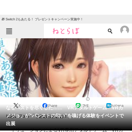
🎁 Switch 2もあたる！ プレゼントキャンペーン実施中！
ねとらぼメニュー
TOP
ニュース
エンタメ
クイズ
グルメ
地域
住まい
教育・育児
動物
リサーチ
2017/04/22 21:00（公開）
X
Share
LINE
hatena
会員記事
なぜベストを尽くした…… VRアダルトゲーム「VRカ
ノジョ」が“パンストの匂い”を嗅げる体験をイベントで
においフェチ「うおおおおおお！」
メディア
出展
イリュージョンによるVR専用アダルトゲーム「VRカ
注目記事を集めた総合ページ