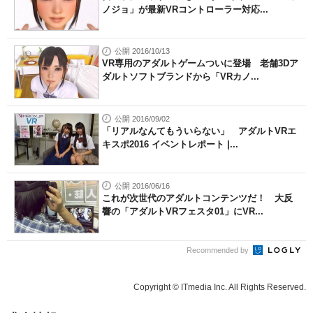
ノジョ」が最新VRコントローラー対応...
公開 2016/10/13
VR専用のアダルトゲームついに登場 老舗3Dア
ダルトソフトブランドから「VRカノ...
公開 2016/09/02
「リアルなんてもういらない」 アダルトVRエ
キスポ2016 イベントレポート |...
公開 2016/06/16
これが次世代のアダルトコンテンツだ！ 大反
響の「アダルトVRフェスタ01」にVR...
Recommended by
Copyright © ITmedia Inc. All Rights Reserved.