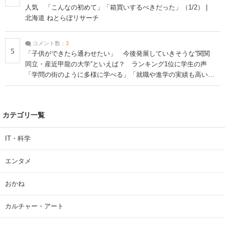
人気 「こんなの初めて」「箱買いするべきだった」（1/2） |
北海道 ねとらぼリサーチ
コメント数：
3
5
「子供ができたら通わせたい」 今後発展していきそうな“関関
同立・産近甲龍の大学”といえば？ ランキング1位に学生の声
「学問の街のように多様に学べる」「就職や進学の実績も高い」
| 大学 ねとらぼリサーチ
カテゴリ一覧
IT・科学
エンタメ
おかね
カルチャー・アート