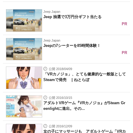
Jeep Japan
Jeep 抽選で3万円分ギフト当たる
PR
Jeep Japan
Jeepの7シーターを85時間体験！
PR
公開 2018/04/09
「VRカノジョ」、とても健康的な一般版として
Steamで発売 | ねとらぼ
公開 2016/10/15
アダルトVRゲーム『VRカノジョ』がSteam Gr
eenlightに進出。その...
公開 2016/12/09
女の子にマッサージも アダルトゲーム「VRカ