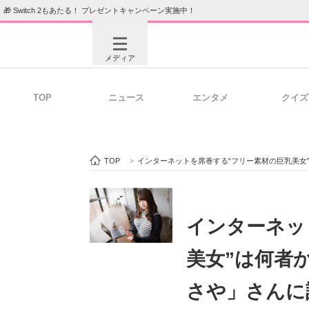
🎁 Switch 2もあたる！ プレゼントキャンペーン実施中！
メディア
TOP
ニュース
エンタメ
クイズ
注目記事を集めた総合ページ
ITの今
TOP
>
インターネットを席巻する“フリー素材の巨乳美女
ビジネスと働き方のヒント
AI活用
インターネッ
美女”は何者
ITエンジニア向け専門サイト
企業向けI
さや」さんに