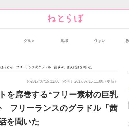
グルメ
地域
住まい
と未来を見通す
スマホと通信の最新トレンド
進化するPCとデ
”は何者か フリーランスのグラドル「茜さや」さんに話を聞いた
のいまが分かる
企業ITのトレンドを詳説
経営リーダーの
2017/07/15 11:00（公開）
2017/07/15 11:00（更新）
トを席巻する“フリー素材の巨乳
か フリーランスのグラドル「茜
T製品の総合サイト
IT製品の技術・比較・事例
製造業のIT導入
話を聞いた