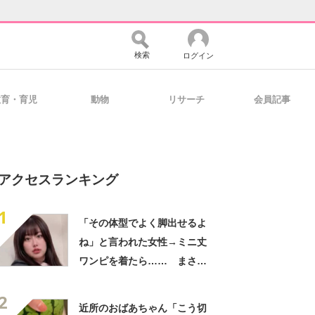
検索
ログイン
教育・育児
動物
リサーチ
会員記事
バイスの未来
好きが集まる 比べて選べる
アクセスランキング
コミュニティ
マーケ×ITの今がよく分かる
1
「その体型でよく脚出せるよ
ね」と言われた女性→ミニ丈
・活用を支援
ワンピを着たら…… まさか
の姿に「『マジか！』って叫
2
んだ」「スーパーオシャレ」
近所のおばあちゃん「こう切