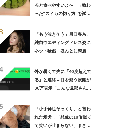
門メディア
建設×テクノロジーの最前線
ると食べやすいよ〜」→教わ
った“スイカの切り方”を試し
てみると…… 目からウロコ
3
の光景に「やってみます」
「もう泣きそう」川口春奈、
純白ウエディングドレス姿に
ネット騒然「ほんとに綺麗」
「この笑顔が切なすぎる」
4
外が暑くて夫に「40度超えて
る」と連絡→目を疑う展開が
36万表示「こんな旦那さん羨
ましいわ！」
5
「小手伸也そっくり」と言わ
れた愛犬→「想像の10倍似て
て笑いが止まらない」まさか
の姿に「生き別れの兄弟説」