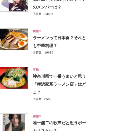
のメンバーは？
回答数：23836
実施中
ラーメンって日本食？それと
も中華料理？
回答数：19635
実施中
神奈川県で一番うまいと思う
「横浜家系ラーメン店」はど
こ？
回答数：8502
実施中
唯一無二の歌声だと思うボー
カリストは？