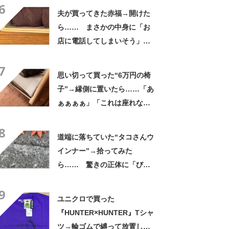
6
「パーツのバランスが同じ」
夫が買ってきた赤福→開けた
ら…… まさかの中身に「お
店に電話してしまいそう」
「さすがに初めて見ました
7
笑」と107万表示
思い切って買った“6万円の椅
子”→縁側に置いたら……「あ
ぁぁぁぁ」「これは座れな
い」「諦めてください」
8
道端に落ちていた“タコさんウ
インナー”→拾ってみた
ら…… 驚きの正体に「びっ
くりした～」「焦げ目がリア
9
ル……」
ユニクロで買った
『HUNTER×HUNTER』Tシャ
ツ→輪ゴムで縛って放置した