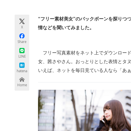
モノづくり技術者専門サイト
エレクトロ
“フリー素材美女”のバックボーンを探りつ
X
情などを聞いてみました。
ちょっと気になるネットの話題
Share
フリー写真素材をネット上でダウンロード
LINE
女、茜さやさん。おっとりとした表情とタ
いえば、ネットを毎日見ている人なら「あ
hatena
Home