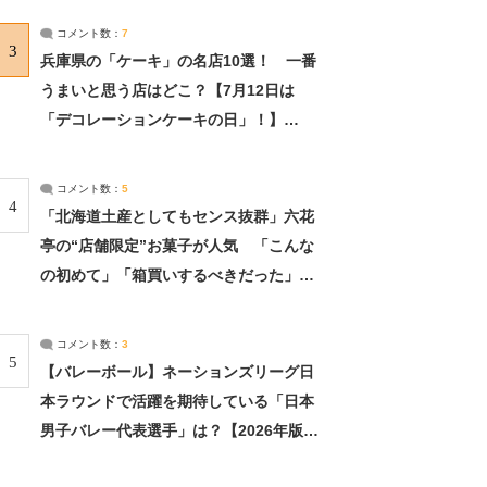
サーチ：2ページ目
コメント数：
7
3
兵庫県の「ケーキ」の名店10選！ 一番
うまいと思う店はどこ？【7月12日は
「デコレーションケーキの日」！】
（2/4） | 兵庫県 ねとらぼリサーチ：2ペ
ージ目
コメント数：
5
4
「北海道土産としてもセンス抜群」六花
亭の“店舗限定”お菓子が人気 「こんな
の初めて」「箱買いするべきだった」
（1/2） | 北海道 ねとらぼリサーチ
コメント数：
3
5
【バレーボール】ネーションズリーグ日
本ラウンドで活躍を期待している「日本
男子バレー代表選手」は？【2026年版・
人気投票実施中】（投票結果） | スポー