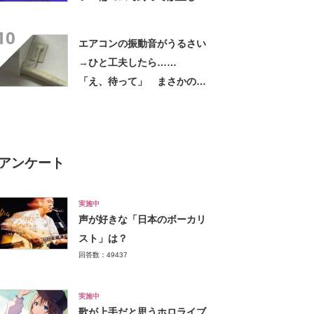
ら…… まさかの光景に「す
10
すすすすごすぎる!!!」「ハイ
エアコンの振動音がうるさい
ター買ってきます」
→ひと工夫したら……
「え、待って」 まさかの光
景に「好きすぎる」「まねし
ちゃおうかな」
アンケート
実施中
声が好きな「日本のボーカリ
スト」は？
回答数：49437
実施中
歌が上手だと思うホロライブ