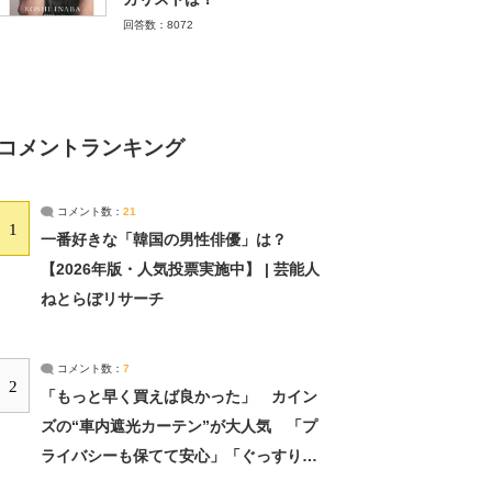
回答数：8072
コメントランキング
コメント数：
21
1
一番好きな「韓国の男性俳優」は？
【2026年版・人気投票実施中】 | 芸能人
ねとらぼリサーチ
コメント数：
7
2
「もっと早く買えば良かった」 カイン
ズの“車内遮光カーテン”が大人気 「プ
ライバシーも保てて安心」「ぐっすり眠
れました」（2/2） | ライフ ねとらぼリ