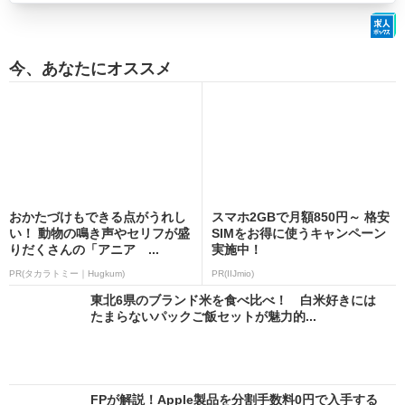
今、あなたにオススメ
おかたづけもできる点がうれし
スマホ2GBで月額850円～ 格安
い！ 動物の鳴き声やセリフが盛
SIMをお得に使うキャンペーン
りだくさんの「アニア ...
実施中！
PR(タカラトミー｜Hugkum)
PR(IIJmio)
東北6県のブランド米を食べ比べ！ 白米好きには
たまらないパックご飯セットが魅力的...
FPが解説！Apple製品を分割手数料0円で入手する