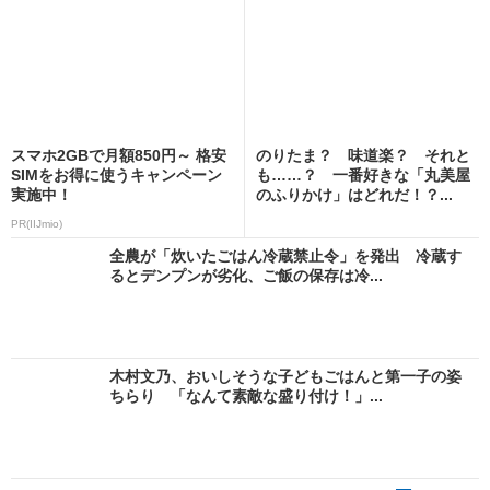
スマホ2GBで月額850円～ 格安
のりたま？ 味道楽？ それと
SIMをお得に使うキャンペーン
も……？ 一番好きな「丸美屋
実施中！
のふりかけ」はどれだ！？...
PR(IIJmio)
全農が「炊いたごはん冷蔵禁止令」を発出 冷蔵す
るとデンプンが劣化、ご飯の保存は冷...
木村文乃、おいしそうな子どもごはんと第一子の姿
ちらり 「なんて素敵な盛り付け！」...