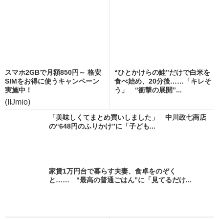
スマホ2GBで月額850円～ 格安
“ひとかけらの鮭”だけで白米を
SIMをお得に使うキャンペーン
食べ始め、20分後……「キレそ
実施中！
う」 “衝撃の展開”...
(IIJmio)
「美味しくてまとめ買いしました」 中川政七商店
の“648円のふりかけ”に「子ども...
家賃1万円台で暮らす夫妻、食卓をのぞく
と…… “最高の普通ごはん”に「見てるだけ...