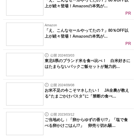
「え、こんなセールやってたの？」80％OFF以
上が続々登場！Amazonの本気が...
PR
Amazon
「え、こんなセールやってたの？」80％OFF以
上が続々登場！Amazonの本気が...
PR
公開 2024/03/03
東北6県のブランド米を食べ比べ！ 白米好きに
はたまらないパックご飯セットが魅力的...
公開 2024/09/08
お米不足の今こそマネしたい！ JA全農が教え
る“たまごかけパスタ”に「禁断の食べ...
公開 2023/03/12
ご当地めし：「卵からゆずの香り!?」「塩で食
べる卵かけごはん!?」 卵売り切れ騒...