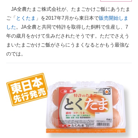
JA全農たまご株式会社が、たまごかけご飯にあうたま
ITの今と未来を見通す
ご「
とくたま
」を2017年7月から東日本で
販売開始しま
スマホと通信の最新トレンド
した
。JA全農と共同で特許を取得した飼料で生産し、7
年の歳月をかけて生みだされたそうです。ただでさえう
進化するPCとデバイスの未来
まいたまごかけご飯がさらにうまくなるとかもう最強な
好きが集まる 比べて選べる
のでは。
ビジネスと働き方のヒント
AI活用のいまが分かる
企業ITのトレンドを詳説
経営リーダーのコミュニティ
マーケ×ITの今がよく分かる
ITエンジニア向け専門サイト