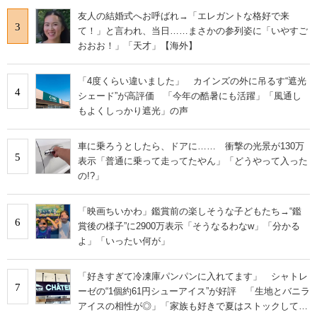
友人の結婚式へお呼ばれ→「エレガントな格好で来
3
て！」と言われ、当日……まさかの参列姿に「いやすご
おおお！」「天才」【海外】
「4度くらい違いました」 カインズの外に吊るす“遮光
4
シェード”が高評価 「今年の酷暑にも活躍」「風通し
もよくしっかり遮光」の声
車に乗ろうとしたら、ドアに…… 衝撃の光景が130万
5
表示「普通に乗って走ってたやん」「どうやって入った
の!?」
「映画ちいかわ」鑑賞前の楽しそうな子どもたち→“鑑
6
賞後の様子”に2900万表示「そうなるわなw」「分かる
よ」「いったい何が」
「好きすぎて冷凍庫パンパンに入れてます」 シャトレ
7
ーゼの“1個約61円シューアイス”が好評 「生地とバニラ
アイスの相性が◎」「家族も好きで夏はストックして