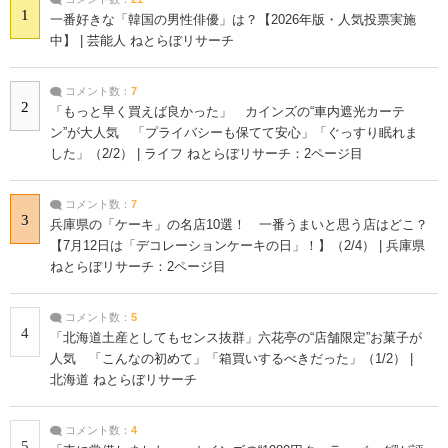
1
一番好きな「韓国の男性俳優」は？【2026年版・人気投票実施
中】 | 芸能人 ねとらぼリサーチ
コメント数：
7
2
「もっと早く買えば良かった」 カインズの“車内遮光カーテ
ン”が大人気 「プライバシーも保てて安心」「ぐっすり眠れま
した」（2/2） | ライフ ねとらぼリサーチ：2ページ目
コメント数：
7
3
兵庫県の「ケーキ」の名店10選！ 一番うまいと思う店はどこ？
【7月12日は「デコレーションケーキの日」！】（2/4） | 兵庫県
ねとらぼリサーチ：2ページ目
コメント数：
5
4
「北海道土産としてもセンス抜群」六花亭の“店舗限定”お菓子が
人気 「こんなの初めて」「箱買いするべきだった」（1/2） |
北海道 ねとらぼリサーチ
コメント数：
4
5