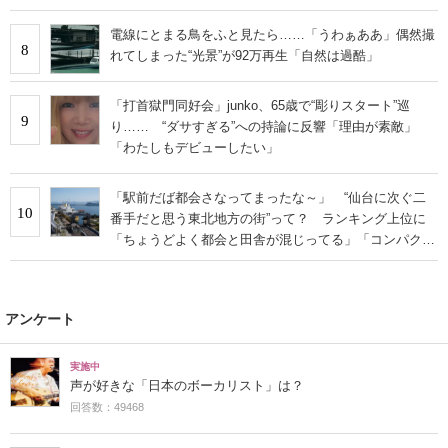
る」
電線にとまる鳥をふと見たら……「うわぁああ」偶然撮
8
れてしまった“光景”が92万再生「自然は過酷」
「打首獄門同好会」junko、65歳で“彫りスタート”巡
9
り…… “ダサすぎる”への持論に反響「理由が素敵」
「わたしもデビューしたい」
「駅前だば都会さなってまったな～」 “仙台に次ぐ二
10
番手だと思う東北地方の街”って？ ランキング上位に
「ちょうどよく都会と田舎が混じってる」「コンパクト
にまとまったいい街」の声
アンケート
実施中
声が好きな「日本のボーカリスト」は？
回答数：49468