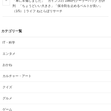
「車に常備しました」 カインズの“1980円クーラーバッグ”が評
判 「ちょうどいい大きさ」「保冷剤を止めるベルトが良い」
（1/5） | ライフ ねとらぼリサーチ
カテゴリ一覧
IT・科学
エンタメ
おかね
カルチャー・アート
クイズ
グルメ
ゲーム