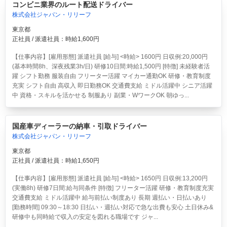
コンビニ業界のルート配送ドライバー
株式会社ジャパン・リリーフ
東京都
正社員 / 派遣社員：時給1,600円
【仕事内容】[雇用形態] 派遣社員 [給与] <時給> 1600円 日収例:20,000円
(基本時間8h、深夜残業3h/日) 研修10日間:時給1,500円 [特徴] 未経験者活
躍 シフト勤務 服装自由 フリーター活躍 マイカー通勤OK 研修・教育制度
充実 シフト自由 高収入 即日勤務OK 交通費支給 ミドル活躍中 シニア活躍
中 資格・スキルを活かせる 制服あり 副業・WワークOK 朝ゆっ...
国産車ディーラーの納車・引取ドライバー
株式会社ジャパン・リリーフ
東京都
正社員 / 派遣社員：時給1,650円
【仕事内容】[雇用形態] 派遣社員 [給与] <時給> 1650円 日収例:13,200円
(実働8h) 研修7日間:給与同条件 [特徴] フリーター活躍 研修・教育制度充実
交通費支給 ミドル活躍中 給与前払い制度あり 長期 週払い・日払いあり
[勤務時間] 09:30～18:30 日払い・週払い対応で急な出費も安心 土日休み&
研修中も同時給で収入の安定を図れる職場です ジャ...