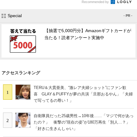
Recommended by
Special
- PR -
【抽選で5,000円分】Amazonギフトカードが
当たる！読者アンケート実施中
アクセスランキング
TERU＆大貫亜美、“激レア夫婦ショット”にファン歓
1
喜 GLAY＆PUFFYが夢の共演「旦那おるやん」「夫婦
で写ってるの尊い！」
自衛隊員だった25歳男性→10年後……「マジで何があっ
2
たの？」 衝撃の“現在の姿”が180万再生「別人…？」
「好きに生きんしゃい」