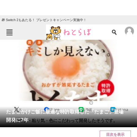
🎁 Switch 2もあたる！ プレゼントキャンペーン実施中！
ねとらぼメニュー
TOP
ニュース
エンタメ
クイズ
グルメ
地域
住まい
教育・育児
動物
リサーチ
2017/07/05 17:45（公開）
X
Share
LINE
hatena
会員記事
たまごかけご飯に最適な特許取得した「たまご」登場
開発に7年
黄身のコク・粘り気・色にこだわって開発したそうです。
メディア
目次を表示
注目記事を集めた総合ページ