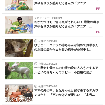
声やセリフが盛りだくさんの「アニア ...
PR
タカラトミー｜Hugkum
おかたづけもできる点がうれしい！ 動物の鳴き
声やセリフが盛りだくさんの「アニア ...
PR
公開 2018/11/09
ぴょこ！ コアラの赤ちゃんが初めてお母さん
のお腹の袋から出た日の様子が公開中 |...
公開 2018/05/23
一生懸命お母さんのお腹の袋に入ろうとするア
ルビノの赤ちゃんワラビー 不器用な姿が...
公開 2024/04/05
ママの外出中、お兄ちゃんと留守番するデカワ
ンコたち 「声のかけ方が優しい」「本当...