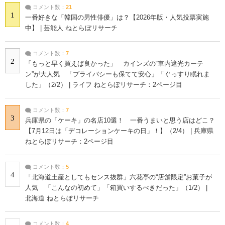
コメント数：
21
1
一番好きな「韓国の男性俳優」は？【2026年版・人気投票実施
中】 | 芸能人 ねとらぼリサーチ
コメント数：
7
2
「もっと早く買えば良かった」 カインズの“車内遮光カーテ
ン”が大人気 「プライバシーも保てて安心」「ぐっすり眠れま
した」（2/2） | ライフ ねとらぼリサーチ：2ページ目
コメント数：
7
3
兵庫県の「ケーキ」の名店10選！ 一番うまいと思う店はどこ？
【7月12日は「デコレーションケーキの日」！】（2/4） | 兵庫県
ねとらぼリサーチ：2ページ目
コメント数：
5
4
「北海道土産としてもセンス抜群」六花亭の“店舗限定”お菓子が
人気 「こんなの初めて」「箱買いするべきだった」（1/2） |
北海道 ねとらぼリサーチ
コメント数：
4