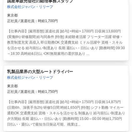
国産車販売会社の経理事務スタッフ
株式会社ジャパン・リリーフ
東京都
正社員 / 派遣社員：時給1,700円
【仕事内容】[雇用形態] 派遣社員 [給与] <時給> 1700円 日収例:13,600円
(実働8h) 研修期間:給与同条件 [特徴] 未経験者活躍 フリーター活躍 研修・
教育制度充実 高収入 即日勤務OK 交通費支給 ミドル活躍中 資格・スキル
を活かせる 給与前払い制度あり 長期 週払い・日払いあり [勤務時間] 09:30
～18:30 高時給&日払いOK!無期雇用の選択肢あり ...
乳製品業界の大型ルートドライバー
株式会社ジャパン・リリーフ
東京都
正社員 / 派遣社員：時給1,750円
【仕事内容】[雇用形態] 派遣社員 [給与] <時給> 1750円 日収例:14,875円
(日勤6h、深夜手当2h) 研修5日間:時給1,650円 [特徴] シフト勤務 マイカー
通勤OK 交通費支給 資格・スキルを活かせる 制服あり 給与前払い制度あり
夕方開始 長期 週払い・日払いあり [勤務時間] 15:00～00:00 時給1,750円
日払い・週払いで最短当日振込可能、残業ほ...