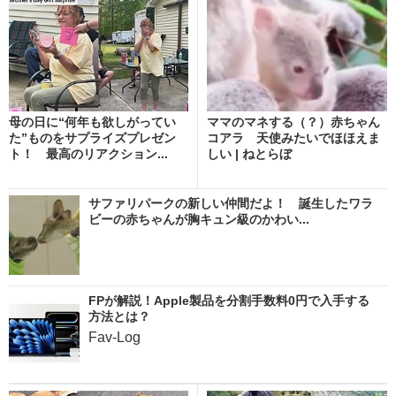
母の日に“何年も欲しがってい
ママのマネする（？）赤ちゃん
た”ものをサプライズプレゼン
コアラ 天使みたいでほほえま
ト！ 最高のリアクション...
しい | ねとらぼ
サファリパークの新しい仲間だよ！ 誕生したワラ
ビーの赤ちゃんが胸キュン級のかわい...
FPが解説！Apple製品を分割手数料0円で入手する
方法とは？
Fav-Log