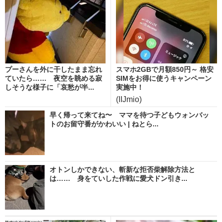
プーさんを外に干したまま忘れ
スマホ2GBで月額850円～ 格安
ていたら…… 夜空を眺める寂
SIMをお得に使うキャンペーン
しそうな様子に「哀愁が半...
実施中！
(IIJmio)
早く帰って来てね〜 ママを待つ子どもウォンバッ
トのお留守番がかわいい | ねとら...
オトンしかできない、斬新な拒否柴解除方法と
は…… 身をていした作戦に愛犬ドン引き...