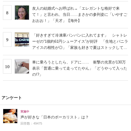
友人の結婚式へお呼ばれ→「エレガントな格好で来
8
て！」と言われ、当日……まさかの参列姿に「いやすご
おおお！」「天才」【海外】
「好きすぎて冷凍庫パンパンに入れてます」 シャトレ
9
ーゼの“1個約61円シューアイス”が好評 「生地とバニラ
アイスの相性が◎」「家族も好きで夏はストックして
る」
車に乗ろうとしたら、ドアに…… 衝撃の光景が130万
10
表示「普通に乗って走ってたやん」「どうやって入った
の!?」
アンケート
実施中
声が好きな「日本のボーカリスト」は？
回答数：49475