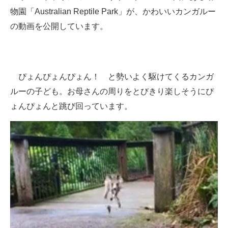
物園「Australian Reptile Park」が、かわいいカンガルー
ITの今と未来を見通す
の動画を公開しています。
スマホと通信の最新トレンド
進化するPCとデバイスの未来
ぴょんぴょんぴょん！ と勢いよく駆けてくるカンガ
好きが集まる 比べて選べる
ルーの子ども。お母さんの周りをとびきり楽しそうにぴ
ょんぴょんと跳び回っています。
ビジネスと働き方のヒント
AI活用のいまが分かる
企業ITのトレンドを詳説
経営リーダーのコミュニティ
マーケ×ITの今がよく分かる
ITエンジニア向け専門サイト