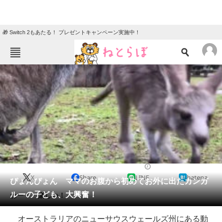
🎁 Switch 2もあたる！ プレゼントキャンペーン実施中！
ねとらぼメニュー
TOP
ニュース
エンタメ
クイズ
グルメ
地域
住まい
教育・育児
動物
リサーチ
2017/07/08 22:00（公開）
X
Share
LINE
hatena
会員記事
ぴょんぴょん ママのお腹から初めてお外に出たカンガ
ルーの子ども、大興奮！
わー！ 楽しい！
メディア
オーストラリアのニューサウスウェールズ州にある動
注目記事を集めた総合ページ