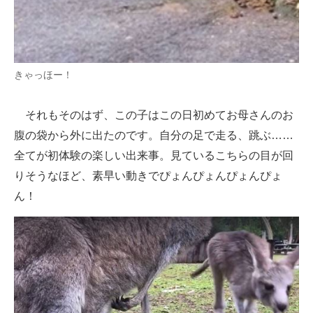
企業向けIT製品の総合サイト
IT製品の技術・比較・事例
きゃっほー！
製造業のIT導入・活用を支援
モノづくり技術者専門サイト
それもそのはず、この子はこの日初めてお母さんのお
腹の袋から外に出たのです。自分の足で走る、跳ぶ……
エレクトロニクス専門サイト
全てが初体験の楽しい出来事。見ているこちらの目が回
電子設計の基本と応用
りそうなほど、素早い動きでぴょんぴょんぴょんぴょ
ん！
エネルギーの専門メディア
建設×テクノロジーの最前線
ちょっと気になるネットの話題