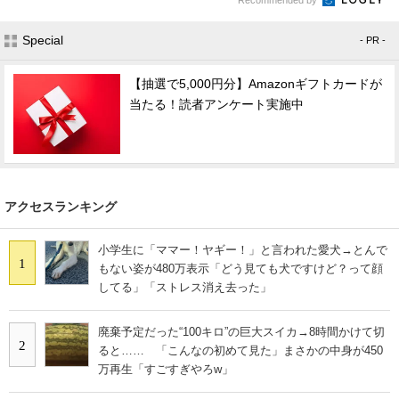
Special
- PR -
【抽選で5,000円分】Amazonギフトカードが
当たる！読者アンケート実施中
アクセスランキング
小学生に「ママー！ヤギー！」と言われた愛犬→とんで
1
もない姿が480万表示「どう見ても犬ですけど？って顔
してる」「ストレス消え去った」
廃棄予定だった“100キロ”の巨大スイカ→8時間かけて切
2
ると…… 「こんなの初めて見た」まさかの中身が450
万再生「すごすぎやろw」