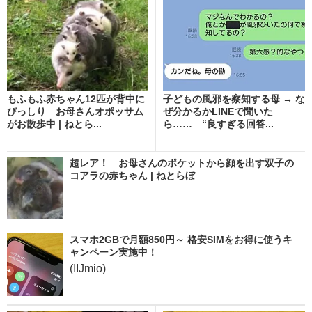
もふもふ赤ちゃん12匹が背中に
子どもの風邪を察知する母 → な
びっしり お母さんオポッサム
ぜ分かるかLINEで聞いた
がお散歩中 | ねとら...
ら…… “良すぎる回答...
超レア！ お母さんのポケットから顔を出す双子の
コアラの赤ちゃん | ねとらぼ
スマホ2GBで月額850円～ 格安SIMをお得に使うキ
ャンペーン実施中！
(IIJmio)