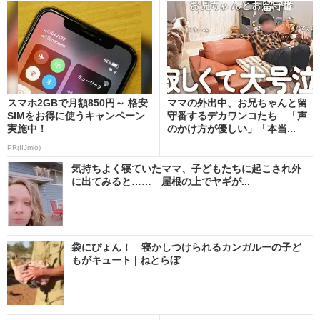
スマホ2GBで月額850円～ 格安
ママの外出中、お兄ちゃんと留
SIMをお得に使うキャンペーン
守番するデカワンコたち 「声
実施中！
のかけ方が優しい」「本当...
PR(IIJmio)
気持ちよく寝ていたママ、子どもたちに起こされ外
に出てみると…… 屋根の上でヤギが...
袋にぴょん！ 寝かしつけられるカンガルーの子ど
もがキュート | ねとらぼ