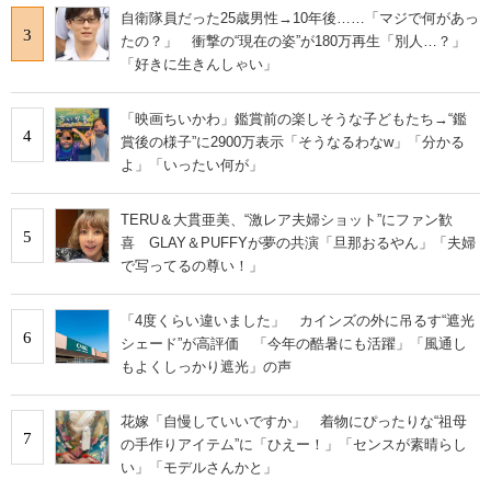
自衛隊員だった25歳男性→10年後……「マジで何があっ
3
たの？」 衝撃の“現在の姿”が180万再生「別人…？」
「好きに生きんしゃい」
「映画ちいかわ」鑑賞前の楽しそうな子どもたち→“鑑
4
賞後の様子”に2900万表示「そうなるわなw」「分かる
よ」「いったい何が」
TERU＆大貫亜美、“激レア夫婦ショット”にファン歓
5
喜 GLAY＆PUFFYが夢の共演「旦那おるやん」「夫婦
で写ってるの尊い！」
「4度くらい違いました」 カインズの外に吊るす“遮光
6
シェード”が高評価 「今年の酷暑にも活躍」「風通し
もよくしっかり遮光」の声
花嫁「自慢していいですか」 着物にぴったりな“祖母
7
の手作りアイテム”に「ひえー！」「センスが素晴らし
い」「モデルさんかと」