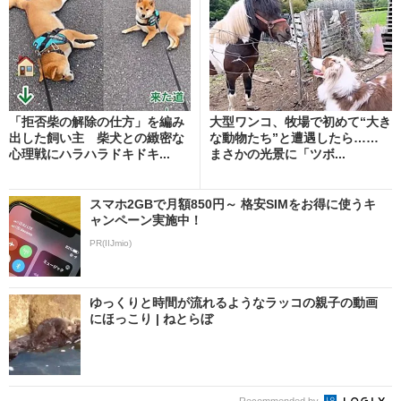
「拒否柴の解除の仕方」を編み
大型ワンコ、牧場で初めて“大き
出した飼い主 柴犬との緻密な
な動物たち”と遭遇したら……
心理戦にハラハラドキドキ...
まさかの光景に「ツボ...
スマホ2GBで月額850円～ 格安SIMをお得に使うキ
ャンペーン実施中！
PR(IIJmio)
ゆっくりと時間が流れるようなラッコの親子の動画
にほっこり | ねとらぼ
Recommended by