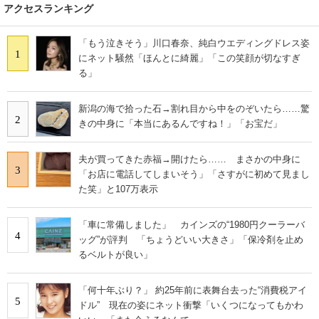
アクセスランキング
「もう泣きそう」川口春奈、純白ウエディングドレス姿
1
にネット騒然「ほんとに綺麗」「この笑顔が切なすぎ
る」
新潟の海で拾った石→割れ目から中をのぞいたら……驚
2
きの中身に「本当にあるんですね！」「お宝だ」
夫が買ってきた赤福→開けたら…… まさかの中身に
3
「お店に電話してしまいそう」「さすがに初めて見まし
た笑」と107万表示
「車に常備しました」 カインズの“1980円クーラーバ
4
ッグ”が評判 「ちょうどいい大きさ」「保冷剤を止め
るベルトが良い」
「何十年ぶり？」 約25年前に表舞台去った“消費税アイ
5
ドル” 現在の姿にネット衝撃「いくつになってもかわ