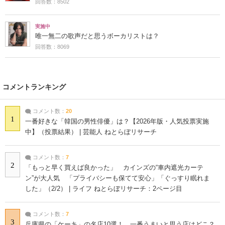
回答数：8502
実施中
唯一無二の歌声だと思うボーカリストは？
回答数：8069
コメントランキング
コメント数：
20
1
一番好きな「韓国の男性俳優」は？【2026年版・人気投票実施
中】（投票結果） | 芸能人 ねとらぼリサーチ
コメント数：
7
2
「もっと早く買えば良かった」 カインズの“車内遮光カーテ
ン”が大人気 「プライバシーも保てて安心」「ぐっすり眠れま
した」（2/2） | ライフ ねとらぼリサーチ：2ページ目
コメント数：
7
3
兵庫県の「ケーキ」の名店10選！ 一番うまいと思う店はどこ？