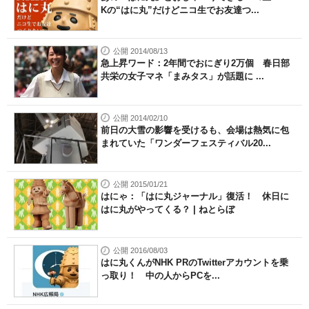
Kの“はに丸”だけどニコ生でお友達つ...
公開 2014/08/13
急上昇ワード：2年間でおにぎり2万個 春日部
共栄の女子マネ「まみタス」が話題に ...
公開 2014/02/10
前日の大雪の影響を受けるも、会場は熱気に包
まれていた「ワンダーフェスティバル20...
公開 2015/01/21
はにゃ：「はに丸ジャーナル」復活！ 休日に
はに丸がやってくる？ | ねとらぼ
公開 2016/08/03
はに丸くんがNHK PRのTwitterアカウントを乗
っ取り！ 中の人からPCを...