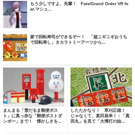
もう少しですよ、先輩！ Fate/Grand Order VR fe
at.マシュ...
家で回転寿司ができるぞー！ 「超ニギニギおうち
で回転寿し」タカラトミーアーツから...
まんまる「雪だるま郵便ポス
したたかなり！ 草刈正雄！
ト」に真っ赤な「郵便ポストダ
じゃなくて、真田昌幸！：「真
ンボー」まで！ 懐かしさを...
田丸」を見て「大博打の始...