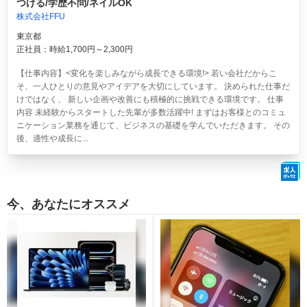
つける/学歴不問/ネイルOK
株式会社FFU
東京都
正社員：時給1,700円～2,300円
【仕事内容】<変化を楽しみながら成長できる環境!> 若い会社だからこ
そ、一人ひとりの意見やアイデアを大切にしています。 決められた仕事だ
けではなく、 新しい企画や改善にも積極的に挑戦できる環境です。 仕事
内容 未経験からスタートした先輩が多数活躍中! まずはお客様とのコミュ
ニケーション業務を通じて、ビジネスの基礎を学んでいただきます。 その
後、適性や成長に...
今、あなたにオススメ