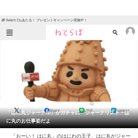
🎁 Switch 2もあたる！ プレゼントキャンペーン実施中！
ねとらぼメニュー
TOP
ニュース
エンタメ
クイズ
グルメ
地域
住まい
教育・育児
動物
リサーチ
2017/07/10 07:00（公開）
X
Share
LINE
hatena
会員記事
「はに丸ジャーナル」がガチャに ジャーナリスト・は
に丸のお仕事姿だよ
ひんべえもいるよ。
メディア
「おーい！ はに丸」のはにわの王子、はに丸がジャー
注目記事を集めた総合ページ