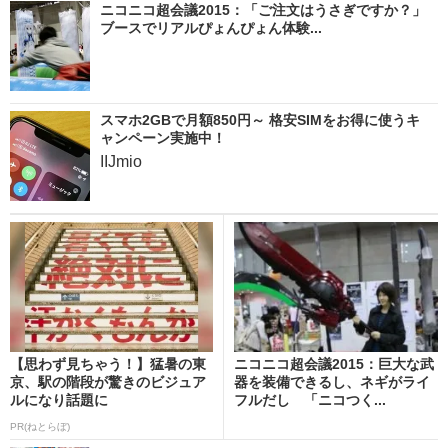
ニコニコ超会議2015：「ご注文はうさぎですか？」
ブースでリアルぴょんぴょん体験...
スマホ2GBで月額850円～ 格安SIMをお得に使うキ
ャンペーン実施中！
IIJmio
【思わず見ちゃう！】猛暑の東
ニコニコ超会議2015：巨大な武
京、駅の階段が驚きのビジュア
器を装備できるし、ネギがライ
ルになり話題に
フルだし 「ニコつく...
PR(ねとらぼ)