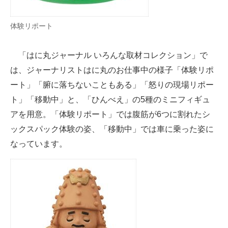
企業向けIT製品の総合サイト
体験リポート
IT製品の技術・比較・事例
「はに丸ジャーナル いろんな取材コレクション」で
製造業のIT導入・活用を支援
は、ジャーナリストはに丸のお仕事中の様子「体験リポ
モノづくり技術者専門サイト
ート」「腑に落ちないこともある」「怒りの現場リポー
ト」「移動中」と、「ひんべえ」の5種のミニフィギュ
エレクトロニクス専門サイト
アを用意。「体験リポート」では腹筋が6つに割れたシ
電子設計の基本と応用
ックスパック体験の姿、「移動中」では車に乗った姿に
なっています。
エネルギーの専門メディア
建設×テクノロジーの最前線
ちょっと気になるネットの話題