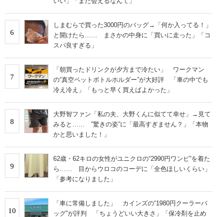
いい」「また会えるなんて」
しまむらで買った3000円のバッグ→「何か入ってる！」
6
と開けたら…… まさかの中身に「買いに走った」「コ
スパ良すぎる」
「朝買ったドリンクが夕方まで冷たい」 ワークマン
7
の“真空ペットボトルホルダー”が大好評 「車の中でも
冷え冷え」「もっと早く買えばよかった」
大野智ファン「私の夫、大野くんに似てて幸せ」→見て
8
みると…… ‟驚きの姿”に「最高すぎません？」「本物
かと思いました！」
62歳・62キロの女性がユニクロの“2990円ワンピ”を着た
9
ら…… 目からウロコのコーデに「全色ほしいくらい」
「参考になりました」
「車に常備しました」 カインズの“1980円クーラーバ
10
ッグ”が評判 「ちょうどいい大きさ」「保冷剤を止め