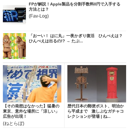
FPが解説！Apple製品を分割手数料0円で入手する
方法とは？
(Fav-Log)
「おーい！ はに丸」一夜かぎり復活 ひんべえは？
ひんべえは出るの!? → たぶ...
【その発想はなかった】猛暑の
歴代日本の郵便ポスト、明治か
東京、意外な場所に「涼しい」
ら平成まで 激しぶなガチャコ
広告が出現！
レクションが登場 | ね...
(ねとらぼ)