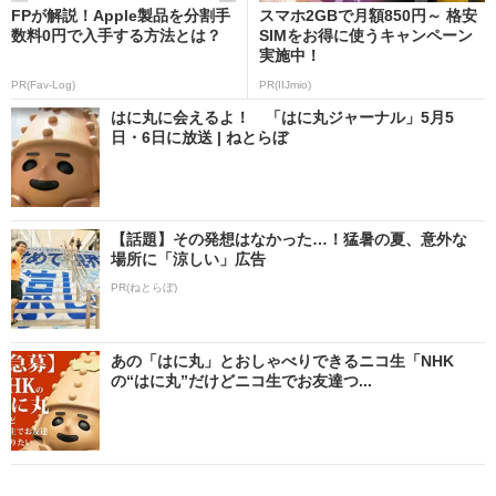
FPが解説！Apple製品を分割手
スマホ2GBで月額850円～ 格安
数料0円で入手する方法とは？
SIMをお得に使うキャンペーン
実施中！
PR(Fav-Log)
PR(IIJmio)
はに丸に会えるよ！ 「はに丸ジャーナル」5月5
日・6日に放送 | ねとらぼ
【話題】その発想はなかった…！猛暑の夏、意外な
場所に「涼しい」広告
PR(ねとらぼ)
あの「はに丸」とおしゃべりできるニコ生「NHK
の“はに丸”だけどニコ生でお友達つ...