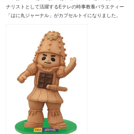
ナリストとして活躍するEテレの時事教養バラエティー
ITの今と未来を見通す
「はに丸ジャーナル」がカプセルトイになりました。
スマホと通信の最新トレンド
進化するPCとデバイスの未来
好きが集まる 比べて選べる
ビジネスと働き方のヒント
AI活用のいまが分かる
企業ITのトレンドを詳説
経営リーダーのコミュニティ
マーケ×ITの今がよく分かる
ITエンジニア向け専門サイト