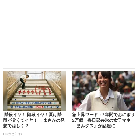
階段イヤ！ 階段イヤ！夏は階
急上昇ワード：2年間でおにぎり
段が暑くてイヤ！ →まさかの発
2万個 春日部共栄の女子マネ
想で涼しく？
「まみタス」が話題に ...
PR(ねとらぼ)