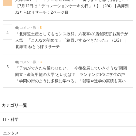
【7月12日は「デコレーションケーキの日」！】（2/4） | 兵庫県
ねとらぼリサーチ：2ページ目
コメント数：
5
4
「北海道土産としてもセンス抜群」六花亭の“店舗限定”お菓子が
人気 「こんなの初めて」「箱買いするべきだった」（1/2） |
北海道 ねとらぼリサーチ
コメント数：
3
5
「子供ができたら通わせたい」 今後発展していきそうな“関関
同立・産近甲龍の大学”といえば？ ランキング1位に学生の声
「学問の街のように多様に学べる」「就職や進学の実績も高い」
| 大学 ねとらぼリサーチ
カテゴリ一覧
IT・科学
エンタメ