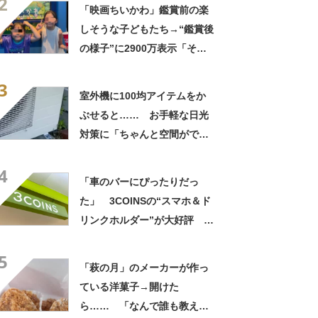
2
「映画ちいかわ」鑑賞前の楽
しそうな子どもたち→“鑑賞後
の様子”に2900万表示「そう
なるわなw」「分かるよ」
3
「いったい何が」
室外機に100均アイテムをか
ぶせると…… お手軽な日光
対策に「ちゃんと空間ができ
てグー」「これで楽します」
4
「車のバーにぴったりだっ
た」 3COINSの“スマホ＆ド
リンクホルダー”が大好評
「ドリンクホルダーが二つあ
5
って便利」「もっと早く買え
「萩の月」のメーカーが作っ
ばよかった」
ている洋菓子→開けた
ら…… 「なんで誰も教えて