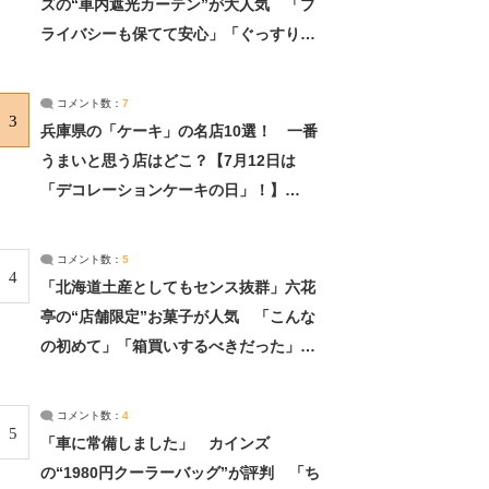
ズの“車内遮光カーテン”が大人気 「プ
ライバシーも保てて安心」「ぐっすり眠
れました」（2/2） | ライフ ねとらぼリ
サーチ：2ページ目
コメント数：
7
3
兵庫県の「ケーキ」の名店10選！ 一番
うまいと思う店はどこ？【7月12日は
「デコレーションケーキの日」！】
（2/4） | 兵庫県 ねとらぼリサーチ：2ペ
ージ目
コメント数：
5
4
「北海道土産としてもセンス抜群」六花
亭の“店舗限定”お菓子が人気 「こんな
の初めて」「箱買いするべきだった」
（1/2） | 北海道 ねとらぼリサーチ
コメント数：
4
5
「車に常備しました」 カインズ
の“1980円クーラーバッグ”が評判 「ち