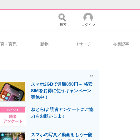
検索
ログイン
教育・育児
動物
リサーチ
会員記事
バイスの未来
好きが集まる 比べて選べる
- PR -
スマホ2GBで月額850円～ 格安
コミュニティ
マーケ×ITの今がよく分かる
SIMをお得に使うキャンペーン
実施中！
ねとらぼ 読者アンケートにご協
・活用を支援
力をお願いします
スマホの写真／動画をもう一段