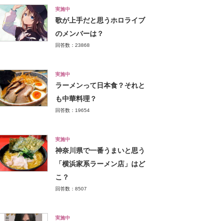
実施中
歌が上手だと思うホロライブ
のメンバーは？
回答数：23868
実施中
ラーメンって日本食？それと
も中華料理？
回答数：19654
実施中
神奈川県で一番うまいと思う
「横浜家系ラーメン店」はど
こ？
回答数：8507
実施中