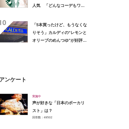
人気 「どんなコーデもワン
ランク上に変身」「マグカッ
10
プ型のポーチも可愛い」「た
「5本買ったけど、もうなくな
くさん入れても肩が痛くなら
りそう」カルディの“レモンと
ない」
オリーブのめんつゆ”が好評
「このつゆを摂取したいから
そうめんを食べてる」「食欲
のない時でもコレで食べられ
る」
アンケート
実施中
声が好きな「日本のボーカリ
スト」は？
回答数：49502