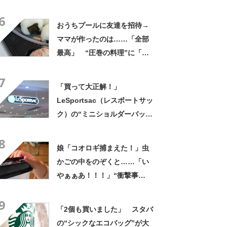
くれなかったんだ」驚きの中
6
身に「バレたか」「えっ食べ
おうちプールに友達を招待→
たい」
ママが作ったのは……「全部
最高」 “圧巻の料理”に「う
っひょ～！」「勝手におっじ
7
ゃまっしまーーす！」
「買って大正解！」
LeSportsac（レスポートサッ
ク）の“ミニショルダーバッ
グ”が高評価 「軽いし、しっ
8
かりした作り」「持っている
娘「コオロギ捕まえた！」虫
だけで気分があがる」
かごの中をのぞくと……「い
やぁぁあ！！！」“衝撃事
実”が160万再生「知らぬが
9
仏」
「2個も買いました」 スタバ
の“シックなエコバッグ”が大