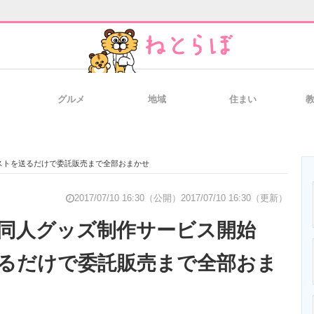
グルメ
地域
住まい
と未来を見通す
スマホと通信の最新トレンド
進化するPCとデ
ストを送るだけで委託販売まで全部おまかせ
のいまが分かる
企業ITのトレンドを詳説
経営リーダーの
2017/07/10 16:30（公開）
2017/07/10 16:30（更新）
、同人グッズ制作サービス開始
るだけで委託販売まで全部おま
T製品の総合サイト
IT製品の技術・比較・事例
製造業のIT導入