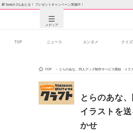
🎁 Switch 2もあたる！ プレゼントキャンペーン実施中！
メディア
TOP
ニュース
エンタメ
クイズ
注目記事を集めた総合ページ
ITの今
TOP
>
とらのあな、同人グッズ制作サービス開始 イラ
ビジネスと働き方のヒント
AI活用
とらのあな
イラストを送
ITエンジニア向け専門サイト
企業向けI
かせ