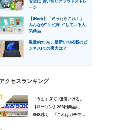
安全に 買い切りクラウドストレ
門メディア
建設×テクノロジーの最前線
ージ
【iHerb】「迷ったらこれ！」
みんなが"リピ買い"している人
気商品
重量約999g、最新CPU搭載のビ
ジネスPCの実力は？
アクセスランキング
1
「うますぎて1億個いける」
【ローソン】268円商品に
SNS沸く 「これはガチで美
味い」「毎食これがいい」