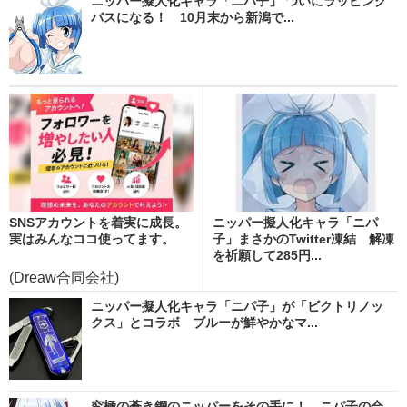
ニッパー擬人化キャラ「ニパ子」 ついにラッピング
バスになる！ 10月末から新潟で...
SNSアカウントを着実に成長。
ニッパー擬人化キャラ「ニパ
実はみんなココ使ってます。
子」まさかのTwitter凍結 解凍
を祈願して285円...
(Dreaw合同会社)
ニッパー擬人化キャラ「ニパ子」が「ビクトリノッ
クス」とコラボ ブルーが鮮やかなマ...
究極の蒼き鋼のニッパーをその手に！ ニパ子の会