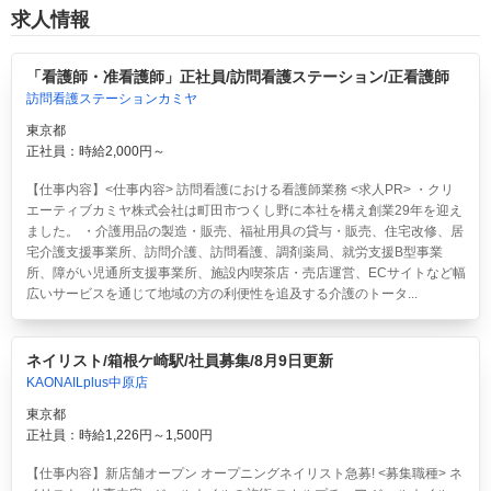
求人情報
「看護師・准看護師」正社員/訪問看護ステーション/正看護師
訪問看護ステーションカミヤ
東京都
正社員：時給2,000円～
【仕事内容】<仕事内容> 訪問看護における看護師業務 <求人PR> ・クリ
エーティブカミヤ株式会社は町田市つくし野に本社を構え創業29年を迎え
ました。 ・介護用品の製造・販売、福祉用具の貸与・販売、住宅改修、居
宅介護支援事業所、訪問介護、訪問看護、調剤薬局、就労支援B型事業
所、障がい児通所支援事業所、施設内喫茶店・売店運営、ECサイトなど幅
広いサービスを通じて地域の方の利便性を追及する介護のトータ...
ネイリスト/箱根ケ崎駅/社員募集/8月9日更新
KAONAILplus中原店
東京都
正社員：時給1,226円～1,500円
【仕事内容】新店舗オープン オープニングネイリスト急募! <募集職種> ネ