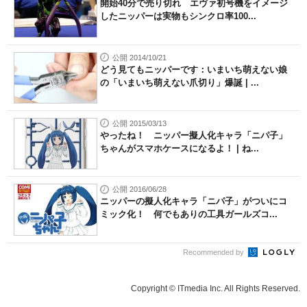
開始40分で売り切れ エヴァ初号機をイメージ
したニッパーは実物もシンクロ率100...
公開 2014/10/21
どう見てもニッパーです：いまいち萌えない娘
の「いまいち萌えない爪切り」爆誕 | ...
公開 2015/03/13
やったね！ ニッパー擬人化キャラ「ニパ子」
ちゃんがスマホケースになるよ！ | ね...
公開 2016/06/28
ニッパーの擬人化キャラ「ニパ子」がついにコ
ミック化！ 何でもありの工具ガールズコ...
Recommended by
Copyright © ITmedia Inc. All Rights Reserved.