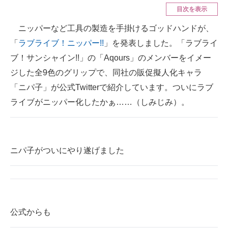
目次を表示
ITの今と未来を見通す
ニッパーなど工具の製造を手掛けるゴッドハンドが、
「
ラブライブ！ニッパー!!
」を発表しました。「ラブライ
スマホと通信の最新トレンド
ブ！サンシャイン!!」の「Aqours」のメンバーをイメー
進化するPCとデバイスの未来
ジした全9色のグリップで、同社の販促擬人化キャラ
「ニパ子」が公式Twitterで紹介しています。ついにラブ
好きが集まる 比べて選べる
ライブがニッパー化したかぁ……（しみじみ）。
ビジネスと働き方のヒント
AI活用のいまが分かる
ニパ子がついにやり遂げました
企業ITのトレンドを詳説
経営リーダーのコミュニティ
マーケ×ITの今がよく分かる
公式からも
ITエンジニア向け専門サイト