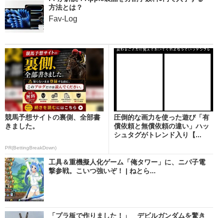
方法とは？
Fav-Log
競馬予想サイトの裏側、全部書
圧倒的な画力を使った遊び「有
きました。
償依頼と無償依頼の違い」ハッ
シュタグがトレンド入り【...
PR(BettingBreakDown)
工具＆重機擬人化ゲーム「俺タワー」に、ニパ子電
撃参戦。こいつ強いぞ！ | ねとら...
「プラ板で作りました！」 デビルガンダムを驚き