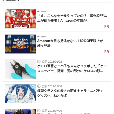
Amazon
「え、こんなセールやってたの？」80％OFF以
上が続々登場！Amazonの本気が...
PR
Amazon
Amazon今日も見逃せない！80%OFF以上が
続々登場
PR
公開 2015/01/22
ケロロ軍曹とニパ子ちゃんがコラボした「ケロ
ロニッパー」発売 刃の部分にケロロの顔...
公開 2014/11/06
模型クラスタの愛され萌えキャラ「ニパ子」
グッズ化 | ねとらぼ
公開 2015/07/26