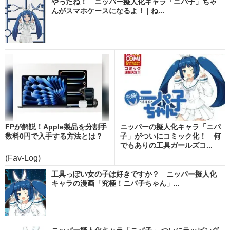
やったね！ ニッパー擬人化キャラ「ニパ子」ちゃ
んがスマホケースになるよ！ | ね...
FPが解説！Apple製品を分割手
ニッパーの擬人化キャラ「ニパ
数料0円で入手する方法とは？
子」がついにコミック化！ 何
でもありの工具ガールズコ...
(Fav-Log)
工具っぽい女の子は好きですか？ ニッパー擬人化
キャラの漫画「究極！ニパ子ちゃん」...