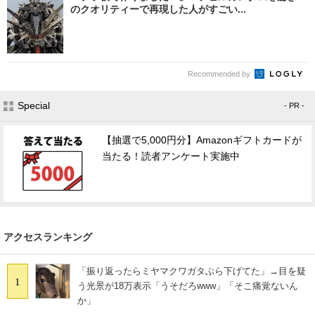
のクオリティーで再現した人がすごい...
Recommended by
Special
- PR -
【抽選で5,000円分】Amazonギフトカードが
当たる！読者アンケート実施中
アクセスランキング
「振り返ったらミヤマクワガタぶら下げてた」→目を疑
1
う光景が18万表示「うそだろwww」「そこ痛覚ないん
か」