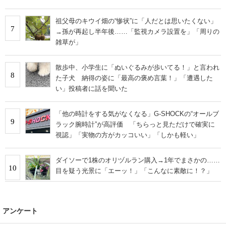
祖父母のキウイ畑の“惨状”に「人だとは思いたくない」
7
→孫が再起し半年後……「監視カメラ設置を」「周りの
雑草が」
散歩中、小学生に「ぬいぐるみが歩いてる！」と言われ
8
た子犬 納得の姿に「最高の褒め言葉！」「遭遇した
い」投稿者に話を聞いた
「他の時計をする気がなくなる」G-SHOCKの“オールブ
9
ラック腕時計”が高評価 「ちらっと見ただけで確実に
視認」「実物の方がカッコいい」「しかも軽い」
ダイソーで1株のオリヅルラン購入→1年でまさかの……
10
目を疑う光景に「エーッ！」「こんなに素敵に！？」
アンケート