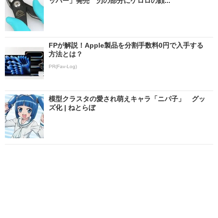
ッパー」発売 刃の部分にケロロの顔...
FPが解説！Apple製品を分割手数料0円で入手する
方法とは？
PR(Fav-Log)
模型クラスタの愛され萌えキャラ「ニパ子」 グッ
ズ化 | ねとらぼ