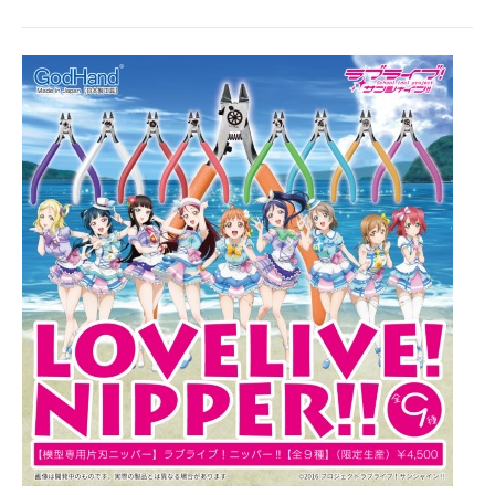
企業向けIT製品の総合サイト
IT製品の技術・比較・事例
製造業のIT導入・活用を支援
モノづくり技術者専門サイト
エレクトロニクス専門サイト
電子設計の基本と応用
エネルギーの専門メディア
建設×テクノロジーの最前線
ちょっと気になるネットの話題