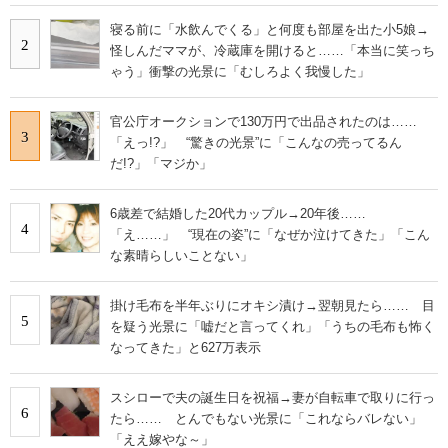
寝る前に「水飲んでくる」と何度も部屋を出た小5娘→
2
怪しんだママが、冷蔵庫を開けると……「本当に笑っち
ゃう」衝撃の光景に「むしろよく我慢した」
官公庁オークションで130万円で出品されたのは……
3
「えっ!?」 “驚きの光景”に「こんなの売ってるん
だ!?」「マジか」
6歳差で結婚した20代カップル→20年後……
4
「え……」 “現在の姿”に「なぜか泣けてきた」「こん
な素晴らしいことない」
掛け毛布を半年ぶりにオキシ漬け→翌朝見たら…… 目
5
を疑う光景に「嘘だと言ってくれ」「うちの毛布も怖く
なってきた」と627万表示
スシローで夫の誕生日を祝福→妻が自転車で取りに行っ
6
たら…… とんでもない光景に「これならバレない」
「ええ嫁やな～」