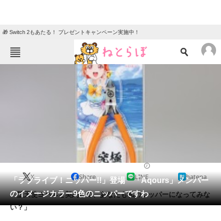
🎁 Switch 2もあたる！ プレゼントキャンペーン実施中！
ねとらぼメニュー
TOP
ニュース
エンタメ
クイズ
グルメ
地域
住まい
教育・育児
動物
リサーチ
2017/07/10 21:39（公開）
X
Share
LINE
hatena
会員記事
「ラブライブ！ニッパー!!」登場 「Aqours」メンバー
のイメージカラー9色のニッパーですわ
「堕天使ヨハネと契約して、あなたも私のニッパーになってみな
メディア
い？」
注目記事を集めた総合ページ