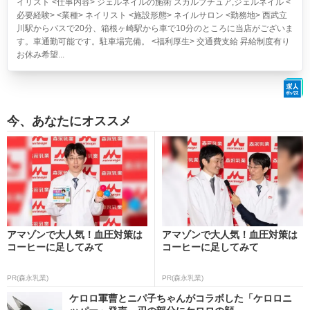
イリスト <仕事内容> ジェルネイルの施術 スカルプチュア,ジェルネイル <
必要経験> <業種> ネイリスト <施設形態> ネイルサロン <勤務地> 西武立
川駅からバスで20分、箱根ヶ崎駅から車で10分のところに当店がございま
す。車通勤可能です。駐車場完備。 <福利厚生> 交通費支給 昇給制度有り
お休み希望...
今、あなたにオススメ
アマゾンで大人気！血圧対策は
アマゾンで大人気！血圧対策は
コーヒーに足してみて
コーヒーに足してみて
PR(森永乳業)
PR(森永乳業)
ケロロ軍曹とニパ子ちゃんがコラボした「ケロロニ