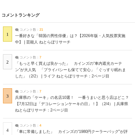
コメントランキング
コメント数：
21
1
一番好きな「韓国の男性俳優」は？【2026年版・人気投票実施
中】 | 芸能人 ねとらぼリサーチ
コメント数：
7
2
「もっと早く買えば良かった」 カインズの“車内遮光カーテ
ン”が大人気 「プライバシーも保てて安心」「ぐっすり眠れま
した」（2/2） | ライフ ねとらぼリサーチ：2ページ目
コメント数：
7
3
兵庫県の「ケーキ」の名店10選！ 一番うまいと思う店はどこ？
【7月12日は「デコレーションケーキの日」！】（2/4） | 兵庫県
ねとらぼリサーチ：2ページ目
コメント数：
4
4
「車に常備しました」 カインズの“1980円クーラーバッグ”が評