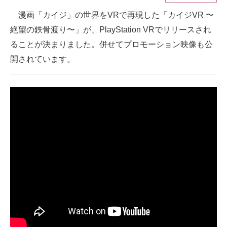
漫画「カイジ」の世界をVRで再現した「カイジVR 〜
ITの今と未来を見通す
絶望の鉄骨渡り〜」が、PlayStation VRでリリースされ
スマホと通信の最新トレンド
ることが決まりました。併せてプロモーション映像も公
開されています。
進化するPCとデバイスの未来
好きが集まる 比べて選べる
ビジネスと働き方のヒント
AI活用のいまが分かる
企業ITのトレンドを詳説
経営リーダーのコミュニティ
マーケ×ITの今がよく分かる
ITエンジニア向け専門サイト