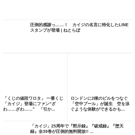
圧倒的感謝っ……！ カイジの名言に特化したLINE
スタンプが登場 | ねとらぼ
「くじの値段ワロタ」 一番くじ
ロンドンに2棟のビルをつなぐ
「カイジ」登場にファン“ざ
「空中プール」が誕生 空を泳
わ……ざわ……” 「引か...
ぐような体験ができるかも...
「カイジ」25周年で『黙示録』『破戒録』『堕天
録』全39巻が圧倒的無料開放!! ...