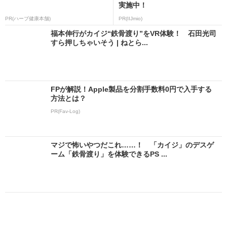
実施中！
PR(ハーブ健康本舗)
PR(IIJmio)
福本伸行がカイジ“鉄骨渡り”をVR体験！ 石田光司
すら押しちゃいそう | ねとら...
FPが解説！Apple製品を分割手数料0円で入手する
方法とは？
PR(Fav-Log)
マジで怖いやつだこれ……！ 「カイジ」のデスゲ
ーム「鉄骨渡り」を体験できるPS ...