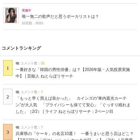
実施中
唯一無二の歌声だと思うボーカリストは？
回答数：8093
コメントランキング
コメント数：
21
1
一番好きな「韓国の男性俳優」は？【2026年版・人気投票実施
中】 | 芸能人 ねとらぼリサーチ
コメント数：
7
2
「もっと早く買えば良かった」 カインズの“車内遮光カーテ
ン”が大人気 「プライバシーも保てて安心」「ぐっすり眠れま
した」（2/2） | ライフ ねとらぼリサーチ：2ページ目
コメント数：
7
3
兵庫県の「ケーキ」の名店10選！ 一番うまいと思う店はどこ？