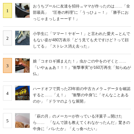
おうちプールに友達を招待→ママが作ったのは……「全
1
部最高」 “圧巻の料理”に「うっひょ～！」「勝手にお
っじゃまっしまーーす！」
小学生に「ママー！ヤギー！」と言われた愛犬→とんで
2
もない姿が480万表示「どう見ても犬ですけど？って顔
してる」「ストレス消え去った」
娘「コオロギ捕まえた！」虫かごの中をのぞくと……
3
「いやぁぁあ！！！」“衝撃事実”が160万再生「知らぬが
仏」
ハードオフで買った23年前の中古カメラ→データを確認
4
すると……「え！」 “衝撃の中身”に「そんなことある
のか」「ドラマのような展開」
「萩の月」のメーカーが作っている洋菓子→開けた
5
ら…… 「なんで誰も教えてくれなかったんだ」驚きの
中身に「バレたか」「えっ食べたい」