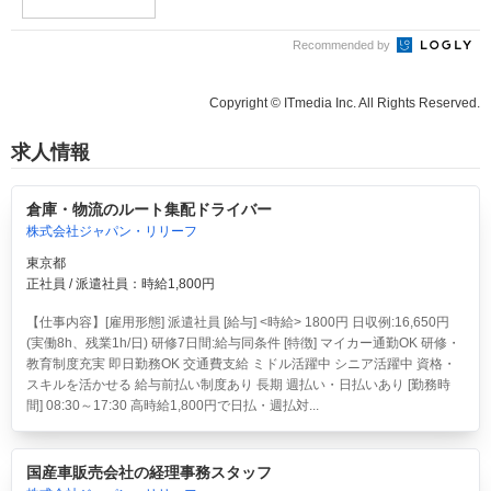
Recommended by
Copyright © ITmedia Inc. All Rights Reserved.
求人情報
倉庫・物流のルート集配ドライバー
株式会社ジャパン・リリーフ
東京都
正社員 / 派遣社員：時給1,800円
【仕事内容】[雇用形態] 派遣社員 [給与] <時給> 1800円 日収例:16,650円
(実働8h、残業1h/日) 研修7日間:給与同条件 [特徴] マイカー通勤OK 研修・
教育制度充実 即日勤務OK 交通費支給 ミドル活躍中 シニア活躍中 資格・
スキルを活かせる 給与前払い制度あり 長期 週払い・日払いあり [勤務時
間] 08:30～17:30 高時給1,800円で日払・週払対...
国産車販売会社の経理事務スタッフ