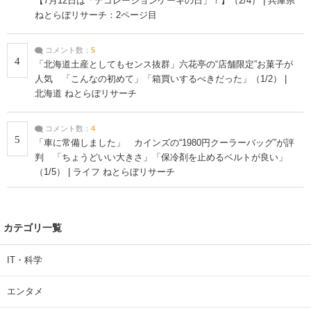
【7月12日は「デコレーションケーキの日」！】（2/4） | 兵庫県
ねとらぼリサーチ：2ページ目
コメント数：
5
4
「北海道土産としてもセンス抜群」六花亭の“店舗限定”お菓子が
人気 「こんなの初めて」「箱買いするべきだった」（1/2） |
北海道 ねとらぼリサーチ
コメント数：
4
5
「車に常備しました」 カインズの“1980円クーラーバッグ”が評
判 「ちょうどいい大きさ」「保冷剤を止めるベルトが良い」
（1/5） | ライフ ねとらぼリサーチ
カテゴリ一覧
IT・科学
エンタメ