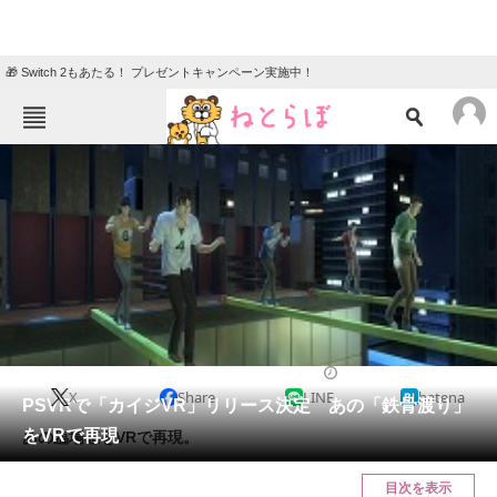
🎁 Switch 2もあたる！ プレゼントキャンペーン実施中！
ねとらぼメニュー
TOP
ニュース
エンタメ
クイズ
グルメ
地域
住まい
教育・育児
動物
リサーチ
2017/07/11 16:00（公開）
X
Share
LINE
hatena
会員記事
PSVRで「カイジVR」リリース決定 あの「鉄骨渡り」
をVRで再現
あの臨場感をVRで再現。
メディア
目次を表示
注目記事を集めた総合ページ