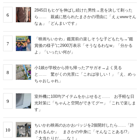
2845日もヒゲを伸ばし続けた男性→意を決して剃った
6
ら…… 親戚に怒られたまさかの理由に「えぇwwwそん
なぁ」「どんまいです」
「映画ちいかわ」鑑賞前の楽しそうな子どもたち→“鑑
7
賞後の様子”に2900万表示「そうなるわなw」「分かる
よ」「いったい何が」
小1娘が学校から持ち帰ったアサガオ→よく見る
8
と…… 驚がくの光景に「これは珍しい！」「え、めっ
ちゃおしゃれ」
室外機に100均アイテムをかぶせると…… お手軽な日
9
光対策に「ちゃんと空間ができてグー」「これで楽しま
す」
ちいかわ映画のおかおバッジを2個開封したら……「許
10
されるんか」 まさかの中身に「そんなことある!?」
「大当たりだ……な！」