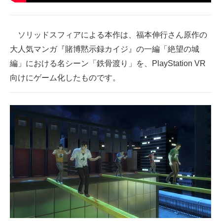
企業向けIT製品の総合サイト
IT製品の技術・比較・事例
ソリッドスフィアによる本作は、福本伸行さん原作の
大人気マンガ『賭博黙示録カイジ』の一編「絶望の城
製造業のIT導入・活用を支援
編」における名シーン「鉄骨渡り」を、PlayStation VR
モノづくり技術者専門サイト
向けにゲーム化したものです。
エレクトロニクス専門サイト
電子設計の基本と応用
エネルギーの専門メディア
建設×テクノロジーの最前線
ちょっと気になるネットの話題