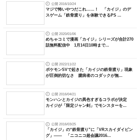
公開 2016/10/24
マジで怖いやつだこれ……！ 「カイジ」のデ
スゲーム「鉄骨渡り」を体験できるPS ...
公開 2020/01/06
めちゃコミで漫画「カイジ」シリーズが合計270
話無料配信中 1月14日10時まで...
公開 2022/11/22
ポケモンSVで起きた「カイジの鉄骨渡り」現象
が圧倒的切なさ 臆病者のコダックが無...
公開 2016/04/21
モンハンとカイジの異色すぎるコラボが決定
カイジが「限定ジャン剣」でモンスターを...
公開 2016/03/25
「カイジ」の“鉄骨渡り”に「VRスカイダイビン
グ」―― 「ニコニコ超会議2016...