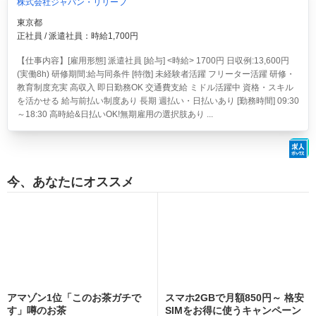
株式会社ジャパン・リリーフ
東京都
正社員 / 派遣社員：時給1,700円
【仕事内容】[雇用形態] 派遣社員 [給与] <時給> 1700円 日収例:13,600円
(実働8h) 研修期間:給与同条件 [特徴] 未経験者活躍 フリーター活躍 研修・
教育制度充実 高収入 即日勤務OK 交通費支給 ミドル活躍中 資格・スキル
を活かせる 給与前払い制度あり 長期 週払い・日払いあり [勤務時間] 09:30
～18:30 高時給&日払いOK!無期雇用の選択肢あり ...
今、あなたにオススメ
アマゾン1位「このお茶ガチで
スマホ2GBで月額850円～ 格安
す」噂のお茶
SIMをお得に使うキャンペーン