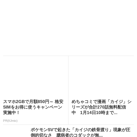
スマホ2GBで月額850円～ 格安
めちゃコミで漫画「カイジ」シ
SIMをお得に使うキャンペーン
リーズが合計270話無料配信
実施中！
中 1月14日10時まで...
PR(IIJmio)
ポケモンSVで起きた「カイジの鉄骨渡り」現象が圧
倒的切なさ 臆病者のコダックが無...