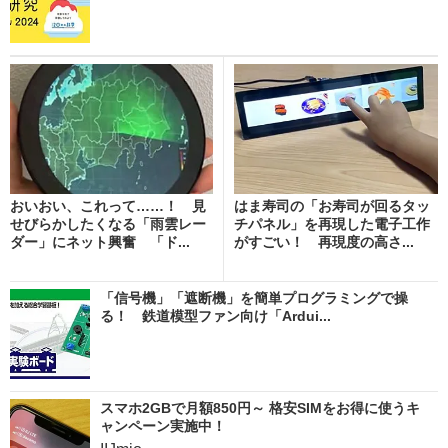
おいおい、これって……！ 見
はま寿司の「お寿司が回るタッ
せびらかしたくなる「雨雲レー
チパネル」を再現した電子工作
ダー」にネット興奮 「ド...
がすごい！ 再現度の高さ...
「信号機」「遮断機」を簡単プログラミングで操
る！ 鉄道模型ファン向け「Ardui...
スマホ2GBで月額850円～ 格安SIMをお得に使うキ
ャンペーン実施中！