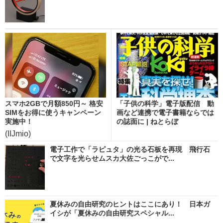
スマホ2GBで月額850円～ 格安
「子供の科学」電子版配信 動
SIMをお得に使うキャンペーン
画など連携で電子書籍ならでは
実施中！
の誌面に | ねとらぼ
(IIJmio)
電子工作で「ラピュタ」の光る石板を再現 飛行石
で文字を光らせムスカ大佐ごっこがで...
夏休みの自由研究のヒントはここにあり！ 日本ガ
イシが「夏休みの自由研究スペシャル...