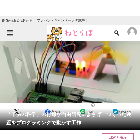
🎁 Switch 2もあたる！ プレゼントキャンペーン実施中！
ねとらぼメニュー
TOP
ニュース
エンタメ
クイズ
グルメ
地域
住まい
教育・育児
動物
リサーチ
2017/07/12 10:00（公開）
X
Share
LINE
hatena
会員記事
「子供の科学」の付録が自由研究によさげ つくった装
置をプログラミングで動かす工作
夏休みが捗る。
メディア
目次を表示
注目記事を集めた総合ページ