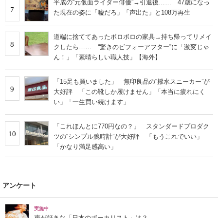
平成の“元仮面ライダー俳優”→引退後…… 47歳になっ
7
た現在の姿に「嘘だろ」「声出た」と108万再生
道端に捨ててあったボロボロの家具→持ち帰ってリメイ
8
クしたら…… “驚きのビフォーアフター”に「激変じゃ
ん！」「素晴らしい職人技」【海外】
「15足も買いました」 無印良品の“撥水スニーカー”が
9
大好評 「この靴しか履けません」「本当に疲れにく
い」「一生買い続けます」
「これほんとに770円なの？」 スタンダードプロダク
10
ツの“シンプル腕時計”が大好評 「もうこれでいい」
「かなり満足感高い」
アンケート
実施中
声が好きな「日本のボーカリスト」は？