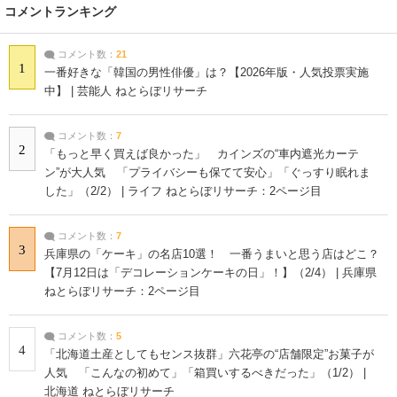
コメントランキング
コメント数：
21
1
一番好きな「韓国の男性俳優」は？【2026年版・人気投票実施
中】 | 芸能人 ねとらぼリサーチ
コメント数：
7
2
「もっと早く買えば良かった」 カインズの“車内遮光カーテ
ン”が大人気 「プライバシーも保てて安心」「ぐっすり眠れま
した」（2/2） | ライフ ねとらぼリサーチ：2ページ目
コメント数：
7
3
兵庫県の「ケーキ」の名店10選！ 一番うまいと思う店はどこ？
【7月12日は「デコレーションケーキの日」！】（2/4） | 兵庫県
ねとらぼリサーチ：2ページ目
コメント数：
5
4
「北海道土産としてもセンス抜群」六花亭の“店舗限定”お菓子が
人気 「こんなの初めて」「箱買いするべきだった」（1/2） |
北海道 ねとらぼリサーチ