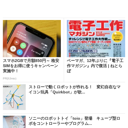
スマホ2GBで月額850円～ 格安
ベーマガ、12年ぶりに『電子工
SIMをお得に使うキャンペーン
作マガジン』内で復活 | ねとら
実施中！
ぼ
PR(IIJmio)
ストローで動くロボットが作れる！ 変幻自在なマ
イコン玩具「Quirkbot」が欲...
ソニーのロボットトイ「toio」登場 キューブ型ロ
ボをコントローラーやプログラム...