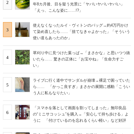
2
年8カ月後、目を疑う光景に「ヤバいヤバいヤバい」
「えっ、こんな姿に……!?」
使えなくなったルイ・ヴィトンのバッグ→約4万円かけ
3
て染め直したら……「捨てなきゃよかった」「そういう
使い道もあったのか」
草刈り中に見つけた葉っぱ→「まさかな」と思いつつ抜
4
いたら…… 驚きの正体に「お宝やね」「生命力すご
い」
ライブに行く道中でサンダルが崩壊→裸足で困っていた
5
ら…… 「かっこ良すぎ」まさかの展開に感動「こうい
う人に私もなりたい」
「スマホを落として画面を割ってしまった」無印良品
6
の“ミニサコッシュ”を購入→「安心して持ち歩ける」よ
うに 「付けているのを忘れるくらい軽い」など好評