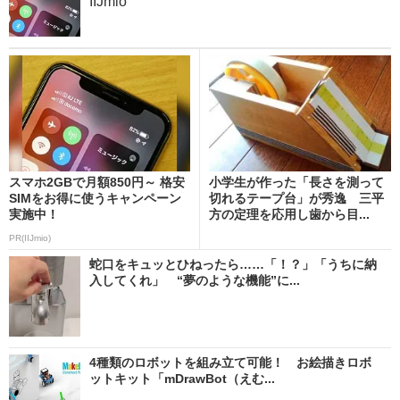
IIJmio
スマホ2GBで月額850円～ 格安
小学生が作った「長さを測って
SIMをお得に使うキャンペーン
切れるテープ台」が秀逸 三平
実施中！
方の定理を応用し歯から目...
PR(IIJmio)
蛇口をキュッとひねったら……「！？」「うちに納
入してくれ」 “夢のような機能”に...
4種類のロボットを組み立て可能！ お絵描きロボ
ットキット「mDrawBot（えむ...