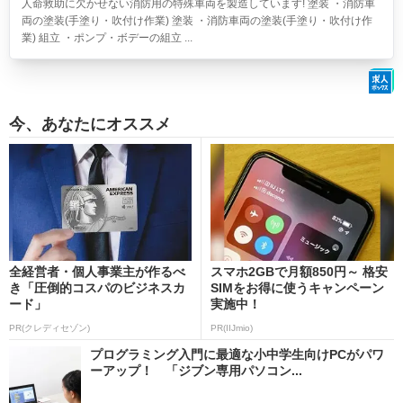
人命救助に欠かせない消防用の特殊車両を製造しています! 塗装 ・消防車
両の塗装(手塗り・吹付け作業) 塗装 ・消防車両の塗装(手塗り・吹付け作
業) 組立 ・ポンプ・ボデーの組立 ...
今、あなたにオススメ
全経営者・個人事業主が作るべ
スマホ2GBで月額850円～ 格安
き「圧倒的コスパのビジネスカ
SIMをお得に使うキャンペーン
ード」
実施中！
PR(クレディセゾン)
PR(IIJmio)
プログラミング入門に最適な小中学生向けPCがパワ
ーアップ！ 「ジブン専用パソコン...