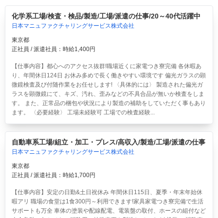
化学系工場/検査・検品/製造/工場/派遣の仕事/20～40代活躍中
日本マニュファクチャリングサービス株式会社
東京都
正社員 / 派遣社員：時給1,400円
【仕事内容】都心へのアクセス抜群!職場近くに家電つき寮完備 各休暇あ
り、年間休日124日 お休み多めで長く働きやすい環境です 偏光ガラスの顕
微鏡検査及び付随作業をお任せします! 〈具体的には〉 製造された偏光ガ
ラスを顕微鏡にて、キズ、汚れ、歪みなどの不具合品が無いか検査をしま
す。 また、正常品の梱包や状況により製造の補助をしていただく事もあり
ます。 〈必要経験〉 工場未経験可 工場での検査経験...
自動車系工場/組立・加工・プレス/高収入/製造/工場/派遣の仕事
日本マニュファクチャリングサービス株式会社
東京都
正社員 / 派遣社員：時給1,700円
【仕事内容】安定の日勤&土日祝休み 年間休日115日、夏季・年末年始休
暇アリ 職場の食堂は1食300円～利用できます!家具家電つき寮完備で生活
サポートも万全 車体の塗装や配線配電、電装盤の取付、ホースの組付など