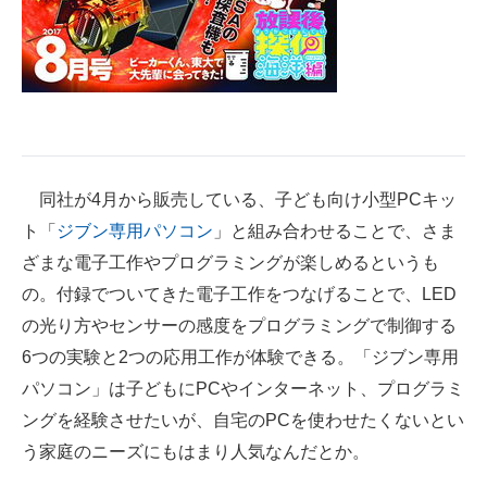
企業向けIT製品の総合サイト
IT製品の技術・比較・事例
製造業のIT導入・活用を支援
モノづくり技術者専門サイト
同社が4月から販売している、子ども向け小型PCキッ
エレクトロニクス専門サイト
ト「
ジブン専用パソコン
」と組み合わせることで、さま
電子設計の基本と応用
ざまな電子工作やプログラミングが楽しめるというも
の。付録でついてきた電子工作をつなげることで、LED
エネルギーの専門メディア
の光り方やセンサーの感度をプログラミングで制御する
建設×テクノロジーの最前線
6つの実験と2つの応用工作が体験できる。「ジブン専用
パソコン」は子どもにPCやインターネット、プログラミ
ちょっと気になるネットの話題
ングを経験させたいが、自宅のPCを使わせたくないとい
う家庭のニーズにもはまり人気なんだとか。