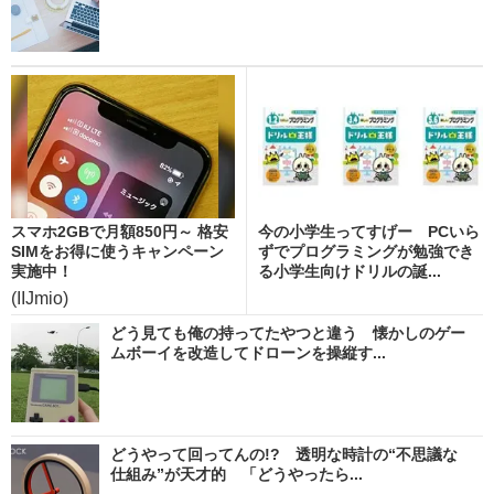
スマホ2GBで月額850円～ 格安
今の小学生ってすげー PCいら
SIMをお得に使うキャンペーン
ずでプログラミングが勉強でき
実施中！
る小学生向けドリルの誕...
(IIJmio)
どう見ても俺の持ってたやつと違う 懐かしのゲー
ムボーイを改造してドローンを操縦す...
どうやって回ってんの!? 透明な時計の“不思議な
仕組み”が天才的 「どうやったら...