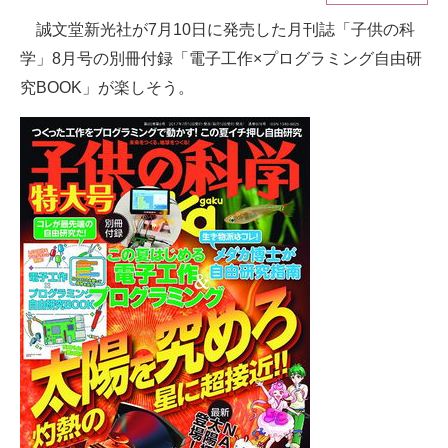
誠文堂新光社が7月10日に発売した月刊誌「子供の科
ITの今と未来を見通す
学」8月号の別冊付録「電子工作×プログラミング自由研
スマホと通信の最新トレンド
究BOOK」が楽しそう。
進化するPCとデバイスの未来
好きが集まる 比べて選べる
ビジネスと働き方のヒント
AI活用のいまが分かる
企業ITのトレンドを詳説
経営リーダーのコミュニティ
マーケ×ITの今がよく分かる
ITエンジニア向け専門サイト