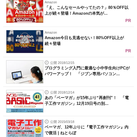
Amazon
「え、こんなセールやってたの？」80％OFF以
上が続々登場！Amazonの本気が...
PR
Amazon
Amazon今日も見逃せない！80%OFF以上が
続々登場
PR
公開 2018/12/15
プログラミング入門に最適な小中学生向けPCが
パワーアップ！ 「ジブン専用パソコン...
公開 2018/12/14
あの「ベーマガ」が15年ぶり“再創刊”！ 「電
子工作マガジン」12月19日号の別...
公開 2015/03/18
ベーマガ、12年ぶりに『電子工作マガジン』内
で復活 | ねとらぼ