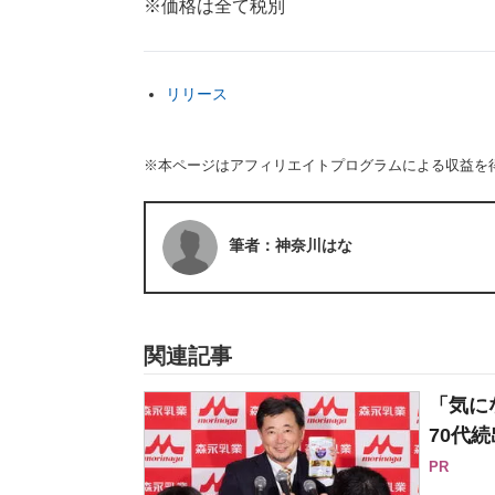
※価格は全て税別
リリース
※本ページはアフィリエイトプログラムによる収益を
筆者：神奈川はな
関連記事
「気に
70代続
PR