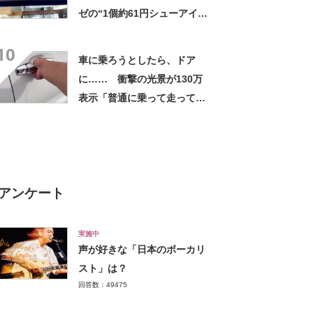
ゼの“1個約61円シューアイ
ス”が好評 「生地とバニラア
10
イスの相性が◎」「家族も好
車に乗ろうとしたら、ドア
きで夏はストックしてる」
に…… 衝撃の光景が130万
表示「普通に乗って走ってた
やん」「どうやって入った
の!?」
アンケート
実施中
声が好きな「日本のボーカリ
スト」は？
回答数：49475