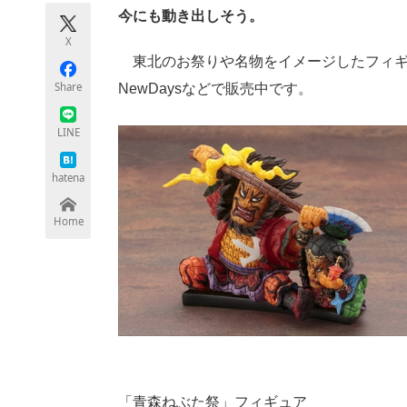
モノづくり技術者専門サイト
エレクトロ
今にも動き出しそう。
X
東北のお祭りや名物をイメージしたフィギ
Share
NewDaysなどで販売中です。
ちょっと気になるネットの話題
LINE
hatena
Home
「青森ねぶた祭」フィギュア