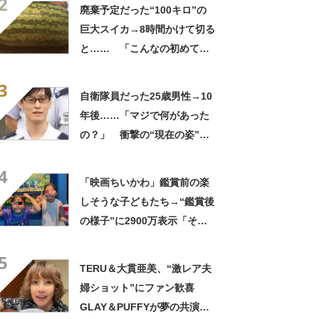
2
してる」「ストレス消え去っ
廃棄予定だった“100キロ”の
た」
巨大スイカ→8時間かけて切る
と…… 「こんなの初めて見
た」まさかの中身が450万再
3
生「すごすぎやろw」
自衛隊員だった25歳男性→10
年後……「マジで何があった
の？」 衝撃の“現在の姿”が
180万再生「別人…？」「好
4
きに生きんしゃい」
「映画ちいかわ」鑑賞前の楽
しそうな子どもたち→“鑑賞後
の様子”に2900万表示「そう
なるわなw」「分かるよ」
5
「いったい何が」
TERU＆大貫亜美、“激レア夫
婦ショット”にファン歓喜
GLAY＆PUFFYが夢の共演