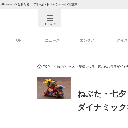
🎁 Switch 2もあたる！ プレゼントキャンペーン実施中！
メディア
TOP
ニュース
エンタメ
クイズ
注目記事を集めた総合ページ
ITの今
TOP
>
ねぶた・七夕・竿橙まつり 東北のお祭りがダイ
ビジネスと働き方のヒント
AI活用
ねぶた・七夕
ダイナミック
ITエンジニア向け専門サイト
企業向けI