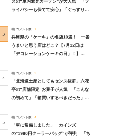
ズの“車内遮光カーテン”が大人気 「プ
ライバシーも保てて安心」「ぐっすり眠
れました」（2/2） | ライフ ねとらぼリ
サーチ：2ページ目
コメント数：
7
3
兵庫県の「ケーキ」の名店10選！ 一番
うまいと思う店はどこ？【7月12日は
「デコレーションケーキの日」！】
（2/4） | 兵庫県 ねとらぼリサーチ：2ペ
ージ目
コメント数：
5
4
「北海道土産としてもセンス抜群」六花
亭の“店舗限定”お菓子が人気 「こんな
の初めて」「箱買いするべきだった」
（1/2） | 北海道 ねとらぼリサーチ
コメント数：
4
5
「車に常備しました」 カインズ
の“1980円クーラーバッグ”が評判 「ち