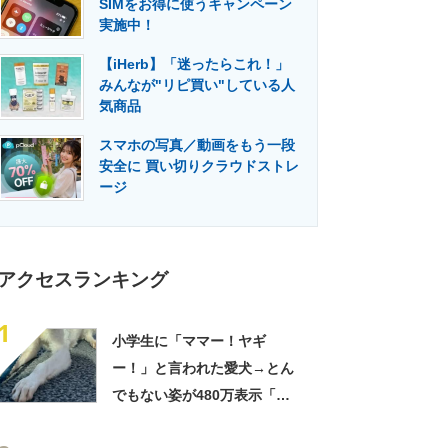
SIMをお得に使うキャンペーン
門メディア
建設×テクノロジーの最前線
実施中！
【iHerb】「迷ったらこれ！」
みんなが"リピ買い"している人
気商品
スマホの写真／動画をもう一段
安全に 買い切りクラウドストレ
ージ
アクセスランキング
1
小学生に「ママー！ヤギ
ー！」と言われた愛犬→とん
でもない姿が480万表示「ど
う見ても犬ですけど？って顔