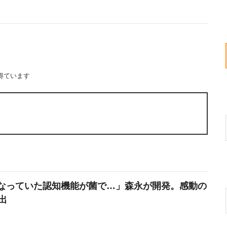
得ています
なっていた認知機能が菌で…」森永が開発。感動の
出