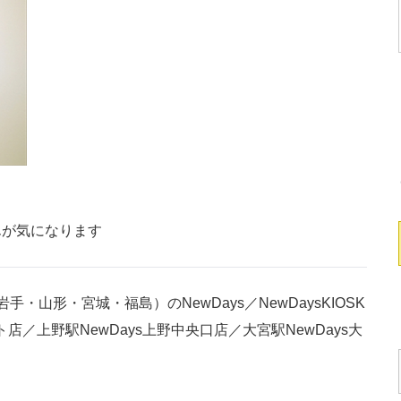
んが気になります
山形・宮城・福島）のNewDays／NewDaysKIOSK
ト店／上野駅NewDays上野中央口店／大宮駅NewDays大