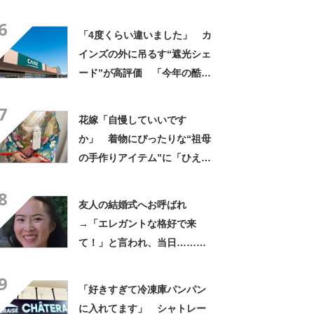
「旦那おるやん」「夫婦で写
6
ってるの尊い！」
「4度くらい違いました」 カ
インズの外に吊るす“遮光シェ
ード”が高評価 「今年の酷暑
にも活躍」「風通しもよくし
7
っかり遮光」の声
花嫁「自慢していいです
か」 着物にぴったりな“祖母
の手作りアイテム”に「ひえ
ー！」「センスが素晴らし
8
い」「モデルさんかと」
友人の結婚式へお呼ばれ
→「エレガントな格好で来
て！」と言われ、当日……ま
さかの参列姿に「いやすごお
9
おお！」「天才」【海外】
「好きすぎて冷凍庫パンパン
に入れてます」 シャトレー