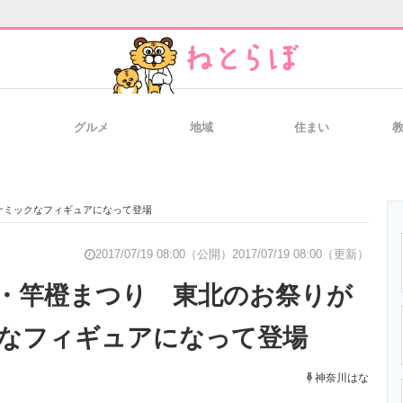
グルメ
地域
住まい
と未来を見通す
スマホと通信の最新トレンド
進化するPCとデ
ナミックなフィギュアになって登場
のいまが分かる
企業ITのトレンドを詳説
経営リーダーの
2017/07/19 08:00（公開）
2017/07/19 08:00（更新）
・竿橙まつり 東北のお祭りが
なフィギュアになって登場
T製品の総合サイト
IT製品の技術・比較・事例
製造業のIT導入
神奈川はな