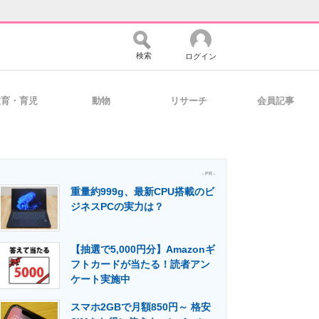
検索
ログイン
教育・育児
動物
リサーチ
会員記事
バイスの未来
好きが集まる 比べて選べる
- PR -
重量約999g、最新CPU搭載のビ
コミュニティ
マーケ×ITの今がよく分かる
ジネスPCの実力は？
【抽選で5,000円分】Amazonギ
・活用を支援
フトカードが当たる！読者アン
ケート実施中
スマホ2GBで月額850円～ 格安