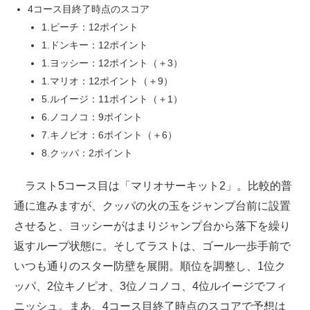
4コース目終了時点のスコア
1.ピーチ：12ポイント
1.ドンキー：12ポイント
1.ヨッシー：12ポイント（＋3）
1.マリオ：12ポイント（＋9）
5.ルイージ：11ポイント（＋1）
6.ノコノコ：9ポイント
7.キノピオ：6ポイント（＋6）
8.クッパ：2ポイント
ラスト5コース目は「マリオサーキット2」。比較的普
通に進みますが、クッパの火の玉をジャンプ台前に設置
させると、ヨッシーがはまりジャンプ台から落下を繰り
返すループ状態に。そしてラストは、ゴール一歩手前で
いつも通りのスター防壁を展開。順位を調整し、1位ク
ッパ、2位キノピオ、3位ノコノコ、4位ルイージでフィ
ニッシュ。まあ、4コース目終了時点のスコアで予想は