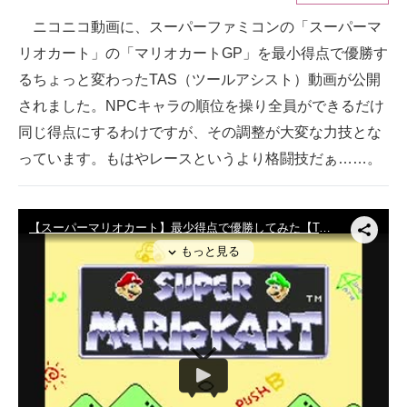
ニコニコ動画に、スーパーファミコンの「スーパーマ
ITの今と未来を見通す
リオカート」の「マリオカートGP」を最小得点で優勝す
スマホと通信の最新トレンド
るちょっと変わったTAS（ツールアシスト）動画が公開
されました。NPCキャラの順位を操り全員ができるだけ
進化するPCとデバイスの未来
同じ得点にするわけですが、その調整が大変な力技とな
好きが集まる 比べて選べる
っています。もはやレースというより格闘技だぁ……。
ビジネスと働き方のヒント
AI活用のいまが分かる
企業ITのトレンドを詳説
経営リーダーのコミュニティ
マーケ×ITの今がよく分かる
ITエンジニア向け専門サイト