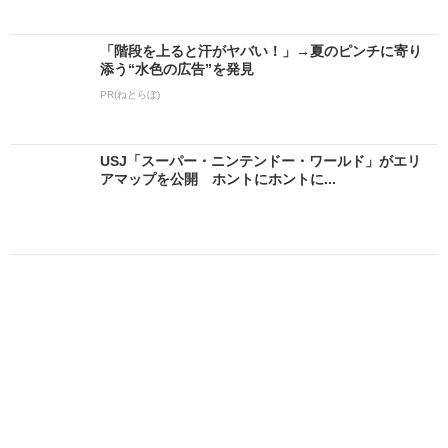
「階段を上ると汗がヤバい！」→夏のピンチに寄り
添う“水色の広告”を発見
PR(ねとらぼ)
USJ「スーパー・ニンテンドー・ワールド」がエリ
アマップを公開 ホントにホントに...