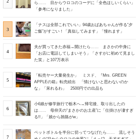
2
ら…… 目からウロコのコーデに「全色ほしいくらい」
「参考になりました」
「ナスは全部これでいい」94歳おばあちゃんが作る“夕
3
ご飯”がすごい！「真似してみます」「憧れます」
夫が買ってきた赤福→開けたら…… まさかの中身に
4
「お店に電話してしまいそう」「さすがに初めて見まし
た笑」と107万表示
「転売ヤー大量発生か」 ミスド、『Mrs. GREEN
5
APPLEの箱』転売続出 「情けないと思わないのか
な」「呆れるわ」 2500円での出品も
小6娘が修学旅行で栃木へ→帰宅後、取り出したの
6
は…… 母仰天の“まさかのお土産”に「仕掛けが凄すぎ
る!!」「娘から賄賂がw」
ペットボトルを半分に切ってつなげたら…… 流しそう
7
めんの“目からウロコの光景”に「えっ!? 天才すぎて」