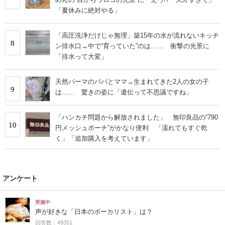
「夏休みに絶対やる」
「高圧洗浄だけじゃ無理」築15年の水が流れないキッチ
8
ン排水口→中で“育っていた”のは…… 衝撃の光景に
「排水って大変」
天然パーマのパパとママ→生まれてきた2人の女の子
9
は…… 驚きの姿に「遺伝って不思議ですね」
「ハンカチ問題から解放されました」 無印良品の“790
10
円メッシュポーチ”がかなり便利 「濡れてもすぐ乾
く」「追加購入を考えています」
アンケート
実施中
声が好きな「日本のボーカリスト」は？
回答数：49351