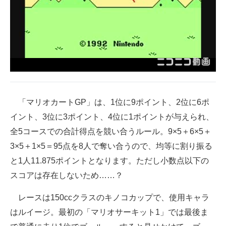
企業向けIT製品の総合サイト
IT製品の技術・比較・事例
製造業のIT導入・活用を支援
モノづくり技術者専門サイト
エレクトロニクス専門サイト
「マリオカートGP」は、1位に9ポイント、2位に6ポ
イント、3位に3ポイント、4位に1ポイントが与えられ、
電子設計の基本と応用
全5コースでの合計得点を競い合うルール。9×5＋6×5＋
エネルギーの専門メディア
3×5＋1×5＝95点を8人で奪い合うので、均等に割り振る
と1人11.875ポイントとなります。ただし小数点以下の
建設×テクノロジーの最前線
スコアは存在しないため……？
ちょっと気になるネットの話題
レースは150ccクラスのキノコカップで、使用キャラ
はルイージ。最初の「マリオサーキット1」では最後ま