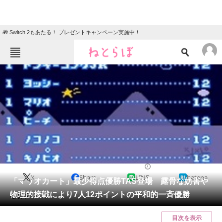
🎁 Switch 2もあたる！ プレゼントキャンペーン実施中！
ねとらぼメニュー
TOP
ニュース
エンタメ
クイズ
グルメ
地域
住まい
教育・育児
動物
リサーチ
2017/08/21 20:00（公開）
X
Share
LINE
hatena
会員記事
「マリオカート」最少得点優勝TAS登場 露骨な妨害や
物理的接戦により7人12ポイントの平和的一斉優勝
なおクッパ。
メディア
目次を表示
注目記事を集めた総合ページ