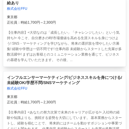
給あり
株式会社FFU
東京都
正社員：時給1,700円～2,300円
【仕事内容】<大切なのは「成長したい」「チャレンジしたい」という気
持ち!> 今こそ、自分磨きの時!市場価値を高める生涯スキルを身につけよ
う! SNS・マーケティングを学びながら、将来の選択肢を増やしたい方募
集! 経験や学歴は一切不問です! 仕事内容 未経験からスタートした先輩が多
数活躍中! まずはお客様とのコミュニケーション業務を通じて、ビジネス
の基礎を学んでいただきます。 その後、...
インフルエンサーマーケティング/ビジネススキルを身につける/
未経験OK/学歴不問/SNSマーケティング
株式会社FFU
東京都
正社員：時給1,700円～2,300円
【仕事内容】<あなたの努力次第で未来のキャリアが広がる!> 入社時の経
験や知識よりも、挑戦する姿勢を大切にしています。 基本業務からスター
トし、経験を積むことで、 将来的にはチームを動かすポジションや事業づ
くりにも関われます。 仕事内容 未経験からスタートした先輩が多数活躍