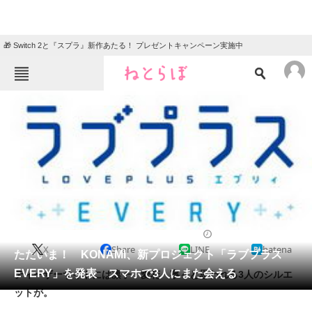
🎁 Switch 2と『スプラ』新作あたる！ プレゼントキャンペーン実施中
ねとらぼメニュー
TOP
ニュース
エンタメ
クイズ
グルメ
地域
住まい
教育・育児
動物
リサーチ
2017/08/25 14:53（公開）
X
Share
LINE
hatena
会員記事
ただいま！ KONAMI、新プロジェクト「ラブプラス
EVERY」を発表 スマホで3人にまた会える
ティーザーサイトには凛子・愛花・寧々と思われる3人のシルエ
メディア
ットが。
注目記事を集めた総合ページ