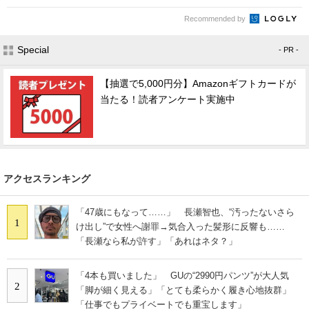
Recommended by
Special
- PR -
【抽選で5,000円分】Amazonギフトカードが
当たる！読者アンケート実施中
アクセスランキング
「47歳にもなって……」 長瀬智也、“汚ったないさら
1
け出し”で女性へ謝罪→気合入った髪形に反響も……
「長瀬なら私が許す」「あれはネタ？」
「4本も買いました」 GUの“2990円パンツ”が大人気
2
「脚が細く見える」「とても柔らかく履き心地抜群」
「仕事でもプライベートでも重宝します」