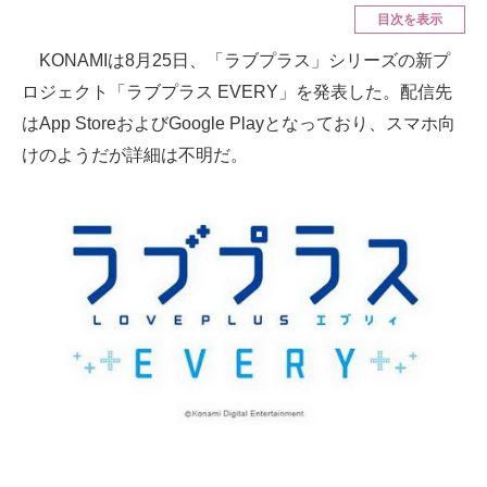
目次を表示
ITの今と未来を見通す
KONAMIは8月25日、「ラブプラス」シリーズの新プ
ロジェクト「ラブプラス EVERY」を発表した。配信先
スマホと通信の最新トレンド
はApp StoreおよびGoogle Playとなっており、スマホ向
進化するPCとデバイスの未来
けのようだが詳細は不明だ。
好きが集まる 比べて選べる
ビジネスと働き方のヒント
AI活用のいまが分かる
企業ITのトレンドを詳説
経営リーダーのコミュニティ
マーケ×ITの今がよく分かる
ITエンジニア向け専門サイト