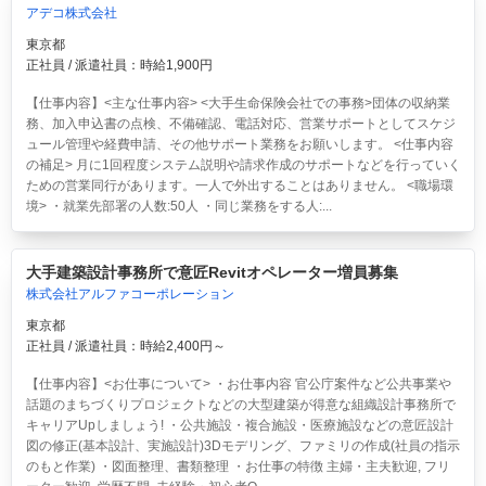
アデコ株式会社
東京都
正社員 / 派遣社員：時給1,900円
【仕事内容】<主な仕事内容> <大手生命保険会社での事務>団体の収納業
務、加入申込書の点検、不備確認、電話対応、営業サポートとしてスケジ
ュール管理や経費申請、その他サポート業務をお願いします。 <仕事内容
の補足> 月に1回程度システム説明や請求作成のサポートなどを行っていく
ための営業同行があります。一人で外出することはありません。 <職場環
境> ・就業先部署の人数:50人 ・同じ業務をする人:...
大手建築設計事務所で意匠Revitオペレーター増員募集
株式会社アルファコーポレーション
東京都
正社員 / 派遣社員：時給2,400円～
【仕事内容】<お仕事について> ・お仕事内容 官公庁案件など公共事業や
話題のまちづくりプロジェクトなどの大型建築が得意な組織設計事務所で
キャリアUpしましょう! ・公共施設・複合施設・医療施設などの意匠設計
図の修正(基本設計、実施設計)3Dモデリング、ファミリの作成(社員の指示
のもと作業) ・図面整理、書類整理 ・お仕事の特徴 主婦・主夫歓迎, フリ