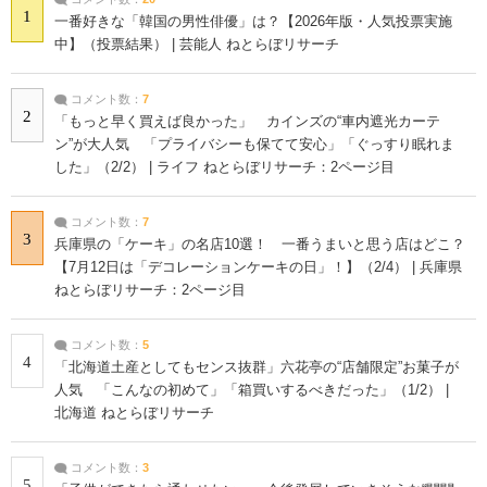
1
一番好きな「韓国の男性俳優」は？【2026年版・人気投票実施
中】（投票結果） | 芸能人 ねとらぼリサーチ
コメント数：
7
2
「もっと早く買えば良かった」 カインズの“車内遮光カーテ
ン”が大人気 「プライバシーも保てて安心」「ぐっすり眠れま
した」（2/2） | ライフ ねとらぼリサーチ：2ページ目
コメント数：
7
3
兵庫県の「ケーキ」の名店10選！ 一番うまいと思う店はどこ？
【7月12日は「デコレーションケーキの日」！】（2/4） | 兵庫県
ねとらぼリサーチ：2ページ目
コメント数：
5
4
「北海道土産としてもセンス抜群」六花亭の“店舗限定”お菓子が
人気 「こんなの初めて」「箱買いするべきだった」（1/2） |
北海道 ねとらぼリサーチ
コメント数：
3
5