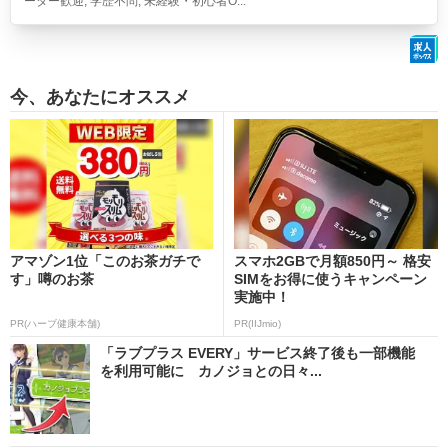
ーター歓迎, 学歴不問, 未経験・初心者O...
今、あなたにオススメ
アマゾン1位「このお茶ガチで
スマホ2GBで月額850円～ 格安
す」噂のお茶
SIMをお得に使うキャンペーン
実施中！
PR(ハーブ健康本舗)
PR(IIJmio)
「ラブプラス EVERY」サービス終了後も一部機能
を利用可能に カノジョとの日々...