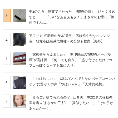
中2のころ、懸賞で当たった「780円の皿」→ひっくり返
3
すと…… 「いいなぁぁぁぁぁ！」まさかのお宝に「胸
熱ですね……」
アフリカで“新種のサル”発見 唇は鮮やかなオレンジ
4
色 研究者は絶滅危惧種への分類も提案【海外】
「家族分そろえました」 無印良品の“990円オーバル
5
皿”が高評価 「何にでも合う」「盛り付けるだけでカ
フェっぽくなってお気に入り」
「これは欲しい」 USJの“とんでもないポップコーンバ
6
ケツ”に驚がくの声「やばいｗｗ」「天才的発想」
「まるごと捨てられるの!?」辻希美、中2次男の移動教
7
室弁当→“まさかの工夫”に「真似したい！」「その手が
あったかー！」