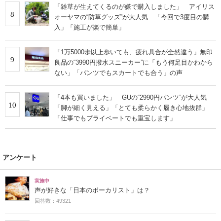
「雑草が生えてくるのが嫌で購入しました」 アイリス
8
オーヤマの“防草グッズ”が大人気 「今回で3度目の購
入」「施工が楽で簡単」
「1万5000歩以上歩いても、疲れ具合が全然違う」無印
9
良品の“3990円撥水スニーカー”に「もう何足目かわから
ない」「パンツでもスカートでも合う」の声
「4本も買いました」 GUの“2990円パンツ”が大人気
10
「脚が細く見える」「とても柔らかく履き心地抜群」
「仕事でもプライベートでも重宝します」
アンケート
実施中
声が好きな「日本のボーカリスト」は？
回答数：49321