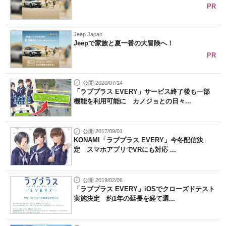
PR
Jeep Japan
Jeepで家族と夏一番の大冒険へ！
PR
公開 2020/07/14
「ラブプラス EVERY」サービス終了後も一部
機能を利用可能に カノジョとの日々...
公開 2017/09/01
KONAMI「ラブプラス EVERY」今冬配信決
定 スマホアプリでVRにも対応 ...
公開 2019/02/06
「ラブプラス EVERY」iOSでクローズドテスト
実施決定 約1年の延長を経て選...