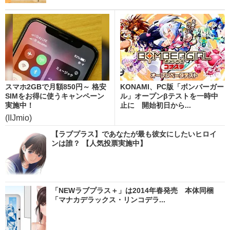
スマホ2GBで月額850円～ 格安
KONAMI、PC版「ボンバーガー
SIMをお得に使うキャンペーン
ル」オープンβテストを一時中
実施中！
止に 開始初日から...
(IIJmio)
【ラブプラス】であなたが最も彼女にしたいヒロイ
ンは誰？ 【人気投票実施中】
「NEWラブプラス＋」は2014年春発売 本体同梱
「マナカデラックス・リンコデラ...