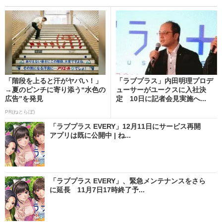
「階段を上ると汗がヤバい！」
「ラブプラス」内田明理プロデ
→夏のピンチに寄り添う“水色の
ューサーがユークスに入社決
広告”を発見
定 10日に記者会見実施へ...
PR(ねとらぼ)
「ラブプラス EVERY」12月11日にサービス再開
アプリは既に公開中 | ね...
「ラブプラス EVERY」、緊急メンテナンスをさら
に延長 11月7日17時終了予...