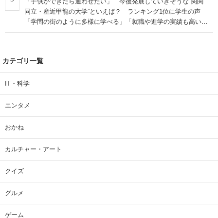
「子供ができたら通わせたい」 今後発展していきそうな“関関
同立・産近甲龍の大学”といえば？ ランキング1位に学生の声
「学問の街のように多様に学べる」「就職や進学の実績も高い」
| 大学 ねとらぼリサーチ
カテゴリ一覧
IT・科学
エンタメ
おかね
カルチャー・アート
クイズ
グルメ
ゲーム