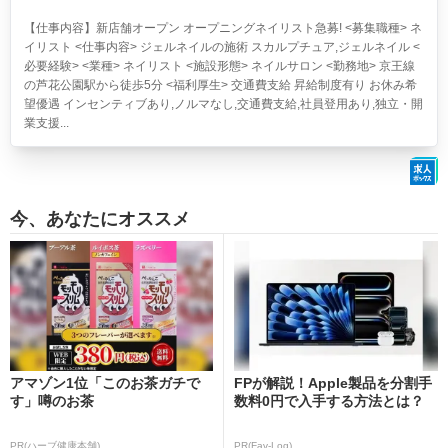
【仕事内容】新店舗オープン オープニングネイリスト急募! <募集職種> ネ
イリスト <仕事内容> ジェルネイルの施術 スカルプチュア,ジェルネイル <
必要経験> <業種> ネイリスト <施設形態> ネイルサロン <勤務地> 京王線
の芦花公園駅から徒歩5分 <福利厚生> 交通費支給 昇給制度有り お休み希
望優遇 インセンティブあり,ノルマなし,交通費支給,社員登用あり,独立・開
業支援...
今、あなたにオススメ
アマゾン1位「このお茶ガチで
FPが解説！Apple製品を分割手
す」噂のお茶
数料0円で入手する方法とは？
PR(ハーブ健康本舗)
PR(Fav-Log)