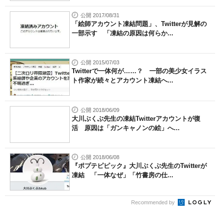
公開 2017/08/31
「絵師アカウント凍結問題」、Twitterが見解の
一部示す 「凍結の原因は何らか...
公開 2015/07/03
Twitterで一体何が……？ 一部の美少女イラス
ト作家が続々とアカウント凍結へ...
公開 2018/06/09
大川ぶくぶ先生の凍結Twitterアカウントが復
活 原因は「ガンキャノンの絵」へ...
公開 2018/06/08
『ポプテピピック』大川ぶくぶ先生のTwitterが
凍結 「一体なぜ」「竹書房の仕...
Recommended by