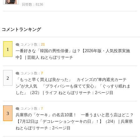
回答数：8136
コメントランキング
コメント数：
21
1
一番好きな「韓国の男性俳優」は？【2026年版・人気投票実施
中】 | 芸能人 ねとらぼリサーチ
コメント数：
7
2
「もっと早く買えば良かった」 カインズの“車内遮光カーテ
ン”が大人気 「プライバシーも保てて安心」「ぐっすり眠れま
した」（2/2） | ライフ ねとらぼリサーチ：2ページ目
コメント数：
7
3
兵庫県の「ケーキ」の名店10選！ 一番うまいと思う店はどこ？
【7月12日は「デコレーションケーキの日」！】（2/4） | 兵庫県
ねとらぼリサーチ：2ページ目