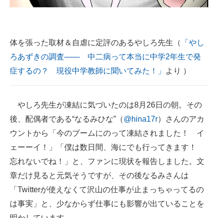
企業向けIT製品の総合サイト
IT製品の技術・比較・事例
体を張った取材＆自虐に定評のあるやしろ先生（
「やし
製造業のIT導入・活用を支援
ろあずきの調査―― 中二病って本当に中学2年生で発
症するの？ 現役中学教師に聞いてみた！」
より ）
モノづくり技術者専門サイト
エレクトロニクス専門サイト
やしろ先生が凍結に気づいたのは8月26日の朝。その
電子設計の基本と応用
後、配偶者である“なるみひな”（
@hina17r
）さんのアカ
ウントから「今のブームにのって凍結されました！ イ
エネルギーの専門メディア
ェーーイ！」「僕は数日間、海にでも行ってきます！
建設×テクノロジーの最前線
忘れないでね！」と、ファンに現状を報告しました。文
章だけ見ると元気そうですが、その後なるみさんは
ちょっと気になるネットの話題
「Twitterが使えなくて沢山の仕事が止まっちゃってるの
は事実」と、少なからず仕事にも影響が出ていることを
明かしています。