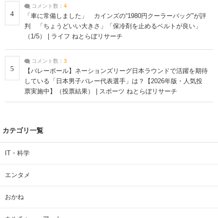
コメント数：
4
4
「車に常備しました」 カインズの“1980円クーラーバッグ”が評
判 「ちょうどいい大きさ」「保冷剤を止めるベルトが良い」
（1/5） | ライフ ねとらぼリサーチ
コメント数：
3
5
【バレーボール】ネーションズリーグ日本ラウンドで活躍を期待
している「日本男子バレー代表選手」は？【2026年版・人気投
票実施中】（投票結果） | スポーツ ねとらぼリサーチ
カテゴリ一覧
IT・科学
エンタメ
おかね