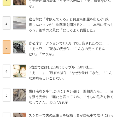
う光景が18万表示「うそだろwww」「そこ痛覚ないん
か」
寝る前に「水飲んでくる」と何度も部屋を出た小5娘→
2
怪しんだママが、冷蔵庫を開けると……「本当に笑っち
ゃう」衝撃の光景に「むしろよく我慢した」
官公庁オークションで130万円で出品されたのは……
3
「えっ!?」 “驚きの光景”に「こんなの売ってるん
だ!?」「マジか」
6歳差で結婚した20代カップル→20年後……
4
「え……」 “現在の姿”に「なぜか泣けてきた」「こん
な素晴らしいことない」
掛け毛布を半年ぶりにオキシ漬け→翌朝見たら…… 目
5
を疑う光景に「嘘だと言ってくれ」「うちの毛布も怖く
なってきた」と627万表示
スシローで夫の誕生日を祝福→妻が自転車で取りに行っ