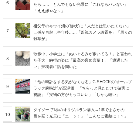
6
たら…… とんでもない光景に「これならバレない」
「ええ嫁やな～」
祖父母のキウイ畑の“惨状”に「人だとは思いたくない」
7
→孫が再起し半年後……「監視カメラ設置を」「周りの
雑草が」
散歩中、小学生に「ぬいぐるみが歩いてる！」と言われ
8
た子犬 納得の姿に「最高の褒め言葉！」「遭遇した
い」投稿者に話を聞いた
「他の時計をする気がなくなる」G-SHOCKの“オールブ
9
ラック腕時計”が高評価 「ちらっと見ただけで確実に
視認」「実物の方がカッコいい」「しかも軽い」
ダイソーで1株のオリヅルラン購入→1年でまさかの……
10
目を疑う光景に「エーッ！」「こんなに素敵に！？」