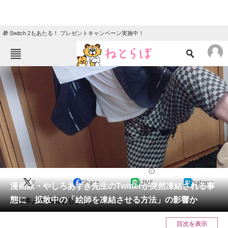
🎁 Switch 2もあたる！ プレゼントキャンペーン実施中！
ねとらぼメニュー
TOP
ニュース
エンタメ
クイズ
グルメ
地域
住まい
教育・育児
動物
リサーチ
2017/08/26 19:49（公開）
X
Share
LINE
hatena
会員記事
漫画家・やしろあずき先生のTwitterが突然凍結される事
態に 拡散中の「絵師を凍結させる方法」の影響か
なお本人は元気なもよう。
メディア
目次を表示
注目記事を集めた総合ページ