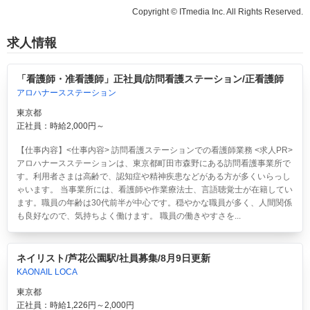
Copyright © ITmedia Inc. All Rights Reserved.
求人情報
「看護師・准看護師」正社員/訪問看護ステーション/正看護師
アロハナースステーション
東京都
正社員：時給2,000円～
【仕事内容】<仕事内容> 訪問看護ステーションでの看護師業務 <求人PR>
アロハナースステーションは、東京都町田市森野にある訪問看護事業所で
す。利用者さまは高齢で、認知症や精神疾患などがある方が多くいらっし
ゃいます。 当事業所には、看護師や作業療法士、言語聴覚士が在籍してい
ます。職員の年齢は30代前半が中心です。穏やかな職員が多く、人間関係
も良好なので、気持ちよく働けます。 職員の働きやすさを...
ネイリスト/芦花公園駅/社員募集/8月9日更新
KAONAIL LOCA
東京都
正社員：時給1,226円～2,000円