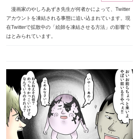
漫画家のやしろあずき先生が何者かによって、Twitter
ITの今と未来を見通す
アカウントを凍結される事態に追い込まれています。現
スマホと通信の最新トレンド
在Twitterで拡散中の「絵師を凍結させる方法」の影響で
はとみられています。
進化するPCとデバイスの未来
好きが集まる 比べて選べる
ビジネスと働き方のヒント
AI活用のいまが分かる
企業ITのトレンドを詳説
経営リーダーのコミュニティ
マーケ×ITの今がよく分かる
ITエンジニア向け専門サイト