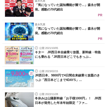
森永乳業
「気になっていた認知機能が菌で…」森永が開
発。感動の70代続出
PR
森永乳業
「気になっていた認知機能が菌で…」森永が開
発。感動の70代続出
PR
公開 2021/10/05
キター JR西日本全線乗り放題、新幹線・特急
にも乗れる「JR西日本どこでもきっぷ...
公開 2023/02/15
JR西日本、9800円で4日間在来線乗り放題のき
っぷ「西日本どこまで4DAYS」...
公開 2022/11/28
冬休みは山陽新幹線「お子様1000円」！ JR西
日本が発売した年末年始限定「ファ...