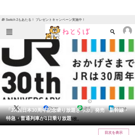
🎁 Switch 2もあたる！ プレゼントキャンペーン実施中！
ねとらぼメニュー
TOP
ニュース
エンタメ
クイズ
グルメ
地域
住まい
教育・育児
動物
リサーチ
2017/08/28 15:40（公開）
X
Share
LINE
hatena
会員記事
「JR西日本30周年記念乗り放題きっぷ」発売 新幹線・
特急・普通列車が1日乗り放題
利用日を指定。1利用日あたり3000枚。
メディア
目次を表示
注目記事を集めた総合ページ