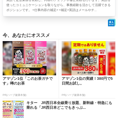
英語で定型業務を依頼し、内容のチェックや修正依頼も行います。英語を
使ったコミュニケーションを取りながら、事務経験を活かして活躍できる
ポジションです。 <仕事内容の補足> <補足>英語はメールやチ...
今、あなたにオススメ
アマゾン1位「このお茶ガチで
アマゾン1位の実績！380円で5
す」噂のお茶
日間お試し。
PR(ハーブ健康本舗)
PR(ハーブ健康本舗)
キター JR西日本全線乗り放題、新幹線・特急にも
乗れる「JR西日本どこでもきっぷ...