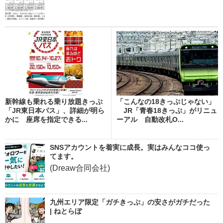
新幹線も乗れる乗り放題きっぷ
「こんなの18きっぷじゃない」
「JR東日本パス」、詳細が明ら
JR「青春18きっぷ」がリニュ
かに 座席を指定できる...
ーアル 自動改札O...
SNSアカウントを着実に成長。実はみんなココ使っ
てます。
(Dreaw合同会社)
九州エリア限定「ガチきっぷ」の安さがガチだった
| ねとらぼ