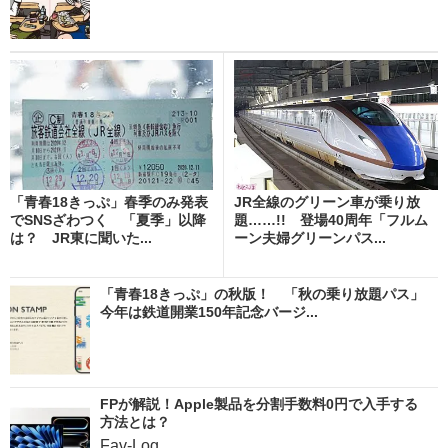
「青春18きっぷ」春季のみ発表
JR全線のグリーン車が乗り放
でSNSざわつく 「夏季」以降
題……!! 登場40周年「フルム
は？ JR東に聞いた...
ーン夫婦グリーンパス...
「青春18きっぷ」の秋版！ 「秋の乗り放題パス」
今年は鉄道開業150年記念バージ...
FPが解説！Apple製品を分割手数料0円で入手する
方法とは？
Fav-Log