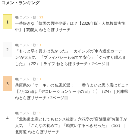
コメントランキング
コメント数：
21
1
一番好きな「韓国の男性俳優」は？【2026年版・人気投票実施
中】 | 芸能人 ねとらぼリサーチ
コメント数：
7
2
「もっと早く買えば良かった」 カインズの“車内遮光カーテ
ン”が大人気 「プライバシーも保てて安心」「ぐっすり眠れま
した」（2/2） | ライフ ねとらぼリサーチ：2ページ目
コメント数：
7
3
兵庫県の「ケーキ」の名店10選！ 一番うまいと思う店はどこ？
【7月12日は「デコレーションケーキの日」！】（2/4） | 兵庫県
ねとらぼリサーチ：2ページ目
コメント数：
5
4
「北海道土産としてもセンス抜群」六花亭の“店舗限定”お菓子が
人気 「こんなの初めて」「箱買いするべきだった」（1/2） |
北海道 ねとらぼリサーチ