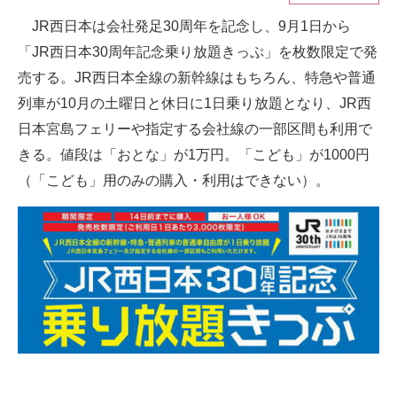
JR西日本は会社発足30周年を記念し、9月1日から
ITの今と未来を見通す
「JR西日本30周年記念乗り放題きっぷ」を枚数限定で発
スマホと通信の最新トレンド
売する。JR西日本全線の新幹線はもちろん、特急や普通
列車が10月の土曜日と休日に1日乗り放題となり、JR西
進化するPCとデバイスの未来
日本宮島フェリーや指定する会社線の一部区間も利用で
好きが集まる 比べて選べる
きる。値段は「おとな」が1万円。「こども」が1000円
（「こども」用のみの購入・利用はできない）。
ビジネスと働き方のヒント
AI活用のいまが分かる
企業ITのトレンドを詳説
経営リーダーのコミュニティ
マーケ×ITの今がよく分かる
ITエンジニア向け専門サイト