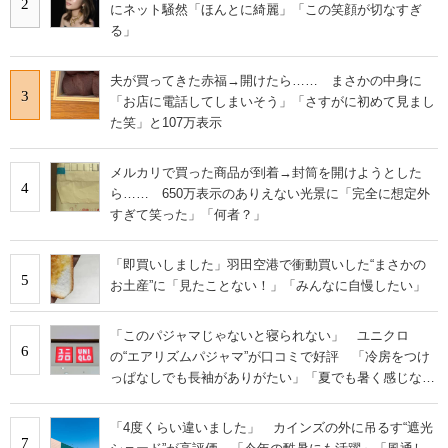
2
にネット騒然「ほんとに綺麗」「この笑顔が切なすぎ
る」
夫が買ってきた赤福→開けたら…… まさかの中身に
3
「お店に電話してしまいそう」「さすがに初めて見まし
た笑」と107万表示
メルカリで買った商品が到着→封筒を開けようとした
4
ら…… 650万表示のありえない光景に「完全に想定外
すぎて笑った」「何者？」
「即買いしました」羽田空港で衝動買いした“まさかの
5
お土産”に「見たことない！」「みんなに自慢したい」
「このパジャマじゃないと寝られない」 ユニクロ
6
の“エアリズムパジャマ”が口コミで好評 「冷房をつけ
っぱなしでも長袖がありがたい」「夏でも暑く感じな
い」
「4度くらい違いました」 カインズの外に吊るす“遮光
7