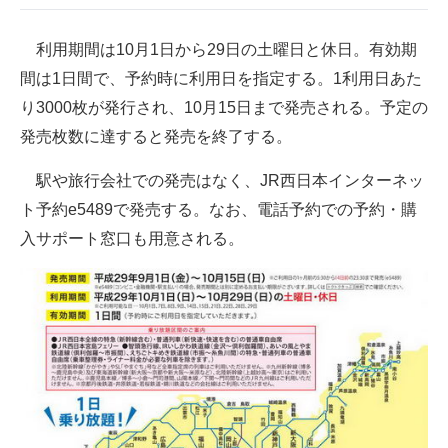
企業向けIT製品の総合サイト
利用期間は10月1日から29日の土曜日と休日。有効期
IT製品の技術・比較・事例
間は1日間で、予約時に利用日を指定する。1利用日あた
り3000枚が発行され、10月15日まで発売される。予定の
製造業のIT導入・活用を支援
発売枚数に達すると発売を終了する。
モノづくり技術者専門サイト
駅や旅行会社での発売はなく、JR西日本インターネッ
エレクトロニクス専門サイト
ト予約e5489で発売する。なお、電話予約での予約・購
入サポート窓口も用意される。
電子設計の基本と応用
エネルギーの専門メディア
建設×テクノロジーの最前線
ちょっと気になるネットの話題