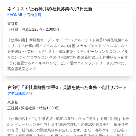
ネイリスト/上石神井駅/社員募集/8月7日更新
KAONAIL上石神井店
東京都
正社員：時給1,226円～2,000円
【仕事内容】新店舗オープン オープニングネイリスト急募! <募集職種> ネ
イリスト <仕事内容> ジェルネイルの施術 スカルプチュア,ジェルネイル <
必要経験> <業種> ネイリスト <施設形態> リラクゼーションサロン ネイル
サロン アイブロウサロン その他 <勤務地> 西武新宿線上石神井駅から徒歩
3分に位置するネイルサロンで。ビル1階のコインランドリーさんの中に、
英会話教室とネイ...
在宅可「正社員前提/大手G」英語を使った事務・会計サポート
アデコ株式会社
東京都
正社員 / 派遣社員：時給1,800円
【仕事内容】<主な仕事内容> 船舶の運航に伴って発生する費用に関する会
計オペレーションを担当します!海外代理店との確認や送金手配、債権債務
の管理、社内外との調整業務をお任せします。また、海外グループ会社へ