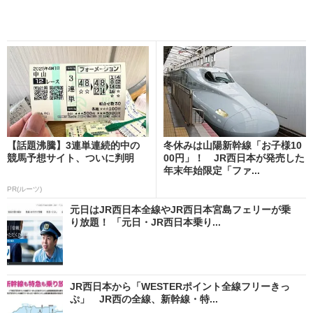
【話題沸騰】3連単連続的中の
冬休みは山陽新幹線「お子様10
競馬予想サイト、ついに判明
00円」！ JR西日本が発売した
年末年始限定「ファ...
PR(ルーツ)
元日はJR西日本全線やJR西日本宮島フェリーが乗
り放題！ 「元日・JR西日本乗り...
JR西日本から「WESTERポイント全線フリーきっ
ぷ」 JR西の全線、新幹線・特...