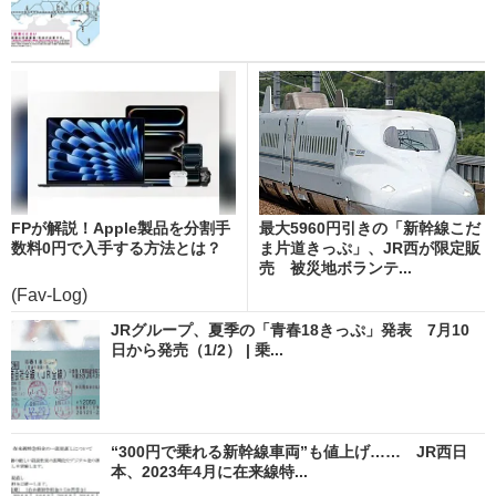
FPが解説！Apple製品を分割手
最大5960円引きの「新幹線こだ
数料0円で入手する方法とは？
ま片道きっぷ」、JR西が限定販
売 被災地ボランテ...
(Fav-Log)
JRグループ、夏季の「青春18きっぷ」発表 7月10
日から発売（1/2） | 乗...
“300円で乗れる新幹線車両”も値上げ…… JR西日
本、2023年4月に在来線特...