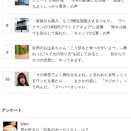
シェード”が高評価 「今年の酷暑にも活躍」「風通し
もよくしっかり遮光」の声
「家族分を購入、もう3脚追加購入するつもり」 ワー
8
クマンの“1900円アウトドアチェア”に反響 「90キロ級
でも安心して座れた」「キャンプの1軍」の声
近所のおばあちゃん「こう切ると食べやすいよ〜」→教
9
わった“スイカの切り方”を試してみると…… 目からウ
ロコの光景に「やってみます」
「その体型でよく脚出せるよね」と言われた女性→ミニ
10
丈ワンピを着たら…… まさかの姿に「『マジか！』っ
て叫んだ」「スーパーオシャレ」
アンケート
実施中
声が好きな「日本のボーカリスト」は？