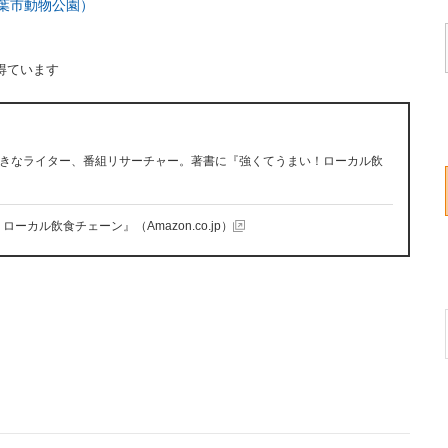
葉市動物公園）
得ています
きなライター、番組リサーチャー。著書に『強くてうまい！ローカル飲
ーカル飲食チェーン』（Amazon.co.jp）