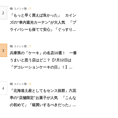
コメント数：
7
2
「もっと早く買えば良かった」 カイン
ズの“車内遮光カーテン”が大人気 「プ
ライバシーも保てて安心」「ぐっすり眠
れました」（2/2） | ライフ ねとらぼリ
サーチ：2ページ目
コメント数：
7
3
兵庫県の「ケーキ」の名店10選！ 一番
うまいと思う店はどこ？【7月12日は
「デコレーションケーキの日」！】
（2/4） | 兵庫県 ねとらぼリサーチ：2ペ
ージ目
コメント数：
5
4
「北海道土産としてもセンス抜群」六花
亭の“店舗限定”お菓子が人気 「こんな
の初めて」「箱買いするべきだった」
（1/2） | 北海道 ねとらぼリサーチ