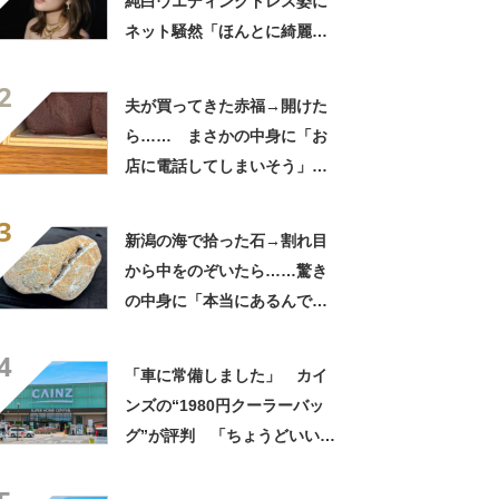
純白ウエディングドレス姿に
ネット騒然「ほんとに綺麗」
「この笑顔が切なすぎる」
2
夫が買ってきた赤福→開けた
ら…… まさかの中身に「お
店に電話してしまいそう」
「さすがに初めて見ました
3
笑」と107万表示
新潟の海で拾った石→割れ目
から中をのぞいたら……驚き
の中身に「本当にあるんです
ね！」「お宝だ」
4
「車に常備しました」 カイ
ンズの“1980円クーラーバッ
グ”が評判 「ちょうどいい大
きさ」「保冷剤を止めるベル
トが良い」