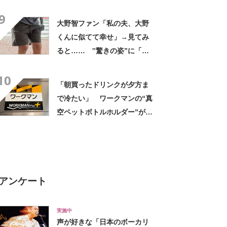
デに「全色ほしいくらい」
9
「参考になりました」
大野智ファン「私の夫、大野
くんに似てて幸せ」→見てみ
ると…… ‟驚きの姿”に「最
高すぎません？」「本物かと
10
思いました！」
「朝買ったドリンクが夕方ま
で冷たい」 ワークマンの“真
空ペットボトルホルダー”が大
好評 「車の中でも冷え冷
え」「もっと早く買えばよか
った」
アンケート
実施中
声が好きな「日本のボーカリ