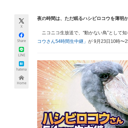
モノづくり技術者専門サイト
エレクトロ
夜の時間は、ただ眠るハシビロコウを薄明
X
ちょっと気になるネットの話題
ニコニコ生放送で、“動かない鳥”として知
Share
コウさん54時間生中継」
が 9月23日10時
LINE
hatena
Home