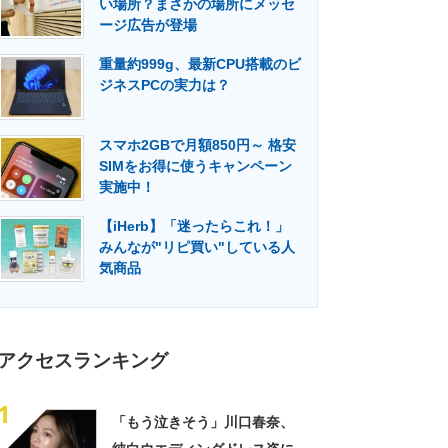
い場所？まさかの場所にメッセ
門メディア
建設×テクノロジーの最前線
ージ広告が登場
重量約999g、最新CPU搭載のビ
ジネスPCの実力は？
スマホ2GBで月額850円～ 格安
SIMをお得に使うキャンペーン
実施中！
【iHerb】「迷ったらこれ！」
みんなが"リピ買い"している人
気商品
アクセスランキング
1
「もう泣きそう」川口春奈、