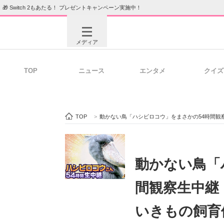
🎁 Switch 2もあたる！ プレゼントキャンペーン実施中！
メディア
TOP
ニュース
エンタメ
クイズ
注目記事を集めた総合ページ
ITの今
TOP
>
動かない鳥「ハシビロコウ」をまさかの54時間観
ビジネスと働き方のヒント
AI活用
動かない鳥「
間観察生中継
ITエンジニア向け専門サイト
企業向けI
いきもの飼育