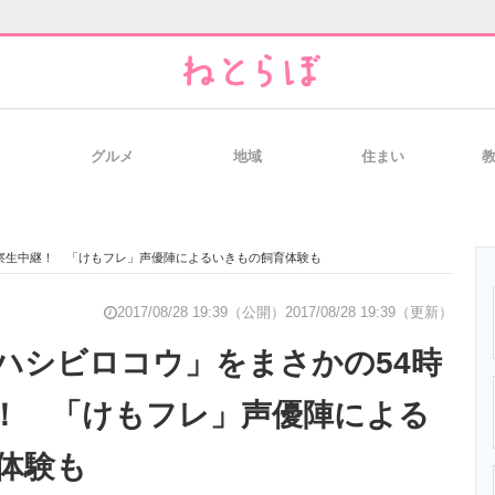
グルメ
地域
住まい
と未来を見通す
スマホと通信の最新トレンド
進化するPCとデ
察生中継！ 「けもフレ」声優陣によるいきもの飼育体験も
のいまが分かる
企業ITのトレンドを詳説
経営リーダーの
2017/08/28 19:39（公開）
2017/08/28 19:39（更新）
ハシビロコウ」をまさかの54時
！ 「けもフレ」声優陣による
T製品の総合サイト
IT製品の技術・比較・事例
製造業のIT導入
体験も