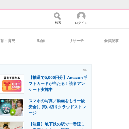
検索
ログイン
教育・育児
動物
リサーチ
会員記事
バイスの未来
好きが集まる 比べて選べる
- PR -
【抽選で5,000円分】Amazonギ
コミュニティ
マーケ×ITの今がよく分かる
フトカードが当たる！読者アン
ケート実施中
スマホの写真／動画をもう一段
・活用を支援
安全に 買い切りクラウドストレ
ージ
【注目】地下鉄の駅で一番涼し