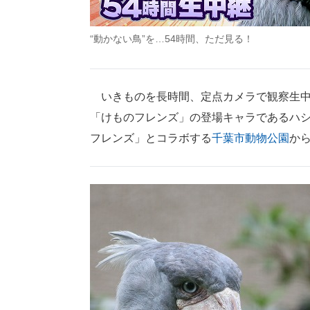
“動かない鳥”を…54時間、ただ見る！
いきものを長時間、定点カメラで観察生中
「けものフレンズ」の登場キャラであるハシビ
フレンズ」とコラボする
千葉市動物公園
か