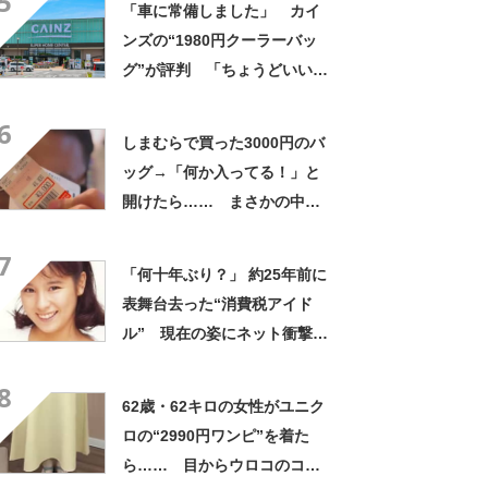
5
「車に常備しました」 カイ
ンズの“1980円クーラーバッ
グ”が評判 「ちょうどいい大
きさ」「保冷剤を止めるベル
6
トが良い」
しまむらで買った3000円のバ
ッグ→「何か入ってる！」と
開けたら…… まさかの中身
に「買いに走った」「コスパ
7
良すぎる」
「何十年ぶり？」 約25年前に
表舞台去った“消費税アイド
ル” 現在の姿にネット衝撃
「いくつになってもかわい
8
い」「また会えるなんて」
62歳・62キロの女性がユニク
ロの“2990円ワンピ”を着た
ら…… 目からウロコのコー