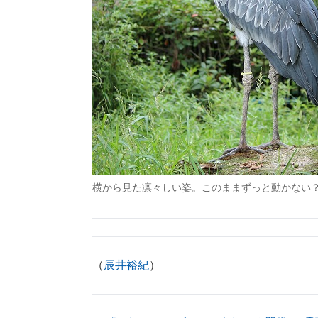
横から見た凛々しい姿。このままずっと動かない
（
辰井裕紀
）