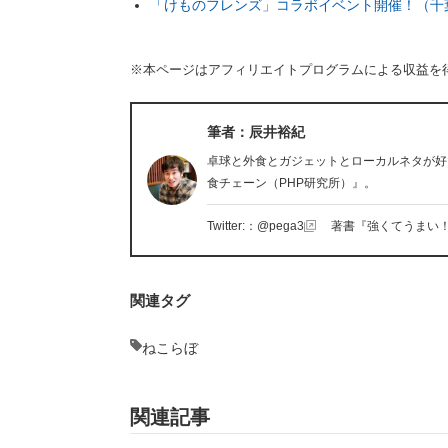
「けものフレンズ」コラボイベント開催！（千
※本ページはアフィリエイトプログラムによる収益を
筆者：辰井裕紀
卓球と外食とガジェットとローカルネタが好
食チェーン（PHP研究所）』。
Twitter:：@pega3
著書『強くてうまい！ロ
関連タグ
ねこらぼ
関連記事