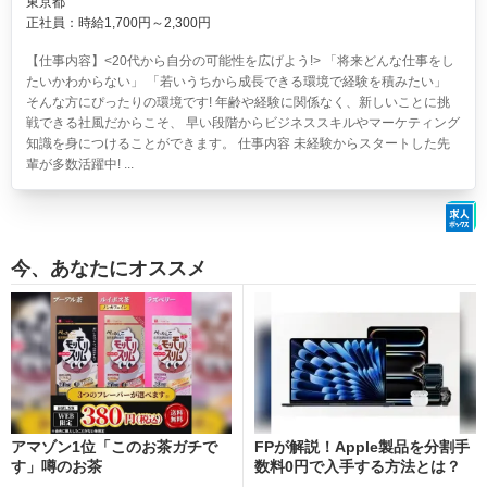
東京都
正社員：時給1,700円～2,300円
【仕事内容】<20代から自分の可能性を広げよう!> 「将来どんな仕事をし
たいかわからない」 「若いうちから成長できる環境で経験を積みたい」
そんな方にぴったりの環境です! 年齢や経験に関係なく、新しいことに挑
戦できる社風だからこそ、 早い段階からビジネススキルやマーケティング
知識を身につけることができます。 仕事内容 未経験からスタートした先
輩が多数活躍中! ...
今、あなたにオススメ
アマゾン1位「このお茶ガチで
FPが解説！Apple製品を分割手
す」噂のお茶
数料0円で入手する方法とは？