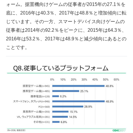
ォーム。据置機向けゲームの従事者が2015年の27.1％を
企業向けIT製品の総合サイト
底に、2016年は40.3％、2017年は48.8％と増加傾向に転
IT製品の技術・比較・事例
じています。その一方、スマートデバイス向けゲームの
従事者は2014年の92.2％をピークに、2015年は64.3％、
製造業のIT導入・活用を支援
2016年は53.2％、2017年は48.9％と減少傾向にあるとの
モノづくり技術者専門サイト
ことです。
エレクトロニクス専門サイト
電子設計の基本と応用
エネルギーの専門メディア
建設×テクノロジーの最前線
ちょっと気になるネットの話題