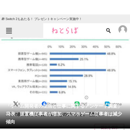
🎁 Switch 2もあたる！ プレゼントキャンペーン実施中！
ねとらぼメニュー
TOP
ニュース
エンタメ
クイズ
グルメ
地域
住まい
教育・育児
動物
リサーチ
2017/08/29 15:50（公開）
X
Share
LINE
hatena
会員記事
「ゲーム開発者の生活と仕事に関するアンケート調査」
発表 据置機従事者が増加、スマホゲーム従事者は減少
文系の開発者が急増しているとのデータも。【更新】
メディア
傾向
目次を表示
注目記事を集めた総合ページ