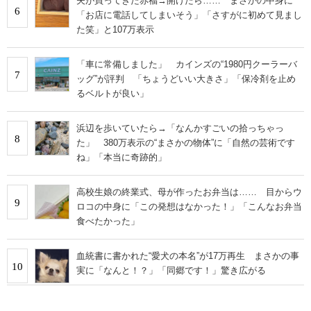
夫が買ってきた赤福→開けたら…… まさかの中身に
6
「お店に電話してしまいそう」「さすがに初めて見まし
た笑」と107万表示
「車に常備しました」 カインズの“1980円クーラーバ
7
ッグ”が評判 「ちょうどいい大きさ」「保冷剤を止め
るベルトが良い」
浜辺を歩いていたら→「なんかすごいの拾っちゃっ
8
た」 380万表示の“まさかの物体”に「自然の芸術です
ね」「本当に奇跡的」
高校生娘の終業式、母が作ったお弁当は…… 目からウ
9
ロコの中身に「この発想はなかった！」「こんなお弁当
食べたかった」
血統書に書かれた“愛犬の本名”が17万再生 まさかの事
10
実に「なんと！？」「同郷です！」驚き広がる