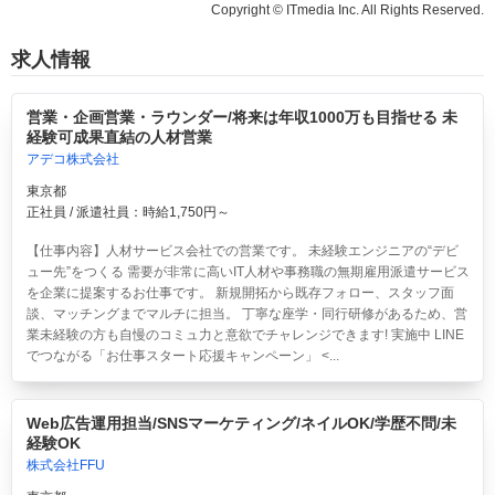
Copyright © ITmedia Inc. All Rights Reserved.
求人情報
営業・企画営業・ラウンダー/将来は年収1000万も目指せる 未
経験可成果直結の人材営業
アデコ株式会社
東京都
正社員 / 派遣社員：時給1,750円～
【仕事内容】人材サービス会社での営業です。 未経験エンジニアの“デビ
ュー先”をつくる 需要が非常に高いIT人材や事務職の無期雇用派遣サービス
を企業に提案するお仕事です。 新規開拓から既存フォロー、スタッフ面
談、マッチングまでマルチに担当。 丁寧な座学・同行研修があるため、営
業未経験の方も自慢のコミュ力と意欲でチャレンジできます! 実施中 LINE
でつながる「お仕事スタート応援キャンペーン」 <...
Web広告運用担当/SNSマーケティング/ネイルOK/学歴不問/未
経験OK
株式会社FFU