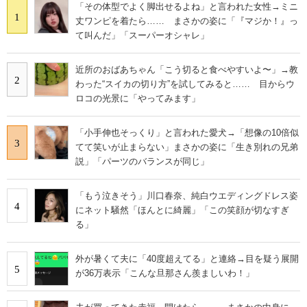
「その体型でよく脚出せるよね」と言われた女性→ミニ
1
丈ワンピを着たら…… まさかの姿に「『マジか！』っ
て叫んだ」「スーパーオシャレ」
近所のおばあちゃん「こう切ると食べやすいよ〜」→教
2
わった“スイカの切り方”を試してみると…… 目からウ
ロコの光景に「やってみます」
「小手伸也そっくり」と言われた愛犬→「想像の10倍似
3
てて笑いが止まらない」まさかの姿に「生き別れの兄弟
説」「パーツのバランスが同じ」
「もう泣きそう」川口春奈、純白ウエディングドレス姿
4
にネット騒然「ほんとに綺麗」「この笑顔が切なすぎ
る」
外が暑くて夫に「40度超えてる」と連絡→目を疑う展開
5
が36万表示「こんな旦那さん羨ましいわ！」