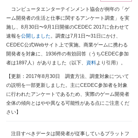
コンピュータエンターテインメント協会が例年の「ゲ
ITの今と未来を見通す
ーム開発者の生活と仕事に関するアンケート調査」を実
スマホと通信の最新トレンド
施し、8月30日〜9月1日開催のCEDEC 2017に合わせて
速報を
公開しました
。調査は7月1日〜31日にかけ、
進化するPCとデバイスの未来
CEDEC公式Webサイト上で実施。商業ゲームに携わる
好きが集まる 比べて選べる
開発者を対象に、1936件の有効回答（うちCEDEC参加
者は1897人）がありました（以下、
資料
より引用）。
ビジネスと働き方のヒント
【更新：2017年8月30日 調査方法、調査対象について
AI活用のいまが分かる
の説明を一部更新しました。主にCEDEC参加者を対象
企業ITのトレンドを詳説
に行われたアンケートであるため、実際のゲーム開発者
全体の傾向とはやや異なる可能性がある点にご注意くだ
経営リーダーのコミュニティ
さい】
マーケ×ITの今がよく分かる
ITエンジニア向け専門サイト
注目すべきデータは開発者が従事しているプラットフ