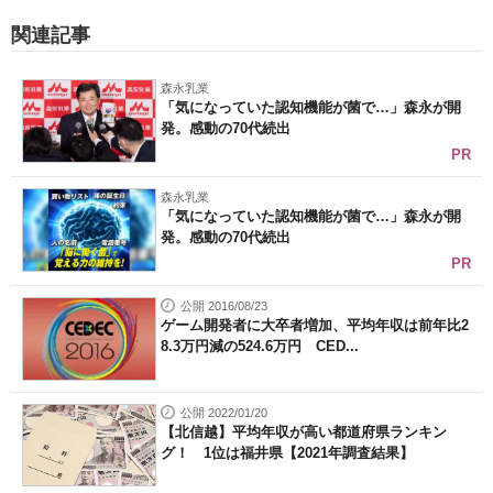
関連記事
森永乳業
「気になっていた認知機能が菌で…」森永が開
発。感動の70代続出
PR
森永乳業
「気になっていた認知機能が菌で…」森永が開
発。感動の70代続出
PR
公開 2016/08/23
ゲーム開発者に大卒者増加、平均年収は前年比2
8.3万円減の524.6万円 CED...
公開 2022/01/20
【北信越】平均年収が高い都道府県ランキン
グ！ 1位は福井県【2021年調査結果】