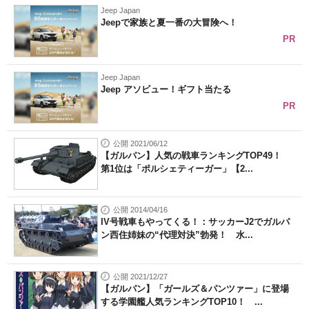
Jeep Japan
Jeepで家族と夏一番の大冒険へ！
PR
Jeep Japan
Jeep アソビュー！ギフト当たる
PR
公開 2021/06/12
【ガルパン】人気の戦車ランキングTOP49！
第1位は「ポルシェティーガー」【2...
公開 2014/04/16
IV号戦車もやってくる！：サッカーJ2でガルパ
ン西住姉妹の“代理対決”勃発！ 水...
公開 2021/12/27
【ガルパン】「ガールズ＆パンツァー」に登場
する学園艦人気ランキングTOP10！ ...