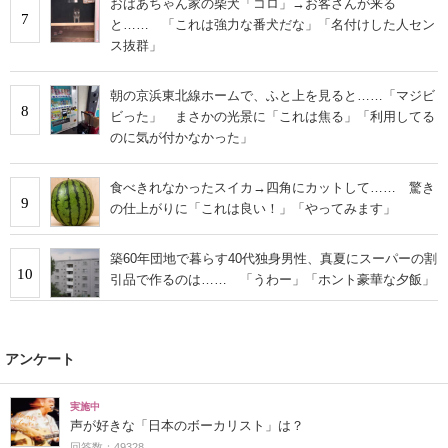
おばあちゃん家の柴犬「コロ」→お客さんが来る
7
と…… 「これは強力な番犬だな」「名付けした人セン
ス抜群」
朝の京浜東北線ホームで、ふと上を見ると……「マジビ
8
ビった」 まさかの光景に「これは焦る」「利用してる
のに気が付かなかった」
食べきれなかったスイカ→四角にカットして…… 驚き
9
の仕上がりに「これは良い！」「やってみます」
築60年団地で暮らす40代独身男性、真夏にスーパーの割
10
引品で作るのは…… 「うわー」「ホント豪華な夕飯」
アンケート
実施中
声が好きな「日本のボーカリスト」は？
回答数：49328