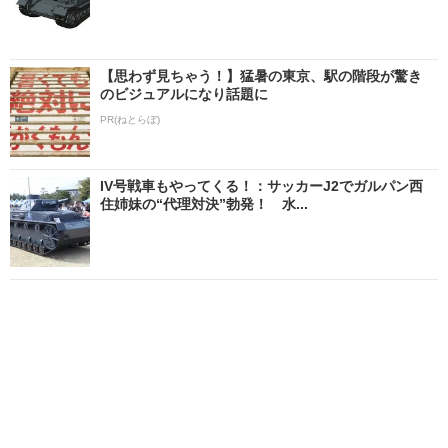
【思わず見ちゃう！】猛暑の東京、駅の階段が驚き
のビジュアルになり話題に
PR(ねとらぼ)
IV号戦車もやってくる！：サッカーJ2でガルパン西
住姉妹の“代理対決”勃発！ 水...