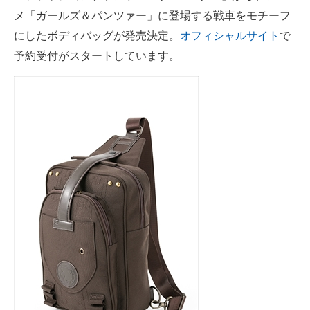
メ「ガールズ＆パンツァー」に登場する戦車をモチーフ
ITの今と未来を見通す
にしたボディバッグが発売決定。
オフィシャルサイト
で
予約受付がスタートしています。
スマホと通信の最新トレンド
進化するPCとデバイスの未来
好きが集まる 比べて選べる
ビジネスと働き方のヒント
AI活用のいまが分かる
企業ITのトレンドを詳説
経営リーダーのコミュニティ
マーケ×ITの今がよく分かる
ITエンジニア向け専門サイト