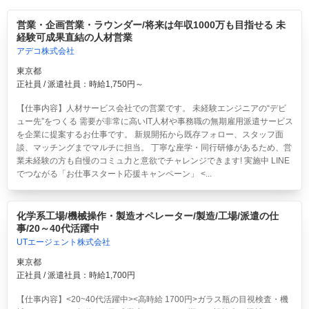
営業・企画営業・ラウンダー/将来は年収1000万も目指せる 未
経験可成果直結の人材営業
アデコ株式会社
東京都
正社員 / 派遣社員：時給1,750円～
【仕事内容】人材サービス会社での営業です。 未経験エンジニアの“デビ
ュー先”をつくる 需要が非常に高いIT人材や事務職の無期雇用派遣サービス
を企業に提案するお仕事です。 新規開拓から既存フォロー、スタッフ面
談、マッチングまでマルチに担当。 丁寧な座学・同行研修があるため、営
業未経験の方も自慢のコミュ力と意欲でチャレンジできます! 実施中 LINE
でつながる「お仕事スタート応援キャンペーン」 <...
化学系工場/機械操作・製造オペレーター/製造/工場/派遣の仕
事/20～40代活躍中
UTエージェント株式会社
東京都
正社員 / 派遣社員：時給1,700円
【仕事内容】<20~40代活躍中><高時給 1700円>ガラス瓶の目視検査・機