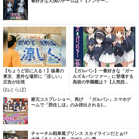
番好きな大洗のチームは？【アンケー...
【ちょうど目に入る！】猛暑の
【ガルパン】一番好きな「ガー
東京、意外な場所に「涼しい」
ルズ＆パンツァー」に登場する
広告が出現
高校の学園艦は？【人気投...
(ねとらぼ)
家元コスプレショー、再び 「ガルパン」スマホゲ
ームで「西住しほ」のみ排出される1...
チャーチル戦車風プリンス スカイラインだとぉ!?
大洗「あんこう祭」でガルパン痛...