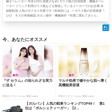
械オペレーター 年休120日 残業少なめ!
ガラス瓶の目視検査・機械オペレ
ーター ドリンク剤用ガラス瓶などを製造しているメーカーでのお仕事 未
経験歓迎 人気のモクモク作業です <具体的には…> ガラス瓶の目視検査 └
ひび、キズの有無確認 ボタン操作・機械操作 └作業に慣れてきたら...
今、あなたにオススメ
『ザ セラム』の知られざる実力
マルチ効果で健やかな肌へ導く
に迫る！
高機能美容液
PR(エリクシール on 美的.com)
PR(エリクシール on 美的.com)
【ガルパン】人気の戦車ランキングTOP49！ 第1
位は「ポルシェティーガー」【2...