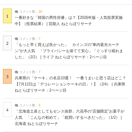
コメント数：
20
1
一番好きな「韓国の男性俳優」は？【2026年版・人気投票実施
中】（投票結果） | 芸能人 ねとらぼリサーチ
コメント数：
7
2
「もっと早く買えば良かった」 カインズの“車内遮光カーテ
ン”が大人気 「プライバシーも保てて安心」「ぐっすり眠れま
した」（2/2） | ライフ ねとらぼリサーチ：2ページ目
コメント数：
7
3
兵庫県の「ケーキ」の名店10選！ 一番うまいと思う店はどこ？
【7月12日は「デコレーションケーキの日」！】（2/4） | 兵庫県
ねとらぼリサーチ：2ページ目
コメント数：
5
4
「北海道土産としてもセンス抜群」六花亭の“店舗限定”お菓子が
人気 「こんなの初めて」「箱買いするべきだった」（1/2） |
北海道 ねとらぼリサーチ