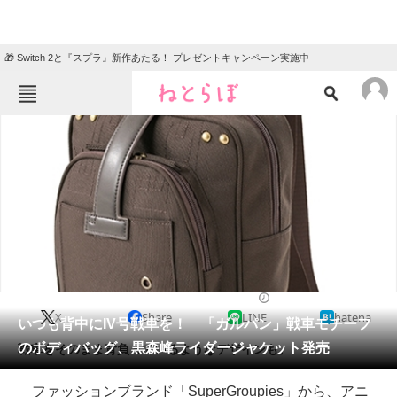
🎁 Switch 2と『スプラ』新作あたる！ プレゼントキャンペーン実施中
ねとらぼメニュー
TOP
ニュース
エンタメ
クイズ
グルメ
地域
住まい
教育・育児
動物
リサーチ
2017/08/29 20:37（公開）
X
Share
LINE
hatena
会員記事
いつも背中にIV号戦車を！ 「ガルパン」戦車モチーフ
のボディバッグ、黒森峰ライダージャケット発売
戦車をそのまま背負っているようなデザインも。
メディア
ファッションブランド「SuperGroupies」から、アニ
注目記事を集めた総合ページ