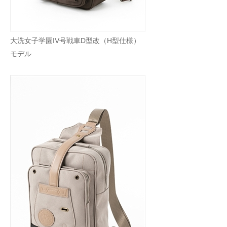
企業向けIT製品の総合サイト
IT製品の技術・比較・事例
大洗女子学園IV号戦車D型改（H型仕様）
モデル
製造業のIT導入・活用を支援
モノづくり技術者専門サイト
エレクトロニクス専門サイト
電子設計の基本と応用
エネルギーの専門メディア
建設×テクノロジーの最前線
ちょっと気になるネットの話題