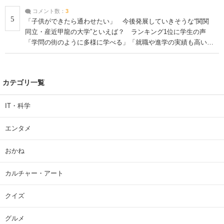
コメント数：
3
5
「子供ができたら通わせたい」 今後発展していきそうな“関関
同立・産近甲龍の大学”といえば？ ランキング1位に学生の声
「学問の街のように多様に学べる」「就職や進学の実績も高い」
| 大学 ねとらぼリサーチ
カテゴリ一覧
IT・科学
エンタメ
おかね
カルチャー・アート
クイズ
グルメ