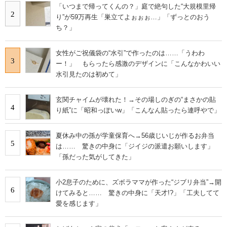
「いつまで帰ってくんの？」庭で絶句した“大規模里帰
2
り”が59万再生「巣立てよぉぉぉ…」「ずっとのおう
ち？」
女性がご祝儀袋の“水引”で作ったのは……「うわわ
3
ー！」 もらったら感激のデザインに「こんなかわいい
水引見たのは初めて」
玄関チャイムが壊れた！→その場しのぎの“まさかの貼
4
り紙”に「昭和っぽいw」「こんなん貼ったら連呼やで」
夏休み中の孫が学童保育へ→56歳じいじが作るお弁当
5
は…… 驚きの中身に「ジイジの派遣お願いします」
「孫だった気がしてきた」
小2息子のために、ズボラママが作った“ジブリ弁当”→開
6
けてみると…… 驚きの中身に「天才!?」「工夫してて
愛を感じます」