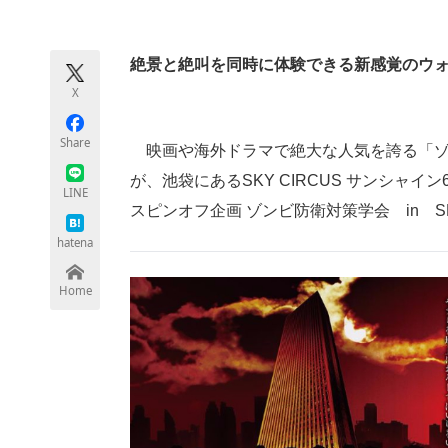
モノづくり技術者専門サイト
エレクトロ
絶景と絶叫を同時に体験できる新感覚のウ
X
ちょっと気になるネットの話題
Share
映画や海外ドラマで絶大な人気を誇る「ゾ
が、池袋にあるSKY CIRCUS サンシャイン
LINE
スピンオフ企画 ゾンビ防衛対策学会 in SK
hatena
Home