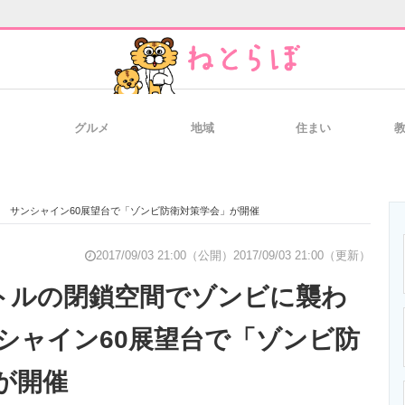
グルメ
地域
住まい
と未来を見通す
スマホと通信の最新トレンド
進化するPCとデ
！ サンシャイン60展望台で「ゾンビ防衛対策学会」が開催
のいまが分かる
企業ITのトレンドを詳説
経営リーダーの
2017/09/03 21:00（公開）
2017/09/03 21:00（更新）
ートルの閉鎖空間でゾンビに襲わ
シャイン60展望台で「ゾンビ防
T製品の総合サイト
IT製品の技術・比較・事例
製造業のIT導入
が開催