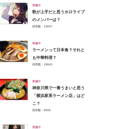
実施中
歌が上手だと思うホロライブ
のメンバーは？
回答数：23837
実施中
ラーメンって日本食？それと
も中華料理？
回答数：19643
実施中
神奈川県で一番うまいと思う
「横浜家系ラーメン店」はど
こ？
回答数：8506
実施中