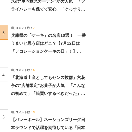
ズの“車内遮光カーテン”が大人気 「プ
ライバシーも保てて安心」「ぐっすり眠
れました」（2/2） | ライフ ねとらぼリ
サーチ：2ページ目
コメント数：
7
3
兵庫県の「ケーキ」の名店10選！ 一番
うまいと思う店はどこ？【7月12日は
「デコレーションケーキの日」！】
（2/4） | 兵庫県 ねとらぼリサーチ：2ペ
ージ目
コメント数：
5
4
「北海道土産としてもセンス抜群」六花
亭の“店舗限定”お菓子が人気 「こんな
の初めて」「箱買いするべきだった」
（1/2） | 北海道 ねとらぼリサーチ
コメント数：
3
5
【バレーボール】ネーションズリーグ日
本ラウンドで活躍を期待している「日本