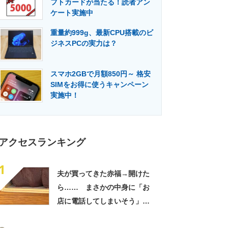
フトカードが当たる！読者アン
門メディア
建設×テクノロジーの最前線
ケート実施中
重量約999g、最新CPU搭載のビ
ジネスPCの実力は？
スマホ2GBで月額850円～ 格安
SIMをお得に使うキャンペーン
実施中！
アクセスランキング
1
夫が買ってきた赤福→開けた
ら…… まさかの中身に「お
店に電話してしまいそう」
「さすがに初めて見ました