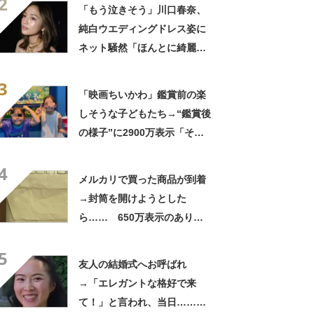
2
笑」と107万表示
「もう泣きそう」川口春奈、
純白ウエディングドレス姿に
ネット騒然「ほんとに綺麗」
「この笑顔が切なすぎる」
3
「映画ちいかわ」鑑賞前の楽
しそうな子どもたち→“鑑賞後
の様子”に2900万表示「そう
なるわなw」「分かるよ」
4
「いったい何が」
メルカリで買った商品が到着
→封筒を開けようとした
ら…… 650万表示のありえ
ない光景に「完全に想定外す
5
ぎて笑った」「何者？」
友人の結婚式へお呼ばれ
→「エレガントな格好で来
て！」と言われ、当日……ま