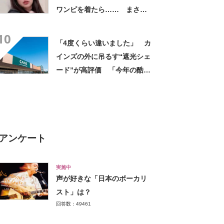
ワンピを着たら…… まさか
の姿に「『マジか！』って叫
10
んだ」「スーパーオシャレ」
「4度くらい違いました」 カ
インズの外に吊るす“遮光シェ
ード”が高評価 「今年の酷暑
にも活躍」「風通しもよくし
っかり遮光」の声
アンケート
実施中
声が好きな「日本のボーカリ
スト」は？
回答数：49461