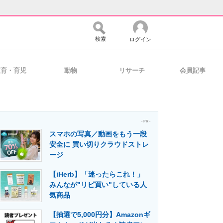
検索
ログイン
教育・育児
動物
リサーチ
会員記事
バイスの未来
好きが集まる 比べて選べる
- PR -
スマホの写真／動画をもう一段
コミュニティ
マーケ×ITの今がよく分かる
安全に 買い切りクラウドストレ
ージ
【iHerb】「迷ったらこれ！」
・活用を支援
みんなが"リピ買い"している人
気商品
【抽選で5,000円分】Amazonギ