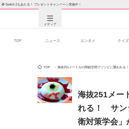
🎁 Switch 2もあたる！ プレゼントキャンペーン実施中！
メディア
TOP
ニュース
エンタメ
クイズ
注目記事を集めた総合ページ
ITの今
TOP
>
海抜251メートルの閉鎖空間でゾンビに襲われる
ビジネスと働き方のヒント
AI活用
海抜251メ
れる！ サン
ITエンジニア向け専門サイト
企業向けI
衛対策学会」