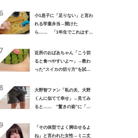
さかの参列姿に「いやすごお
6
おお！」「天才」【海外】
小1息子に「足りない」と言わ
れる学童弁当→開けた
ら…… 「1年生でこれはすご
い」まさかの中身に「大ご馳
7
走」「うちの高校生男子より
近所のおばあちゃん「こう切
多い」
ると食べやすいよ〜」→教わ
った“スイカの切り方”を試し
てみると…… 目からウロコ
8
の光景に「やってみます」
大野智ファン「私の夫、大野
くんに似てて幸せ」→見てみ
ると…… ‟驚きの姿”に「最
高すぎません？」「本物かと
9
思いました！」
「その体型でよく脚出せるよ
ね」と言われた女性→ミニ丈