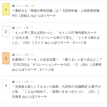
コメント数：
21
1
一番好きな「韓国の男性俳優」は？【2026年版・人気投票実施
中】 | 芸能人 ねとらぼリサーチ
コメント数：
7
2
「もっと早く買えば良かった」 カインズの“車内遮光カーテ
ン”が大人気 「プライバシーも保てて安心」「ぐっすり眠れま
した」（2/2） | ライフ ねとらぼリサーチ：2ページ目
コメント数：
7
3
兵庫県の「ケーキ」の名店10選！ 一番うまいと思う店はどこ？
【7月12日は「デコレーションケーキの日」！】（2/4） | 兵庫県
ねとらぼリサーチ：2ページ目
コメント数：
5
4
「北海道土産としてもセンス抜群」六花亭の“店舗限定”お菓子が
人気 「こんなの初めて」「箱買いするべきだった」（1/2） |
北海道 ねとらぼリサーチ