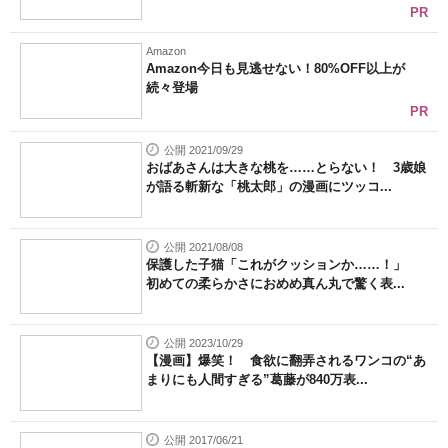
PR
Amazon
Amazon今日も見逃せない！80%OFF以上が
続々登場
PR
公開 2021/09/29
おばあさんは大きな桃を……とらない！ 3歳娘
が語る斬新な「桃太郎」の漫画にツッコ...
公開 2021/08/08
保護した子猫「これがクッションか……！」
初めての柔らかさにおめめ真ん丸で驚く表...
公開 2023/10/29
【漫画】爆笑！ 食欲に翻弄されるワンコの“あ
まりにも人間すぎる”葛藤が840万表...
公開 2017/06/21