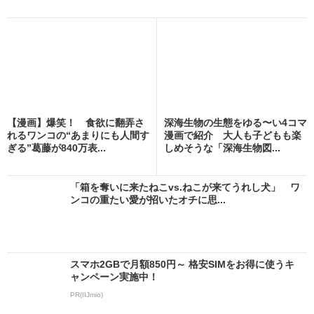
【漫画】爆笑！ 食欲に翻弄さ
深海生物の生態をゆる〜い4コマ
れるワンコの“あまりにも人間す
漫画で紹介 大人も子どもも楽
ぎる”葛藤が840万表...
しめそうな「深海生物図...
「箱を奪いに来たねこvs.ねこが来てうれし犬」 ワ
ンコの重たい愛が招いたオチに思...
スマホ2GBで月額850円～ 格安SIMをお得に使うキ
ャンペーン実施中！
PR(IIJmio)