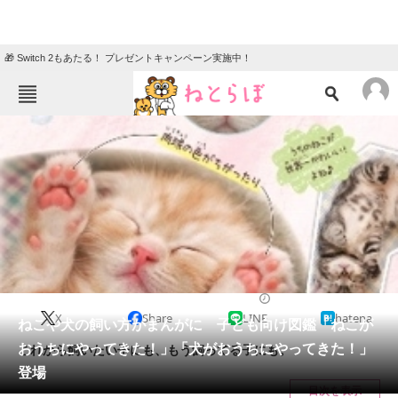
🎁 Switch 2もあたる！ プレゼントキャンペーン実施中！
ねとらぼメニュー
TOP
ニュース
エンタメ
クイズ
グルメ
地域
住まい
教育・育児
動物
リサーチ
2017/09/06 10:00（公開）
X
Share
LINE
hatena
会員記事
ねこや犬の飼い方がまんがに 子ども向け図鑑「ねこが
おうちにやってきた！」「犬がおうちにやってきた！」
これから飼いたい子にも、もう飼ってる子にも。
メディア
登場
目次を表示
注目記事を集めた総合ページ