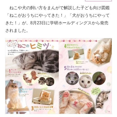
ねこや犬の飼い方をまんがで解説した子ども向け図鑑
ITの今と未来を見通す
「ねこがおうちにやってきた！」「犬がおうちにやって
スマホと通信の最新トレンド
きた！」が、8月23日に学研ホールディングスから発売
されました。
進化するPCとデバイスの未来
好きが集まる 比べて選べる
ビジネスと働き方のヒント
AI活用のいまが分かる
企業ITのトレンドを詳説
経営リーダーのコミュニティ
マーケ×ITの今がよく分かる
ITエンジニア向け専門サイト