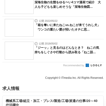
深海生物の生態をゆる〜い4コマ漫画で紹介 大
人も子どもも楽しめそうな「深海生物図...
公開 2022/05/22
「箱を奪いに来たねこvs.ねこが来てうれし犬」
ワンコの重たい愛が招いたオチに思...
公開 2018/05/02
「ジーッ」と見るのはどんなとき？ ねこの気
持ちをしぐさや行動から読み取る「ねこ語...
Recommended by
Copyright © ITmedia Inc. All Rights Reserved.
求人情報
機械系工場/組立・加工・プレス/製造/工場/派遣の仕事/20～40
代活躍中