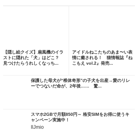
【隠し絵クイズ】扇風機のイラ
アイドルねこたちのあま〜い表
ストに隠れた「犬」はどこ？
情に癒される！ 猫情報誌『ね
見つけたらうれしくなっち...
こもえ vol.2』発売...
保護した母犬が“椎体奇形”の子犬を出産→愛のリレ
ーでつないだ命が、2年後…… 驚...
スマホ2GBで月額850円～ 格安SIMをお得に使うキ
ャンペーン実施中！
IIJmio