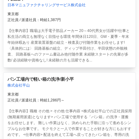
日本マニュファクチャリングサービス株式会社
東京都
正社員 / 派遣社員：時給1,387円
【仕事内容】職場は大手電子部品メーカー 20～40代男女が活躍中!仕事と
私生活の両立も無理なく目指せる環境 年間休日120日、GW・夏季・年末
年始休暇あり 産業装置基盤の組立・検査及び付随作業をお任せします!
〈具体的には〉 回路基板の組立、ディップ半田付け、半田状態の外観検
査、 回路基板へのファーム書込み他付随作業 未経験スタートの先輩が多
数/ 必須経験や資格なし! 未経験の方も活躍できる...
パン工場内で軽い箱の洗浄/新小平
株式会社平山
東京都
正社員 / 派遣社員：時給1,286円～
【仕事内容】職種 その他 > その他 仕事内容 <株式会社平山での正社員採用
(無期雇用派遣)となります> パン工場で使用する「パン箱」の洗浄・運搬
をお任せします。 難しい作業はなく、決められた手順に沿って進めるシン
プルなお仕事です。 モクモクと一人で作業することが好きな方にもおすす
めです。 <仕事内容> 配送を終えて工場へ戻ってきたパン箱を、専用の洗