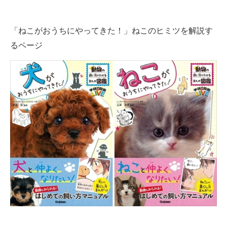
企業向けIT製品の総合サイト
「ねこがおうちにやってきた！」ねこのヒミツを解説す
IT製品の技術・比較・事例
るページ
製造業のIT導入・活用を支援
モノづくり技術者専門サイト
エレクトロニクス専門サイト
電子設計の基本と応用
エネルギーの専門メディア
建設×テクノロジーの最前線
ちょっと気になるネットの話題