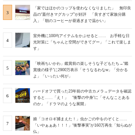
「家ではほかのコップを使わなくなりました」 無印良
3
品の“蓋付きマグカップ”が好評 「良すぎて家族分購
入」「朝のコーヒーが昼過ぎまで温かい」
室外機に100均アイテムをかぶせると…… お手軽な日
4
光対策に「ちゃんと空間ができてグー」「これで楽しま
す」
「映画ちいかわ」鑑賞前の楽しそうな子どもたち→“鑑
5
賞後の様子”に2900万表示「そうなるわなw」「分かる
よ」「いったい何が」
ハードオフで買った23年前の中古カメラ→データを確認
6
すると……「え！」 “衝撃の中身”に「そんなことある
のか」「ドラマのような展開」
娘「コオロギ捕まえた！」虫かごの中をのぞくと……
7
「いやぁぁあ！！！」“衝撃事実”が160万再生「知らぬが
仏」