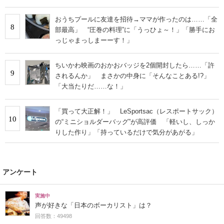
おうちプールに友達を招待→ママが作ったのは……「全
8
部最高」 “圧巻の料理”に「うっひょ～！」「勝手にお
っじゃまっしまーーす！」
ちいかわ映画のおかおバッジを2個開封したら……「許
9
されるんか」 まさかの中身に「そんなことある!?」
「大当たりだ……な！」
「買って大正解！」 LeSportsac（レスポートサック）
10
の“ミニショルダーバッグ”が高評価 「軽いし、しっか
りした作り」「持っているだけで気分があがる」
アンケート
実施中
声が好きな「日本のボーカリスト」は？
回答数：49498