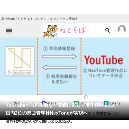
🎁 Switch 2もあたる！ プレゼントキャンペーン実施中！
ねとらぼメニュー
TOP
ニュース
エンタメ
クイズ
グルメ
地域
住まい
教育・育児
動物
リサーチ
2017/09/06 10:46（公開）
X
Share
LINE
hatena
会員記事
YouTubeから再生数など実績に応じて著作権料支払い
国内2位の楽曲管理社NexToneが実現へ
YouTubeと新契約を結んだことで、定額ではなく実績に応じた
メディア
著作権料支払いが可能になる見込み。
注目記事を集めた総合ページ