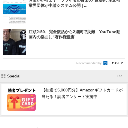
お金かかるよ？ ブライダル音楽の“適法化”求める
業界団体が申請システム公開 | ...
江頭2:50、完全復活から2週間で災難 YouTube動
画内の楽曲に“著作権侵害...
Recommended by
Special
- PR -
【抽選で5,000円分】Amazonギフトカードが
当たる！読者アンケート実施中