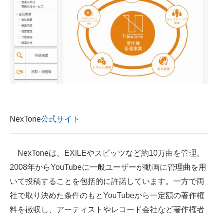
企業向けIT製品の総合サイト
IT製品の技術・比較・事例
製造業のIT導入・活用を支援
モノづくり技術者専門サイト
エレクトロニクス専門サイト
電子設計の基本と応用
NexTone
公式サイト
エネルギーの専門メディア
NexToneは、EXILEやスピッツなど約10万曲を管理。
建設×テクノロジーの最前線
2008年からYouTubeに一般ユーザーが動画に管理曲を用
ちょっと気になるネットの話題
いて投稿することを包括的に許諾しています。一方で両
社で取り決めた条件のもとYouTubeから一定額の著作権
料を徴収し、アーティストやレコード会社など著作権者