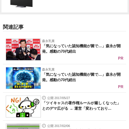
関連記事
森永乳業
「気になっていた認知機能が菌で…」森永が開
発。感動の70代続出
PR
森永乳業
「気になっていた認知機能が菌で…」森永が開
発。感動の70代続出
PR
公開 2017/05/27
「ツイキャスの著作権ルールが厳しくなった」
とのデマ広がる → 運営「変わっており...
公開 2017/02/06