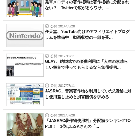
発車メロディの著作権料は著作権者に分配され
ない？ Twitterで広がるウワサ、...
公開 2014/05/28
任天堂、YouTube向けのアフィリエイトプログ
ラムを準備中 動画収益の一部を受...
公開 2017/12/11
GLAY、結婚式での楽曲利用に「人生の素晴ら
しい舞台で使ってもらえるなら無償提供...
公開 2017/07/11
JASRAC、音楽著作物を利用していた2店舗に対
し使用差し止めと損害賠償を求める...
公開 2021/07/28
「JASRAC著作物使用料」分配額ランキングTO
P10！ 1位はLiSAさんの「...