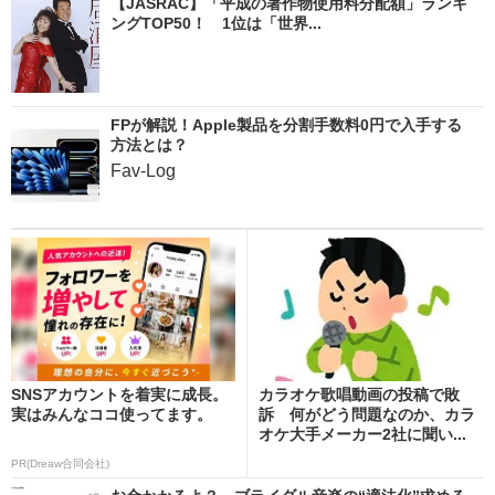
【JASRAC】「平成の著作物使用料分配額」ランキ
ングTOP50！ 1位は「世界...
FPが解説！Apple製品を分割手数料0円で入手する
方法とは？
Fav-Log
SNSアカウントを着実に成長。
カラオケ歌唱動画の投稿で敗
実はみんなココ使ってます。
訴 何がどう問題なのか、カラ
オケ大手メーカー2社に聞い...
PR(Dreaw合同会社)