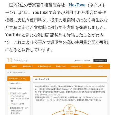
国内2位の音楽著作権管理会社・
NexTone
（ネクスト
ITの今と未来を見通す
ーン）は4日、YouTubeで音楽が利用された場合に著作
権者に支払う使用料を、従来の定額制ではなく再生数な
スマホと通信の最新トレンド
ど実績に応じた変動制に移行する方針を発表しました。
進化するPCとデバイスの未来
YouTubeと新たな利用許諾契約を締結したことが要因
で、これにより公平かつ透明性の高い使用量分配が可能
好きが集まる 比べて選べる
になると報告しています。
ビジネスと働き方のヒント
AI活用のいまが分かる
企業ITのトレンドを詳説
経営リーダーのコミュニティ
マーケ×ITの今がよく分かる
ITエンジニア向け専門サイト