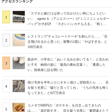
アクセスランキング
「スマホと鍵だけは持って出かけたい時にちょうどい
1
い」 agnes b.（アニエスべー）の“ミニミニショルダー
バッグ”が大好評 「小さいハンカチも入る」「軽くて
旅行でも活躍します
レストランで“チョコレートケーキ”を頼んだら……「目
2
玉飛び出るかと思った」衝撃の1皿に「やばすぎる」と
109万表示
散歩中、小学生に「ぬいぐるみが歩いてる！」と言われ
3
た子犬 納得の姿に「最高の褒め言葉！」「遭遇した
い」投稿者に話を聞いた
掛け毛布を半年ぶりにオキシ漬け→翌朝見たら…… 目
4
を疑う光景に「嘘だと言ってくれ」「うちの毛布も怖く
なってきた」と627万表示
コメダで680円の「ポテチキ」を注文→出てきたの
5
は……「逆詐欺すぎ」 目を疑う光景に「量間違えた？