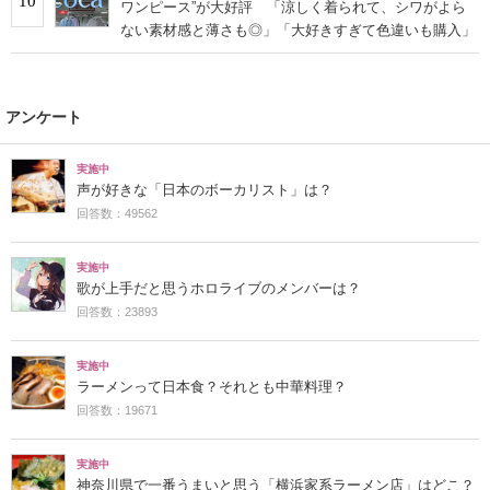
10
ワンピース”が大好評 「涼しく着られて、シワがよら
ない素材感と薄さも◎」「大好きすぎて色違いも購入」
アンケート
実施中
声が好きな「日本のボーカリスト」は？
回答数：49562
実施中
歌が上手だと思うホロライブのメンバーは？
回答数：23893
実施中
ラーメンって日本食？それとも中華料理？
回答数：19671
実施中
神奈川県で一番うまいと思う「横浜家系ラーメン店」はどこ？