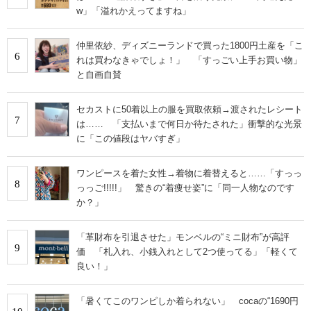
w」「溢れかえってますね」
仲里依紗、ディズニーランドで買った1800円土産を「こ
6
れは買わなきゃでしょ！」 「すっごい上手お買い物」
と自画自賛
セカストに50着以上の服を買取依頼→渡されたレシート
7
は…… 「支払いまで何日か待たされた」衝撃的な光景
に「この値段はヤバすぎ」
ワンピースを着た女性→着物に着替えると……「すっっ
8
っっご!!!!!」 驚きの“着痩せ姿”に「同一人物なのです
か？」
「革財布を引退させた」モンベルの“ミニ財布”が高評
9
価 「札入れ、小銭入れとして2つ使ってる」「軽くて
良い！」
「暑くてこのワンピしか着られない」 cocaの“1690円