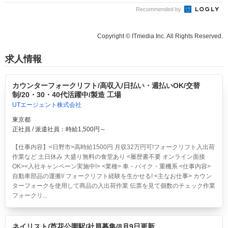
Recommended by
Copyright © ITmedia Inc. All Rights Reserved.
求人情報
カウンターフォークリフト/高収入/日払い・週払いOK/交替
制/20・30・40代活躍中/製造 工場
UTエージェント株式会社
東京都
正社員 / 派遣社員：時給1,500円～
【仕事内容】<日野市>高時給1500円 月収32万円可!フォークリフト入出荷
作業など 土日休み 大盛り無料の食堂あり <履歴書不要 オンライン面接
OK><入社キャンペーン実施中!> <業種> 車・バイク・重機系 <仕事内容>
自動車部品の運搬!/ フォークリフト経験を生かせる! <主なお仕事> カウン
ターフォークを使用して商品の入出荷作業 伝票を見て個数のチェック作業
フォークリ...
ネイリスト/芦花公園駅/社員募集/8月9日更新