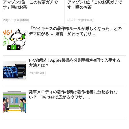
アマゾン1位「このお茶ガチで
アマゾン1位「このお茶ガチで
す」噂のお茶
す」噂のお茶
PR(ハーブ健康本舗)
PR(ハーブ健康本舗)
「ツイキャスの著作権ルールが厳しくなった」との
デマ広がる → 運営「変わっており...
FPが解説！Apple製品を分割手数料0円で入手する
方法とは？
PR(Fav-Log)
発車メロディの著作権料は著作権者に分配されな
い？ Twitterで広がるウワサ、...