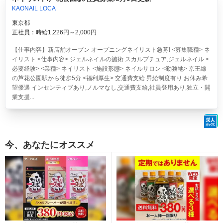
KAONAIL LOCA
東京都
正社員：時給1,226円～2,000円
【仕事内容】新店舗オープン オープニングネイリスト急募! <募集職種> ネ
イリスト <仕事内容> ジェルネイルの施術 スカルプチュア,ジェルネイル <
必要経験> <業種> ネイリスト <施設形態> ネイルサロン <勤務地> 京王線
の芦花公園駅から徒歩5分 <福利厚生> 交通費支給 昇給制度有り お休み希
望優遇 インセンティブあり,ノルマなし,交通費支給,社員登用あり,独立・開
業支援...
今、あなたにオススメ