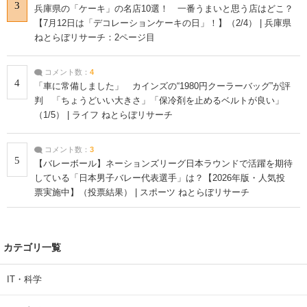
3
兵庫県の「ケーキ」の名店10選！ 一番うまいと思う店はどこ？
【7月12日は「デコレーションケーキの日」！】（2/4） | 兵庫県
ねとらぼリサーチ：2ページ目
コメント数：
4
4
「車に常備しました」 カインズの“1980円クーラーバッグ”が評
判 「ちょうどいい大きさ」「保冷剤を止めるベルトが良い」
（1/5） | ライフ ねとらぼリサーチ
コメント数：
3
5
【バレーボール】ネーションズリーグ日本ラウンドで活躍を期待
している「日本男子バレー代表選手」は？【2026年版・人気投
票実施中】（投票結果） | スポーツ ねとらぼリサーチ
カテゴリ一覧
IT・科学