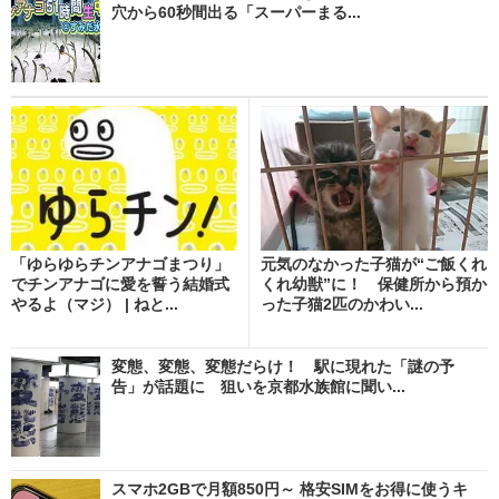
穴から60秒間出る「スーパーまる...
「ゆらゆらチンアナゴまつり」
元気のなかった子猫が“ご飯くれ
でチンアナゴに愛を誓う結婚式
くれ幼獣”に！ 保健所から預か
やるよ（マジ） | ねと...
った子猫2匹のかわい...
変態、変態、変態だらけ！ 駅に現れた「謎の予
告」が話題に 狙いを京都水族館に聞い...
スマホ2GBで月額850円～ 格安SIMをお得に使うキ