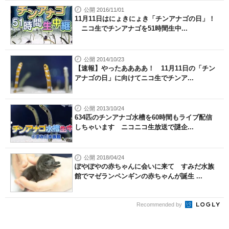
公開 2016/11/01
11月11日はにょきにょき「チンアナゴの日」！
ニコ生でチンアナゴを51時間生中...
公開 2014/10/23
【速報】やったああああ！ 11月11日の「チン
アナゴの日」に向けてニコ生でチンア...
公開 2013/10/24
634匹のチンアナゴ水槽を60時間もライブ配信
しちゃいます ニコニコ生放送で謎企...
公開 2018/04/24
ぽやぽやの赤ちゃんに会いに来て すみだ水族
館でマゼランペンギンの赤ちゃんが誕生 ...
Recommended by