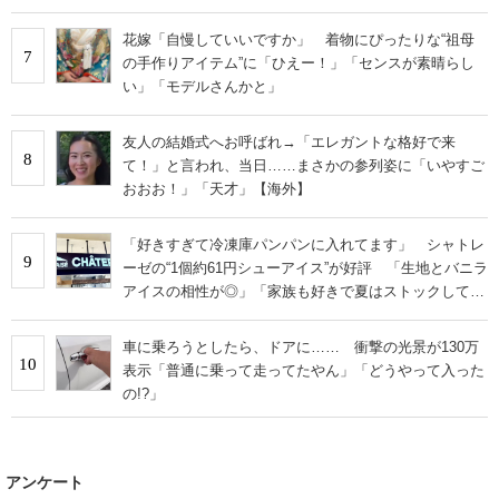
花嫁「自慢していいですか」 着物にぴったりな“祖母
7
の手作りアイテム”に「ひえー！」「センスが素晴らし
い」「モデルさんかと」
友人の結婚式へお呼ばれ→「エレガントな格好で来
8
て！」と言われ、当日……まさかの参列姿に「いやすご
おおお！」「天才」【海外】
「好きすぎて冷凍庫パンパンに入れてます」 シャトレ
9
ーゼの“1個約61円シューアイス”が好評 「生地とバニラ
アイスの相性が◎」「家族も好きで夏はストックして
る」
車に乗ろうとしたら、ドアに…… 衝撃の光景が130万
10
表示「普通に乗って走ってたやん」「どうやって入った
の!?」
アンケート