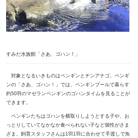
企業向けIT製品の総合サイト
IT製品の技術・比較・事例
製造業のIT導入・活用を支援
モノづくり技術者専門サイト
すみだ水族館「さあ、ゴハン！」
エレクトロニクス専門サイト
電子設計の基本と応用
対象となるいきものはペンギンとチンアナゴ。ペンギ
ンの「さあ、ゴハン！」では、ペンギンプールで暮らす
エネルギーの専門メディア
約50羽のマゼランペンギンのゴハンタイムを見ることが
建設×テクノロジーの最前線
できます。
ちょっと気になるネットの話題
ペンギンたちはゴハンを横取りしようとする子や、お
っとりしていてなかなか食べられない子など個性がさま
ざま。飼育スタッフさんは1羽1羽に合わせて手渡しで魚