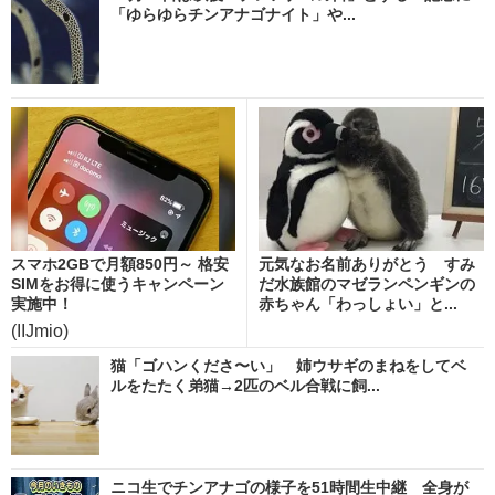
「ゆらゆらチンアナゴナイト」や...
スマホ2GBで月額850円～ 格安
元気なお名前ありがとう すみ
SIMをお得に使うキャンペーン
だ水族館のマゼランペンギンの
実施中！
赤ちゃん「わっしょい」と...
(IIJmio)
猫「ゴハンくださ〜い」 姉ウサギのまねをしてベ
ルをたたく弟猫→2匹のベル合戦に飼...
ニコ生でチンアナゴの様子を51時間生中継 全身が