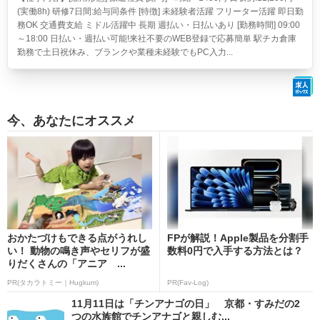
(実働8h) 研修7日間:給与同条件 [特徴] 未経験者活躍 フリーター活躍 即日勤
務OK 交通費支給 ミドル活躍中 長期 週払い・日払いあり [勤務時間] 09:00
～18:00 日払い・週払い可能!来社不要のWEB登録で応募簡単 駅チカ倉庫
勤務で土日祝休み、ブランクや業種未経験でもPC入力...
今、あなたにオススメ
おかたづけもできる点がうれし
FPが解説！Apple製品を分割手
い！ 動物の鳴き声やセリフが盛
数料0円で入手する方法とは？
りだくさんの「アニア ...
PR(タカラトミー｜Hugkum)
PR(Fav-Log)
11月11日は「チンアナゴの日」 京都・すみだの2
つの水族館でチンアナゴと親しむ...