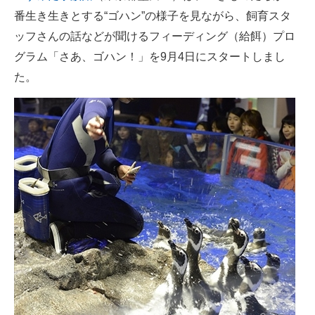
番生き生きとする“ゴハン”の様子を見ながら、飼育スタ
ITの今と未来を見通す
ッフさんの話などが聞けるフィーディング（給餌）プロ
グラム「さあ、ゴハン！」を9月4日にスタートしまし
スマホと通信の最新トレンド
た。
進化するPCとデバイスの未来
好きが集まる 比べて選べる
ビジネスと働き方のヒント
AI活用のいまが分かる
企業ITのトレンドを詳説
経営リーダーのコミュニティ
マーケ×ITの今がよく分かる
ITエンジニア向け専門サイト