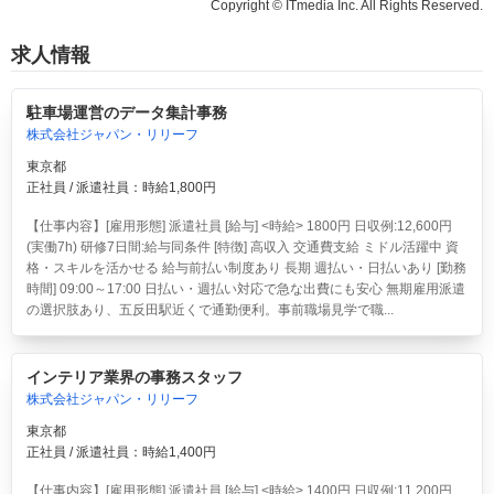
Copyright © ITmedia Inc. All Rights Reserved.
求人情報
駐車場運営のデータ集計事務
株式会社ジャパン・リリーフ
東京都
正社員 / 派遣社員：時給1,800円
【仕事内容】[雇用形態] 派遣社員 [給与] <時給> 1800円 日収例:12,600円
(実働7h) 研修7日間:給与同条件 [特徴] 高収入 交通費支給 ミドル活躍中 資
格・スキルを活かせる 給与前払い制度あり 長期 週払い・日払いあり [勤務
時間] 09:00～17:00 日払い・週払い対応で急な出費にも安心 無期雇用派遣
の選択肢あり、五反田駅近くで通勤便利。事前職場見学で職...
インテリア業界の事務スタッフ
株式会社ジャパン・リリーフ
東京都
正社員 / 派遣社員：時給1,400円
【仕事内容】[雇用形態] 派遣社員 [給与] <時給> 1400円 日収例:11,200円