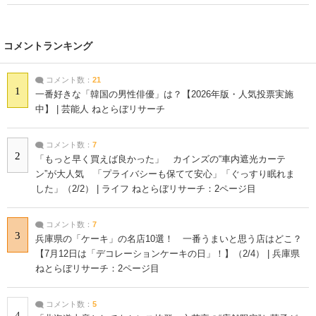
コメントランキング
コメント数：
21
1
一番好きな「韓国の男性俳優」は？【2026年版・人気投票実施
中】 | 芸能人 ねとらぼリサーチ
コメント数：
7
2
「もっと早く買えば良かった」 カインズの“車内遮光カーテ
ン”が大人気 「プライバシーも保てて安心」「ぐっすり眠れま
した」（2/2） | ライフ ねとらぼリサーチ：2ページ目
コメント数：
7
3
兵庫県の「ケーキ」の名店10選！ 一番うまいと思う店はどこ？
【7月12日は「デコレーションケーキの日」！】（2/4） | 兵庫県
ねとらぼリサーチ：2ページ目
コメント数：
5
4