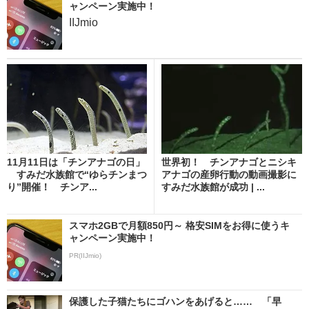
ャンペーン実施中！
IIJmio
11月11日は「チンアナゴの日」
世界初！ チンアナゴとニシキ
すみだ水族館で“ゆらチンまつ
アナゴの産卵行動の動画撮影に
り”開催！ チンア...
すみだ水族館が成功 | ...
スマホ2GBで月額850円～ 格安SIMをお得に使うキ
ャンペーン実施中！
PR(IIJmio)
保護した子猫たちにゴハンをあげると…… 「早