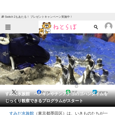
🎁 Switch 2もあたる！ プレゼントキャンペーン実施中！
ねとらぼメニュー
TOP
ニュース
エンタメ
クイズ
グルメ
地域
住まい
教育・育児
動物
リサーチ
2017/09/06 18:30（公開）
X
Share
LINE
hatena
会員記事
すみだ水族館 ペンギンやチンアナゴのゴハンタイムを
じっくり観察できるプログラムがスタート
ゴハン楽しみー。
メディア
すみだ水族館
（東京都墨田区）は、いきものたちが一
注目記事を集めた総合ページ