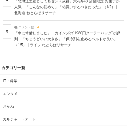
「北海道土産としてもセンス抜群」六花亭の“店舗限定”お菓子が
人気 「こんなの初めて」「箱買いするべきだった」（1/2） |
北海道 ねとらぼリサーチ
コメント数：
4
5
「車に常備しました」 カインズの“1980円クーラーバッグ”が評
判 「ちょうどいい大きさ」「保冷剤を止めるベルトが良い」
（1/5） | ライフ ねとらぼリサーチ
カテゴリ一覧
IT・科学
エンタメ
おかね
カルチャー・アート