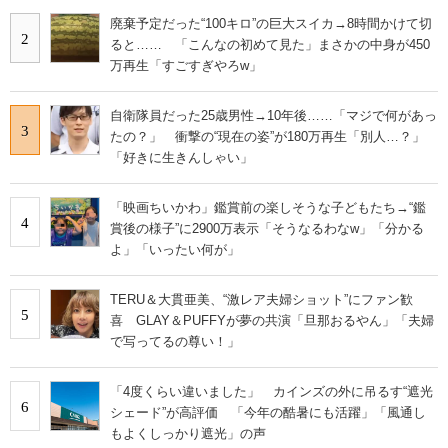
廃棄予定だった“100キロ”の巨大スイカ→8時間かけて切
2
ると…… 「こんなの初めて見た」まさかの中身が450
万再生「すごすぎやろw」
自衛隊員だった25歳男性→10年後……「マジで何があっ
3
たの？」 衝撃の“現在の姿”が180万再生「別人…？」
「好きに生きんしゃい」
「映画ちいかわ」鑑賞前の楽しそうな子どもたち→“鑑
4
賞後の様子”に2900万表示「そうなるわなw」「分かる
よ」「いったい何が」
TERU＆大貫亜美、“激レア夫婦ショット”にファン歓
5
喜 GLAY＆PUFFYが夢の共演「旦那おるやん」「夫婦
で写ってるの尊い！」
「4度くらい違いました」 カインズの外に吊るす“遮光
6
シェード”が高評価 「今年の酷暑にも活躍」「風通し
もよくしっかり遮光」の声