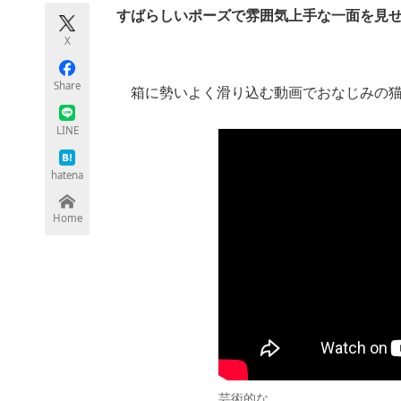
モノづくり技術者専門サイト
エレクトロ
すばらしいポーズで雰囲気上手な一面を見
X
Share
箱に勢いよく滑り込む動画でおなじみの猫“
ちょっと気になるネットの話題
LINE
hatena
Home
芸術的な