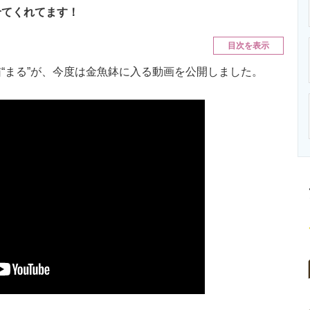
ニクス専門サイト
電子設計の基本と応用
エネルギーの専
せてくれてます！
目次を表示
まる”が、今度は金魚鉢に入る動画を公開しました。