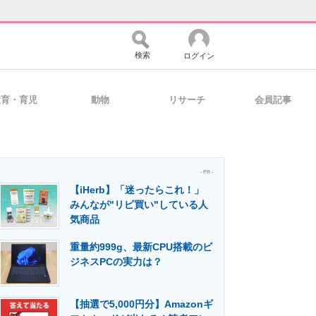
検索
ログイン
教育・育児
動物
リサーチ
会員記事
バイスの未来
好きが集まる 比べて選べる
- PR -
【iHerb】「迷ったらこれ！」
コミュニティ
マーケ×ITの今がよく分かる
みんなが"リピ買い"している人
気商品
重量約999g、最新CPU搭載のビ
・活用を支援
ジネスPCの実力は？
【抽選で5,000円分】Amazonギ