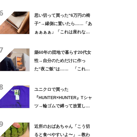
の姿に「『マジか！』って叫
6
んだ」「スーパーオシャレ」
思い切って買った“6万円の椅
子”→縁側に置いたら……「あ
ぁぁぁぁ」「これは座れな
い」「諦めてください」
7
築60年の団地で暮らす20代女
性→自分のためだけに作っ
た“夜ご飯”は…… 「これぞ
手料理」「こんな女性になり
8
たい！」
ユニクロで買った
『HUNTER×HUNTER』Tシャ
ツ→輪ゴムで縛って放置した
ら…… まさかの光景に「す
9
すすすすごすぎる!!!」「ハイ
近所のおばあちゃん「こう切
ター買ってきます」
ると食べやすいよ〜」→教わ