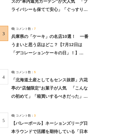
ズの“車内遮光カーテン”が大人気 「プ
ライバシーも保てて安心」「ぐっすり眠
れました」（2/2） | ライフ ねとらぼリ
サーチ：2ページ目
コメント数：
7
3
兵庫県の「ケーキ」の名店10選！ 一番
うまいと思う店はどこ？【7月12日は
「デコレーションケーキの日」！】
（2/4） | 兵庫県 ねとらぼリサーチ：2ペ
ージ目
コメント数：
5
4
「北海道土産としてもセンス抜群」六花
亭の“店舗限定”お菓子が人気 「こんな
の初めて」「箱買いするべきだった」
（1/2） | 北海道 ねとらぼリサーチ
コメント数：
3
5
【バレーボール】ネーションズリーグ日
本ラウンドで活躍を期待している「日本