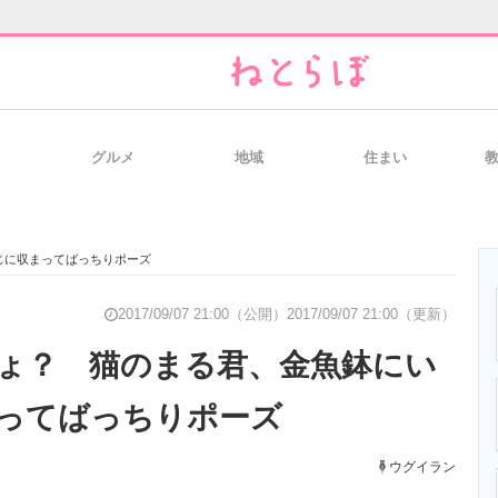
グルメ
地域
住まい
と未来を見通す
スマホと通信の最新トレンド
進化するPCとデ
じに収まってばっちりポーズ
のいまが分かる
企業ITのトレンドを詳説
経営リーダーの
2017/09/07 21:00（公開）
2017/09/07 21:00（更新）
ょ？ 猫のまる君、金魚鉢にい
ってばっちりポーズ
T製品の総合サイト
IT製品の技術・比較・事例
製造業のIT導入
ウグイラン