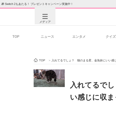
🎁 Switch 2もあたる！ プレゼントキャンペーン実施中！
メディア
TOP
ニュース
エンタメ
クイズ
注目記事を集めた総合ページ
ITの今
TOP
>
入れてるでしょ？ 猫のまる君、金魚鉢にいい感
ビジネスと働き方のヒント
AI活用
入れてるでし
い感じに収ま
ITエンジニア向け専門サイト
企業向けI