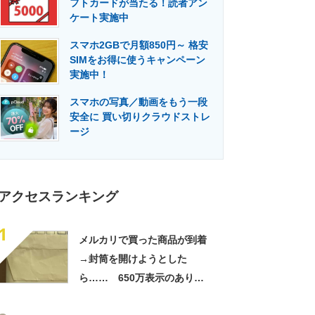
フトカードが当たる！読者アン
門メディア
建設×テクノロジーの最前線
ケート実施中
スマホ2GBで月額850円～ 格安
SIMをお得に使うキャンペーン
実施中！
スマホの写真／動画をもう一段
安全に 買い切りクラウドストレ
ージ
アクセスランキング
1
メルカリで買った商品が到着
→封筒を開けようとした
ら…… 650万表示のありえ
ない光景に「完全に想定外す