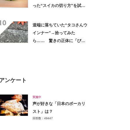
った“スイカの切り方”を試し
てみると…… 目からウロコ
10
の光景に「やってみます」
道端に落ちていた“タコさんウ
インナー”→拾ってみた
ら…… 驚きの正体に「びっ
くりした～」「焦げ目がリア
ル……」
アンケート
実施中
声が好きな「日本のボーカリ
スト」は？
回答数：49447