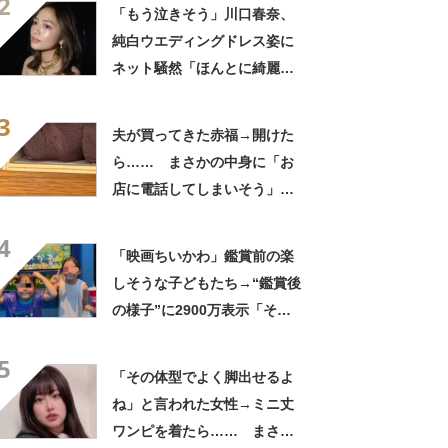
2
ぎて笑った」「何者？」
「もう泣きそう」川口春奈、
純白ウエディングドレス姿に
ネット騒然「ほんとに綺麗」
「この笑顔が切なすぎる」
3
夫が買ってきた赤福→開けた
ら…… まさかの中身に「お
店に電話してしまいそう」
「さすがに初めて見ました
4
笑」と107万表示
「映画ちいかわ」鑑賞前の楽
しそうな子どもたち→“鑑賞後
の様子”に2900万表示「そう
なるわなw」「分かるよ」
5
「いったい何が」
「その体型でよく脚出せるよ
ね」と言われた女性→ミニ丈
ワンピを着たら…… まさか