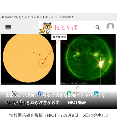
🎁 Switch 2もあたる！ プレゼントキャンペーン実施中！
ねとらぼメニュー
TOP
ニュース
エンタメ
クイズ
グルメ
地域
住まい
教育・育児
動物
リサーチ
2017/09/09 11:08（公開）
X
Share
LINE
hatena
会員記事
太陽フレア現象、「社会に大きな影響与える状況でな
い」が「引き続き注意が必要」 NICT発表
地磁気の乱れが観測されました。
メディア
情報通信研究機構（NICT）は9月9日、6日に発生した
注目記事を集めた総合ページ