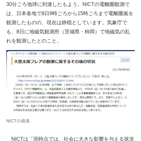
30分ごろ地球に到達したもよう。NICTの電離圏観測で
企業向けIT製品の総合サイト
は、日本各地で8日9時ごろから15時ごろまで電離圏嵐を
IT製品の技術・比較・事例
観測したものの、現在は静穏としています。気象庁で
も、8日に地磁気観測所（茨城県・柿岡）で地磁気の乱
製造業のIT導入・活用を支援
れを観測したとのこと。
モノづくり技術者専門サイト
エレクトロニクス専門サイト
電子設計の基本と応用
エネルギーの専門メディア
建設×テクノロジーの最前線
ちょっと気になるネットの話題
NICTの発表
NICTは「現時点では、社会に大きな影響を与える状況