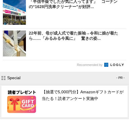
「半信半疑でしたが気に入ってます」 コーナン
の“1628円洗車クリーナー”が好評...
22年前、母が成人式で着た振袖→令和に娘が着た
ら……「みるみる今風に」 驚きの姿...
Recommended by
Special
- PR -
【抽選で5,000円分】Amazonギフトカードが
当たる！読者アンケート実施中