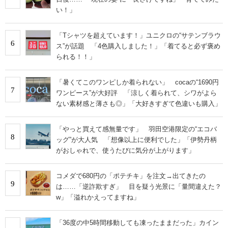
い！」
「Tシャツを超えています！」ユニクロの“サテンブラウ
6
ス”が話題 「4色購入しました！」「着てると必ず褒め
られる！！」
「暑くてこのワンピしか着られない」 cocaの“1690円
7
ワンピース”が大好評 「涼しく着られて、シワがよら
ない素材感と薄さも◎」「大好きすぎて色違いも購入」
「やっと買えて感無量です」 羽田空港限定の“エコバ
8
ッグ”が大人気 「想像以上に便利でした」「伊勢丹柄
がおしゃれで、使うたびに気分が上がります」
コメダで680円の「ポテチキ」を注文→出てきたの
9
は……「逆詐欺すぎ」 目を疑う光景に「量間違えた？
w」「溢れかえってますね」
「36度の中5時間移動しても凍ったままだった」カイン