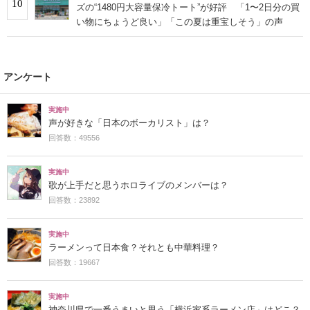
10
ズの“1480円大容量保冷トート”が好評 「1〜2日分の買
い物にちょうど良い」「この夏は重宝しそう」の声
アンケート
実施中
声が好きな「日本のボーカリスト」は？
回答数：49556
実施中
歌が上手だと思うホロライブのメンバーは？
回答数：23892
実施中
ラーメンって日本食？それとも中華料理？
回答数：19667
実施中