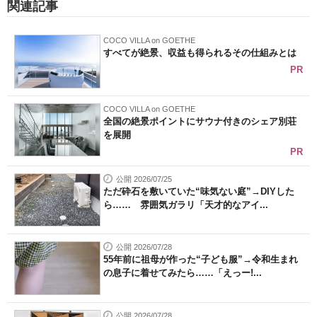
関連記事
COCO VILLA on GOETHE
すべてが絶景、収益も得られるその仕組みとは
PR
COCO VILLA on GOETHE
全国の絶景ポイントにサウナ付きのシェア別荘
を展開
PR
公開 2026/07/25
ただ砕石を敷いていた“味気ない庭”→DIYした
ら…… 雰囲気ガラリ「天才的なアイ...
公開 2026/07/28
55年前に祖母が作った“子ども服”→令和生まれ
の息子に着せてみたら……「えっー!...
公開 2026/07/28