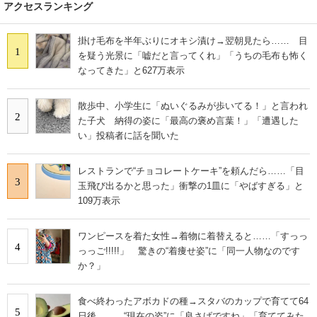
アクセスランキング
掛け毛布を半年ぶりにオキシ漬け→翌朝見たら…… 目
1
を疑う光景に「嘘だと言ってくれ」「うちの毛布も怖く
なってきた」と627万表示
散歩中、小学生に「ぬいぐるみが歩いてる！」と言われ
2
た子犬 納得の姿に「最高の褒め言葉！」「遭遇した
い」投稿者に話を聞いた
レストランで“チョコレートケーキ”を頼んだら……「目
3
玉飛び出るかと思った」衝撃の1皿に「やばすぎる」と
109万表示
ワンピースを着た女性→着物に着替えると……「すっっ
4
っっご!!!!!」 驚きの“着痩せ姿”に「同一人物なのです
か？」
食べ終わったアボカドの種→スタバのカップで育てて64
5
日後…… “現在の姿”に「良さげですね」「育ててみた