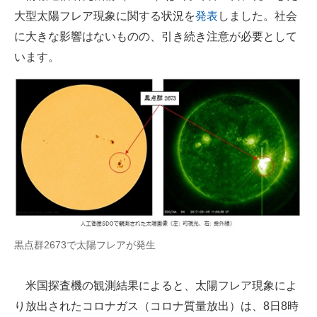
大型太陽フレア現象に関する状況を
発表
しました。社会
ITの今と未来を見通す
に大きな影響はないものの、引き続き注意が必要として
います。
スマホと通信の最新トレンド
進化するPCとデバイスの未来
好きが集まる 比べて選べる
ビジネスと働き方のヒント
AI活用のいまが分かる
企業ITのトレンドを詳説
経営リーダーのコミュニティ
黒点群2673で太陽フレアが発生
マーケ×ITの今がよく分かる
米国探査機の観測結果によると、太陽フレア現象によ
ITエンジニア向け専門サイト
り放出されたコロナガス（コロナ質量放出）は、8日8時