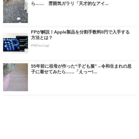
ら…… 雰囲気ガラリ「天才的なアイ...
FPが解説！Apple製品を分割手数料0円で入手する
方法とは？
PR(Fav-Log)
55年前に祖母が作った“子ども服”→令和生まれの息
子に着せてみたら……「えっー!...