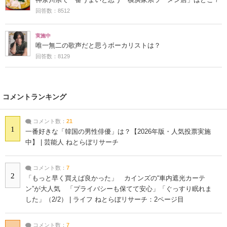
神奈川県で一番うまいと思う「横浜家系ラーメン店」はどこ？
回答数：8512
実施中
唯一無二の歌声だと思うボーカリストは？
回答数：8129
コメントランキング
コメント数：
21
1
一番好きな「韓国の男性俳優」は？【2026年版・人気投票実施
中】 | 芸能人 ねとらぼリサーチ
コメント数：
7
2
「もっと早く買えば良かった」 カインズの“車内遮光カーテ
ン”が大人気 「プライバシーも保てて安心」「ぐっすり眠れま
した」（2/2） | ライフ ねとらぼリサーチ：2ページ目
コメント数：
7