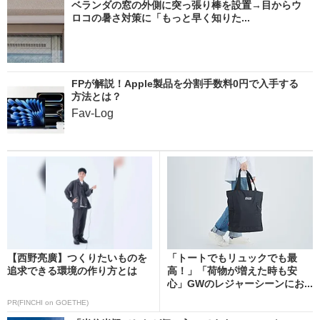
ベランダの窓の外側に突っ張り棒を設置→目からウ
ロコの暑さ対策に「もっと早く知りた...
FPが解説！Apple製品を分割手数料0円で入手する
方法とは？
Fav-Log
【西野亮廣】つくりたいものを
「トートでもリュックでも最
追求できる環境の作り方とは
高！」「荷物が増えた時も安
心」GWのレジャーシーンにお...
PR(FINCHI on GOETHE)