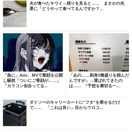
夫が食べたキウイ→残りを見ると…… まさかの光
景に「どうやって食べてるんですか？...
「急に」Ado、MVで素顔を公開
「あの……刺身3種盛りを頼んだ
し騒然「ついにご尊顔が……」
んですが」→運ばれてきたの
「カラコン似合ってる...
は…… “予想を裏切る一...
ダイソーのキャリーカートに“フタ”を乗せるだけ
で…… 「これは良い」目からウロコ...