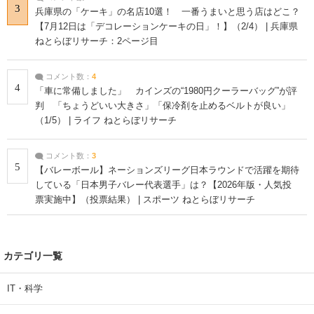
3
兵庫県の「ケーキ」の名店10選！ 一番うまいと思う店はどこ？
【7月12日は「デコレーションケーキの日」！】（2/4） | 兵庫県
ねとらぼリサーチ：2ページ目
コメント数：
4
4
「車に常備しました」 カインズの“1980円クーラーバッグ”が評
判 「ちょうどいい大きさ」「保冷剤を止めるベルトが良い」
（1/5） | ライフ ねとらぼリサーチ
コメント数：
3
5
【バレーボール】ネーションズリーグ日本ラウンドで活躍を期待
している「日本男子バレー代表選手」は？【2026年版・人気投
票実施中】（投票結果） | スポーツ ねとらぼリサーチ
カテゴリ一覧
IT・科学