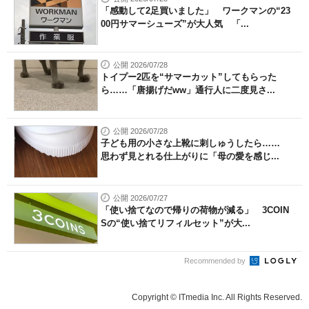
「感動して2足買いました」 ワークマンの“23
00円サマーシューズ”が大人気 「...
公開 2026/07/28
トイプー2匹を“サマーカット”してもらった
ら……「唐揚げだww」通行人に二度見さ...
公開 2026/07/28
子ども用の小さな上靴に刺しゅうしたら……
思わず見とれる仕上がりに「母の愛を感じ...
公開 2026/07/27
「使い捨てなので帰りの荷物が減る」 3COIN
Sの“使い捨てリフィルセット”が大...
Recommended by
Copyright © ITmedia Inc. All Rights Reserved.