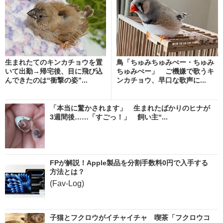
生まれたてのキンカチョウを置
鳥「ちゅみちゅみぺー・ちゅみ
いて出勤→帰宅後、目に飛び込
ちゅみぺー」 ご機嫌で歌うキ
んできたのは“衝撃の姿”...
ンカチョウ、早口な歌声に...
「本当に驚かされます」 生まれたばかりのヒナが
3週間後……「すごっ！」 飼い主“...
FPが解説！Apple製品を分割手数料0円で入手する
方法とは？
(Fav-Log)
子猫とフクロウがイチャイチャ 喫茶「フクロウコ