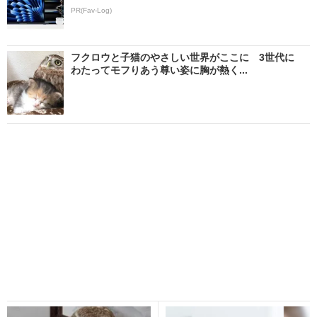
PR(Fav-Log)
フクロウと子猫のやさしい世界がここに 3世代に
わたってモフりあう尊い姿に胸が熱く...