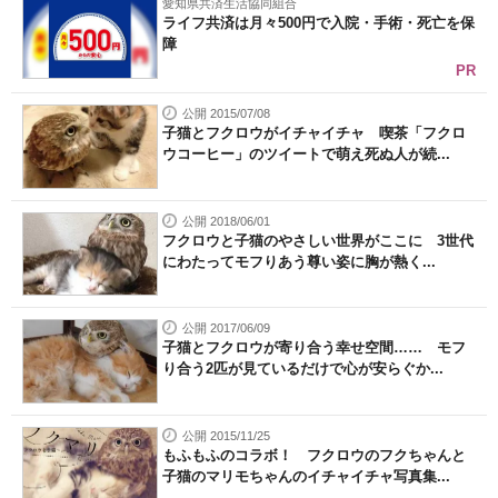
愛知県共済生活協同組合
ライフ共済は月々500円で入院・手術・死亡を保
障
PR
公開 2015/07/08
子猫とフクロウがイチャイチャ 喫茶「フクロ
ウコーヒー」のツイートで萌え死ぬ人が続...
公開 2018/06/01
フクロウと子猫のやさしい世界がここに 3世代
にわたってモフりあう尊い姿に胸が熱く...
公開 2017/06/09
子猫とフクロウが寄り合う幸せ空間…… モフ
り合う2匹が見ているだけで心が安らぐか...
公開 2015/11/25
もふもふのコラボ！ フクロウのフクちゃんと
子猫のマリモちゃんのイチャイチャ写真集...