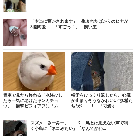
「本当に驚かされます」 生まれたばかりのヒナが
3週間後……「すごっ！」 飼い主“...
電車で見たら終わる「水浴びし
帽子をひっくり返したら、心臓
たら一気に老けたキンカチョ
が止まりそうなかわいい“妖精た
ウ」 衝撃ビフォアフに「ム...
ち”が……！ 「可愛す...
スズメ「みーみー」……？ 鳥とは思えない声で鳴
く小鳥に「ネコみたい」「なんてかわ...