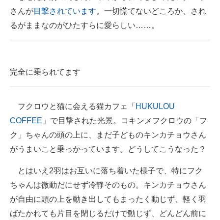
さんが
目撃されています
。一切慌てないどころか、され
ITの今と未来を見通す
るがままなのがひたすらに愛らしい……。
スマホと通信の最新トレンド
進化するPCとデバイスの未来
完全に乗られてます
好きが集まる 比べて選べる
ビジネスと働き方のヒント
フクロウと猫に会える猫カフェ「
HUKULOU
COFFEE
」で目撃された光景。コキンメフクロウの「フ
AI活用のいまが分かる
ク」ちゃんの頭の上に、まだ子どものキンカチョウさん
企業ITのトレンドを詳説
がうまいこと乗っかっています。どうしてこうなった？
経営リーダーのコミュニティ
とはいえ2羽はお互いに落ち着いた様子で、特にフク
ちゃんは微動だにせず冷静そのもの。キンカチョウさん
マーケ×ITの今がよく分かる
が自由に頭の上を動き出してもまったく動じず、軽く羽
ITエンジニア向け専門サイト
ばたかれても片目を閉じるだけで動じず、どんどん前に