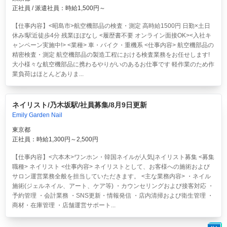
正社員 / 派遣社員：時給1,500円～
【仕事内容】<昭島市>航空機部品の検査・測定 高時給1500円 日勤×土日
休み!駅近徒歩4分 残業ほぼなし <履歴書不要 オンライン面接OK><入社キ
ャンペーン実施中!> <業種> 車・バイク・重機系 <仕事内容> 航空機部品の
精密検査・測定 航空機部品の製造工程における検査業務をお任せします!
大小様々な航空機部品に携わるやりがいのあるお仕事です 軽作業のため作
業負荷はほとんどありま...
ネイリスト/乃木坂駅/社員募集/8月9日更新
Emily Garden Nail
東京都
正社員：時給1,300円～2,500円
【仕事内容】<六本木>ワンホン・韓国ネイルが人気|ネイリスト募集 <募集
職種> ネイリスト <仕事内容> ネイリストとして、お客様への施術および
サロン運営業務全般を担当していただきます。 <主な業務内容> ・ネイル
施術(ジェルネイル、アート、ケア等) ・カウンセリングおよび接客対応 ・
予約管理 ・会計業務 ・SNS更新・情報発信 ・店内清掃および衛生管理 ・
商材・在庫管理 ・店舗運営サポート...