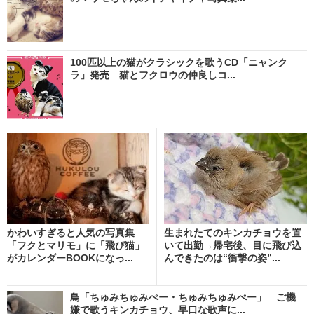
100匹以上の猫がクラシックを歌うCD「ニャンク
ラ」発売 猫とフクロウの仲良しコ...
かわいすぎると人気の写真集
生まれたてのキンカチョウを置
「フクとマリモ」に「飛び猫」
いて出勤→帰宅後、目に飛び込
がカレンダーBOOKになっ...
んできたのは“衝撃の姿”...
鳥「ちゅみちゅみぺー・ちゅみちゅみぺー」 ご機
嫌で歌うキンカチョウ、早口な歌声に...