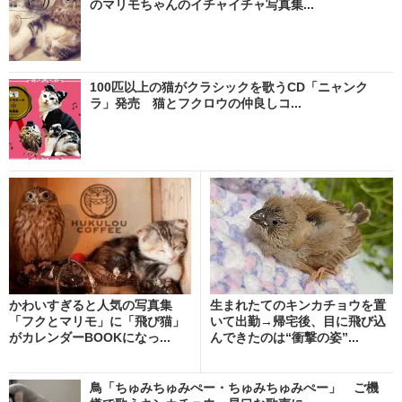
のマリモちゃんのイチャイチャ写真集...
100匹以上の猫がクラシックを歌うCD「ニャンク
ラ」発売 猫とフクロウの仲良しコ...
かわいすぎると人気の写真集
生まれたてのキンカチョウを置
「フクとマリモ」に「飛び猫」
いて出勤→帰宅後、目に飛び込
がカレンダーBOOKになっ...
んできたのは“衝撃の姿”...
鳥「ちゅみちゅみぺー・ちゅみちゅみぺー」 ご機