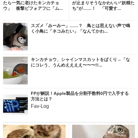
たら一気に老けたキンカチョ
が止まりそうなかわいい“妖精た
ウ」 衝撃ビフォアフに「ム...
ち”が……！ 「可愛す...
スズメ「みーみー」……？ 鳥とは思えない声で鳴
く小鳥に「ネコみたい」「なんてかわ...
キンカチョウ、シャインマスカットをぱくり→「な
にコレう、うんめええええ〜〜〜!!...
FPが解説！Apple製品を分割手数料0円で入手する
方法とは？
Fav-Log