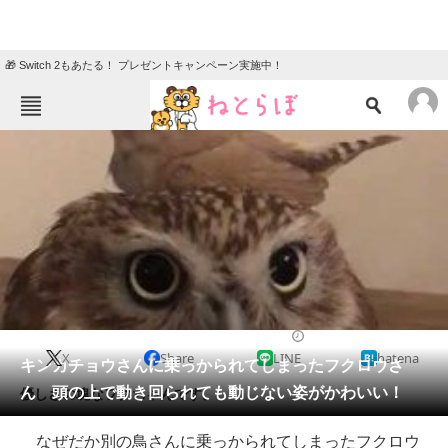
🎁 Switch 2もあたる！ プレゼントキャンペーン実施中！
ねとらぼメニュー
TOP
ニュース
エンタメ
クイズ
グルメ
地域
住まい
教育・育児
動物
リサーチ
2017/09/09 13:12（公開）
X
Share
LINE
hatena
会員記事
キンカチョウさんに乗っかられてしまったフクロウさ
ん 頭の上で動き回られても動じない姿がかわいい！
優しさの塊なフクちゃんです。
メディア
なぜだか別の鳥さんに乗っかられてしまったフクロウ
注目記事を集めた総合ページ