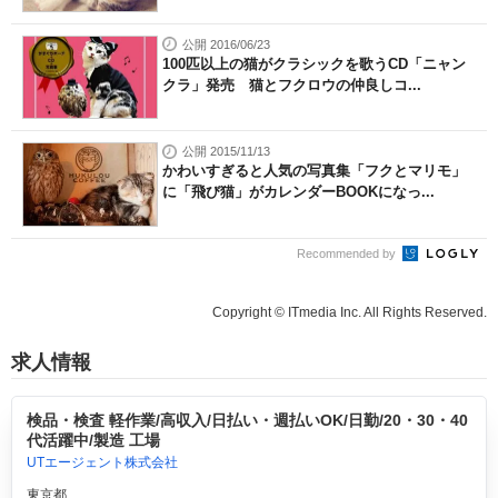
公開 2016/06/23
100匹以上の猫がクラシックを歌うCD「ニャン
クラ」発売 猫とフクロウの仲良しコ...
公開 2015/11/13
かわいすぎると人気の写真集「フクとマリモ」
に「飛び猫」がカレンダーBOOKになっ...
Recommended by
Copyright © ITmedia Inc. All Rights Reserved.
求人情報
検品・検査 軽作業/高収入/日払い・週払いOK/日勤/20・30・40
代活躍中/製造 工場
UTエージェント株式会社
東京都