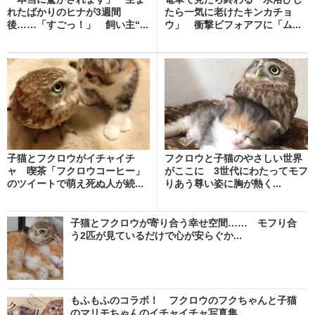
れたばかりのヒナが3週間
たら一気に老けたキンカチョ
後……「すごっ！」 飼い主“...
ウ」 衝撃ビフォアフに「ム...
子猫とフクロウがイチャイチ
フクロウと子猫のやさしい世界
ャ 喫茶「フクロウコーヒー」
がここに 3世代にわたってモフ
のツイートで萌え死ぬ人が続...
りあう尊い姿に胸が熱く...
子猫とフクロウが寄り合う幸せ空間…… モフり合
う2匹が見ているだけで心が安らぐか...
もふもふのコラボ！ フクロウのフクちゃんと子猫
のマリモちゃんのイチャイチャ写真集...