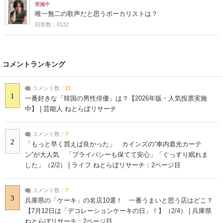
実施中
唯一無二の歌声だと思うボーカリストは？
回答数：8132
コメントランキング
コメント数：
21
1
一番好きな「韓国の男性俳優」は？【2026年版・人気投票実施
中】 | 芸能人 ねとらぼリサーチ
コメント数：
7
2
「もっと早く買えば良かった」 カインズの“車内遮光カーテ
ン”が大人気 「プライバシーも保てて安心」「ぐっすり眠れま
した」（2/2） | ライフ ねとらぼリサーチ：2ページ目
コメント数：
7
3
兵庫県の「ケーキ」の名店10選！ 一番うまいと思う店はどこ？
【7月12日は「デコレーションケーキの日」！】（2/4） | 兵庫県
ねとらぼリサーチ：2ページ目