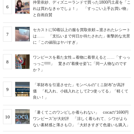
仲里依紗、ディズニーランドで買った1800円土産を「こ
6
れは買わなきゃでしょ！」 「すっごい上手お買い物」
と自画自賛
セカストに50着以上の服を買取依頼→渡されたレシート
7
は…… 「支払いまで何日か待たされた」衝撃的な光景
に「この値段はヤバすぎ」
ワンピースを着た女性→着物に着替えると……「すっっ
8
っっご!!!!!」 驚きの“着痩せ姿”に「同一人物なのです
か？」
「革財布を引退させた」モンベルの“ミニ財布”が高評
9
価 「札入れ、小銭入れとして2つ使ってる」「軽くて
良い！」
「暑くてこのワンピしか着られない」 cocaの“1690円
10
ワンピース”が大好評 「涼しく着られて、シワがよら
ない素材感と薄さも◎」「大好きすぎて色違いも購入」