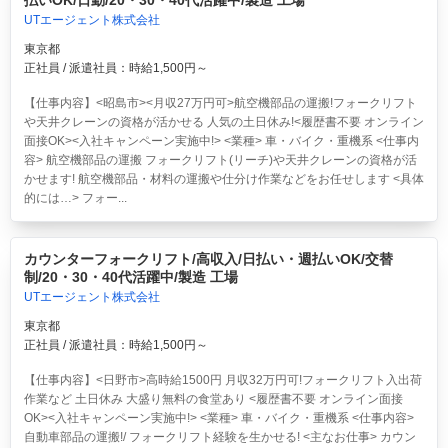
払いOK/日勤/20・30・40代活躍中/製造 工場
UTエージェント株式会社
東京都
正社員 / 派遣社員：時給1,500円～
【仕事内容】<昭島市><月収27万円可>航空機部品の運搬!フォークリフト
や天井クレーンの資格が活かせる 人気の土日休み!<履歴書不要 オンライン
面接OK><入社キャンペーン実施中!> <業種> 車・バイク・重機系 <仕事内
容> 航空機部品の運搬 フォークリフト(リーチ)や天井クレーンの資格が活
かせます! 航空機部品・材料の運搬や仕分け作業などをお任せします <具体
的には…> フォー...
カウンターフォークリフト/高収入/日払い・週払いOK/交替
制/20・30・40代活躍中/製造 工場
UTエージェント株式会社
東京都
正社員 / 派遣社員：時給1,500円～
【仕事内容】<日野市>高時給1500円 月収32万円可!フォークリフト入出荷
作業など 土日休み 大盛り無料の食堂あり <履歴書不要 オンライン面接
OK><入社キャンペーン実施中!> <業種> 車・バイク・重機系 <仕事内容>
自動車部品の運搬!/ フォークリフト経験を生かせる! <主なお仕事> カウン