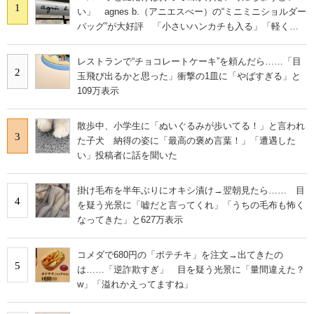
1
い」 agnes b.（アニエスべー）の“ミニミニショルダー
バッグ”が大好評 「小さいハンカチも入る」「軽くて
旅行でも活躍します
レストランで“チョコレートケーキ”を頼んだら……「目
2
玉飛び出るかと思った」衝撃の1皿に「やばすぎる」と
109万表示
散歩中、小学生に「ぬいぐるみが歩いてる！」と言われ
3
た子犬 納得の姿に「最高の褒め言葉！」「遭遇した
い」投稿者に話を聞いた
掛け毛布を半年ぶりにオキシ漬け→翌朝見たら…… 目
4
を疑う光景に「嘘だと言ってくれ」「うちの毛布も怖く
なってきた」と627万表示
コメダで680円の「ポテチキ」を注文→出てきたの
5
は……「逆詐欺すぎ」 目を疑う光景に「量間違えた？
w」「溢れかえってますね」