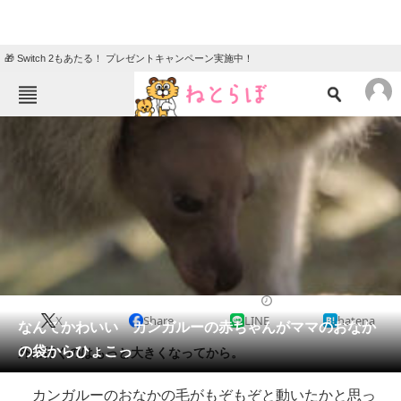
🎁 Switch 2もあたる！ プレゼントキャンペーン実施中！
ねとらぼメニュー
TOP
ニュース
エンタメ
クイズ
グルメ
地域
住まい
教育・育児
動物
リサーチ
2017/09/10 10:10（公開）
X
Share
LINE
hatena
会員記事
なんてかわいい カンガルーの赤ちゃんがママのおなか
の袋からひょこっ
外に行くのはもっと大きくなってから。
メディア
カンガルーのおなかの毛がもぞもぞと動いたかと思っ
注目記事を集めた総合ページ