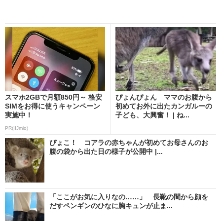
スマホ2GBで月額850円～ 格安
ぴょんぴょん ママのお腹から
SIMをお得に使うキャンペーン
初めてお外に出たカンガルーの
実施中！
子ども、大興奮！ | ね...
PR(IIJmio)
ぴょこ！ コアラの赤ちゃんが初めてお母さんのお
腹の袋から出た日の様子が公開中 |...
「ここがお気に入りなの……」 長靴の間から顔を
だすペンギンのひなに胸キュンが止ま...