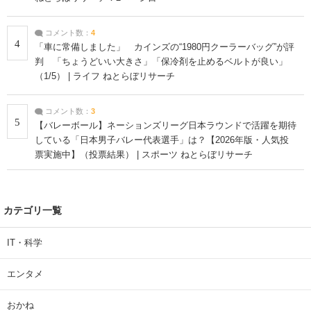
コメント数：
4
4
「車に常備しました」 カインズの“1980円クーラーバッグ”が評
判 「ちょうどいい大きさ」「保冷剤を止めるベルトが良い」
（1/5） | ライフ ねとらぼリサーチ
コメント数：
3
5
【バレーボール】ネーションズリーグ日本ラウンドで活躍を期待
している「日本男子バレー代表選手」は？【2026年版・人気投
票実施中】（投票結果） | スポーツ ねとらぼリサーチ
カテゴリ一覧
IT・科学
エンタメ
おかね