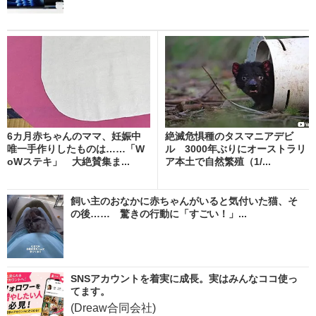
6カ月赤ちゃんのママ、妊娠中
絶滅危惧種のタスマニアデビ
唯一手作りしたものは……「W
ル 3000年ぶりにオーストラリ
oWステキ」 大絶賛集ま...
ア本土で自然繁殖（1/...
飼い主のおなかに赤ちゃんがいると気付いた猫、そ
の後…… 驚きの行動に「すごい！」...
SNSアカウントを着実に成長。実はみんなココ使っ
てます。
(Dreaw合同会社)