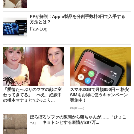
FPが解説！Apple製品を分割手数料0円で入手する
方法とは？
Fav-Log
「愛情たっぷりのママの顔に変
スマホ2GBで月額850円～ 格安
わってきてる」 ぺえ、妊娠中
SIMをお得に使うキャンペーン
の橋本マナミと“ぽっこり...
実施中！
PR(IIJmio)
ぼろぼろソファの隙間から猫ちゃんが……「ひょこ
っ」 キョトンとする表情が287万...