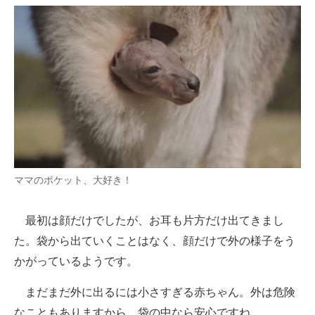
企業向けIT製品の総合サイト
IT製品の技術・比較・事例
製造業のIT導入・活用を支援
モノづくり技術者専門サイト
エレクトロニクス専門サイト
電子設計の基本と応用
ママのポケット、大好き！
エネルギーの専門メディア
最初は顔だけでしたが、お耳も片方だけ出てきまし
建設×テクノロジーの最前線
た。袋から出ていくことはなく、顔だけで外の様子をう
ちょっと気になるネットの話題
かがっているようです。
まだまだ外に出るには小さすぎる赤ちゃん。外は危険
なこともありますから、袋の中なら安心ですね。