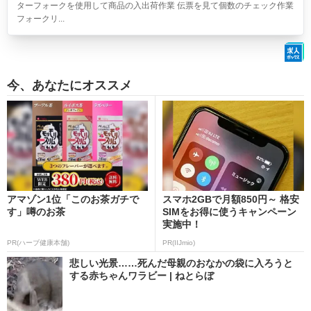
ターフォークを使用して商品の入出荷作業 伝票を見て個数のチェック作業
フォークリ...
今、あなたにオススメ
アマゾン1位「このお茶ガチで
スマホ2GBで月額850円～ 格安
す」噂のお茶
SIMをお得に使うキャンペーン
実施中！
PR(ハーブ健康本舗)
PR(IIJmio)
悲しい光景……死んだ母親のおなかの袋に入ろうと
する赤ちゃんワラビー | ねとらぼ