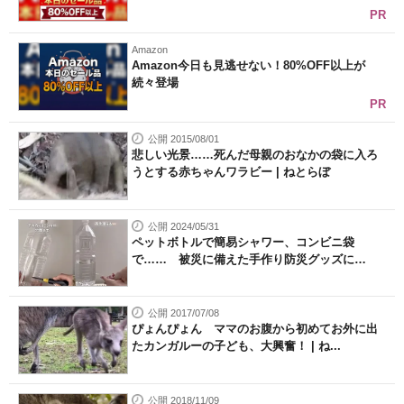
PR
Amazon
Amazon今日も見逃せない！80%OFF以上が
続々登場
PR
公開 2015/08/01
悲しい光景……死んだ母親のおなかの袋に入ろ
うとする赤ちゃんワラビー | ねとらぼ
公開 2024/05/31
ペットボトルで簡易シャワー、コンビニ袋
で…… 被災に備えた手作り防災グッズに
「備...
公開 2017/07/08
ぴょんぴょん ママのお腹から初めてお外に出
たカンガルーの子ども、大興奮！ | ね...
公開 2018/11/09