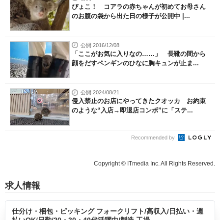
ぴょこ！ コアラの赤ちゃんが初めてお母さん
のお腹の袋から出た日の様子が公開中 |...
公開 2016/12/08
「ここがお気に入りなの……」 長靴の間から
顔をだすペンギンのひなに胸キュンが止ま...
公開 2024/08/21
侵入禁止のお店にやってきたクオッカ お約束
のような“入店→即退店コンボ”に「ステ...
Recommended by
Copyright © ITmedia Inc. All Rights Reserved.
求人情報
仕分け・梱包・ピッキング フォークリフト/高収入/日払い・週