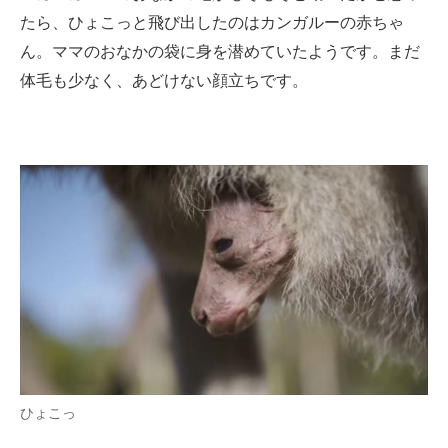
たら、ひょこっと飛び出したのはカンガルーの赤ちゃ
ITの今と未来を見通す
ん。ママのおなかの袋に身を潜めていたようです。まだ
体毛も少なく、あどけない顔立ちです。
スマホと通信の最新トレンド
進化するPCとデバイスの未来
好きが集まる 比べて選べる
ビジネスと働き方のヒント
AI活用のいまが分かる
企業ITのトレンドを詳説
経営リーダーのコミュニティ
マーケ×ITの今がよく分かる
ひょこっ
ITエンジニア向け専門サイト