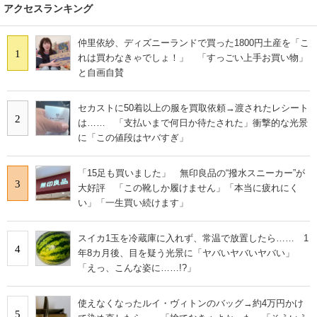
アクセスランキング
仲里依紗、ディズニーランドで買った1800円土産を「こ
1
れは買わなきゃでしょ！」 「すっごい上手お買い物」
と自画自賛
セカストに50着以上の服を買取依頼→渡されたレシート
2
は…… 「支払いまで何日か待たされた」衝撃的な光景
に「この値段はヤバすぎ」
「15足も買いました」 無印良品の“撥水スニーカー”が
3
大好評 「この靴しか履けません」「本当に疲れにく
い」「一生買い続けます」
スイカ1玉を冷蔵庫に入れず、常温で放置したら…… 1
4
年8カ月後、目を疑う光景に「ヤバいヤバいヤバい」
「えっ、こんな姿に……!?」
使えなくなったルイ・ヴィトンのバッグ→約4万円かけ
5