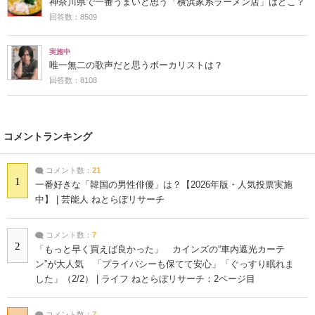
神奈川県で一番うまいと思う「横浜家系ラーメン店」はどこ？
回答数：8509
実施中
唯一無二の歌声だと思うボーカリストは？
回答数：8108
コメントランキング
コメント数：
21
1
一番好きな「韓国の男性俳優」は？【2026年版・人気投票実施
中】 | 芸能人 ねとらぼリサーチ
コメント数：
7
2
「もっと早く買えば良かった」 カインズの“車内遮光カーテ
ン”が大人気 「プライバシーも保てて安心」「ぐっすり眠れま
した」（2/2） | ライフ ねとらぼリサーチ：2ページ目
コメント数：
7