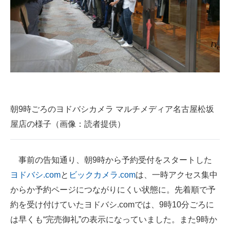
企業向けIT製品の総合サイト
IT製品の技術・比較・事例
製造業のIT導入・活用を支援
モノづくり技術者専門サイト
エレクトロニクス専門サイト
朝9時ごろのヨドバシカメラ マルチメディア名古屋松坂
電子設計の基本と応用
屋店の様子（画像：読者提供）
エネルギーの専門メディア
事前の告知通り、朝9時から予約受付をスタートした
建設×テクノロジーの最前線
ヨドバシ.com
と
ビックカメラ.com
は、一時アクセス集中
ちょっと気になるネットの話題
からか予約ページにつながりにくい状態に。先着順で予
約を受け付けていたヨドバシ.comでは、9時10分ごろに
は早くも“完売御礼”の表示になっていました。また9時か