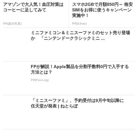
アマゾンで大人気！血圧対策は
スマホ2GBで月額850円～ 格安
コーヒーに足してみて
SIMをお得に使うキャンペーン
実施中！
PR(森永乳業)
PR(IIJmio)
ミニファミコン＆ミニスーファミのセット売り登場
か 「ニンテンドークラシックミニ ...
FPが解説！Apple製品を分割手数料0円で入手する
方法とは？
PR(Fav-Log)
「ミニスーファミ」、予約受付は9月中旬以降に
任天堂が発表 | ねとらぼ