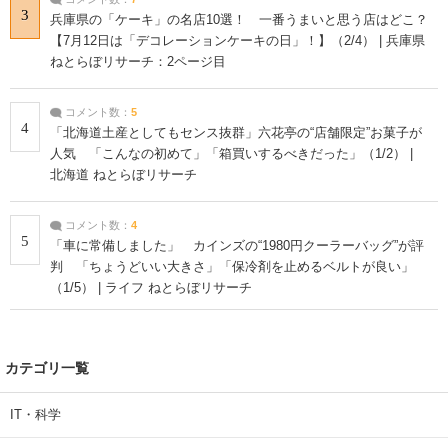
3
兵庫県の「ケーキ」の名店10選！ 一番うまいと思う店はどこ？
【7月12日は「デコレーションケーキの日」！】（2/4） | 兵庫県
ねとらぼリサーチ：2ページ目
コメント数：
5
4
「北海道土産としてもセンス抜群」六花亭の“店舗限定”お菓子が
人気 「こんなの初めて」「箱買いするべきだった」（1/2） |
北海道 ねとらぼリサーチ
コメント数：
4
5
「車に常備しました」 カインズの“1980円クーラーバッグ”が評
判 「ちょうどいい大きさ」「保冷剤を止めるベルトが良い」
（1/5） | ライフ ねとらぼリサーチ
カテゴリ一覧
IT・科学