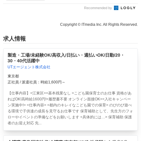
Recommended by
Copyright © ITmedia Inc. All Rights Reserved.
求人情報
製造・工場/未経験OK/高収入/日払い・週払いOK/日勤/20・
30・40代活躍中
UTエージェント株式会社
東京都
正社員 / 派遣社員：時給1,600円～
【仕事内容】<江東区><基本残業なし >こども園保育士のお仕事 資格があ
ればOK!高時給1600円!<履歴書不要 オンライン面接OK><入社キャンペー
ン実施中!> <仕事内容> <都内のキレイなこども園での保育> のびのび遊べ
る環境で子供達の成長を見守るお仕事です 保育補助として、先生方のフォ
ローやイベントの準備などをお願いします <具体的には…> 保育補助 保護
者のお迎え対応 先...