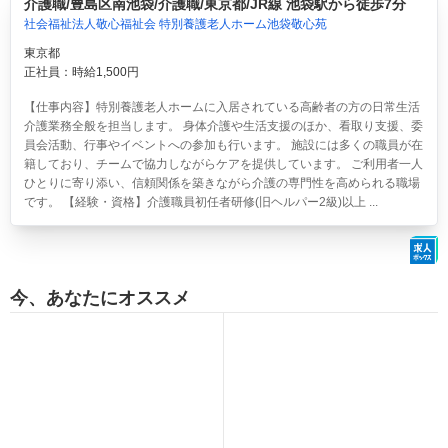
介護職/豊島区南池袋/介護職/東京都/JR線 池袋駅から徒歩7分
社会福祉法人敬心福祉会 特別養護老人ホーム池袋敬心苑
東京都
正社員：時給1,500円
【仕事内容】特別養護老人ホームに入居されている高齢者の方の日常生活
介護業務全般を担当します。 身体介護や生活支援のほか、看取り支援、委
員会活動、行事やイベントへの参加も行います。 施設には多くの職員が在
籍しており、チームで協力しながらケアを提供しています。 ご利用者一人
ひとりに寄り添い、信頼関係を築きながら介護の専門性を高められる職場
です。 【経験・資格】介護職員初任者研修(旧ヘルパー2級)以上 ...
今、あなたにオススメ