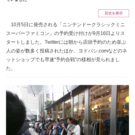
ITの今と未来を見通す
目次を表示
10月5日に発売される「ニンテンドークラシックミニ
スマホと通信の最新トレンド
スーパーファミコン」の予約受け付けが9月16日よりス
進化するPCとデバイスの未来
タートしました。Twitterには朝から店頭予約のため並ぶ
人の姿が数多く投稿されたほか、ヨドバシ.comなどのネ
好きが集まる 比べて選べる
ットショップでも早速“予約合戦”の様相が見られまし
ビジネスと働き方のヒント
た。
AI活用のいまが分かる
企業ITのトレンドを詳説
経営リーダーのコミュニティ
マーケ×ITの今がよく分かる
ITエンジニア向け専門サイト