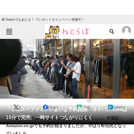
🎁 Switch 2もあたる！ プレゼントキャンペーン実施中！
ねとらぼメニュー
TOP
ニュース
エンタメ
クイズ
グルメ
地域
住まい
教育・育児
動物
リサーチ
2017/09/16 10:20（公開）
X
Share
LINE
hatena
会員記事
「ミニスーファミ」いよいよ予約開始 ヨドバシ.comは
10分で完売、一時サイトつながりにくく
今回はちゃんと欲しい人に行き渡りますように……。※追記：
メディア
Amazon.co.jpでも予約が始まりましたが、やはり即完売となっ
ていました
注目記事を集めた総合ページ