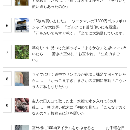
て染め直したら……「捨てなきゃよかった」「そういう
使い道もあったのか」
「5枚も買いました」 ワークマンの“1500円ゴルフポロ
6
シャツ”が大好評 「ゴルフにも普段使いにも最適」
「汗をかいてもすぐ乾く」「全てに大満足しています」
草刈り中に見つけた葉っぱ→「まさかな」と思いつつ抜
7
いたら…… 驚きの正体に「お宝やね」「生命力すご
い」
ライブに行く道中でサンダルが崩壊→裸足で困っていた
8
ら…… 「かっこ良すぎ」まさかの展開に感動「こうい
う人に私もなりたい」
友人の田んぼで取った土→水槽で水を入れて3カ月
9
後…… 興味深い結末に「初めて見た」「こんなデカく
なんの？」投稿者に話を聞いた
室外機に100均アイテムをかぶせると…… お手軽な日