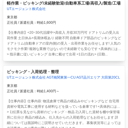
軽作業・ピッキング/未経験歓迎/自動車系工場/高収入/製造/工場
UTエージェント株式会社
東京都
正社員 / 派遣社員：時給1,600円
【仕事内容】<20~30代活躍中>高収入 月収30万円可 ドアトリムの受入出
荷作業 土日休み×長期休暇あり 経験不問
自動車ドア部品のピッキングなど
ドアトリム(自動車ドアの室内側)の受入・出荷作業をお任せします! 人気の
モクモク作業! 複雑な業務ではないので未経験でも安心です <具体的には…
> 指示書に従いピッキング 台車に載せて出荷 <1日の流れ> (日勤...
ピッキング・入荷処理・整理
UTエージェント株式会社 AGT南関東第一CU AGT品川エリア 大田第20CL
東京都
正社員 / 派遣社員：時給1,400円～
【仕事内容】仕事内容: 物流倉庫で商品の積込みやピッキングなど 住宅用
資材や電気工事に使用する材料などを扱っている倉庫です! <具体的には…
> 1)伝票を見ながら資材のピッキング・検品 2)入荷した資材を棚や保管場
所に仕分け 商品の積込み、仕入先からの入荷処理などもお任せします 詳
細については面談時にご説明させていただきます。 募集状況等によっては