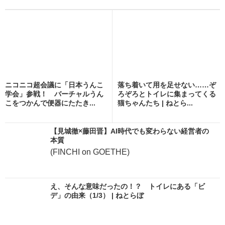
ニコニコ超会議に「日本うんこ
落ち着いて用を足せない……ぞ
学会」参戦！ バーチャルうん
ろぞろとトイレに集まってくる
こをつかんで便器にたたき...
猫ちゃんたち | ねとら...
【見城徹×藤田晋】AI時代でも変わらない経営者の
本質
(FINCHI on GOETHE)
え、そんな意味だったの！？ トイレにある「ビ
デ」の由来（1/3） | ねとらぼ