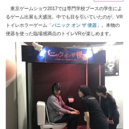
東京ゲームショウ2017では専門学校ブースの学生によ
ITの今と未来を見通す
るゲーム出展も大盛況。中でも目を引いていたのが、VR
スマホと通信の最新トレンド
トイレホラーゲーム
「パニック オン ザ 便器」
。本物の
便器を使った臨場感満点のトイレVRが楽しめます。
進化するPCとデバイスの未来
好きが集まる 比べて選べる
ビジネスと働き方のヒント
AI活用のいまが分かる
企業ITのトレンドを詳説
経営リーダーのコミュニティ
マーケ×ITの今がよく分かる
ITエンジニア向け専門サイト