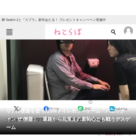
🎁 Switch 2と『スプラ』新作あたる！ プレゼントキャンペーン実施中
ねとらぼメニュー
TOP
ニュース
エンタメ
クイズ
グルメ
地域
住まい
教育・育児
動物
リサーチ
2017/09/22 11:30（公開）
X
Share
LINE
hatena
会員記事
リアル便器を使ったVRトイレホラーゲーム「パニック
オン ザ 便器」 通路から丸見えの羞恥心とも戦うデスゲ
東京ゲームショウで見つけたアイデア勝負なゲーム。
メディア
ーム
目次を表示
注目記事を集めた総合ページ