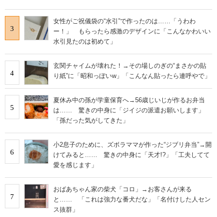
女性がご祝儀袋の“水引”で作ったのは……「うわわ
3
ー！」 もらったら感激のデザインに「こんなかわいい
水引見たのは初めて」
玄関チャイムが壊れた！→その場しのぎの“まさかの貼
4
り紙”に「昭和っぽいw」「こんなん貼ったら連呼やで」
夏休み中の孫が学童保育へ→56歳じいじが作るお弁当
5
は…… 驚きの中身に「ジイジの派遣お願いします」
「孫だった気がしてきた」
小2息子のために、ズボラママが作った“ジブリ弁当”→開
6
けてみると…… 驚きの中身に「天才!?」「工夫してて
愛を感じます」
おばあちゃん家の柴犬「コロ」→お客さんが来る
7
と…… 「これは強力な番犬だな」「名付けした人セン
ス抜群」