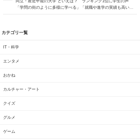
同立・産近甲龍の大学”といえば？ ランキング1位に学生の声
「学問の街のように多様に学べる」「就職や進学の実績も高い」
| 大学 ねとらぼリサーチ
カテゴリ一覧
IT・科学
エンタメ
おかね
カルチャー・アート
クイズ
グルメ
ゲーム