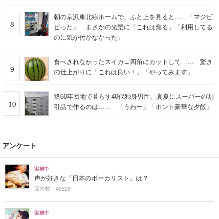
朝の京浜東北線ホームで、ふと上を見ると……「マジビ
8
ビった」 まさかの光景に「これは焦る」「利用してる
のに気が付かなかった」
食べきれなかったスイカ→四角にカットして…… 驚き
9
の仕上がりに「これは良い！」「やってみます」
築60年団地で暮らす40代独身男性、真夏にスーパーの割
10
引品で作るのは…… 「うわー」「ホント豪華な夕飯」
アンケート
実施中
声が好きな「日本のボーカリスト」は？
回答数：49328
実施中