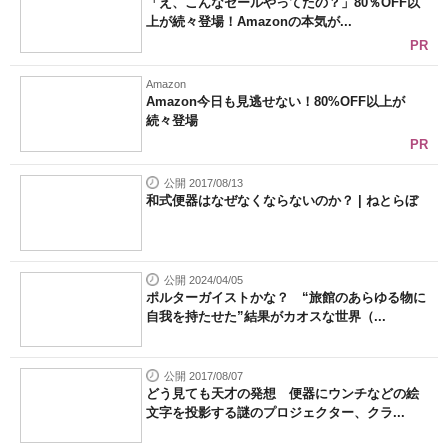
「え、こんなセールやってたの？」80％OFF以
上が続々登場！Amazonの本気が...
PR
Amazon
Amazon今日も見逃せない！80%OFF以上が
続々登場
PR
公開 2017/08/13
和式便器はなぜなくならないのか？ | ねとらぼ
公開 2024/04/05
ポルターガイストかな？ “旅館のあらゆる物に
自我を持たせた”結果がカオスな世界（...
公開 2017/08/07
どう見ても天才の発想 便器にウンチなどの絵
文字を投影する謎のプロジェクター、クラ...