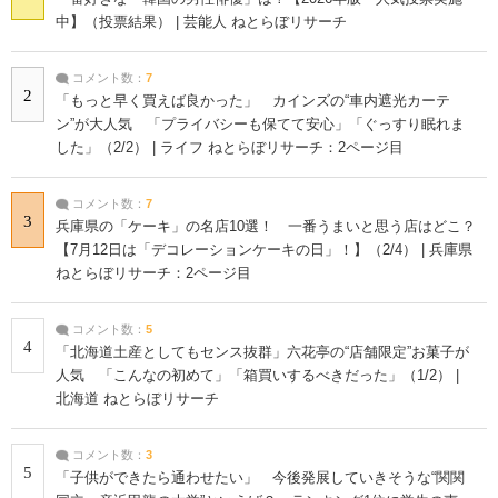
中】（投票結果） | 芸能人 ねとらぼリサーチ
コメント数：
7
2
「もっと早く買えば良かった」 カインズの“車内遮光カーテ
ン”が大人気 「プライバシーも保てて安心」「ぐっすり眠れま
した」（2/2） | ライフ ねとらぼリサーチ：2ページ目
コメント数：
7
3
兵庫県の「ケーキ」の名店10選！ 一番うまいと思う店はどこ？
【7月12日は「デコレーションケーキの日」！】（2/4） | 兵庫県
ねとらぼリサーチ：2ページ目
コメント数：
5
4
「北海道土産としてもセンス抜群」六花亭の“店舗限定”お菓子が
人気 「こんなの初めて」「箱買いするべきだった」（1/2） |
北海道 ねとらぼリサーチ
コメント数：
3
5
「子供ができたら通わせたい」 今後発展していきそうな“関関