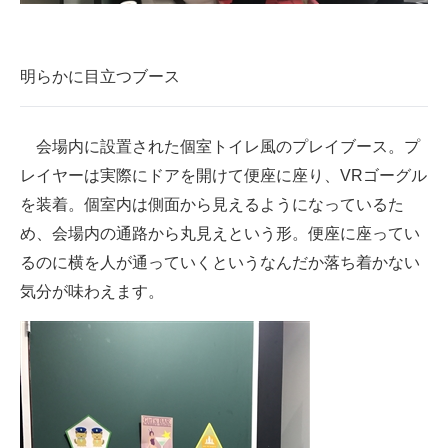
企業向けIT製品の総合サイト
IT製品の技術・比較・事例
明らかに目立つブース
製造業のIT導入・活用を支援
会場内に設置された個室トイレ風のプレイブース。プ
モノづくり技術者専門サイト
レイヤーは実際にドアを開けて便座に座り、VRゴーグル
エレクトロニクス専門サイト
を装着。個室内は側面から見えるようになっているた
め、会場内の通路から丸見えという形。便座に座ってい
電子設計の基本と応用
るのに横を人が通っていくというなんだか落ち着かない
エネルギーの専門メディア
気分が味わえます。
建設×テクノロジーの最前線
ちょっと気になるネットの話題