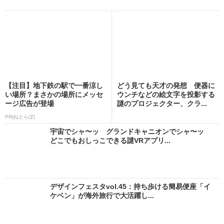
【注目】地下鉄の駅で一番涼し
どう見ても天才の発想 便器に
い場所？まさかの場所にメッセ
ウンチなどの絵文字を投影する
ージ広告が登場
謎のプロジェクター、クラ...
PR(ねとらぼ)
宇宙でシャ〜ッ グランドキャニオンでシャ〜ッ
どこでもおしっこできる謎VRアプリ...
デザインフェスタvol.45：持ち歩ける簡易便座「イ
ケベン」が海外旅行で大活躍し...