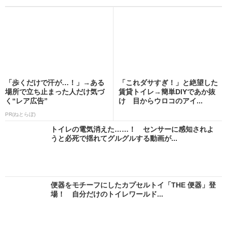
「歩くだけで汗が…！」→ある
「これダサすぎ！」と絶望した
場所で立ち止まった人だけ気づ
賃貸トイレ→簡単DIYであか抜
く“レア広告”
け 目からウロコのアイ...
PR(ねとらぼ)
トイレの電気消えた……！ センサーに感知されよ
うと必死で揺れてグルグルする動画が...
便器をモチーフにしたカプセルトイ「THE 便器」登
場！ 自分だけのトイレワールド...