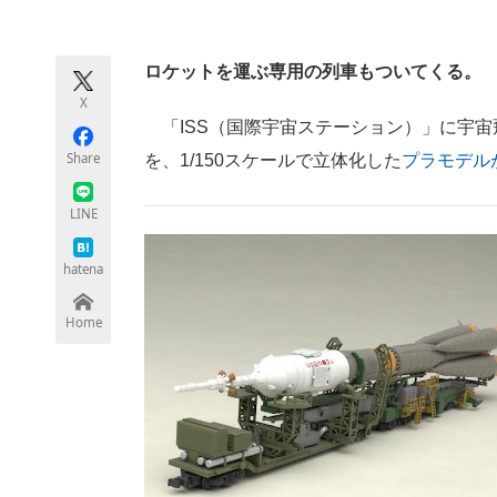
モノづくり技術者専門サイト
エレクトロ
ロケットを運ぶ専用の列車もついてくる。
X
ちょっと気になるネットの話題
「ISS（国際宇宙ステーション）」に宇宙
Share
を、1/150スケールで立体化した
プラモデル
LINE
hatena
Home