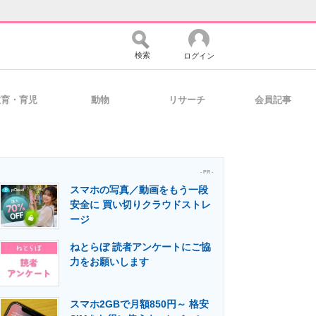
検索
ログイン
教育・育児
動物
リサーチ
会員記事
バイスの未来
好きが集まる 比べて選べる
- PR -
スマホの写真／動画をもう一段
コミュニティ
マーケ×ITの今がよく分かる
安全に 買い切りクラウドストレ
ージ
ねとらぼ 読者アンケートにご協
・活用を支援
力をお願いします
スマホ2GBで月額850円～ 格安