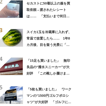
2
自画自賛
セカストに50着以上の服を買
取依頼→渡されたレシート
は…… 「支払いまで何日か
待たされた」衝撃的な光景に
3
「この値段はヤバすぎ」
スイカ1玉を冷蔵庫に入れず、
常温で放置したら…… 1年8
カ月後、目を疑う光景に「ヤ
バいヤバいヤバい」「えっ、
4
こんな姿に……!?」
「15足も買いました」 無印
良品の“撥水スニーカー”が大
好評 「この靴しか履けませ
ん」「本当に疲れにくい」
5
「一生買い続けます」
「5枚も買いました」 ワーク
マンの“1500円ゴルフポロシ
ャツ”が大好評 「ゴルフにも