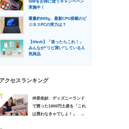
SIMをお得に使うキャンペーン
門メディア
建設×テクノロジーの最前線
実施中！
重量約999g、最新CPU搭載のビ
ジネスPCの実力は？
【iHerb】「迷ったらこれ！」
みんなが"リピ買い"している人
気商品
アクセスランキング
1
仲里依紗、ディズニーランド
で買った1800円土産を「これ
は買わなきゃでしょ！」
「すっごい上手お買い物」と