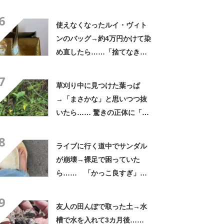
普段使いにも最適」「汗をか
6
いてもすぐ乾く」「全てに大
使えなくなったルイ・ヴィト
満足しています」
ンのバッグ→約4万円かけて染
め直したら……「捨てなきゃ
よかった」「そういう使い道
7
もあったのか」
草刈り中に見つけた葉っぱ
→「まさかな」と思いつつ抜
いたら…… 驚きの正体に「お
宝やね」「生命力すごい」
8
ライブに行く道中でサンダル
が崩壊→裸足で困っていた
ら…… 「かっこ良すぎ」ま
さかの展開に感動「こういう
9
人に私もなりたい」
友人の田んぼで取った土→水
槽で水を入れて3カ月後……