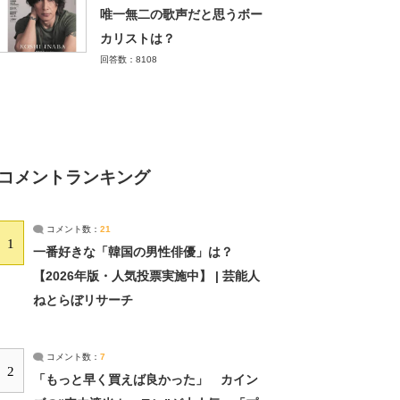
唯一無二の歌声だと思うボー
カリストは？
回答数：8108
コメントランキング
コメント数：
21
1
一番好きな「韓国の男性俳優」は？
【2026年版・人気投票実施中】 | 芸能人
ねとらぼリサーチ
コメント数：
7
2
「もっと早く買えば良かった」 カイン