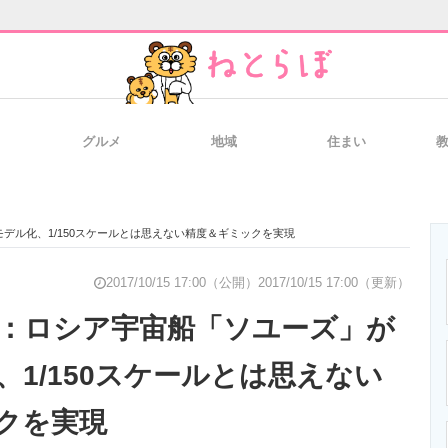
グルメ
地域
住まい
と未来を見通す
スマホと通信の最新トレンド
進化するPCとデ
デル化、1/150スケールとは思えない精度＆ギミックを実現
のいまが分かる
企業ITのトレンドを詳説
経営リーダーの
2017/10/15 17:00（公開）
2017/10/15 17:00（更新）
：ロシア宇宙船「ソユーズ」が
、1/150スケールとは思えない
T製品の総合サイト
IT製品の技術・比較・事例
製造業のIT導入
クを実現