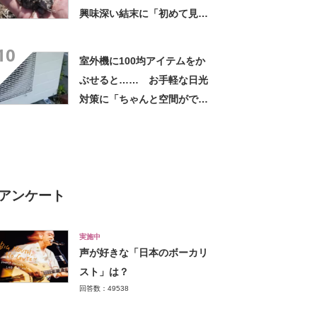
興味深い結末に「初めて見
た」「こんなデカくなん
10
の？」投稿者に話を聞いた
室外機に100均アイテムをか
ぶせると…… お手軽な日光
対策に「ちゃんと空間ができ
てグー」「これで楽します」
アンケート
実施中
声が好きな「日本のボーカリ
スト」は？
回答数：49538