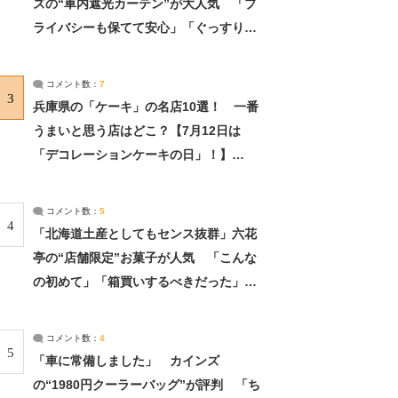
ズの“車内遮光カーテン”が大人気 「プ
ライバシーも保てて安心」「ぐっすり眠
れました」（2/2） | ライフ ねとらぼリ
サーチ：2ページ目
コメント数：
7
3
兵庫県の「ケーキ」の名店10選！ 一番
うまいと思う店はどこ？【7月12日は
「デコレーションケーキの日」！】
（2/4） | 兵庫県 ねとらぼリサーチ：2ペ
ージ目
コメント数：
5
4
「北海道土産としてもセンス抜群」六花
亭の“店舗限定”お菓子が人気 「こんな
の初めて」「箱買いするべきだった」
（1/2） | 北海道 ねとらぼリサーチ
コメント数：
4
5
「車に常備しました」 カインズ
の“1980円クーラーバッグ”が評判 「ち