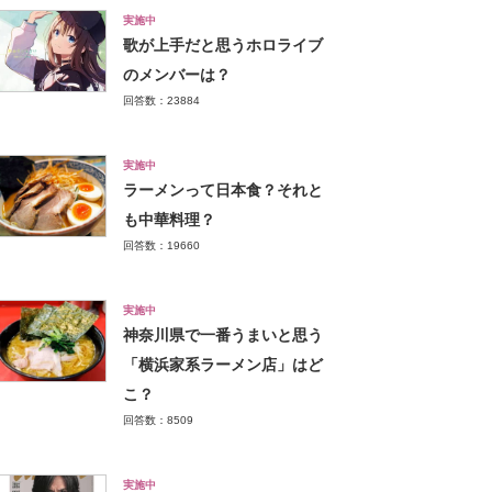
実施中
歌が上手だと思うホロライブ
のメンバーは？
回答数：23884
実施中
ラーメンって日本食？それと
も中華料理？
回答数：19660
実施中
神奈川県で一番うまいと思う
「横浜家系ラーメン店」はど
こ？
回答数：8509
実施中