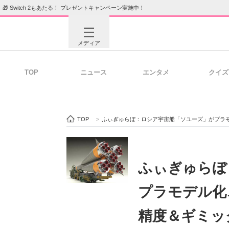
🎁 Switch 2もあたる！ プレゼントキャンペーン実施中！
メディア
TOP
ニュース
エンタメ
クイズ
注目記事を集めた総合ページ
ITの今
TOP
>
ふぃぎゅらぼ：ロシア宇宙船「ソユーズ」がプラモ
ビジネスと働き方のヒント
AI活用
ふぃぎゅらぼ
プラモデル化
ITエンジニア向け専門サイト
企業向けI
精度＆ギミッ