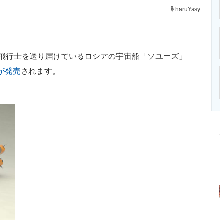
ニクス専門サイト
電子設計の基本と応用
エネルギーの専
haruYasy.
飛行士を送り届けているロシアの宇宙船「ソユーズ」
が発売
されます。