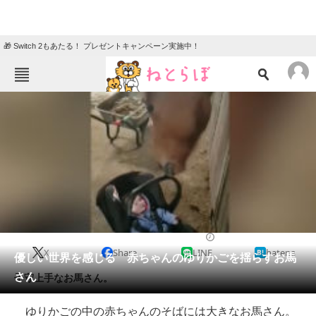
🎁 Switch 2もあたる！ プレゼントキャンペーン実施中！
ねとらぼメニュー
TOP
ニュース
エンタメ
クイズ
グルメ
地域
住まい
教育・育児
動物
リサーチ
2017/10/16 08:00（公開）
X
Share
LINE
hatena
会員記事
優しい世界を感じる 赤ちゃんのゆりかごを揺らすお馬
さん
子守上手なお馬さん。
メディア
ゆりかごの中の赤ちゃんのそばには大きなお馬さん。
注目記事を集めた総合ページ