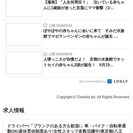
【漫画】「人生何周目？」 泣いている赤ちゃ
んに1歳娘が放った言葉にママ衝撃（1/...
公開 2018/04/24
ぽやぽやの赤ちゃんに会いに来て すみだ水族
館でマゼランペンギンの赤ちゃんが誕生 ...
公開 2016/08/19
人懐っこさが自慢だよ！ 京都の水族館でオッ
トセイの赤ちゃん2頭が誕生！ 8月19...
Recommended by
Copyright © ITmedia Inc. All Rights Reserved.
求人情報
ドライバー/「ブランクのある方も歓迎/」車・バイク・自転車通
勤OK/産休育休制度あり!女性スタッフ多数活躍中/東京都/八王