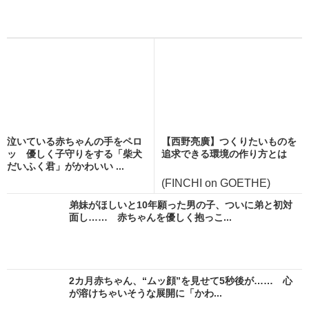
泣いている赤ちゃんの手をペロ
【西野亮廣】つくりたいものを
ッ 優しく子守りをする「柴犬
追求できる環境の作り方とは
だいふく君」がかわいい ...
(FINCHI on GOETHE)
弟妹がほしいと10年願った男の子、ついに弟と初対
面し…… 赤ちゃんを優しく抱っこ...
2カ月赤ちゃん、“ムッ顔”を見せて5秒後が…… 心
が溶けちゃいそうな展開に「かわ...