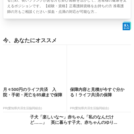
るため、長いブランクがある方も安心 経験を活かして、患者様の健康を支
えるポジションです。 【経験・資格】正看護師資格をお持ちの方 准看護
師の方もご相談ください 採血・点滴の対応が可能な方...
今、あなたにオススメ
月々500円のライフ共済 入
保障内容と見積が今すぐ分か
院・手術・死亡を85歳まで保障
る！ライフ共済の保障
PR(愛知県共済生活協同組合)
PR(愛知県共済生活協同組合)
子犬「楽しいな〜」赤ちゃん「私のなんだけ
ど……」 英に暮らす子犬、赤ちゃんのゆり...