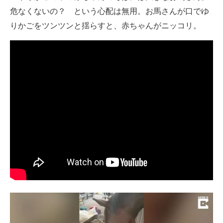
危なくないの？ という心配は無用。お馬さんが口でゆ
ITの今と未来を見通す
りかごをツンツンと揺らすと、赤ちゃんがニッコリ。
スマホと通信の最新トレンド
進化するPCとデバイスの未来
好きが集まる 比べて選べる
ビジネスと働き方のヒント
AI活用のいまが分かる
企業ITのトレンドを詳説
経営リーダーのコミュニティ
マーケ×ITの今がよく分かる
ITエンジニア向け専門サイト