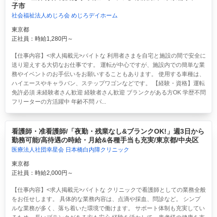
子市
社会福祉法人めじろ会 めじろデイホーム
東京都
正社員：時給1,280円～
【仕事内容】<求人掲載元>バイトな 利用者さまを自宅と施設の間で安全に
送り迎えする大切なお仕事です。 運転が中心ですが、施設内での簡単な業
務やイベントのお手伝いをお願いすることもあります。 使用する車種は、
ハイエースやキャラバン、ステップワゴンなどです。 【経験・資格】運転
免許必須 未経験者さん歓迎 経験者さん歓迎 ブランクがある方OK 学歴不問
フリーターの方活躍中 年齢不問 パ...
看護師・准看護師/「夜勤・残業なし&ブランクOK!」週3日から
勤務可能/高待遇の時給・月給&各種手当も充実/東京都/中央区
医療法人社団幸星会 日本橋白内障クリニック
東京都
正社員：時給2,000円～
【仕事内容】<求人掲載元>バイトな クリニックで看護師としての業務全般
をお任せします。 具体的な業務内容は、点滴や採血、問診など。 シンプ
ルな業務が多く、落ち着いた環境で働けます。 サポート体制も充実してい