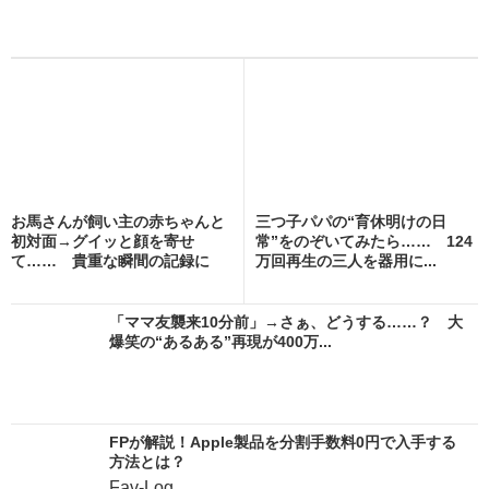
お馬さんが飼い主の赤ちゃんと
三つ子パパの“育休明けの日
初対面→グイッと顔を寄せ
常”をのぞいてみたら…… 124
て…… 貴重な瞬間の記録に
万回再生の三人を器用に...
心...
「ママ友襲来10分前」→さぁ、どうする……？ 大
爆笑の“あるある”再現が400万...
FPが解説！Apple製品を分割手数料0円で入手する
方法とは？
Fav-Log