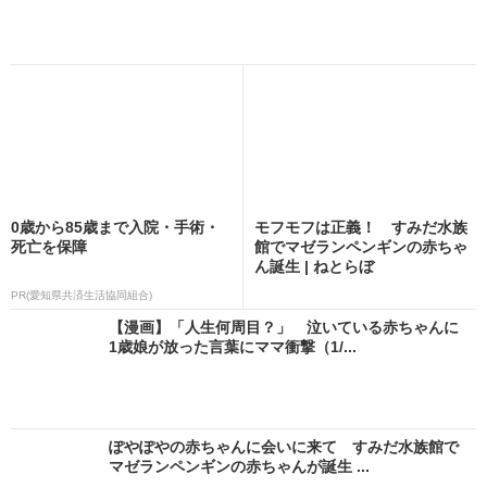
0歳から85歳まで入院・手術・
モフモフは正義！ すみだ水族
死亡を保障
館でマゼランペンギンの赤ちゃ
ん誕生 | ねとらぼ
PR(愛知県共済生活協同組合)
【漫画】「人生何周目？」 泣いている赤ちゃんに
1歳娘が放った言葉にママ衝撃（1/...
ぽやぽやの赤ちゃんに会いに来て すみだ水族館で
マゼランペンギンの赤ちゃんが誕生 ...