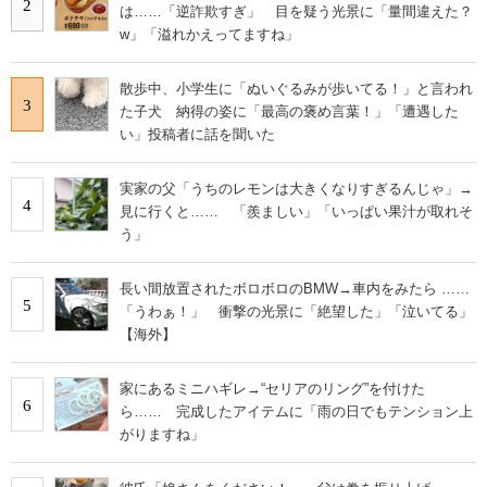
2
は……「逆詐欺すぎ」 目を疑う光景に「量間違えた？
w」「溢れかえってますね」
散歩中、小学生に「ぬいぐるみが歩いてる！」と言われ
3
た子犬 納得の姿に「最高の褒め言葉！」「遭遇した
い」投稿者に話を聞いた
実家の父「うちのレモンは大きくなりすぎるんじゃ」→
4
見に行くと…… 「羨ましい」「いっぱい果汁が取れそ
う」
長い間放置されたボロボロのBMW→車内をみたら ……
5
「うわぁ！」 衝撃の光景に「絶望した」「泣いてる」
【海外】
家にあるミニハギレ→“セリアのリング”を付けた
6
ら…… 完成したアイテムに「雨の日でもテンション上
がりますね」