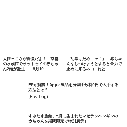
人懐っこさが自慢だよ！ 京都
「乱暴はだめニャ！」 赤ちゃ
の水族館でオットセイの赤ちゃ
んをしつけようとすると全力で
ん2頭が誕生！ 8月19...
止めに来るネコ | ねと...
FPが解説！Apple製品を分割手数料0円で入手する
方法とは？
(Fav-Log)
すみだ水族館、5月に生まれたマゼランペンギンの
赤ちゃんを期間限定で特別展示 | ...