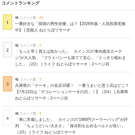
コメントランキング
コメント数：
21
1
一番好きな「韓国の男性俳優」は？【2026年版・人気投票実施
中】 | 芸能人 ねとらぼリサーチ
コメント数：
7
2
「もっと早く買えば良かった」 カインズの“車内遮光カーテ
ン”が大人気 「プライバシーも保てて安心」「ぐっすり眠れま
した」（2/2） | ライフ ねとらぼリサーチ：2ページ目
コメント数：
7
3
兵庫県の「ケーキ」の名店10選！ 一番うまいと思う店はどこ？
【7月12日は「デコレーションケーキの日」！】（2/4） | 兵庫県
ねとらぼリサーチ：2ページ目
コメント数：
4
4
「車に常備しました」 カインズの“1980円クーラーバッグ”が評
判 「ちょうどいい大きさ」「保冷剤を止めるベルトが良い」
（1/5） | ライフ ねとらぼリサーチ