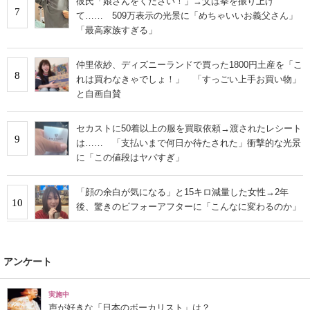
彼氏「娘さんをください！」→父は拳を振り上げ
7
て…… 509万表示の光景に「めちゃいいお義父さん」
「最高家族すぎる」
仲里依紗、ディズニーランドで買った1800円土産を「こ
8
れは買わなきゃでしょ！」 「すっごい上手お買い物」
と自画自賛
セカストに50着以上の服を買取依頼→渡されたレシート
9
は…… 「支払いまで何日か待たされた」衝撃的な光景
に「この値段はヤバすぎ」
「顔の余白が気になる」と15キロ減量した女性→2年
10
後、驚きのビフォーアフターに「こんなに変わるのか」
アンケート
実施中
声が好きな「日本のボーカリスト」は？