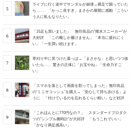
ライブに行く道中でサンダルが崩壊→裸足で困っていた
5
ら…… 「かっこ良すぎ」まさかの展開に感動「こうい
う人に私もなりたい」
「15足も買いました」 無印良品の“撥水スニーカー”が
6
大好評 「この靴しか履けません」「本当に疲れにく
い」「一生買い続けます」
草刈り中に見つけた葉っぱ→「まさかな」と思いつつ抜
7
いたら…… 驚きの正体に「お宝やね」「生命力すご
い」
「スマホを落として画面を割ってしまった」無印良品
8
の“ミニサコッシュ”を購入→「安心して持ち歩ける」よ
うに 「付けているのを忘れるくらい軽い」など好評
「これほんとに770円なの？」 スタンダードプロダク
9
ツの“シンプル腕時計”が大好評 「もうこれでいい」
「かなり満足感高い」