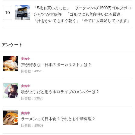
「5枚も買いました」 ワークマンの“1500円ゴルフポロ
10
シャツ”が大好評 「ゴルフにも普段使いにも最適」
「汗をかいてもすぐ乾く」「全てに大満足しています」
アンケート
実施中
声が好きな「日本のボーカリスト」は？
回答数：49515
実施中
歌が上手だと思うホロライブのメンバーは？
回答数：23876
実施中
ラーメンって日本食？それとも中華料理？
回答数：19659