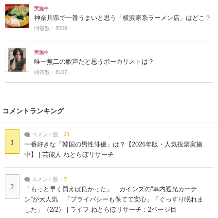
実施中
神奈川県で一番うまいと思う「横浜家系ラーメン店」はどこ？
回答数：8509
実施中
唯一無二の歌声だと思うボーカリストは？
回答数：8107
コメントランキング
コメント数：
21
1
一番好きな「韓国の男性俳優」は？【2026年版・人気投票実施
中】 | 芸能人 ねとらぼリサーチ
コメント数：
7
2
「もっと早く買えば良かった」 カインズの“車内遮光カーテ
ン”が大人気 「プライバシーも保てて安心」「ぐっすり眠れま
した」（2/2） | ライフ ねとらぼリサーチ：2ページ目