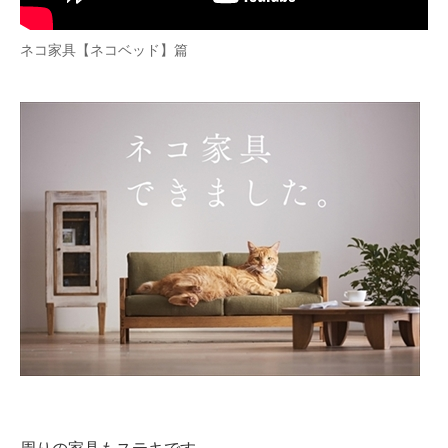
ネコ家具【ネコベッド】篇