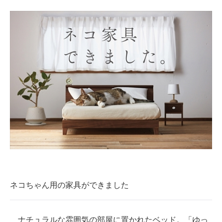
企業向けIT製品の総合サイト
IT製品の技術・比較・事例
製造業のIT導入・活用を支援
モノづくり技術者専門サイト
エレクトロニクス専門サイト
電子設計の基本と応用
エネルギーの専門メディア
建設×テクノロジーの最前線
ちょっと気になるネットの話題
ネコちゃん用の家具ができました
ナチュラルな雰囲気の部屋に置かれたベッド。「ゆっ