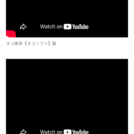
ネコ家具【ネコソファ】篇