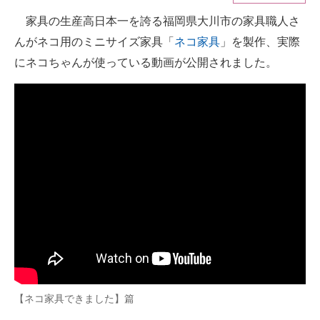
家具の生産高日本一を誇る福岡県大川市の家具職人さ
ITの今と未来を見通す
んがネコ用のミニサイズ家具「
ネコ家具
」を製作、実際
スマホと通信の最新トレンド
にネコちゃんが使っている動画が公開されました。
進化するPCとデバイスの未来
好きが集まる 比べて選べる
ビジネスと働き方のヒント
AI活用のいまが分かる
企業ITのトレンドを詳説
経営リーダーのコミュニティ
マーケ×ITの今がよく分かる
【ネコ家具できました】篇
ITエンジニア向け専門サイト