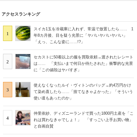
アクセスランキング
スイカ1玉を冷蔵庫に入れず、常温で放置したら…… 1
1
年8カ月後、目を疑う光景に「ヤバいヤバいヤバい」
「えっ、こんな姿に……!?」
セカストに50着以上の服を買取依頼→渡されたレシート
2
は…… 「支払いまで何日か待たされた」衝撃的な光景
に「この値段はヤバすぎ」
使えなくなったルイ・ヴィトンのバッグ→約4万円かけ
3
て染め直したら……「捨てなきゃよかった」「そういう
使い道もあったのか」
仲里依紗、ディズニーランドで買った1800円土産を「こ
4
れは買わなきゃでしょ！」 「すっごい上手お買い物」
と自画自賛