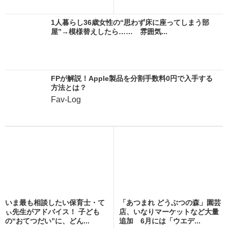
1人暮らし36歳女性の“思わず床に座ってしまう部
屋”→模様替えしたら…… 雰囲気...
FPが解説！Apple製品を分割手数料0円で入手する
方法とは？
Fav-Log
いま最も相談したい保育士・て
「あつまれ どうぶつの森」園芸
ぃ先生がアドバイス！ 子ども
店、いなりマーケットなど大量
の“おてつだい”に、どん...
追加 6月には「ウエデ...