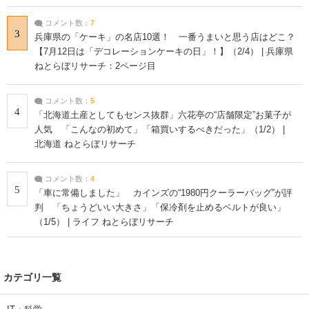
コメント数：
7
3
兵庫県の「ケーキ」の名店10選！ 一番うまいと思う店はどこ？
【7月12日は「デコレーションケーキの日」！】（2/4） | 兵庫県
ねとらぼリサーチ：2ページ目
コメント数：
5
4
「北海道土産としてもセンス抜群」六花亭の“店舗限定”お菓子が
人気 「こんなの初めて」「箱買いするべきだった」（1/2） |
北海道 ねとらぼリサーチ
コメント数：
4
5
「車に常備しました」 カインズの“1980円クーラーバッグ”が評
判 「ちょうどいい大きさ」「保冷剤を止めるベルトが良い」
（1/5） | ライフ ねとらぼリサーチ
カテゴリ一覧