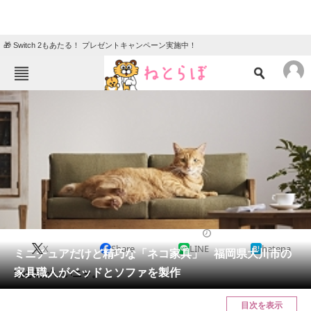
🎁 Switch 2もあたる！ プレゼントキャンペーン実施中！
ねとらぼメニュー
TOP
ニュース
エンタメ
クイズ
グルメ
地域
住まい
教育・育児
動物
リサーチ
2017/10/20 16:00（公開）
X
Share
LINE
hatena
会員記事
ミニチュアだけど精巧な「ネコ家具」 福岡県大川市の
家具職人がベッドとソファを製作
寝心地がいいニャ。
メディア
目次を表示
注目記事を集めた総合ページ