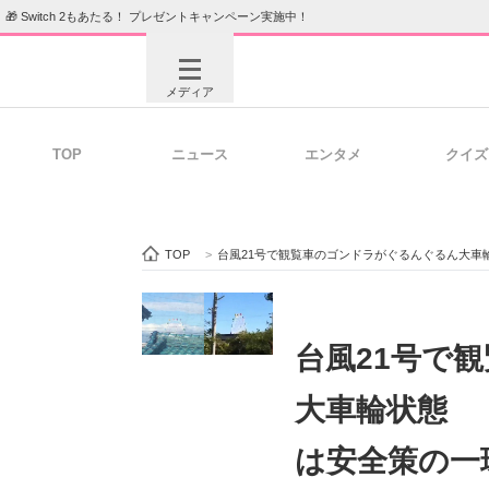
🎁 Switch 2もあたる！ プレゼントキャンペーン実施中！
メディア
TOP
ニュース
エンタメ
クイズ
注目記事を集めた総合ページ
ITの今
TOP
>
台風21号で観覧車のゴンドラがぐるんぐるん大車
ビジネスと働き方のヒント
AI活用
台風21号で
大車輪状態 
ITエンジニア向け専門サイト
企業向けI
は安全策の一