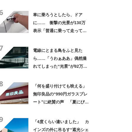
なるわなw」「分かるよ」
6
「いったい何が」
車に乗ろうとしたら、ドア
に…… 衝撃の光景が130万
表示「普通に乗って走ってた
やん」「どうやって入った
7
の!?」
電線にとまる鳥をふと見た
ら……「うわぁああ」偶然撮
れてしまった“光景”が92万再
生「自然は過酷」
8
「何を盛り付けても映える」
無印良品の“990円ガラスプレ
ート”に絶賛の声 「夏にぴっ
たりのお皿」「厚手なので安
9
定感ある」
「4度くらい違いました」 カ
インズの外に吊るす“遮光シェ