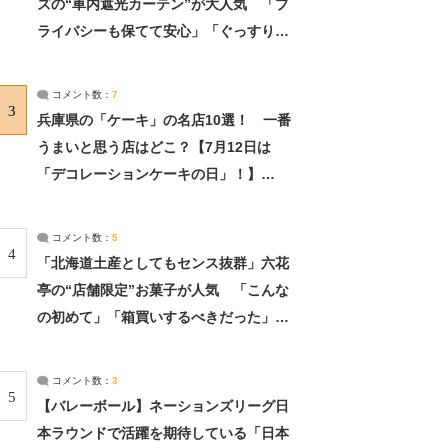
ズの“車内遮光カーテン”が大人気 「プ
ライバシーも保てて安心」「ぐっすり眠
れました」（2/2） | ライフ ねとらぼリ
サーチ：2ページ目
コメント数：
7
3
兵庫県の「ケーキ」の名店10選！ 一番
うまいと思う店はどこ？【7月12日は
「デコレーションケーキの日」！】
（2/4） | 兵庫県 ねとらぼリサーチ：2ペ
ージ目
コメント数：
5
4
「北海道土産としてもセンス抜群」六花
亭の“店舗限定”お菓子が人気 「こんな
の初めて」「箱買いするべきだった」
（1/2） | 北海道 ねとらぼリサーチ
コメント数：
3
5
【バレーボール】ネーションズリーグ日
本ラウンドで活躍を期待している「日本