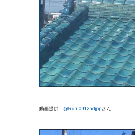
動画提供：
@Ruru0912adjpp
さん