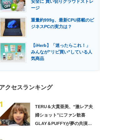
安全に 買い切りクラウドストレ
門メディア
建設×テクノロジーの最前線
ージ
重量約999g、最新CPU搭載のビ
ジネスPCの実力は？
【iHerb】「迷ったらこれ！」
みんなが"リピ買い"している人
気商品
アクセスランキング
1
TERU＆大貫亜美、“激レア夫
婦ショット”にファン歓喜
GLAY＆PUFFYが夢の共演
「旦那おるやん」「夫婦で写