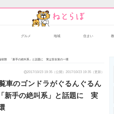
グルメ
地域
住まい
と未来を見通す
スマホと通信の最新トレンド
進化するPCとデ
輪状態 「新手の絶叫系」と話題に 実は安全策の一環
のいまが分かる
企業ITのトレンドを詳説
経営リーダーの
2017/10/23 19:35（公開）
2017/10/23 19:35（更新）
観覧車のゴンドラがぐるんぐるん
「新手の絶叫系」と話題に 実
T製品の総合サイト
IT製品の技術・比較・事例
製造業のIT導入
環