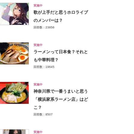
実施中
歌が上手だと思うホロライブ
のメンバーは？
回答数：23856
実施中
ラーメンって日本食？それと
も中華料理？
回答数：19645
実施中
神奈川県で一番うまいと思う
「横浜家系ラーメン店」はど
こ？
回答数：8507
実施中