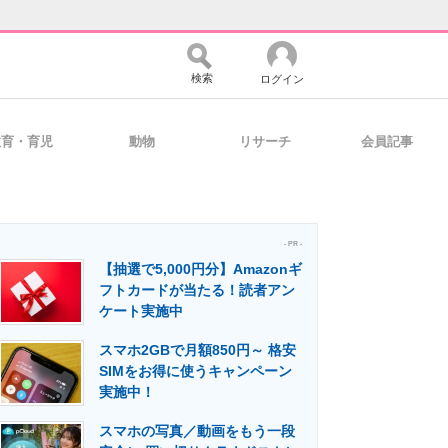
検索
ログイン
教育・育児
動物
リサーチ
会員記事
バイスの未来
好きが集まる 比べて選べる
- PR -
【抽選で5,000円分】Amazonギ
コミュニティ
マーケ×ITの今がよく分かる
フトカードが当たる！読者アン
ケート実施中
スマホ2GBで月額850円～ 格安
・活用を支援
SIMをお得に使うキャンペーン
実施中！
スマホの写真／動画をもう一段