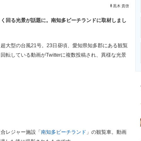
ニクス専門サイト
電子設計の基本と応用
エネルギーの専
黒木 貴啓
しく回る光景が話題に。南知多ビーチランドに取材しまし
大型の台風21号。23日昼頃、愛知県知多郡にある観覧
転している動画がTwitterに複数投稿され、異様な光景
合レジャー施設「
南知多ビーチランド
」の観覧車。動画