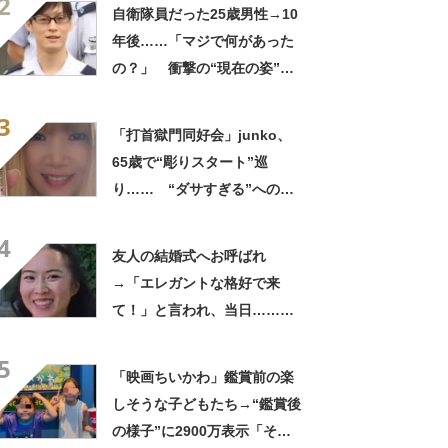
2
ってるの尊い！」
自衛隊員だった25歳男性→10
年後……「マジで何があった
の？」 衝撃の“現在の姿”が
180万再生「別人…？」「好
3
きに生きんしゃい」
「打首獄門同好会」junko、
65歳で“彫りスタート”巡
り…… “ダサすぎる”への持
論に反響「理由が素敵」「わ
4
たしもデビューしたい」
友人の結婚式へお呼ばれ
→「エレガントな格好で来
て！」と言われ、当日……ま
さかの参列姿に「いやすごお
5
おお！」「天才」【海外】
「映画ちいかわ」鑑賞前の楽
しそうな子どもたち→“鑑賞後
の様子”に2900万表示「そう