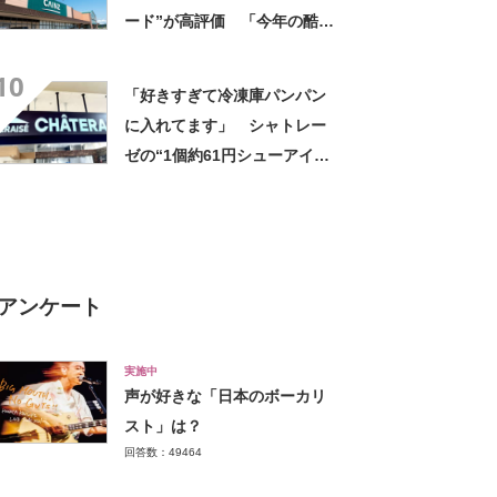
ード”が高評価 「今年の酷暑
にも活躍」「風通しもよくし
10
っかり遮光」の声
「好きすぎて冷凍庫パンパン
に入れてます」 シャトレー
ゼの“1個約61円シューアイ
ス”が好評 「生地とバニラア
イスの相性が◎」「家族も好
きで夏はストックしてる」
アンケート
実施中
声が好きな「日本のボーカリ
スト」は？
回答数：49464