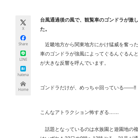
モノづくり技術者専門サイト
エレクトロ
台風通過後の風で、観覧車のゴンドラが激
X
た。
ちょっと気になるネットの話題
Share
近畿地方から関東地方にかけ猛威を奮った超
車のゴンドラが強風によってぐるんぐるんと回
LINE
が大きな反響を呼んでいます。
hatena
ゴンドラだけが、めっちゃ回っている――!!
Home
こんなアトラクション怖すぎる……
話題となっているのは水族園と遊園地の複