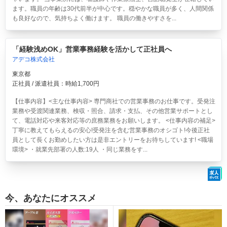
ます。職員の年齢は30代前半が中心です。穏やかな職員が多く、人間関係
も良好なので、気持ちよく働けます。 職員の働きやすさを...
「経験浅めOK」営業事務経験を活かして正社員へ
アデコ株式会社
東京都
正社員 / 派遣社員：時給1,700円
【仕事内容】<主な仕事内容> 専門商社での営業事務のお仕事です。受発注
業務や受渡関連業務、検収・照合、請求・支払、その他営業サポートとし
て、電話対応や来客対応等の庶務業務をお願いします。 <仕事内容の補足>
丁寧に教えてもらえるの安心!受発注を含む営業事務のオシゴト!今後正社
員として長くお勤めしたい方は是非エントリーをお待ちしています! <職場
環境> ・就業先部署の人数:19人 ・同じ業務をす...
今、あなたにオススメ