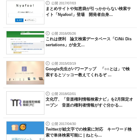
公開 2017/07/03
まとめサイトや知恵袋が引っかからない検索サ
イト「Nyafoo!」登場 開発者自身...
公開 2016/05/26
これは便利 論文検索データベース「CiNii Dis
sertations」が全文...
公開 2015/03/19
Google先生がパワーアップ 「○○とは」で検
索するとソッコー教えてくれるぞ ...
公開 2018/02/01
文化庁、「音楽権利情報検索ナビ」を2月限定オ
ープン 音楽の権利者情報がすぐ分かる...
公開 2017/04/30
Twitterが絵文字での検索に対応 キーワード検
索で単体検索可能に | ねとら...