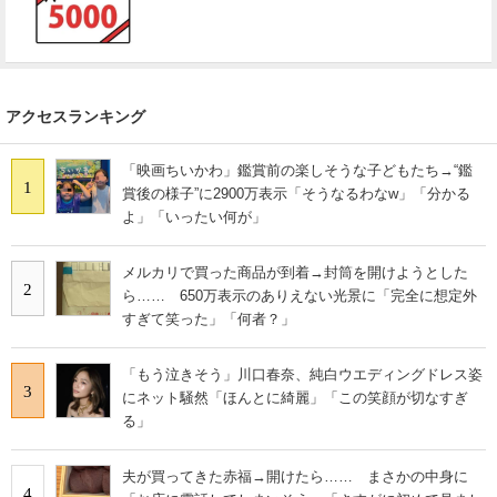
アクセスランキング
「映画ちいかわ」鑑賞前の楽しそうな子どもたち→“鑑
1
賞後の様子”に2900万表示「そうなるわなw」「分かる
よ」「いったい何が」
メルカリで買った商品が到着→封筒を開けようとした
2
ら…… 650万表示のありえない光景に「完全に想定外
すぎて笑った」「何者？」
「もう泣きそう」川口春奈、純白ウエディングドレス姿
3
にネット騒然「ほんとに綺麗」「この笑顔が切なすぎ
る」
夫が買ってきた赤福→開けたら…… まさかの中身に
4