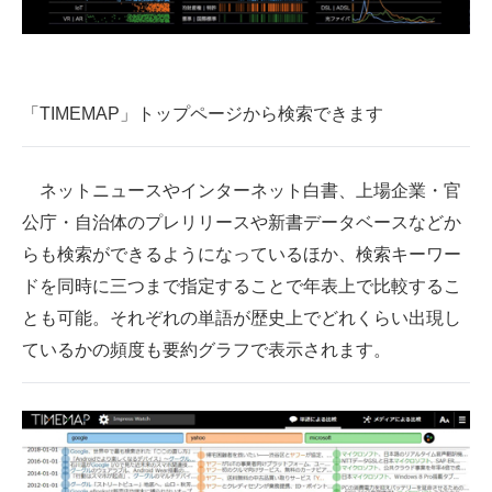
企業向けIT製品の総合サイト
IT製品の技術・比較・事例
「TIMEMAP」トップページから検索できます
製造業のIT導入・活用を支援
モノづくり技術者専門サイト
ネットニュースやインターネット白書、上場企業・官
エレクトロニクス専門サイト
公庁・自治体のプレリリースや新書データベースなどか
らも検索ができるようになっているほか、検索キーワー
電子設計の基本と応用
ドを同時に三つまで指定することで年表上で比較するこ
エネルギーの専門メディア
とも可能。それぞれの単語が歴史上でどれくらい出現し
ているかの頻度も要約グラフで表示されます。
建設×テクノロジーの最前線
ちょっと気になるネットの話題