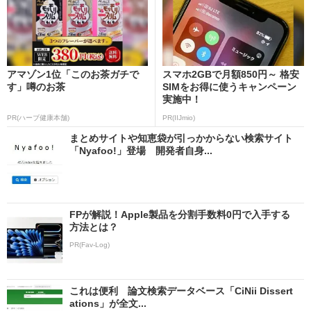
アマゾン1位「このお茶ガチで
スマホ2GBで月額850円～ 格安
す」噂のお茶
SIMをお得に使うキャンペーン
実施中！
PR(ハーブ健康本舗)
PR(IIJmio)
まとめサイトや知恵袋が引っかからない検索サイト
「Nyafoo!」登場 開発者自身...
FPが解説！Apple製品を分割手数料0円で入手する
方法とは？
PR(Fav-Log)
これは便利 論文検索データベース「CiNii Dissert
ations」が全文...