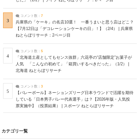
コメント数：
7
3
兵庫県の「ケーキ」の名店10選！ 一番うまいと思う店はどこ？
【7月12日は「デコレーションケーキの日」！】（2/4） | 兵庫県
ねとらぼリサーチ：2ページ目
コメント数：
5
4
「北海道土産としてもセンス抜群」六花亭の“店舗限定”お菓子が
人気 「こんなの初めて」「箱買いするべきだった」（1/2） |
北海道 ねとらぼリサーチ
コメント数：
3
5
【バレーボール】ネーションズリーグ日本ラウンドで活躍を期待
している「日本男子バレー代表選手」は？【2026年版・人気投
票実施中】（投票結果） | スポーツ ねとらぼリサーチ
カテゴリ一覧