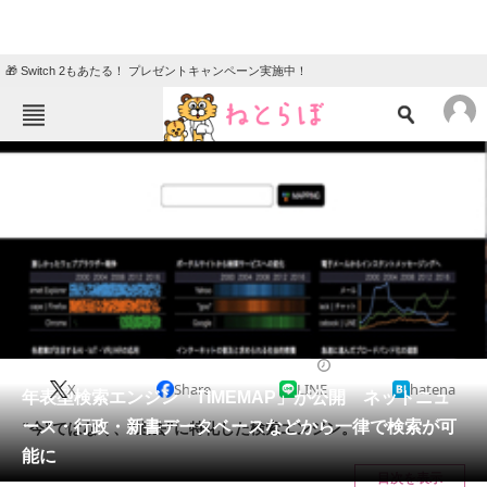
🎁 Switch 2もあたる！ プレゼントキャンペーン実施中！
ねとらぼメニュー
TOP
ニュース
エンタメ
クイズ
グルメ
地域
住まい
教育・育児
動物
リサーチ
2017/10/31 14:18（公開）
X
Share
LINE
hatena
会員記事
年表型検索エンジン「TIMEMAP」が公開 ネットニュ
ース・行政・新書データベースなどから一律で検索が可
“今”ではなく、“過去”に特化した検索エンジン。
メディア
能に
目次を表示
注目記事を集めた総合ページ