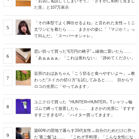
「お店に電話してしまいそう」「さすがに初めて見まし
た笑」と107万表示
「その体型でよく脚出せるよね」と言われた女性→ミニ
5
丈ワンピを着たら…… まさかの姿に「『マジか！』っ
て叫んだ」「スーパーオシャレ」
思い切って買った“6万円の椅子”→縁側に置いたら……
6
「あぁぁぁぁ」「これは座れない」「諦めてください」
近所のおばあちゃん「こう切ると食べやすいよ〜」→教
7
わった“スイカの切り方”を試してみると…… 目からウ
ロコの光景に「やってみます」
ユニクロで買った『HUNTER×HUNTER』Tシャツ→輪
8
ゴムで縛って放置したら…… まさかの光景に「すすす
すすごすぎる!!!」「ハイター買ってきます」
築60年の団地で暮らす20代女性→自分のためだけに作っ
9
た“夜ご飯”は…… 「これぞ手料理」「こんな女性にな