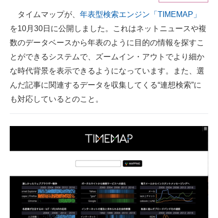
タイムマップが、
年表型検索エンジン「TIMEMAP」
ITの今と未来を見通す
を10月30日に公開しました。これはネットニュースや複
スマホと通信の最新トレンド
数のデータベースから年表のように目的の情報を探すこ
とができるシステムで、ズームイン・アウトでより細か
進化するPCとデバイスの未来
な時代背景を表示できるようになっています。また、選
好きが集まる 比べて選べる
んだ記事に関連するデータを収集してくる“連想検索”に
も対応しているとのこと。
ビジネスと働き方のヒント
AI活用のいまが分かる
企業ITのトレンドを詳説
経営リーダーのコミュニティ
マーケ×ITの今がよく分かる
ITエンジニア向け専門サイト