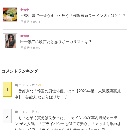
実施中
神奈川県で一番うまいと思う「横浜家系ラーメン店」はどこ？
回答数：8504
実施中
唯一無二の歌声だと思うボーカリストは？
回答数：8076
コメントランキング
コメント数：
21
1
一番好きな「韓国の男性俳優」は？【2026年版・人気投票実施
中】 | 芸能人 ねとらぼリサーチ
コメント数：
7
2
「もっと早く買えば良かった」 カインズの“車内遮光カーテ
ン”が大人気 「プライバシーも保てて安心」「ぐっすり眠れま
した」（2/2） | ライフ ねとらぼリサーチ：2ページ目