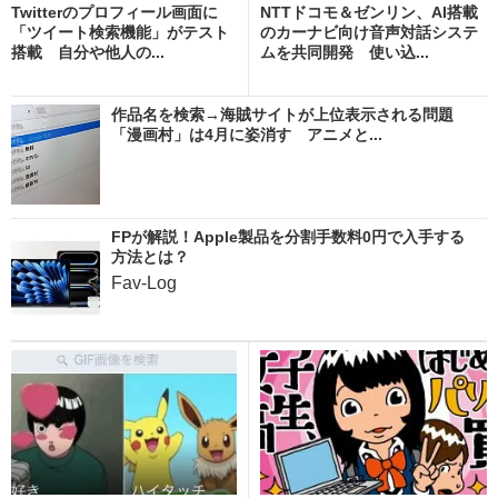
Twitterのプロフィール画面に
NTTドコモ＆ゼンリン、AI搭載
「ツイート検索機能」がテスト
のカーナビ向け音声対話システ
搭載 自分や他人の...
ムを共同開発 使い込...
作品名を検索→海賊サイトが上位表示される問題
「漫画村」は4月に姿消す アニメと...
FPが解説！Apple製品を分割手数料0円で入手する
方法とは？
Fav-Log