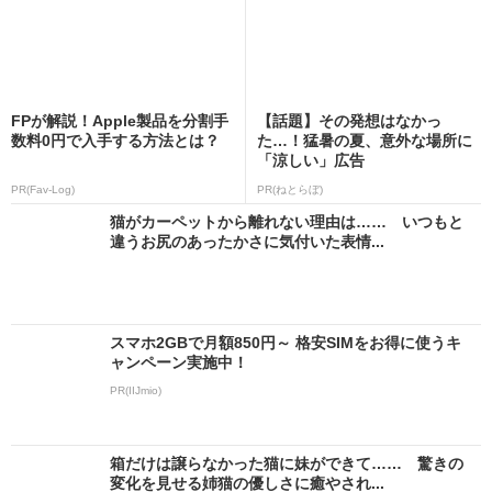
FPが解説！Apple製品を分割手
【話題】その発想はなかっ
数料0円で入手する方法とは？
た…！猛暑の夏、意外な場所に
「涼しい」広告
PR(Fav-Log)
PR(ねとらぼ)
猫がカーペットから離れない理由は…… いつもと
違うお尻のあったかさに気付いた表情...
スマホ2GBで月額850円～ 格安SIMをお得に使うキ
ャンペーン実施中！
PR(IIJmio)
箱だけは譲らなかった猫に妹ができて…… 驚きの
変化を見せる姉猫の優しさに癒やされ...