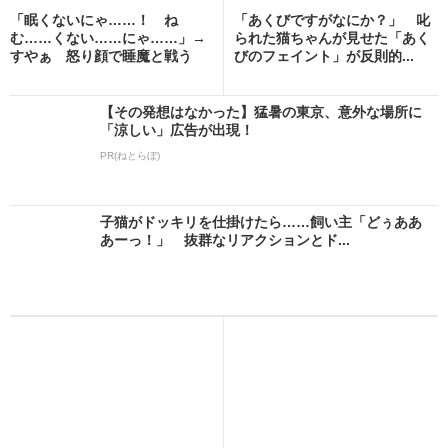
「眠くないにゃ……！ ね
「あくびですがなにか？」 叱
む……くない……にゃ……」→
られた猫ちゃんが見せた「あく
すやぁ 怒り顔で睡魔と戦う
びのフェイント」が反則的...
猫...
【その発想はなかった】猛暑の東京、意外な場所に
「涼しい」広告が出現！
PR(ねとらぼ)
子猫がドッキリを仕掛けたら……飼い主「どぅああ
あーっ！」 抜群なリアクションとド...