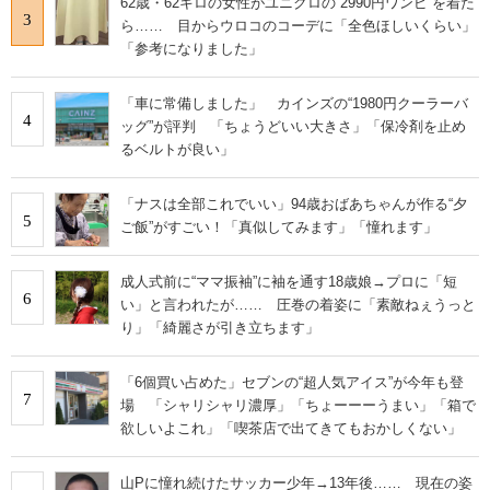
62歳・62キロの女性がユニクロの“2990円ワンピ”を着た
3
ら…… 目からウロコのコーデに「全色ほしいくらい」
「参考になりました」
「車に常備しました」 カインズの“1980円クーラーバ
4
ッグ”が評判 「ちょうどいい大きさ」「保冷剤を止め
るベルトが良い」
「ナスは全部これでいい」94歳おばあちゃんが作る“夕
5
ご飯”がすごい！「真似してみます」「憧れます」
成人式前に“ママ振袖”に袖を通す18歳娘→プロに「短
6
い」と言われたが…… 圧巻の着姿に「素敵ねぇうっと
り」「綺麗さが引き立ちます」
「6個買い占めた」セブンの“超人気アイス”が今年も登
7
場 「シャリシャリ濃厚」「ちょーーーうまい」「箱で
欲しいよこれ」「喫茶店で出てきてもおかしくない」
山Pに憧れ続けたサッカー少年→13年後…… 現在の姿