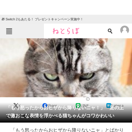
🎁 Switch 2もあたる！ プレゼントキャンペーン実施中！
ねとらぼメニュー
TOP
ニュース
エンタメ
クイズ
グルメ
地域
住まい
教育・育児
動物
リサーチ
2017/12/01 17:00（公開）
X
Share
LINE
hatena
会員記事
「もう怒ったからおヒザから降りないニャ！」 足の上
で激おこな表情を浮かべる猫ちゃんがコワかわいい
ここから絶対どかニャイ！
メディア
「もう怒ったからおヒザから降りないニャ」とばかり
注目記事を集めた総合ページ