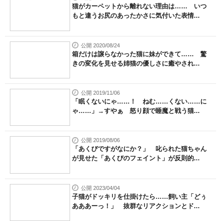
猫がカーペットから離れない理由は…… いつ
もと違うお尻のあったかさに気付いた表情...
公開 2020/08/24
箱だけは譲らなかった猫に妹ができて…… 驚
きの変化を見せる姉猫の優しさに癒やされ...
公開 2019/11/06
「眠くないにゃ……！ ねむ……くない……に
ゃ……」→すやぁ 怒り顔で睡魔と戦う猫...
公開 2019/08/06
「あくびですがなにか？」 叱られた猫ちゃん
が見せた「あくびのフェイント」が反則的...
公開 2023/04/04
子猫がドッキリを仕掛けたら……飼い主「どぅ
あああーっ！」 抜群なリアクションとド...