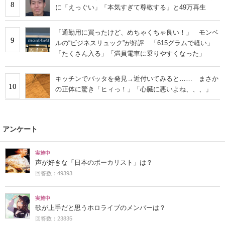
8
に「えっぐい」「本気すぎて尊敬する」と49万再生
「通勤用に買ったけど、めちゃくちゃ良い！」 モンベ
9
ルの“ビジネスリュック”が好評 「615グラムで軽い」
「たくさん入る」「満員電車に乗りやすくなった」
キッチンでバッタを発見→近付いてみると…… まさか
10
の正体に驚き「ヒィっ！」「心臓に悪いよね、、、」
アンケート
実施中
声が好きな「日本のボーカリスト」は？
回答数：49393
実施中
歌が上手だと思うホロライブのメンバーは？
回答数：23835