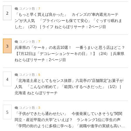
コメント数：
7
2
「もっと早く買えば良かった」 カインズの“車内遮光カーテ
ン”が大人気 「プライバシーも保てて安心」「ぐっすり眠れま
した」（2/2） | ライフ ねとらぼリサーチ：2ページ目
コメント数：
7
3
兵庫県の「ケーキ」の名店10選！ 一番うまいと思う店はどこ？
【7月12日は「デコレーションケーキの日」！】（2/4） | 兵庫県
ねとらぼリサーチ：2ページ目
コメント数：
5
4
「北海道土産としてもセンス抜群」六花亭の“店舗限定”お菓子が
人気 「こんなの初めて」「箱買いするべきだった」（1/2） |
北海道 ねとらぼリサーチ
コメント数：
3
5
「子供ができたら通わせたい」 今後発展していきそうな“関関
同立・産近甲龍の大学”といえば？ ランキング1位に学生の声
「学問の街のように多様に学べる」「就職や進学の実績も高い」