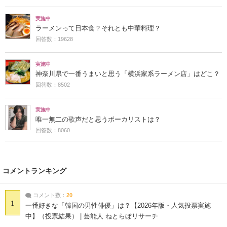
実施中
ラーメンって日本食？それとも中華料理？
回答数：19628
実施中
神奈川県で一番うまいと思う「横浜家系ラーメン店」はどこ？
回答数：8502
実施中
唯一無二の歌声だと思うボーカリストは？
回答数：8060
コメントランキング
コメント数：
20
1
一番好きな「韓国の男性俳優」は？【2026年版・人気投票実施
中】（投票結果） | 芸能人 ねとらぼリサーチ