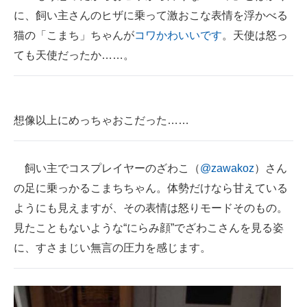
に、飼い主さんのヒザに乗って激おこな表情を浮かべる
ITの今と未来を見通す
猫の「こまち」ちゃんが
コワかわいいです
。天使は怒っ
ても天使だったか……。
スマホと通信の最新トレンド
進化するPCとデバイスの未来
好きが集まる 比べて選べる
想像以上にめっちゃおこだった……
ビジネスと働き方のヒント
飼い主でコスプレイヤーのざわこ（
@zawakoz
）さん
AI活用のいまが分かる
の足に乗っかるこまちちゃん。体勢だけなら甘えている
企業ITのトレンドを詳説
ようにも見えますが、その表情は怒りモードそのもの。
見たこともないような“にらみ顔”でざわこさんを見る姿
経営リーダーのコミュニティ
に、すさまじい無言の圧力を感じます。
マーケ×ITの今がよく分かる
ITエンジニア向け専門サイト