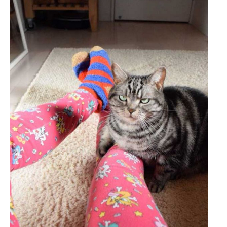
企業向けIT製品の総合サイト
IT製品の技術・比較・事例
製造業のIT導入・活用を支援
モノづくり技術者専門サイト
エレクトロニクス専門サイト
電子設計の基本と応用
エネルギーの専門メディア
建設×テクノロジーの最前線
ちょっと気になるネットの話題