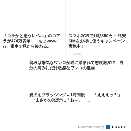
「コラかと思うレベル」のコア
スマホ2GBで月額850円～ 格安
ラが474万表示 「ちょwww
SIMをお得に使うキャンペーン
w」電車で見たら終わる...
実施中！
PR(IIJmio)
普段は陽気なワンコが猫に踏まれて態度激変!? 自
分の痛みにだけ敏感なワンコの漫画...
愛犬をブラッシング→1時間後……「えええっ!!!」
“まさかの光景”に「お～」「...
Recommended by