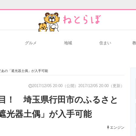
グルメ
地域
住まい
と未来を見通す
スマホと通信の最新トレンド
進化するPCとデ
であの「遮光器土偶」が入手可能
のいまが分かる
企業ITのトレンドを詳説
経営リーダーの
2017/12/05 20:00（公開）
2017/12/05 20:00（更新）
目！ 埼玉県行田市のふるさと
遮光器土偶」が入手可能
T製品の総合サイト
IT製品の技術・比較・事例
製造業のIT導入
エンジン