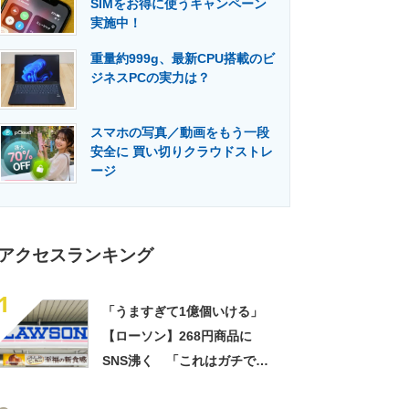
SIMをお得に使うキャンペーン
門メディア
建設×テクノロジーの最前線
実施中！
重量約999g、最新CPU搭載のビ
ジネスPCの実力は？
スマホの写真／動画をもう一段
安全に 買い切りクラウドストレ
ージ
アクセスランキング
1
「うますぎて1億個いける」
【ローソン】268円商品に
SNS沸く 「これはガチで美
味い」「毎食これがいい」