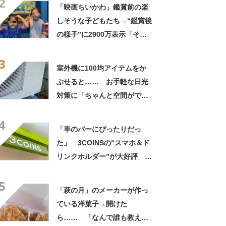
2
「映画ちいかわ」鑑賞前の楽
しそうな子どもたち→“鑑賞後
の様子”に2900万表示「そう
なるわなw」「分かるよ」
3
「いったい何が」
室外機に100均アイテムをか
ぶせると…… お手軽な日光
対策に「ちゃんと空間ができ
てグー」「これで楽します」
4
「車のバーにぴったりだっ
た」 3COINSの“スマホ＆ド
リンクホルダー”が大好評
「ドリンクホルダーが二つあ
5
って便利」「もっと早く買え
「萩の月」のメーカーが作っ
ばよかった」
ている洋菓子→開けた
ら…… 「なんで誰も教えて