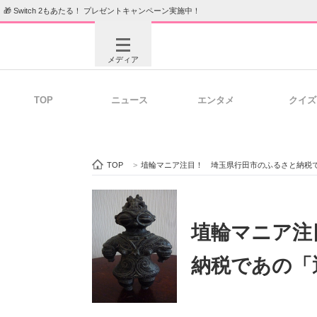
🎁 Switch 2もあたる！ プレゼントキャンペーン実施中！
メディア
TOP
ニュース
エンタメ
クイズ
注目記事を集めた総合ページ
ITの今
TOP
>
埴輪マニア注目！ 埼玉県行田市のふるさと納税
ビジネスと働き方のヒント
AI活用
埴輪マニア注
納税であの「
ITエンジニア向け専門サイト
企業向けI