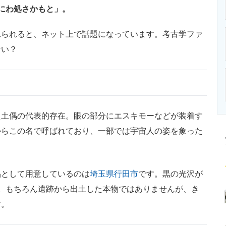
ニクス専門サイト
電子設計の基本と応用
エネルギーの専
にわ処さかもと」。
られると、ネット上で話題になっています。考古学ファ
ない？
土偶の代表的存在。眼の部分にエスキモーなどが装着す
からこの名で呼ばれており、一部では宇宙人の姿を象った
として用意しているのは
埼玉県行田市
です。黒の光沢が
。もちろん遺跡から出土した本物ではありませんが、き
す。