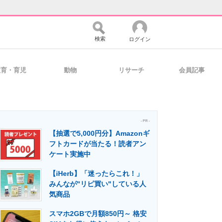
検索
ログイン
教育・育児
動物
リサーチ
会員記事
バイスの未来
好きが集まる 比べて選べる
- PR -
【抽選で5,000円分】Amazonギ
コミュニティ
マーケ×ITの今がよく分かる
フトカードが当たる！読者アン
ケート実施中
【iHerb】「迷ったらこれ！」
・活用を支援
みんなが"リピ買い"している人
気商品
スマホ2GBで月額850円～ 格安