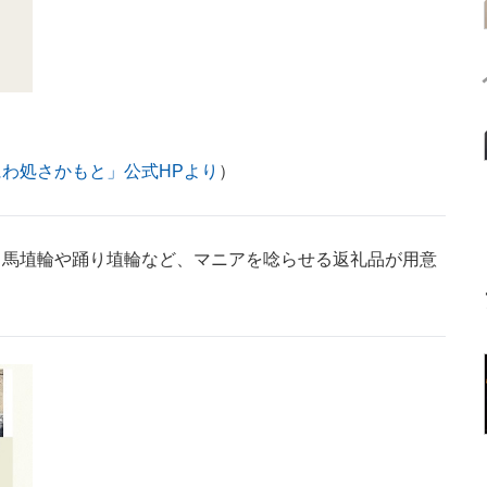
にわ処さかもと」公式HPより
）
馬埴輪や踊り埴輪など、マニアを唸らせる返礼品が用意