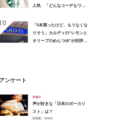
人気 「どんなコーデもワン
ランク上に変身」「マグカッ
10
プ型のポーチも可愛い」「た
「5本買ったけど、もうなくな
くさん入れても肩が痛くなら
りそう」カルディの“レモンと
ない」
オリーブのめんつゆ”が好評
「このつゆを摂取したいから
そうめんを食べてる」「食欲
のない時でもコレで食べられ
る」
アンケート
実施中
声が好きな「日本のボーカリ
スト」は？
回答数：49502