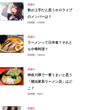
実施中
歌が上手だと思うホロライブ
のメンバーは？
回答数：23868
実施中
ラーメンって日本食？それと
も中華料理？
回答数：19654
実施中
神奈川県で一番うまいと思う
「横浜家系ラーメン店」はど
こ？
回答数：8507
実施中