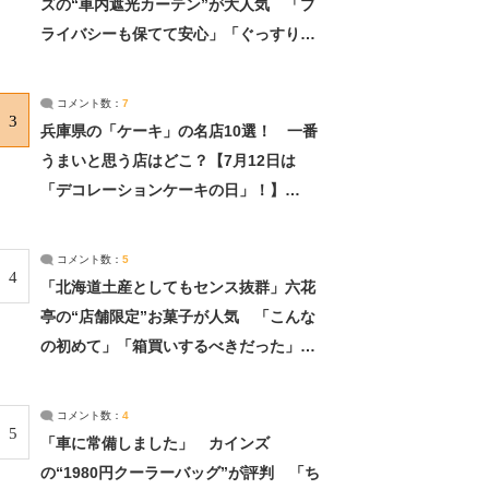
ズの“車内遮光カーテン”が大人気 「プ
ライバシーも保てて安心」「ぐっすり眠
れました」（2/2） | ライフ ねとらぼリ
サーチ：2ページ目
コメント数：
7
3
兵庫県の「ケーキ」の名店10選！ 一番
うまいと思う店はどこ？【7月12日は
「デコレーションケーキの日」！】
（2/4） | 兵庫県 ねとらぼリサーチ：2ペ
ージ目
コメント数：
5
4
「北海道土産としてもセンス抜群」六花
亭の“店舗限定”お菓子が人気 「こんな
の初めて」「箱買いするべきだった」
（1/2） | 北海道 ねとらぼリサーチ
コメント数：
4
5
「車に常備しました」 カインズ
の“1980円クーラーバッグ”が評判 「ち