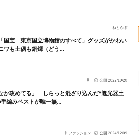
ねとらぼ
「国宝 東京国立博物館のすべて」グッズがかわい
ニワも土偶も銅鐸（どう...
公開 2022/10/20
なか攻めてる」 しらっと混ざり込んだ“遮光器土
の手編みベストが唯一無...
ファッション
公開 2024/12/09