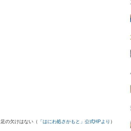
片足の欠けはない（
「はにわ処さかもと」公式HPより
）