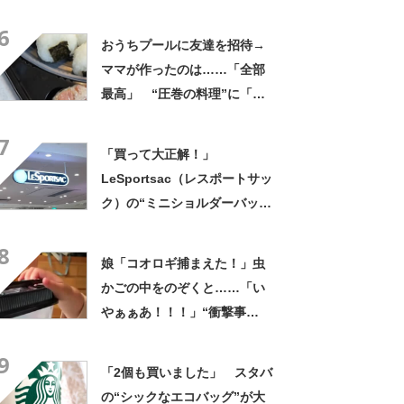
くれなかったんだ」驚きの中
6
身に「バレたか」「えっ食べ
おうちプールに友達を招待→
たい」
ママが作ったのは……「全部
最高」 “圧巻の料理”に「う
っひょ～！」「勝手におっじ
7
ゃまっしまーーす！」
「買って大正解！」
LeSportsac（レスポートサッ
ク）の“ミニショルダーバッ
グ”が高評価 「軽いし、しっ
8
かりした作り」「持っている
娘「コオロギ捕まえた！」虫
だけで気分があがる」
かごの中をのぞくと……「い
やぁぁあ！！！」“衝撃事
実”が160万再生「知らぬが
9
仏」
「2個も買いました」 スタバ
の“シックなエコバッグ”が大