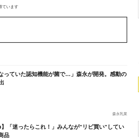
得ています
なっていた認知機能が菌で…」森永が開発。感動の
出
森永乳業
erb】「迷ったらこれ！」みんなが"リピ買い"してい
商品