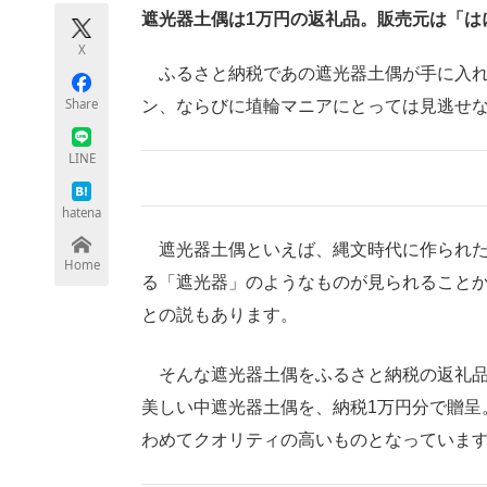
モノづくり技術者専門サイト
エレクトロ
遮光器土偶は1万円の返礼品。販売元は「は
X
ふるさと納税であの遮光器土偶が手に入れ
Share
ン、ならびに埴輪マニアにとっては見逃せ
ちょっと気になるネットの話題
LINE
hatena
遮光器土偶といえば、縄文時代に作られた
Home
る「遮光器」のようなものが見られること
との説もあります。
そんな遮光器土偶をふるさと納税の返礼品
美しい中遮光器土偶を、納税1万円分で贈呈
わめてクオリティの高いものとなっていま