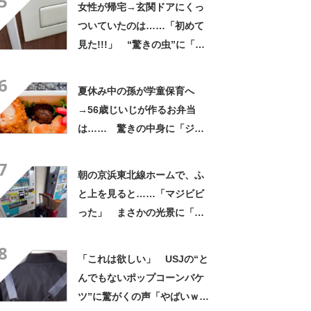
5
女性が帰宅→玄関ドアにくっ
ついていたのは……「初めて
見た!!!」 “驚きの虫”に「良
いことありそう」「宝くじ買
6
いなはれ」
夏休み中の孫が学童保育へ
→56歳じいじが作るお弁当
は…… 驚きの中身に「ジイ
ジの派遣お願いします」「孫
7
だった気がしてきた」
朝の京浜東北線ホームで、ふ
と上を見ると……「マジビビ
った」 まさかの光景に「こ
れは焦る」「利用してるのに
8
気が付かなかった」
「これは欲しい」 USJの“と
んでもないポップコーンバケ
ツ”に驚がくの声「やばいｗ