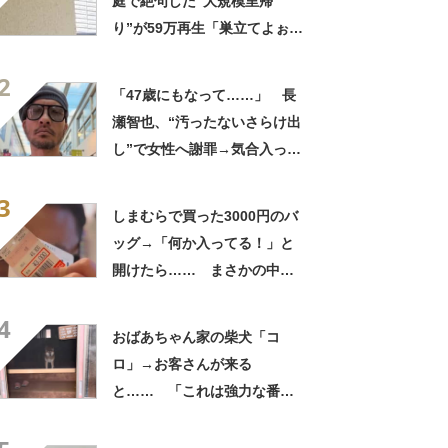
庭で絶句した“大規模里帰
り”が59万再生「巣立てよぉぉ
ぉ…」「ずっとのおうち？」
2
「47歳にもなって……」 長
瀬智也、“汚ったないさらけ出
し”で女性へ謝罪→気合入った
髪形に反響も…… 「長瀬な
3
ら私が許す」「あれはネ
しまむらで買った3000円のバ
タ？」
ッグ→「何か入ってる！」と
開けたら…… まさかの中身
に「買いに走った」「コスパ
4
良すぎる」
おばあちゃん家の柴犬「コ
ロ」→お客さんが来る
と…… 「これは強力な番犬
だな」「名付けした人センス
抜群」