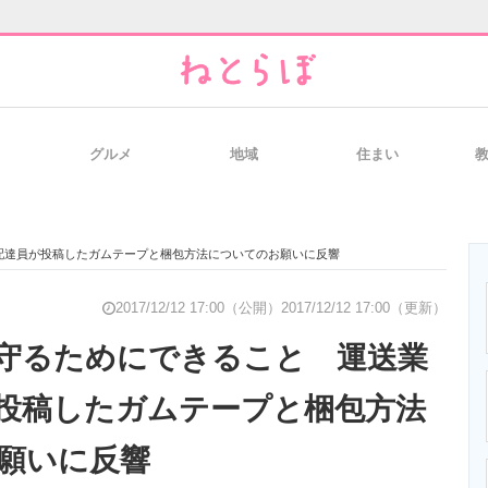
グルメ
地域
住まい
と未来を見通す
スマホと通信の最新トレンド
進化するPCとデ
配達員が投稿したガムテープと梱包方法についてのお願いに反響
のいまが分かる
企業ITのトレンドを詳説
経営リーダーの
2017/12/12 17:00（公開）
2017/12/12 17:00（更新）
守るためにできること 運送業
投稿したガムテープと梱包方法
T製品の総合サイト
IT製品の技術・比較・事例
製造業のIT導入
願いに反響