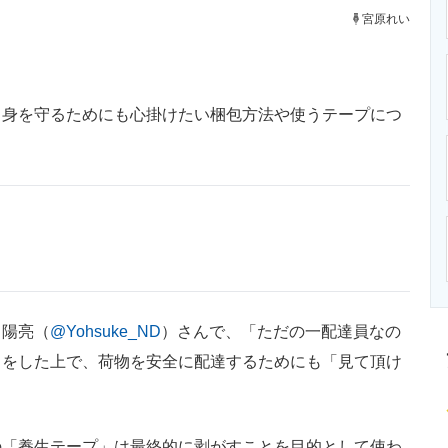
ニクス専門サイト
電子設計の基本と応用
エネルギーの専
宮原れい
身を守るためにも心掛けたい梱包方法や使うテープにつ
。
陽亮（
@Yohsuke_ND
）さんで、「ただの一配達員なの
きをした上で、荷物を安全に配達するためにも「見て頂け
「養生テープ」は最終的に剥がすことを目的として使わ