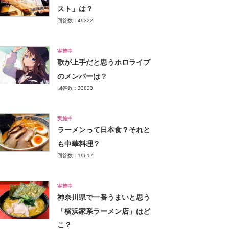
スト」は？
回答数：49322
実施中
歌が上手だと思うホロライブ
のメンバーは？
回答数：23823
実施中
ラーメンって日本食？それと
も中華料理？
回答数：19617
実施中
神奈川県で一番うまいと思う
「横浜家系ラーメン店」はど
こ？