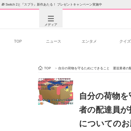
🎁 Switch 2と『スプラ』新作あたる！ プレゼントキャンペーン実施中
メディア
TOP
ニュース
エンタメ
クイズ
注目記事を集めた総合ページ
ITの今
TOP
>
自分の荷物を守るためにできること 運送業者の
ビジネスと働き方のヒント
AI活用
自分の荷物を
者の配達員が
ITエンジニア向け専門サイト
企業向けI
についてのお