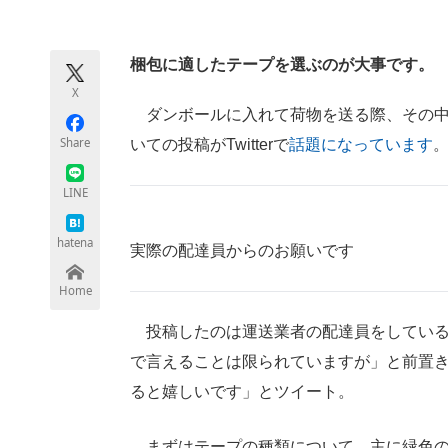
モノづくり技術者専門サイト
エレクトロ
梱包に適したテープを選ぶのが大事です。
X
ちょっと気になるネットの話題
ダンボールに入れて荷物を送る際、その中
Share
いての投稿がTwitterで
話題になっています
LINE
hatena
実際の配達員からのお願いです
Home
投稿したのは運送業者の配達員をしている
で言えることは限られていますが」と前置
ると嬉しいです」とツイート。
まずはテープの種類について、主に緑色の