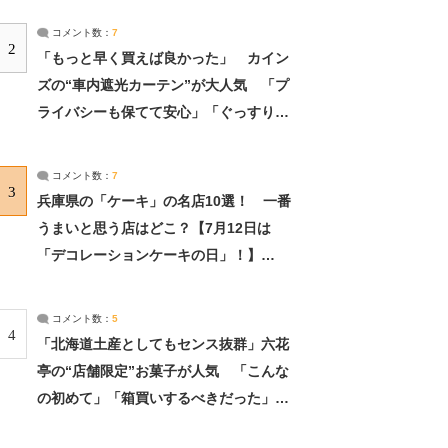
コメント数：
7
2
「もっと早く買えば良かった」 カイン
ズの“車内遮光カーテン”が大人気 「プ
ライバシーも保てて安心」「ぐっすり眠
れました」（2/2） | ライフ ねとらぼリ
サーチ：2ページ目
コメント数：
7
3
兵庫県の「ケーキ」の名店10選！ 一番
うまいと思う店はどこ？【7月12日は
「デコレーションケーキの日」！】
（2/4） | 兵庫県 ねとらぼリサーチ：2ペ
ージ目
コメント数：
5
4
「北海道土産としてもセンス抜群」六花
亭の“店舗限定”お菓子が人気 「こんな
の初めて」「箱買いするべきだった」
（1/2） | 北海道 ねとらぼリサーチ