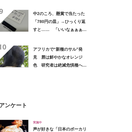
ｗ」「天才的発想」
9
中2のころ、懸賞で当たった
「780円の皿」→ひっくり返
すと…… 「いいなぁぁぁぁ
ぁ！」まさかのお宝に「胸熱
10
ですね……」
アフリカで“新種のサル”発
見 唇は鮮やかなオレンジ
色 研究者は絶滅危惧種への
分類も提案【海外】
アンケート
実施中
声が好きな「日本のボーカリ