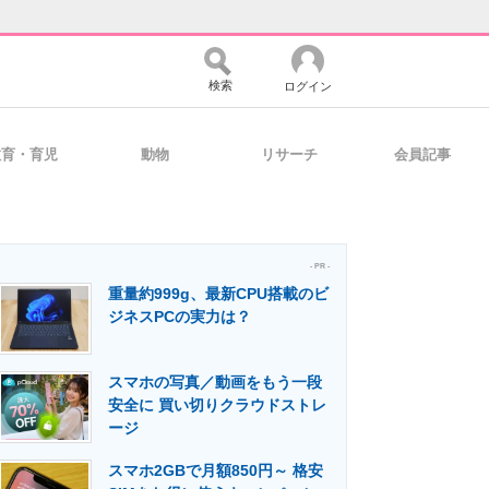
検索
ログイン
教育・育児
動物
リサーチ
会員記事
バイスの未来
好きが集まる 比べて選べる
- PR -
重量約999g、最新CPU搭載のビ
コミュニティ
マーケ×ITの今がよく分かる
ジネスPCの実力は？
スマホの写真／動画をもう一段
・活用を支援
安全に 買い切りクラウドストレ
ージ
スマホ2GBで月額850円～ 格安