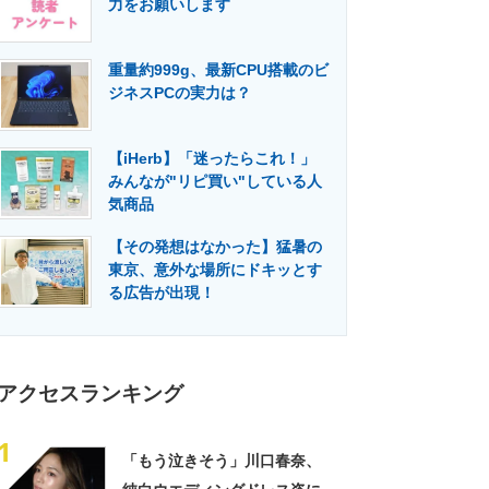
力をお願いします
門メディア
建設×テクノロジーの最前線
重量約999g、最新CPU搭載のビ
ジネスPCの実力は？
【iHerb】「迷ったらこれ！」
みんなが"リピ買い"している人
気商品
【その発想はなかった】猛暑の
東京、意外な場所にドキッとす
る広告が出現！
アクセスランキング
1
「もう泣きそう」川口春奈、