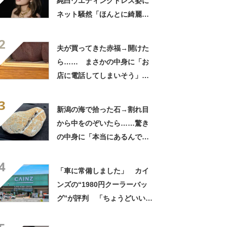
純白ウエディングドレス姿に
ネット騒然「ほんとに綺麗」
「この笑顔が切なすぎる」
2
夫が買ってきた赤福→開けた
ら…… まさかの中身に「お
店に電話してしまいそう」
「さすがに初めて見ました
3
笑」と107万表示
新潟の海で拾った石→割れ目
から中をのぞいたら……驚き
の中身に「本当にあるんです
ね！」「お宝だ」
4
「車に常備しました」 カイ
ンズの“1980円クーラーバッ
グ”が評判 「ちょうどいい大
きさ」「保冷剤を止めるベル
トが良い」