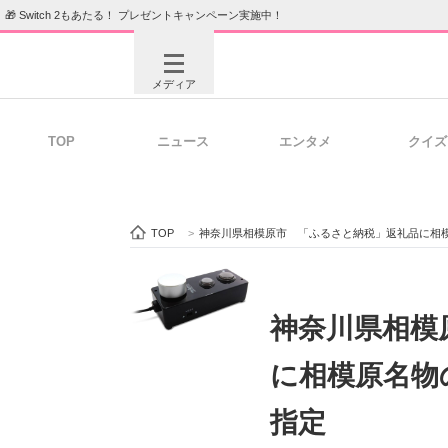
🎁 Switch 2もあたる！ プレゼントキャンペーン実施中！
メディア
TOP
ニュース
エンタメ
クイズ
注目記事を集めた総合ページ
ITの今
TOP
>
神奈川県相模原市 「ふるさと納税」返礼品に相模
ビジネスと働き方のヒント
AI活用
神奈川県相模
に相模原名物
ITエンジニア向け専門サイト
企業向けI
指定