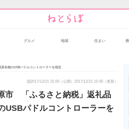
グルメ
地域
住まい
と未来を見通す
スマホと通信の最新トレンド
進化するPCとデ
原名物のUSBパドルコントローラーを指定
のいまが分かる
企業ITのトレンドを詳説
経営リーダーの
2017/12/21 15:00（公開）
2017/12/21 15:00（更新）
原市 「ふるさと納税」返礼品
のUSBパドルコントローラーを
T製品の総合サイト
IT製品の技術・比較・事例
製造業のIT導入