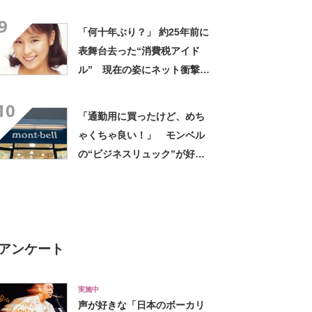
デに「全色ほしいくらい」
9
「参考になりました」
「何十年ぶり？」 約25年前に
表舞台去った“消費税アイド
ル” 現在の姿にネット衝撃
「いくつになってもかわい
10
い」「また会えるなんて」
「通勤用に買ったけど、めち
ゃくちゃ良い！」 モンベル
の“ビジネスリュック”が好
評 「615グラムで軽い」
「たくさん入る」「満員電車
に乗りやすくなった」
アンケート
実施中
声が好きな「日本のボーカリ