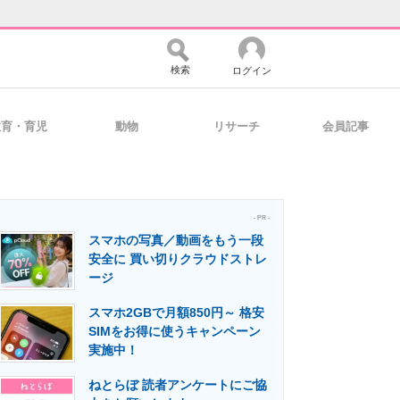
検索
ログイン
教育・育児
動物
リサーチ
会員記事
バイスの未来
好きが集まる 比べて選べる
- PR -
スマホの写真／動画をもう一段
コミュニティ
マーケ×ITの今がよく分かる
安全に 買い切りクラウドストレ
ージ
スマホ2GBで月額850円～ 格安
・活用を支援
SIMをお得に使うキャンペーン
実施中！
ねとらぼ 読者アンケートにご協