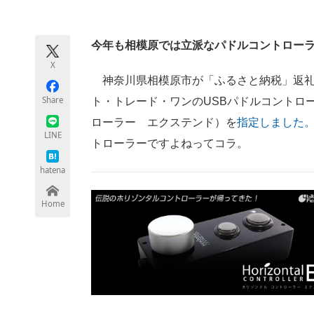
モノづくり技術者専門サイト
エレクトロ
今年も相模原では立派なパドルコントロー
X
ちょっと気になるネットの話題
神奈川県相模原市が「ふるさと納税」返礼
Share
ト・トレード・ワンのUSBパドルコントローラー「Ho
ローラー エクステンド）を
指定しました
LINE
トローラーですよねってコラ。
hatena
Home