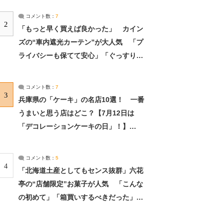
コメント数：
7
2
「もっと早く買えば良かった」 カイン
ズの“車内遮光カーテン”が大人気 「プ
ライバシーも保てて安心」「ぐっすり眠
れました」（2/2） | ライフ ねとらぼリ
サーチ：2ページ目
コメント数：
7
3
兵庫県の「ケーキ」の名店10選！ 一番
うまいと思う店はどこ？【7月12日は
「デコレーションケーキの日」！】
（2/4） | 兵庫県 ねとらぼリサーチ：2ペ
ージ目
コメント数：
5
4
「北海道土産としてもセンス抜群」六花
亭の“店舗限定”お菓子が人気 「こんな
の初めて」「箱買いするべきだった」
（1/2） | 北海道 ねとらぼリサーチ