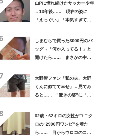
5
山Pに憧れ続けたサッカー少年
→13年後…… 現在の姿に
「えっぐい」「本気すぎて尊
敬する」と49万再生
6
しまむらで買った3000円のバ
ッグ→「何か入ってる！」と
開けたら…… まさかの中身
に「買いに走った」「コスパ
7
良すぎる」
大野智ファン「私の夫、大野
くんに似てて幸せ」→見てみ
ると…… ‟驚きの姿”に「最
高すぎません？」「本物かと
8
思いました！」
62歳・62キロの女性がユニク
ロの“2990円ワンピ”を着た
ら…… 目からウロコのコー