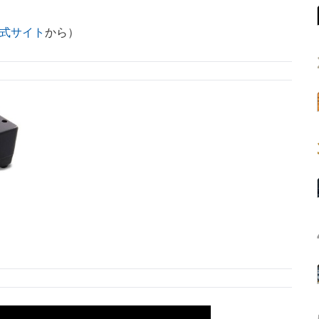
式サイト
から）