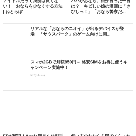
アイドルだって我慢は良くな
パパがおなら、娘が言った一言
い！ おならを少なくする方法
は？ キビしい娘の漫画に「き
| ねとらぼ
びしっ！」「おなら警察だ...
リアルな「おならのニオイ」が出るデバイスが登
場 「サウスパーク」のゲーム向けに開...
スマホ2GBで月額850円～ 格安SIMをお得に使うキ
ャンペーン実施中！
PR(IIJmio)
FPが解説！Apple製品を分割手
飼い主のおならを隣でくらった