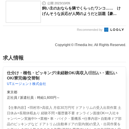
公開 2023/10/09
飼い主のおならを隣でくらったワンコ…… け
げんそうな反応が人間のようだと話題【豪...
Recommended by
Copyright © ITmedia Inc. All Rights Reserved.
求人情報
仕分け・梱包・ピッキング/未経験OK/高収入/日払い・週払い
OK/寮完備/交替制
UTエージェント株式会社
東京都
正社員 / 派遣社員：時給1,600円～
【仕事内容】<羽村市>高収入 月収30万円可 ドアトリムの受入出荷作業 土
日休み×長期休暇あり 経験不問 <履歴書不要 オンライン面接OK><入社キ
ャンペーン実施中!> <業種> 車・バイク・重機系 <仕事内容> 自動車ドア部
品のピッキングなど ドアトリム(自動車ドアの室内側)の受入・出荷作業を