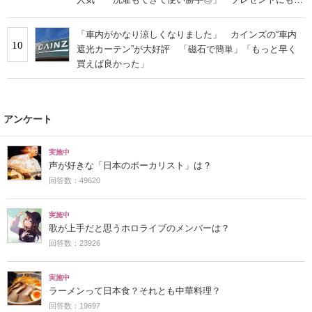
すすめ」
「車内がかなり涼しくなりました」 カインズの“車内
10
遮光カーテン”が大好評 「磁石で簡単」「もっと早く
買えば良かった」
アンケート
実施中
声が好きな「日本のボーカリスト」は？
回答数：49620
実施中
歌が上手だと思うホロライブのメンバーは？
回答数：23926
実施中
ラーメンって日本食？それとも中華料理？
回答数：19697