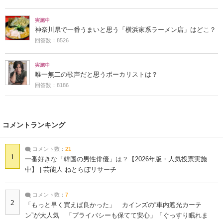
実施中
神奈川県で一番うまいと思う「横浜家系ラーメン店」はどこ？
回答数：8526
実施中
唯一無二の歌声だと思うボーカリストは？
回答数：8186
コメントランキング
コメント数：
21
1
一番好きな「韓国の男性俳優」は？【2026年版・人気投票実施
中】 | 芸能人 ねとらぼリサーチ
コメント数：
7
2
「もっと早く買えば良かった」 カインズの“車内遮光カーテ
ン”が大人気 「プライバシーも保てて安心」「ぐっすり眠れま