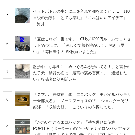
ペットボトルの半分に土を入れて種をまくと…… 110
5
日後の光景に「とても感動」「これはいいアイデア」
【海外】
「夏はこれが一番です」 GUの“1290円ルームウェアセ
6
ット”が大人気 「涼しくて着心地がよく、乾きも早
い」「毎日着るので3枚買いました」
散歩中、小学生に「ぬいぐるみが歩いてる！」と言われ
7
た子犬 納得の姿に「最高の褒め言葉！」「遭遇した
い」投稿者に話を聞いた
「スマホ、長財布、鍵、エコバッグ、モバイルバッテリ
8
ー全部入る」 ノースフェイスの“ミニショルダー”が大
好評 「収納力◎」「こういうのを探してた」
「かわいすぎるエコバッグ」「持ち運びに便利」
9
PORTER（ポーター）の“たためるナイロンバッグ”が大
人気 「洗濯もできて使い勝手◎」「プレゼントにもお