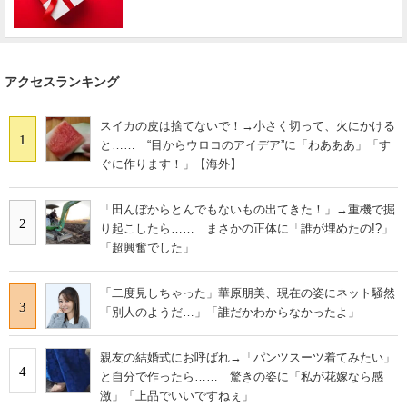
アクセスランキング
スイカの皮は捨てないで！→小さく切って、火にかける
1
と…… “目からウロコのアイデア”に「わあああ」「す
ぐに作ります！」【海外】
「田んぼからとんでもないもの出てきた！」→重機で掘
2
り起こしたら…… まさかの正体に「誰が埋めたの!?」
「超興奮でした」
「二度見しちゃった」華原朋美、現在の姿にネット騒然
3
「別人のようだ…」「誰だかわからなかったよ」
親友の結婚式にお呼ばれ→「パンツスーツ着てみたい」
4
と自分で作ったら…… 驚きの姿に「私が花嫁なら感
激」「上品でいいですねぇ」