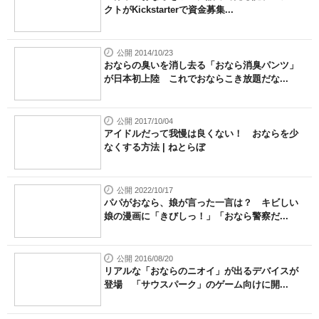
クトがKickstarterで資金募集...
公開 2014/10/23
おならの臭いを消し去る「おなら消臭パンツ」
が日本初上陸 これでおならこき放題だな...
公開 2017/10/04
アイドルだって我慢は良くない！ おならを少
なくする方法 | ねとらぼ
公開 2022/10/17
パパがおなら、娘が言った一言は？ キビしい
娘の漫画に「きびしっ！」「おなら警察だ...
公開 2016/08/20
リアルな「おならのニオイ」が出るデバイスが
登場 「サウスパーク」のゲーム向けに開...