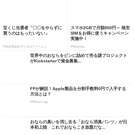
宝くじ当選者「〇〇をやらずに
スマホ2GBで月額850円～ 格安
買うのはもったいない」
SIMをお得に使うキャンペーン
実施中！
PR(合同会社デジタルファーム )
PR(IIJmio)
世界中のおならをビンに詰めて売る謎プロジェクト
がKickstarterで資金募集...
FPが解説！Apple製品を分割手数料0円で入手する
方法とは？
PR(Fav-Log)
おならの臭いを消し去る「おなら消臭パンツ」が日
本初上陸 これでおならこき放題だな...