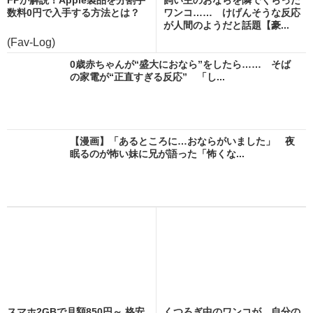
数料0円で入手する方法とは？
ワンコ…… けげんそうな反応
が人間のようだと話題【豪...
(Fav-Log)
0歳赤ちゃんが“盛大におなら”をしたら…… そば
の家電が“正直すぎる反応” 「し...
【漫画】「あるところに…おならがいました」 夜
眠るのが怖い妹に兄が語った「怖くな...
スマホ2GBで月額850円～ 格安
くつろぎ中のワンコが、自分の