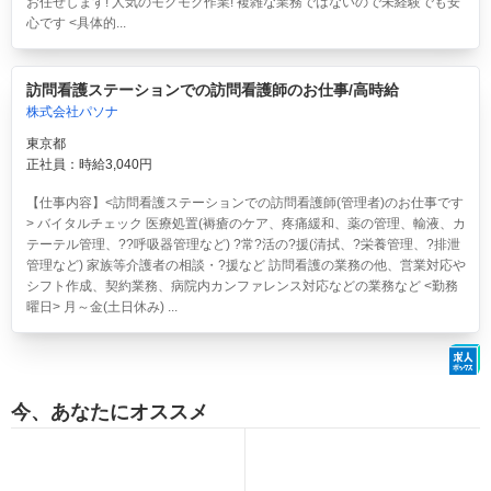
お任せします! 人気のモクモク作業! 複雑な業務ではないので未経験でも安
心です <具体的...
訪問看護ステーションでの訪問看護師のお仕事/高時給
株式会社パソナ
東京都
正社員：時給3,040円
【仕事内容】<訪問看護ステーションでの訪問看護師(管理者)のお仕事です
> バイタルチェック 医療処置(褥瘡のケア、疼痛緩和、薬の管理、輸液、カ
テーテル管理、??呼吸器管理など) ?常?活の?援(清拭、?栄養管理、?排泄
管理など) 家族等介護者の相談・?援など 訪問看護の業務の他、営業対応や
シフト作成、契約業務、病院内カンファレンス対応などの業務など <勤務
曜日> 月～金(土日休み) ...
今、あなたにオススメ