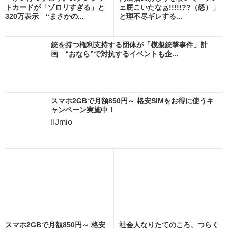
トカードが「ゾロリすぎる」と
ェ屁こいたなぁ!!!!!??（怒）」
320万表示 “まさかの...
と理不尽ギレする...
銃を持つ権利支持する団体が「模擬銃撃事件」計
画 “おなら”で対抗するイベントも企...
スマホ2GBで月額850円～ 格安SIMをお得に使うキ
ャンペーン実施中！
IIJmio
スマホ2GBで月額850円～ 格安
社会人なりたてのころ、つらく