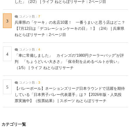
した」（2/2） | ライフ ねとらぼリサーチ：2ページ目
コメント数：
7
3
兵庫県の「ケーキ」の名店10選！ 一番うまいと思う店はどこ？
【7月12日は「デコレーションケーキの日」！】（2/4） | 兵庫県
ねとらぼリサーチ：2ページ目
コメント数：
4
4
「車に常備しました」 カインズの“1980円クーラーバッグ”が評
判 「ちょうどいい大きさ」「保冷剤を止めるベルトが良い」
（1/5） | ライフ ねとらぼリサーチ
コメント数：
3
5
【バレーボール】ネーションズリーグ日本ラウンドで活躍を期待
している「日本男子バレー代表選手」は？【2026年版・人気投
票実施中】（投票結果） | スポーツ ねとらぼリサーチ
カテゴリ一覧