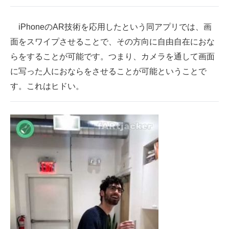
企業向けIT製品の総合サイト
iPhoneのAR技術を応用したという同アプリでは、画
IT製品の技術・比較・事例
面をスワイプさせることで、その方向に自由自在におな
らをすることが可能です。つまり、カメラを通して画面
製造業のIT導入・活用を支援
に写った人におならをさせることが可能ということで
モノづくり技術者専門サイト
す。これはヒドい。
エレクトロニクス専門サイト
電子設計の基本と応用
エネルギーの専門メディア
建設×テクノロジーの最前線
ちょっと気になるネットの話題