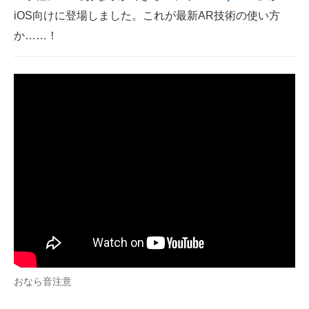
iOS向けに登場しました。これが最新AR技術の使い方
ITの今と未来を見通す
か……！
スマホと通信の最新トレンド
進化するPCとデバイスの未来
好きが集まる 比べて選べる
ビジネスと働き方のヒント
AI活用のいまが分かる
企業ITのトレンドを詳説
経営リーダーのコミュニティ
マーケ×ITの今がよく分かる
おなら音注意
ITエンジニア向け専門サイト