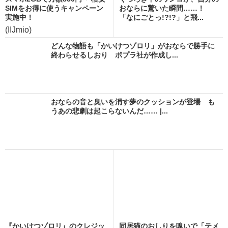
SIMをお得に使うキャンペーン
おならに驚いた瞬間……！
実施中！
「なにごとっ!?!?」と飛...
(IIJmio)
どんな物語も「かいけつゾロリ」がおならで勝手に
終わらせるしおり ポプラ社が作成し...
おならの音と臭いを消す夢のクッションが登場 も
うあの悲劇は起こらないんだ…… |...
『かいけつゾロリ』のクレジッ
同居猫のおしりを嗅いで「テメ