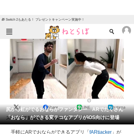
🎁 Switch 2もあたる！ プレゼントキャンペーン実施中！
ねとらぼメニュー
TOP
ニュース
エンタメ
クイズ
グルメ
地域
住まい
教育・育児
動物
リサーチ
2017/12/30 10:00（公開）
X
Share
LINE
hatena
会員記事
尻から虹がでるおならがファンタジー ARでたくさん
「おなら」ができる変テコなアプリがiOS向けに登場
スワイプで自由自在におなら。
メディア
手軽にARでおならができるアプリ「
fARtjacker
」が
注目記事を集めた総合ページ