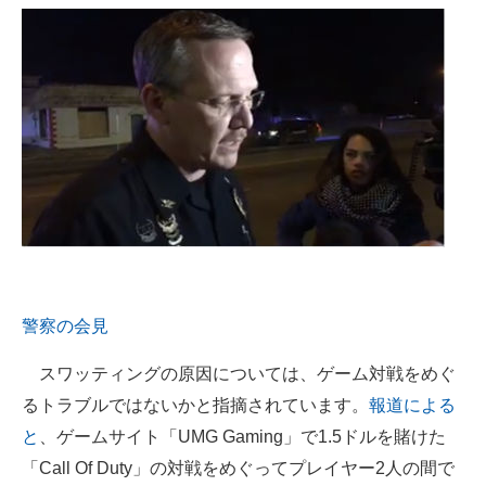
企業向けIT製品の総合サイト
IT製品の技術・比較・事例
製造業のIT導入・活用を支援
モノづくり技術者専門サイト
エレクトロニクス専門サイト
電子設計の基本と応用
エネルギーの専門メディア
警察の会見
建設×テクノロジーの最前線
スワッティングの原因については、ゲーム対戦をめぐ
ちょっと気になるネットの話題
るトラブルではないかと指摘されています。
報道による
と
、ゲームサイト「UMG Gaming」で1.5ドルを賭けた
「Call Of Duty」の対戦をめぐってプレイヤー2人の間で