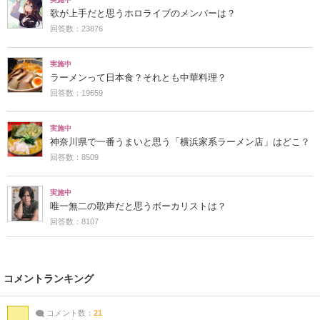
歌が上手だと思うホロライブのメンバーは？
回答数：23876
実施中
ラーメンって日本食？それとも中華料理？
回答数：19659
実施中
神奈川県で一番うまいと思う「横浜家系ラーメン店」はどこ？
回答数：8509
実施中
唯一無二の歌声だと思うボーカリストは？
回答数：8107
コメントランキング
コメント数：
21