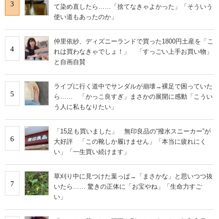
3
て染め直したら……「捨てなきゃよかった」「そういう
使い道もあったのか」
仲里依紗、ディズニーランドで買った1800円土産を「こ
4
れは買わなきゃでしょ！」 「すっごい上手お買い物」
と自画自賛
ライブに行く道中でサンダルが崩壊→裸足で困っていた
5
ら…… 「かっこ良すぎ」まさかの展開に感動「こうい
う人に私もなりたい」
「15足も買いました」 無印良品の“撥水スニーカー”が
6
大好評 「この靴しか履けません」「本当に疲れにく
い」「一生買い続けます」
草刈り中に見つけた葉っぱ→「まさかな」と思いつつ抜
7
いたら…… 驚きの正体に「お宝やね」「生命力すご
い」