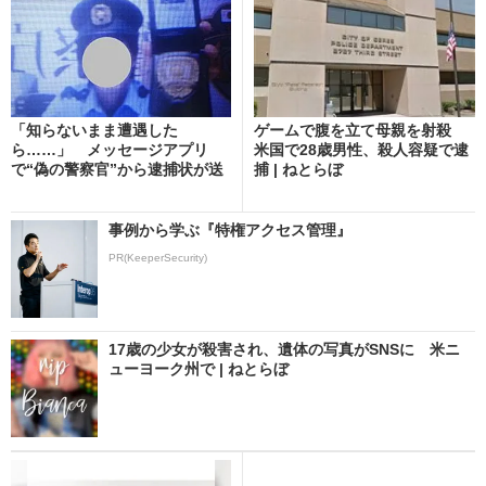
「知らないまま遭遇した
ゲームで腹を立て母親を射殺
ら……」 メッセージアプリ
米国で28歳男性、殺人容疑で逮
で“偽の警察官”から逮捕状が送
捕 | ねとらぼ
ら...
事例から学ぶ『特権アクセス管理』
PR(KeeperSecurity)
17歳の少女が殺害され、遺体の写真がSNSに 米ニ
ューヨーク州で | ねとらぼ