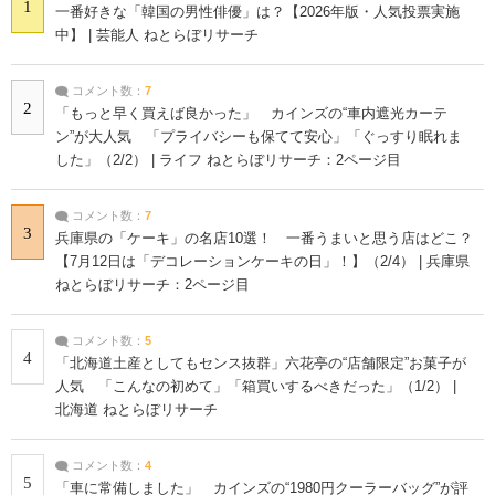
1
一番好きな「韓国の男性俳優」は？【2026年版・人気投票実施
中】 | 芸能人 ねとらぼリサーチ
コメント数：
7
2
「もっと早く買えば良かった」 カインズの“車内遮光カーテ
ン”が大人気 「プライバシーも保てて安心」「ぐっすり眠れま
した」（2/2） | ライフ ねとらぼリサーチ：2ページ目
コメント数：
7
3
兵庫県の「ケーキ」の名店10選！ 一番うまいと思う店はどこ？
【7月12日は「デコレーションケーキの日」！】（2/4） | 兵庫県
ねとらぼリサーチ：2ページ目
コメント数：
5
4
「北海道土産としてもセンス抜群」六花亭の“店舗限定”お菓子が
人気 「こんなの初めて」「箱買いするべきだった」（1/2） |
北海道 ねとらぼリサーチ
コメント数：
4
5
「車に常備しました」 カインズの“1980円クーラーバッグ”が評