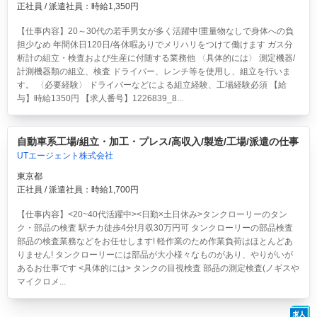
正社員 / 派遣社員：時給1,350円
【仕事内容】20～30代の若手男女が多く活躍中!重量物なしで身体への負
担少なめ 年間休日120日/各休暇ありでメリハリをつけて働けます ガス分
析計の組立・検査および生産に付随する業務他 〈具体的には〉 測定機器/
計測機器類の組立、検査 ドライバー、レンチ等を使用し、組立を行いま
す。 〈必要経験〉 ドライバーなどによる組立経験、工場経験必須 【給
与】時給1350円 【求人番号】1226839_8...
自動車系工場/組立・加工・プレス/高収入/製造/工場/派遣の仕事
UTエージェント株式会社
東京都
正社員 / 派遣社員：時給1,700円
【仕事内容】<20~40代活躍中><日勤×土日休み>タンクローリーのタン
ク・部品の検査 駅チカ徒歩4分!月収30万円可
タンクローリーの部品検査
部品の検査業務などをお任せします! 軽作業のため作業負荷はほとんどあ
りません! タンクローリーには部品が大小様々なものがあり、やりがいが
あるお仕事です <具体的には> タンクの目視検査 部品の測定検査(ノギスや
マイクロメ...