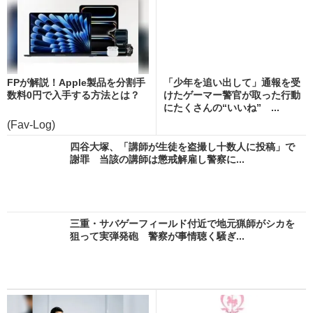
FPが解説！Apple製品を分割手
「少年を追い出して」通報を受
数料0円で入手する方法とは？
けたゲーマー警官が取った行動
にたくさんの“いいね” ...
(Fav-Log)
四谷大塚、「講師が生徒を盗撮し十数人に投稿」で
謝罪 当該の講師は懲戒解雇し警察に...
三重・サバゲーフィールド付近で地元猟師がシカを
狙って実弾発砲 警察が事情聴く騒ぎ...