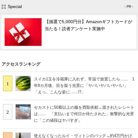
Special
- PR -
【抽選で5,000円分】Amazonギフトカードが
当たる！読者アンケート実施中
アクセスランキング
スイカ1玉を冷蔵庫に入れず、常温で放置したら…… 1
1
年8カ月後、目を疑う光景に「ヤバいヤバいヤバい」
「えっ、こんな姿に……!?」
セカストに50着以上の服を買取依頼→渡されたレシート
2
は…… 「支払いまで何日か待たされた」衝撃的な光景
に「この値段はヤバすぎ」
使えなくなったルイ・ヴィトンのバッグ→約4万円かけ