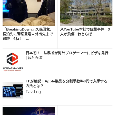
「BreakingDown」久保田覚、
米YouTube本社で銃撃事件 3
宿泊先に警察登場→外出先まで
人が負傷 | ねとらぼ
追跡「4ね！」...
日本初！ 法務省が海外プロゲーマーにビザを発行
| ねとらぼ
FPが解説！Apple製品を分割手数料0円で入手する
方法とは？
Fav-Log