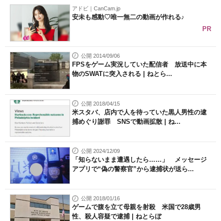
アドビ｜CanCam.jp
安未も感動♡唯一無二の動画が作れる♪
PR
公開 2014/09/06
FPSをゲーム実況していた配信者 放送中に本
物のSWATに突入される | ねとら...
公開 2018/04/15
米スタバ、店内で人を待っていた黒人男性の逮
捕めぐり謝罪 SNSで動画拡散 | ね...
公開 2024/12/09
「知らないまま遭遇したら……」 メッセージ
アプリで“偽の警察官”から逮捕状が送ら...
公開 2018/01/16
ゲームで腹を立て母親を射殺 米国で28歳男
性、殺人容疑で逮捕 | ねとらぼ