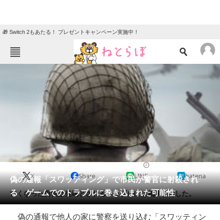
🎁 Switch 2もあたる！ プレゼントキャンペーン実施中！
ねとらぼメニュー
TOP
ニュース
エンタメ
クイズ
グルメ
地域
住まい
教育・育児
動物
リサーチ
2017/12/30 19:35（公開）
X
Share
LINE
hatena
会員記事
偽の通報「スワッティング」で市民が警官に射殺され
る ゲームでのトラブルに巻き込まれた可能性
亡くなった男性は発端とされるトラブルには無関係でした。
メディア
偽の通報で他人の家に警察を送り込む「スワッティン
注目記事を集めた総合ページ