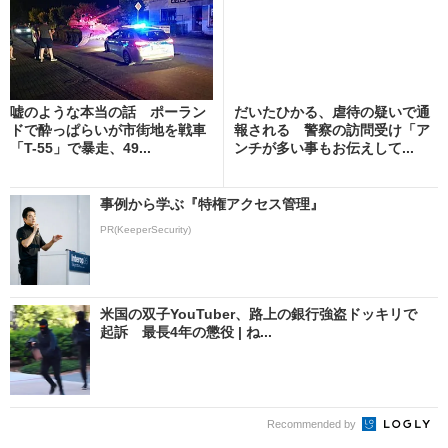
嘘のような本当の話 ポーラン
だいたひかる、虐待の疑いで通
ドで酔っぱらいが市街地を戦車
報される 警察の訪問受け「ア
「T-55」で暴走、49...
ンチが多い事もお伝えして...
事例から学ぶ『特権アクセス管理』
PR(KeeperSecurity)
米国の双子YouTuber、路上の銀行強盗ドッキリで
起訴 最長4年の懲役 | ね...
Recommended by