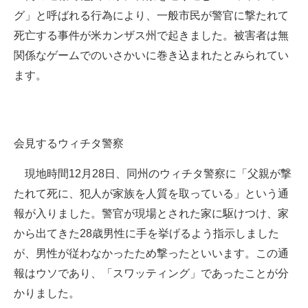
グ」と呼ばれる行為により、一般市民が警官に撃たれて
ITの今と未来を見通す
死亡する事件が米カンザス州で起きました。被害者は無
関係なゲームでのいさかいに巻き込まれたとみられてい
スマホと通信の最新トレンド
ます。
進化するPCとデバイスの未来
好きが集まる 比べて選べる
会見するウィチタ警察
ビジネスと働き方のヒント
現地時間12月28日、同州のウィチタ警察に「父親が撃
AI活用のいまが分かる
たれて死に、犯人が家族を人質を取っている」という通
企業ITのトレンドを詳説
報が入りました。警官が現場とされた家に駆けつけ、家
から出てきた28歳男性に手を挙げるよう指示しました
経営リーダーのコミュニティ
が、男性が従わなかったため撃ったといいます。この通
マーケ×ITの今がよく分かる
報はウソであり、「スワッティング」であったことが分
かりました。
ITエンジニア向け専門サイト