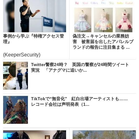
事例から学ぶ『特権アクセス管
偽注文→キャンセルの業務妨
理』
害 被害届を出したアパレルブ
ランドの報告に注目集まる ...
(KeeperSecurity)
Twitter警察24時？ 英国の警察が24時間ツイート
実況 「アナグマに追いか...
TikTokで“無音化” 紅白出場アーティストも……
レコード会社は声明発表（1...