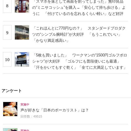
「スマホを落として画面を割ってしまった」無印良品
8
の“ミニサコッシュ”を購入→「安心して持ち歩ける」よ
うに 「付けているのを忘れるくらい軽い」など好評
「これほんとに770円なの？」 スタンダードプロダク
9
ツの“シンプル腕時計”が大好評 「もうこれでいい」
「かなり満足感高い」
「5枚も買いました」 ワークマンの“1500円ゴルフポロ
10
シャツ”が大好評 「ゴルフにも普段使いにも最適」
「汗をかいてもすぐ乾く」「全てに大満足しています」
アンケート
実施中
声が好きな「日本のボーカリスト」は？
回答数：49515
実施中