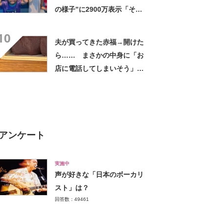
の様子”に2900万表示「そう
なるわなw」「分かるよ」
10
「いったい何が」
夫が買ってきた赤福→開けた
ら…… まさかの中身に「お
店に電話してしまいそう」
「さすがに初めて見ました
笑」と107万表示
アンケート
実施中
声が好きな「日本のボーカリ
スト」は？
回答数：49461