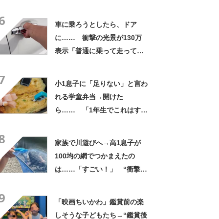
才!!!!」「お金払うから作って
6
ほしいレベル」
車に乗ろうとしたら、ドア
に…… 衝撃の光景が130万
表示「普通に乗って走ってた
やん」「どうやって入った
7
の!?」
小1息子に「足りない」と言わ
れる学童弁当→開けた
ら…… 「1年生でこれはすご
い」まさかの中身に「大ご馳
8
走」「うちの高校生男子より
家族で川遊びへ→高1息子が
多い」
100均の網でつかまえたの
は……「すごい！」 “衝撃の
光景”に「めっちゃ大きい！」
9
「楽しそう」
「映画ちいかわ」鑑賞前の楽
しそうな子どもたち→“鑑賞後