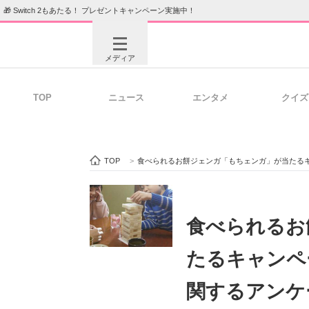
🎁 Switch 2もあたる！ プレゼントキャンペーン実施中！
メディア
TOP
ニュース
エンタメ
クイズ
注目記事を集めた総合ページ
ITの今
TOP
>
食べられるお餅ジェンガ「もちェンガ」が当たる
ビジネスと働き方のヒント
AI活用
食べられるお
たるキャンペ
ITエンジニア向け専門サイト
企業向けI
関するアンケ