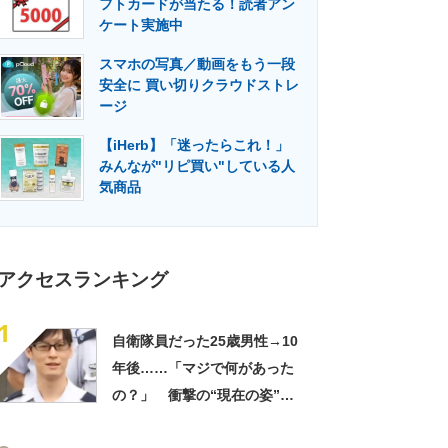
フトカードが当たる！読者アン
門メディア
建設×テクノロジーの最前線
ケート実施中
スマホの写真／動画をもう一段
安全に 買い切りクラウドストレ
ージ
【iHerb】「迷ったらこれ！」
みんなが"リピ買い"している人
気商品
アクセスランキング
1
自衛隊員だった25歳男性→10
年後……「マジで何があった
の？」 衝撃の“現在の姿”が
180万再生「別人…？」「好