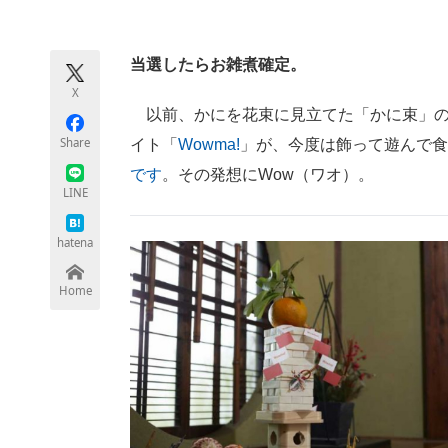
モノづくり技術者専門サイト
エレクトロ
当選したらお雑煮確定。
X
ちょっと気になるネットの話題
以前、かにを花束に見立てた「かに束」の
Share
イト「
Wowma!
」が、今度は飾って遊んで食
です
。その発想にWow（ワオ）。
LINE
hatena
Home