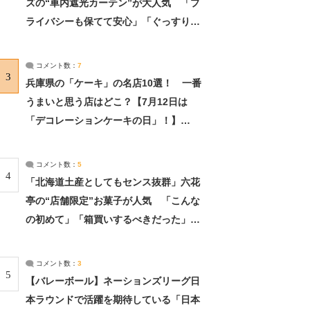
ズの“車内遮光カーテン”が大人気 「プ
ライバシーも保てて安心」「ぐっすり眠
れました」（2/2） | ライフ ねとらぼリ
サーチ：2ページ目
コメント数：
7
3
兵庫県の「ケーキ」の名店10選！ 一番
うまいと思う店はどこ？【7月12日は
「デコレーションケーキの日」！】
（2/4） | 兵庫県 ねとらぼリサーチ：2ペ
ージ目
コメント数：
5
4
「北海道土産としてもセンス抜群」六花
亭の“店舗限定”お菓子が人気 「こんな
の初めて」「箱買いするべきだった」
（1/2） | 北海道 ねとらぼリサーチ
コメント数：
3
5
【バレーボール】ネーションズリーグ日
本ラウンドで活躍を期待している「日本