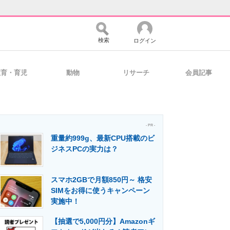
検索
ログイン
教育・育児
動物
リサーチ
会員記事
バイスの未来
好きが集まる 比べて選べる
- PR -
重量約999g、最新CPU搭載のビ
コミュニティ
マーケ×ITの今がよく分かる
ジネスPCの実力は？
スマホ2GBで月額850円～ 格安
・活用を支援
SIMをお得に使うキャンペーン
実施中！
【抽選で5,000円分】Amazonギ