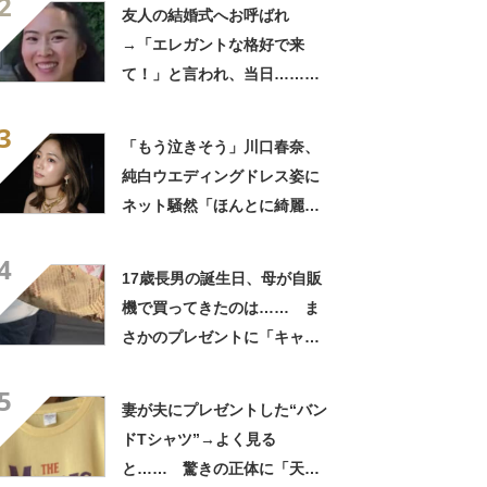
2
きに生きんしゃい」
友人の結婚式へお呼ばれ
→「エレガントな格好で来
て！」と言われ、当日……ま
さかの参列姿に「いやすごお
3
おお！」「天才」【海外】
「もう泣きそう」川口春奈、
純白ウエディングドレス姿に
ネット騒然「ほんとに綺麗」
「この笑顔が切なすぎる」
4
17歳長男の誕生日、母が自販
機で買ってきたのは…… ま
さかのプレゼントに「キャー
ーー！！」「2年後に絶対に真
5
似したい」
妻が夫にプレゼントした“バン
ドTシャツ”→よく見る
と…… 驚きの正体に「天