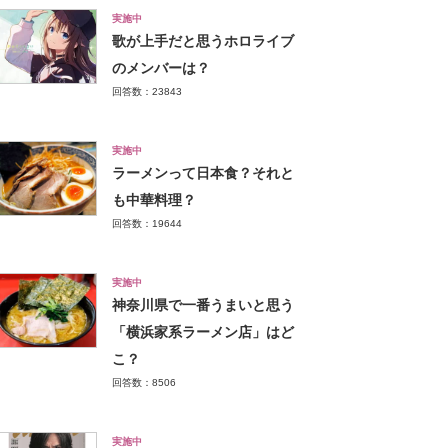
実施中
歌が上手だと思うホロライブ
のメンバーは？
回答数：23843
実施中
ラーメンって日本食？それと
も中華料理？
回答数：19644
実施中
神奈川県で一番うまいと思う
「横浜家系ラーメン店」はど
こ？
回答数：8506
実施中