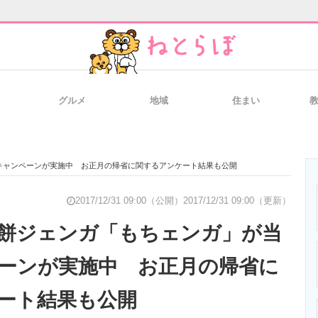
グルメ
地域
住まい
と未来を見通す
スマホと通信の最新トレンド
進化するPCとデ
キャンペーンが実施中 お正月の帰省に関するアンケート結果も公開
のいまが分かる
企業ITのトレンドを詳説
経営リーダーの
2017/12/31 09:00（公開）
2017/12/31 09:00（更新）
餅ジェンガ「もちェンガ」が当
ーンが実施中 お正月の帰省に
T製品の総合サイト
IT製品の技術・比較・事例
製造業のIT導入
ート結果も公開