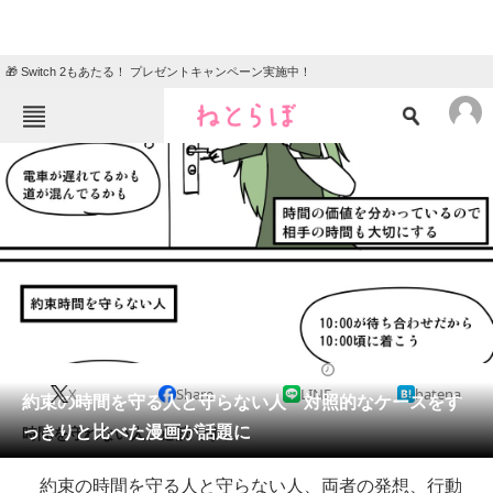
🎁 Switch 2もあたる！ プレゼントキャンペーン実施中！
ねとらぼメニュー
TOP
ニュース
エンタメ
クイズ
グルメ
地域
住まい
教育・育児
動物
リサーチ
2018/01/22 19:00（公開）
X
Share
LINE
hatena
会員記事
約束の時間を守る人と守らない人 対照的なケースをす
っきりと比べた漫画が話題に
時間を守れない人、必読です。
メディア
約束の時間を守る人と守らない人、両者の発想、行動
注目記事を集めた総合ページ