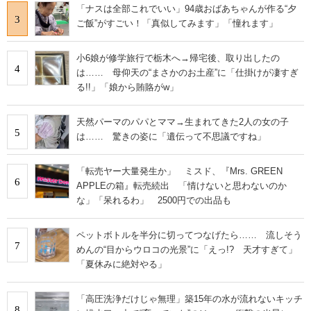
「ナスは全部これでいい」94歳おばあちゃんが作る“夕
3
ご飯”がすごい！「真似してみます」「憧れます」
小6娘が修学旅行で栃木へ→帰宅後、取り出したの
4
は…… 母仰天の“まさかのお土産”に「仕掛けが凄すぎ
る!!」「娘から賄賂がw」
天然パーマのパパとママ→生まれてきた2人の女の子
5
は…… 驚きの姿に「遺伝って不思議ですね」
「転売ヤー大量発生か」 ミスド、『Mrs. GREEN
6
APPLEの箱』転売続出 「情けないと思わないのか
な」「呆れるわ」 2500円での出品も
ペットボトルを半分に切ってつなげたら…… 流しそう
7
めんの“目からウロコの光景”に「えっ!? 天才すぎて」
「夏休みに絶対やる」
「高圧洗浄だけじゃ無理」築15年の水が流れないキッチ
8