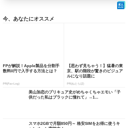
今、あなたにオススメ
FPが解説！Apple製品を分割手
【思わず見ちゃう！】猛暑の東
数料0円で入手する方法とは？
京、駅の階段が驚きのビジュア
ルになり話題に
PR(Fav-Log)
PR(ねとらぼ)
美山加恋のプリキュア史がめちゃくちゃエモい「子
供だった私はブラックに憧れて」→1...
スマホ2GBで月額850円～ 格安SIMをお得に使うキ