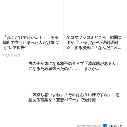
「歩くだけで汗が…！」→ある
全コマツッコミどころ 戦闘ロ
場所で立ち止まった人だけ気づ
ボが「いっけな〜い遅刻遅刻
く“レア広告”
☆」する漫画に「なんだこれ...
PR(ねとらぼ)
男の子が気になる相手のタイプ「清潔感がある人」
になるため頑張ったのに…… まさか...
「気持ち悪いよね」「それはお互い様ですね」 悪
意ある言葉を「妄想パワー」で受け流...
Recommended by