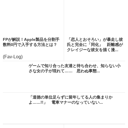
FPが解説！Apple製品を分割手
「恋人とおそろい」が暴走し彼
数料0円で入手する方法とは？
氏と完全に「同化」 距離感が
クレイジーな彼女を描く漫...
(Fav-Log)
ゲームで知り合った友達と待ち合わせ、知らない小
さな女の子が現れて…… 思わぬ事態...
「道徳の単位足らずに留年してる人の集まりか
よ……!!」 電車マナーのなっていない...