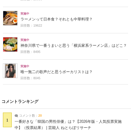
実施中
ラーメンって日本食？それとも中華料理？
回答数：19622
実施中
神奈川県で一番うまいと思う「横浜家系ラーメン店」はどこ？
回答数：8495
実施中
唯一無二の歌声だと思うボーカリストは？
回答数：8045
コメントランキング
コメント数：
20
1
一番好きな「韓国の男性俳優」は？【2026年版・人気投票実施
中】（投票結果） | 芸能人 ねとらぼリサーチ