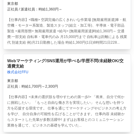
東京都
正社員 / 派遣社員：時給1,360円～
【仕事内容】<職種> 空調完備の広くきれいな作業場 [無期雇用派遣]車・航
空機・モーター系製造、製造スタッフ(組立・加工等)、半導体・電子部品
製造 <雇用形態> 無期雇用派遣 <給与> [無期雇用派遣]時給1,360円～ 交通
費:一部支給 自転車・電車代のみ 月15,000円まで 自転車は距離による 残業
代 別途支給 例)月21日勤務した場合 時給1,360円(1日)8時間21日228...
Webマーケティング/SNS運用が学べる/学歴不問/未経験OK/交
通費支給
株式会社FFU
東京都
正社員：時給1,700円～2,300円
【仕事内容】<未来の選択肢を増やすための第一歩!> 「将来、自分で何か
に挑戦したい」 「もっと自由な働き方を実現したい」 そんな想いを持つ
方を応援する環境です。 仕事を通じてマーケティングやビジネスの考え方
を学び、 自分自身の可能性を広げることができます。 仕事内容 未経験か
らスタートした先輩が多数活躍中! まずはお客様とのコミュニケーション
業務を通じて、ビジネスの基礎を学んでいた...