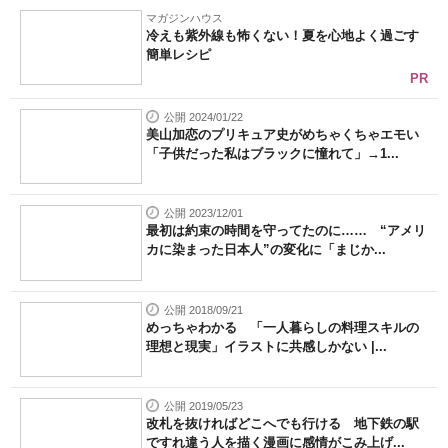
マガジンハウス
冷えも紫外線も怖くない！夏を心地よく過ごす
簡単レシピ
PR
公開 2024/01/22
美山加恋のプリキュア史がめちゃくちゃエモい
「子供だった私はブラックに憧れて」→1...
公開 2023/12/01
最初は約束の時間を守ってたのに…… “アメリ
カに染まった日本人”の変化に「まじか...
公開 2018/09/21
めっちゃわかる 「一人暮らしの料理スキルの
理想と現実」イラストに共感しかない |...
公開 2019/05/23
改札を抜ければどこへでも行ける 地下鉄の駅
ですれ違う人を描く漫画に感情がこみ上げ...