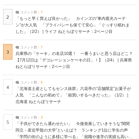
コメント数：
7
2
「もっと早く買えば良かった」 カインズの“車内遮光カーテ
ン”が大人気 「プライバシーも保てて安心」「ぐっすり眠れま
した」（2/2） | ライフ ねとらぼリサーチ：2ページ目
コメント数：
7
3
兵庫県の「ケーキ」の名店10選！ 一番うまいと思う店はどこ？
【7月12日は「デコレーションケーキの日」！】（2/4） | 兵庫県
ねとらぼリサーチ：2ページ目
コメント数：
5
4
「北海道土産としてもセンス抜群」六花亭の“店舗限定”お菓子が
人気 「こんなの初めて」「箱買いするべきだった」（1/2） |
北海道 ねとらぼリサーチ
コメント数：
3
5
「子供ができたら通わせたい」 今後発展していきそうな“関関
同立・産近甲龍の大学”といえば？ ランキング1位に学生の声
「学問の街のように多様に学べる」「就職や進学の実績も高い」