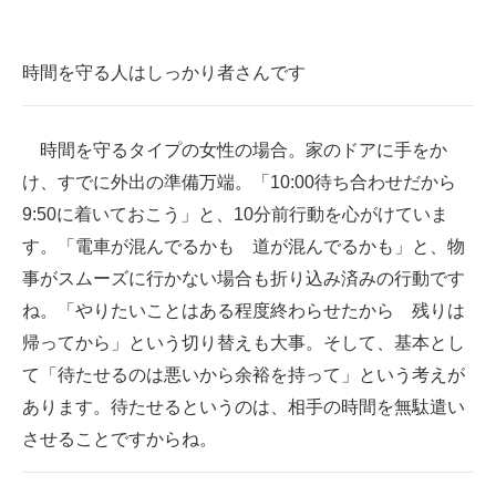
企業向けIT製品の総合サイト
時間を守る人はしっかり者さんです
IT製品の技術・比較・事例
製造業のIT導入・活用を支援
時間を守るタイプの女性の場合。家のドアに手をか
モノづくり技術者専門サイト
け、すでに外出の準備万端。「10:00待ち合わせだから
9:50に着いておこう」と、10分前行動を心がけていま
エレクトロニクス専門サイト
す。「電車が混んでるかも 道が混んでるかも」と、物
電子設計の基本と応用
事がスムーズに行かない場合も折り込み済みの行動です
ね。「やりたいことはある程度終わらせたから 残りは
エネルギーの専門メディア
帰ってから」という切り替えも大事。そして、基本とし
建設×テクノロジーの最前線
て「待たせるのは悪いから余裕を持って」という考えが
あります。待たせるというのは、相手の時間を無駄遣い
ちょっと気になるネットの話題
させることですからね。