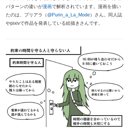
パターンの違いが
漫画
で解析されています。漫画を描い
ITの今と未来を見通す
たのは、プリアラ（
@Purin_a_La_Mode
）さん。同人誌
やpixivで作品を発表している絵描きさんです。
スマホと通信の最新トレンド
進化するPCとデバイスの未来
好きが集まる 比べて選べる
ビジネスと働き方のヒント
AI活用のいまが分かる
企業ITのトレンドを詳説
経営リーダーのコミュニティ
マーケ×ITの今がよく分かる
ITエンジニア向け専門サイト