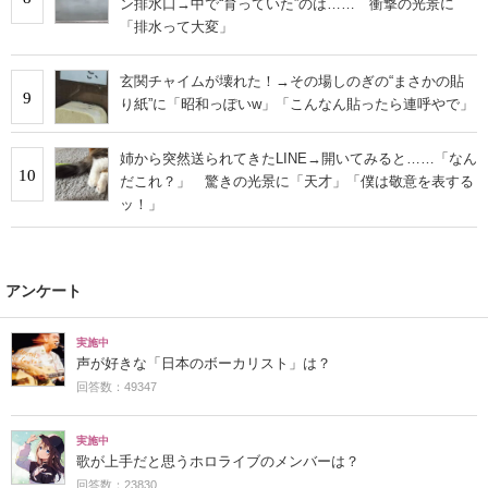
ン排水口→中で“育っていた”のは…… 衝撃の光景に
「排水って大変」
玄関チャイムが壊れた！→その場しのぎの“まさかの貼
9
り紙”に「昭和っぽいw」「こんなん貼ったら連呼やで」
姉から突然送られてきたLINE→開いてみると……「なん
10
だこれ？」 驚きの光景に「天才」「僕は敬意を表する
ッ！」
アンケート
実施中
声が好きな「日本のボーカリスト」は？
回答数：49347
実施中
歌が上手だと思うホロライブのメンバーは？
回答数：23830