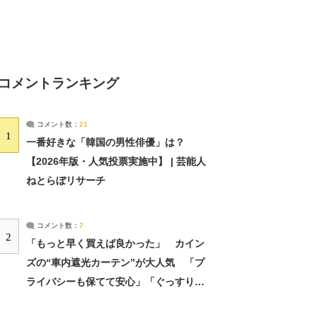
コメントランキング
コメント数：
21
1
一番好きな「韓国の男性俳優」は？
【2026年版・人気投票実施中】 | 芸能人
ねとらぼリサーチ
コメント数：
7
2
「もっと早く買えば良かった」 カイン
ズの“車内遮光カーテン”が大人気 「プ
ライバシーも保てて安心」「ぐっすり眠
れました」（2/2） | ライフ ねとらぼリ