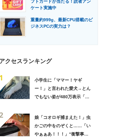
フトカードが当たる！読者アン
門メディア
建設×テクノロジーの最前線
ケート実施中
重量約999g、最新CPU搭載のビ
ジネスPCの実力は？
アクセスランキング
1
小学生に「ママー！ヤギ
ー！」と言われた愛犬→とん
でもない姿が480万表示「ど
う見ても犬ですけど？って顔
2
してる」「ストレス消え去っ
娘「コオロギ捕まえた！」虫
た」
かごの中をのぞくと……「い
やぁぁあ！！！」“衝撃事