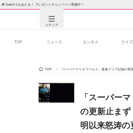
🎁 Switch 2もあたる！ プレゼントキャンペーン実施中！
メディア
TOP
ニュース
エンタメ
クイズ
注目記事を集めた総合ページ
ITの今
TOP
>
「スーパーマリオワールド」最速クリア記録の更新
ビジネスと働き方のヒント
AI活用
「スーパーマ
の更新止まず
ITエンジニア向け専門サイト
企業向けI
明以来怒涛の