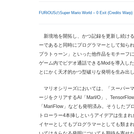
FURiOUSのSuper Mario World – 0 Exit (Credits Wa
新境地を開拓し、かつ記録を更新し続けるSe
ーであると同時にプログラマーとして知ら
プラトゥーン」といった他作品をモチーフに
ゲーム内でビデオ通話できるModを導入したり
とにかく天才的かつ型破りな発明を生み出
マリオシリーズにおいては、「スーパーマ
ージをクリアするAI「MarI/O」、Tenso
「MariFlow」なども発明済み。そうしたプ
トローラー4本挿しというアイデアは生まれ
イヤーとしてもプログラマーとしても類まれな
いてはさらなる発明についても期待を寄せ