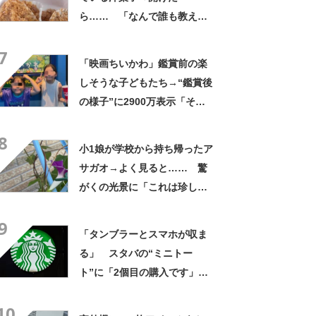
ら…… 「なんで誰も教えて
くれなかったんだ」驚きの中
7
身に「バレたか」「えっ食べ
「映画ちいかわ」鑑賞前の楽
たい」
しそうな子どもたち→“鑑賞後
の様子”に2900万表示「そう
なるわなw」「分かるよ」
8
「いったい何が」
小1娘が学校から持ち帰ったア
サガオ→よく見ると…… 驚
がくの光景に「これは珍し
い！」「え、めっちゃおしゃ
9
れ」
「タンブラーとスマホが収ま
る」 スタバの“ミニトー
ト”に「2個目の購入です」
「夏らしく涼しげ、そして軽
10
い」「店舗で見つけて即購入