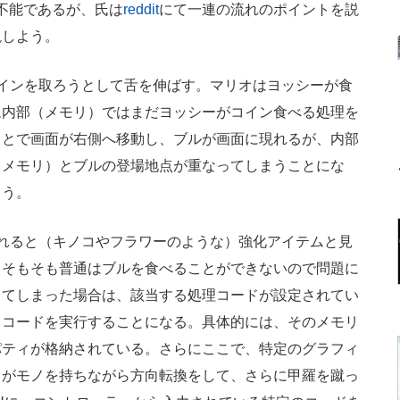
解不能であるが、氏は
reddit
にて一連の流れのポイントを説
説しよう。
インを取ろうとして舌を伸ばす。マリオはヨッシーが食
ム内部（メモリ）ではまだヨッシーがコイン食べる処理を
ことで画面が右側へ移動し、ブルが画面に現れるが、内部
（メモリ）とブルの登場地点が重なってしまうことにな
まう。
れると（キノコやフラワーのような）強化アイテムと見
、そもそも普通はブルを食べることができないので問題に
きてしまった場合は、該当する処理コードが設定されてい
るコードを実行することになる。具体的には、そのメモリ
パティが格納されている。さらにここで、特定のグラフィ
オがモノを持ちながら方向転換をして、さらに甲羅を蹴っ