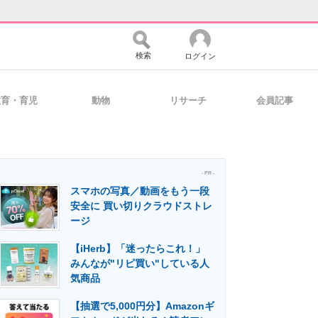
検索
ログイン
教育・育児
動物
リサーチ
会員記事
バイスの未来
好きが集まる 比べて選べる
- PR -
スマホの写真／動画をもう一段
コミュニティ
マーケ×ITの今がよく分かる
安全に 買い切りクラウドストレ
ージ
【iHerb】「迷ったらこれ！」
・活用を支援
みんなが"リピ買い"している人
気商品
【抽選で5,000円分】Amazonギ