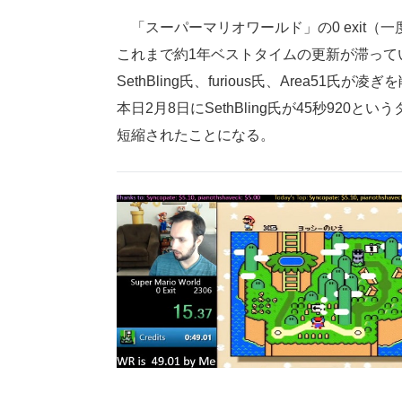
「スーパーマリオワールド」の0 exit（
これまで約1年ベストタイムの更新が滞って
SethBling氏、furious氏、Area
本日2月8日にSethBling氏が45秒92
短縮されたことになる。