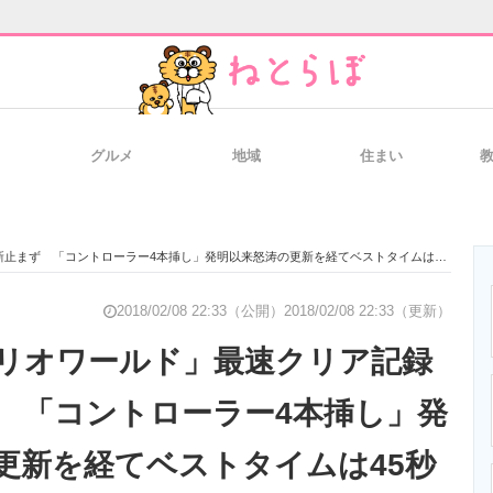
グルメ
地域
住まい
と未来を見通す
スマホと通信の最新トレンド
進化するPCとデ
止まず 「コントローラー4本挿し」発明以来怒涛の更新を経てベストタイムは45秒
のいまが分かる
企業ITのトレンドを詳説
経営リーダーの
2018/02/08 22:33（公開）
2018/02/08 22:33（更新）
リオワールド」最速クリア記録
 「コントローラー4本挿し」発
T製品の総合サイト
IT製品の技術・比較・事例
製造業のIT導入
更新を経てベストタイムは45秒