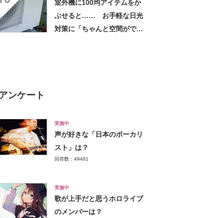
室外機に100均アイテムをか
しちゃいました」の声
ぶせると…… お手軽な日光
対策に「ちゃんと空間ができ
てグー」「これで楽します」
アンケート
実施中
声が好きな「日本のボーカリ
スト」は？
回答数：49481
実施中
歌が上手だと思うホロライブ
のメンバーは？