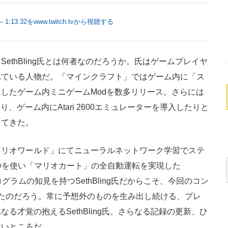
rp) – 1:13.32をwww.twitch.tvから視聴する
thBling氏とは何者なのだろうか。氏はゲームプレイヤ
れている人物だ。「マインクラフト」ではゲーム内に「ス
したゲーム内ミニゲームModを数多リリース。さらには
、ゲーム内にAtari 2600エミュレーターを導入したりと
してきた。
リオワールド」にてニューラルネットワーク学習でステ
rFlowを使い「マリオカート」の全自動運転を実現した
ログラムの知見を持つSethBling氏だからこそ、今回のコン
たのだろう。常に予想外のものを生み出し続ける、プレ
る才覚の抱えるSethBling氏。さらなる記録の更新、ひ
たいところだ。