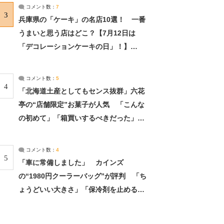
サーチ：2ページ目
コメント数：
7
3
兵庫県の「ケーキ」の名店10選！ 一番
うまいと思う店はどこ？【7月12日は
「デコレーションケーキの日」！】
（2/4） | 兵庫県 ねとらぼリサーチ：2ペ
ージ目
コメント数：
5
4
「北海道土産としてもセンス抜群」六花
亭の“店舗限定”お菓子が人気 「こんな
の初めて」「箱買いするべきだった」
（1/2） | 北海道 ねとらぼリサーチ
コメント数：
4
5
「車に常備しました」 カインズ
の“1980円クーラーバッグ”が評判 「ち
ょうどいい大きさ」「保冷剤を止めるベ
ルトが良い」（1/5） | ライフ ねとらぼ
リサーチ