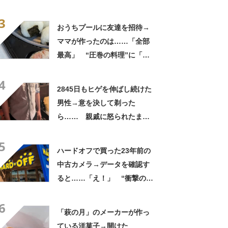
実”が160万再生「知らぬが
3
仏」
おうちプールに友達を招待→
ママが作ったのは……「全部
最高」 “圧巻の料理”に「う
っひょ～！」「勝手におっじ
4
ゃまっしまーーす！」
2845日もヒゲを伸ばし続けた
男性→意を決して剃った
ら…… 親戚に怒られたまさ
かの理由に「えぇwwwそんな
5
ぁ」「どんまいです」
ハードオフで買った23年前の
中古カメラ→データを確認す
ると……「え！」 “衝撃の中
身”に「そんなことあるのか」
6
「ドラマのような展開」
「萩の月」のメーカーが作っ
ている洋菓子→開けた