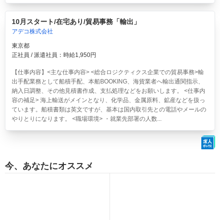
10月スタート/在宅あり/貿易事務「輸出」
アデコ株式会社
東京都
正社員 / 派遣社員：時給1,950円
【仕事内容】<主な仕事内容> <総合ロジクティクス企業での貿易事務>輸
出手配業務として船積手配、本船BOOKING、海貨業者へ輸出通関指示、
納入日調整、その他見積書作成、支払処理などをお願いします。 <仕事内
容の補足> 海上輸送がメインとなり、化学品、金属原料、鉱産などを扱っ
ています。船積書類は英文ですが、基本は国内取引先との電話やメールの
やりとりになります。 <職場環境> ・就業先部署の人数...
今、あなたにオススメ