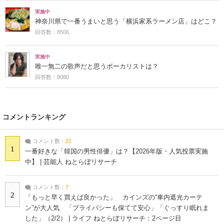
実施中
神奈川県で一番うまいと思う「横浜家系ラーメン店」はどこ？
回答数：8506
実施中
唯一無二の歌声だと思うボーカリストは？
回答数：8080
コメントランキング
コメント数：
21
1
一番好きな「韓国の男性俳優」は？【2026年版・人気投票実施
中】 | 芸能人 ねとらぼリサーチ
コメント数：
7
2
「もっと早く買えば良かった」 カインズの“車内遮光カーテ
ン”が大人気 「プライバシーも保てて安心」「ぐっすり眠れま
した」（2/2） | ライフ ねとらぼリサーチ：2ページ目