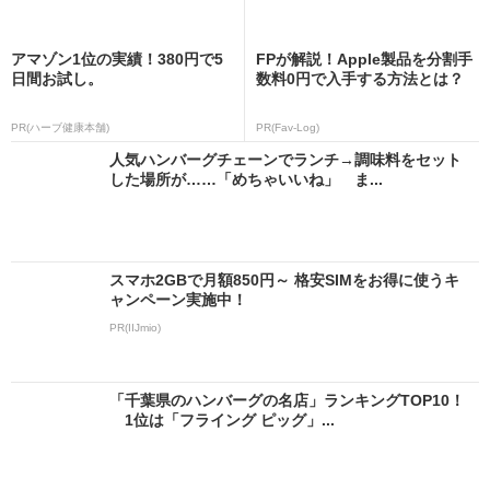
アマゾン1位の実績！380円で5
FPが解説！Apple製品を分割手
日間お試し。
数料0円で入手する方法とは？
PR(ハーブ健康本舗)
PR(Fav-Log)
人気ハンバーグチェーンでランチ→調味料をセット
した場所が……「めちゃいいね」 ま...
スマホ2GBで月額850円～ 格安SIMをお得に使うキ
ャンペーン実施中！
PR(IIJmio)
「千葉県のハンバーグの名店」ランキングTOP10！
1位は「フライング ピッグ」...