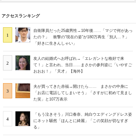
アクセスランキング
自衛隊員だった25歳男性→10年後……「マジで何があっ
1
たの？」 衝撃の“現在の姿”が180万再生「別人…？」
「好きに生きんしゃい」
友人の結婚式へお呼ばれ→「エレガントな格好で来
2
て！」と言われ、当日……まさかの参列姿に「いやすご
おおお！」「天才」【海外】
夫が買ってきた赤福→開けたら…… まさかの中身に
3
「お店に電話してしまいそう」「さすがに初めて見まし
た笑」と107万表示
「もう泣きそう」川口春奈、純白ウエディングドレス姿
4
にネット騒然「ほんとに綺麗」「この笑顔が切なすぎ
る」