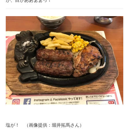
が、目がああぁぁっ！
企業向けIT製品の総合サイト
IT製品の技術・比較・事例
製造業のIT導入・活用を支援
モノづくり技術者専門サイト
エレクトロニクス専門サイト
電子設計の基本と応用
エネルギーの専門メディア
建設×テクノロジーの最前線
ちょっと気になるネットの話題
塩が！ （画像提供：堀井拓馬さん）