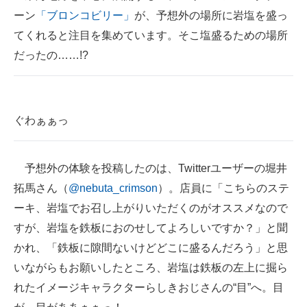
ーン
「ブロンコビリー」
が、予想外の場所に岩塩を盛っ
ITの今と未来を見通す
てくれると注目を集めています。そこ塩盛るための場所
だったの……!?
スマホと通信の最新トレンド
進化するPCとデバイスの未来
好きが集まる 比べて選べる
ぐわぁぁっ
ビジネスと働き方のヒント
予想外の体験を投稿したのは、Twitterユーザーの堀井
AI活用のいまが分かる
拓馬さん（
@nebuta_crimson
）。店員に「こちらのステ
企業ITのトレンドを詳説
ーキ、岩塩でお召し上がりいただくのがオススメなので
すが、岩塩を鉄板におのせしてよろしいですか？」と聞
経営リーダーのコミュニティ
かれ、「鉄板に隙間ないけどどこに盛るんだろう」と思
マーケ×ITの今がよく分かる
いながらもお願いしたところ、岩塩は鉄板の左上に掘ら
れたイメージキャラクターらしきおじさんの“目”へ。目
ITエンジニア向け専門サイト