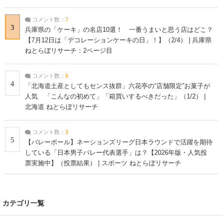
コメント数：
7
3
兵庫県の「ケーキ」の名店10選！ 一番うまいと思う店はどこ？
【7月12日は「デコレーションケーキの日」！】（2/4） | 兵庫県
ねとらぼリサーチ：2ページ目
コメント数：
5
4
「北海道土産としてもセンス抜群」六花亭の“店舗限定”お菓子が
人気 「こんなの初めて」「箱買いするべきだった」（1/2） |
北海道 ねとらぼリサーチ
コメント数：
3
5
【バレーボール】ネーションズリーグ日本ラウンドで活躍を期待
している「日本男子バレー代表選手」は？【2026年版・人気投
票実施中】（投票結果） | スポーツ ねとらぼリサーチ
カテゴリ一覧