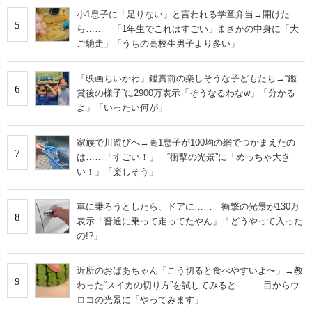
小1息子に「足りない」と言われる学童弁当→開けた
5
ら…… 「1年生でこれはすごい」まさかの中身に「大
ご馳走」「うちの高校生男子より多い」
「映画ちいかわ」鑑賞前の楽しそうな子どもたち→“鑑
6
賞後の様子”に2900万表示「そうなるわなw」「分かる
よ」「いったい何が」
家族で川遊びへ→高1息子が100均の網でつかまえたの
7
は……「すごい！」 “衝撃の光景”に「めっちゃ大き
い！」「楽しそう」
車に乗ろうとしたら、ドアに…… 衝撃の光景が130万
8
表示「普通に乗って走ってたやん」「どうやって入った
の!?」
近所のおばあちゃん「こう切ると食べやすいよ〜」→教
9
わった“スイカの切り方”を試してみると…… 目からウ
ロコの光景に「やってみます」