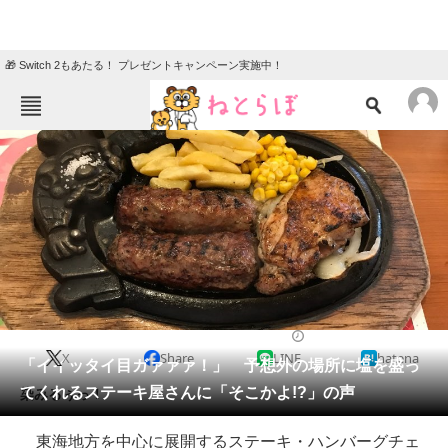
🎁 Switch 2もあたる！ プレゼントキャンペーン実施中！
ねとらぼメニュー
TOP
ニュース
エンタメ
クイズ
グルメ
地域
住まい
教育・育児
動物
リサーチ
2018/03/06 18:30（公開）
X
Share
LINE
hatena
会員記事
「イイッタイ目ガァァァ！」 予想外の場所に塩を盛っ
てくれるステーキ屋さんに「そこかよ!?」の声
染みるぅっ！
メディア
東海地方を中心に展開するステーキ・ハンバーグチェ
注目記事を集めた総合ページ