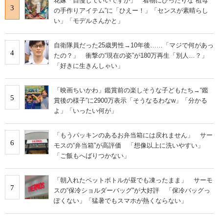
花嫁「自慢していいですか」 着物にぴったりな“祖母
3
の手作りアイテム”に「ひえー！」「センスが素晴らし
い」「モデルさんかと」
自衛隊員だった25歳男性→10年後……「マジで何があっ
4
たの？」 衝撃の“現在の姿”が180万再生「別人…？」
「好きに生きんしゃい」
「映画ちいかわ」鑑賞前の楽しそうな子どもたち→“鑑
5
賞後の様子”に2900万表示「そうなるわなw」「分かる
よ」「いったい何が」
「もうパッキンのあるお弁当箱には戻れません」 サー
6
モスの“弁当箱”が高評価 「想像以上に洗いやすい」
「ご飯もへばりつかない」
「朝入れたペットボトルが昼でも凍ったまま」 サーモ
7
スの“保冷ショルダーバッグ”が大好評 「保冷バッグっ
ぽくない」「猛暑でもスマホが熱くならない」