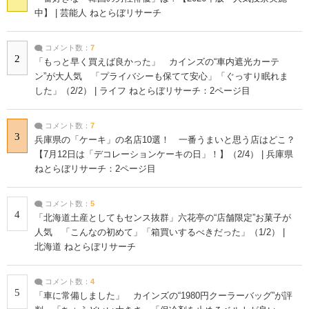
中】 | 芸能人 ねとらぼリサーチ
コメント数：
7
2
「もっと早く買えば良かった」 カインズの“車内遮光カーテ
ン”が大人気 「プライバシーも保てて安心」「ぐっすり眠れま
した」（2/2） | ライフ ねとらぼリサーチ：2ページ目
コメント数：
7
3
兵庫県の「ケーキ」の名店10選！ 一番うまいと思う店はどこ？
【7月12日は「デコレーションケーキの日」！】（2/4） | 兵庫県
ねとらぼリサーチ：2ページ目
コメント数：
5
4
「北海道土産としてもセンス抜群」六花亭の“店舗限定”お菓子が
人気 「こんなの初めて」「箱買いするべきだった」（1/2） |
北海道 ねとらぼリサーチ
コメント数：
4
5
「車に常備しました」 カインズの“1980円クーラーバッグ”が評