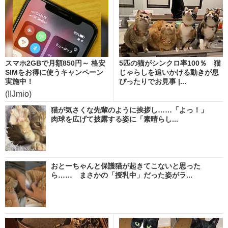
スマホ2GBで月額850円～ 格安
5匹の猫がシンクロ率100％ 猫
SIMをお得に使うキャンペーン
じゃらしを追いかける動きが息
実施中！
ぴったりでお見事 |...
(IIJmio)
猫が気さくな先輩のように挨拶し……「よっ！」
肉球を広げて披露する姿に「素晴らし...
おとーちゃんと保護猫が起きてこないと思った
ら…… まさかの「授乳中」だった姿がラ...