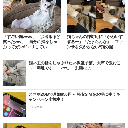
「すごい顔www」「涙出るほど
猫ちゃんの神対応に「かわいす
笑ったww」 自分の指をしゃ
ぎるー」「たまらんな」 ファ
ぶってガンギマリしてい...
ンサを欠かさない“猫の握...
飼い主の指をしゃぶりたい保護子猫、大声で激おこ
→「満足です……Zzz」 別猫のよ...
スマホ2GBで月額850円～ 格安SIMをお得に使うキ
ャンペーン実施中！
PR(IIJmio)