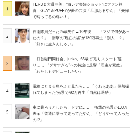
TERU＆大貫亜美、“激レア夫婦ショット”にファン歓
1
喜 GLAY＆PUFFYが夢の共演「旦那おるやん」「夫婦
で写ってるの尊い！」
自衛隊員だった25歳男性→10年後……「マジで何があっ
2
たの？」 衝撃の“現在の姿”が180万再生「別人…？」
「好きに生きんしゃい」
「打首獄門同好会」junko、65歳で“彫りスタート”巡
3
り…… “ダサすぎる”への持論に反響「理由が素敵」
「わたしもデビューしたい」
電線にとまる鳥をふと見たら……「うわぁああ」偶然撮
4
れてしまった“光景”が92万再生「自然は過酷」
車に乗ろうとしたら、ドアに…… 衝撃の光景が130万
5
表示「普通に乗って走ってたやん」「どうやって入った
の!?」