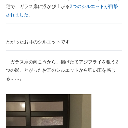
宅で、ガラス扉に浮かび上がる
2つのシルエットが目撃
ITの今と未来を見通す
されました
。
スマホと通信の最新トレンド
進化するPCとデバイスの未来
とがったお耳のシルエットです
好きが集まる 比べて選べる
ビジネスと働き方のヒント
ガラス扉の向こうから、揚げたてアジフライを狙う2
つの影。とがったお耳のシルエットから強い圧を感じ
AI活用のいまが分かる
る……。
企業ITのトレンドを詳説
経営リーダーのコミュニティ
マーケ×ITの今がよく分かる
ITエンジニア向け専門サイト