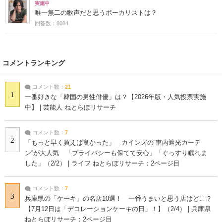
実施中
唯一無二の歌声だと思うボーカリストは？
回答数：8084
コメントランキング
コメント数：
21
1
一番好きな「韓国の男性俳優」は？【2026年版・人気投票実施
中】 | 芸能人 ねとらぼリサーチ
コメント数：
7
2
「もっと早く買えば良かった」 カインズの“車内遮光カーテ
ン”が大人気 「プライバシーも保てて安心」「ぐっすり眠れま
した」（2/2） | ライフ ねとらぼリサーチ：2ページ目
コメント数：
7
3
兵庫県の「ケーキ」の名店10選！ 一番うまいと思う店はどこ？
【7月12日は「デコレーションケーキの日」！】（2/4） | 兵庫県
ねとらぼリサーチ：2ページ目