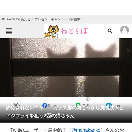
🎁 Switch 2もあたる！ プレゼントキャンペーン実施中！
ねとらぼメニュー
TOP
ニュース
エンタメ
クイズ
グルメ
地域
住まい
教育・育児
動物
リサーチ
2018/03/15 19:00（公開）
X
Share
LINE
hatena
会員記事
諦めきれないニャ！ ガラス扉の向こうから虎視眈々と
アジフライを狙う2匹の猫ちゃん
お魚があるのは分かっているニャ。
メディア
Twitterユーザー・最中餡子（
@monakanko
）さんのお
注目記事を集めた総合ページ