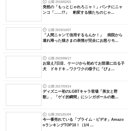
公開 2019/02/01
突然の「もっとじゃれろニャ！」パンチにニャ
ンコ「……!?」 豹変する猫たちのじゃ...
公開 2019/10/07
「人間ニャンて信用するもんか！」 病院から
連れ帰った猫さまの表情が完全にお怒りモ...
公開 2023/06/17
お迎え7日目、ケージから初めてお部屋に出る子
犬 ドキドキ→ワクワクの様子に「ぴょ...
公開 2017/03/14
ディズニー初のLGBTキャラ登場「美女と野
獣」、「ゲイ的瞬間」にシンガポールの教...
公開 2021/01/04
今一番売れている「プライム・ビデオ」Amazo
nランキングTOP10！（1/4 ...