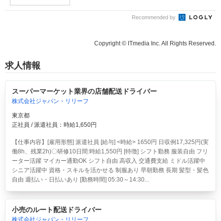
Recommended by
Copyright © ITmedia Inc. All Rights Reserved.
求人情報
スーパーマーケット業界の店舗配送ドライバー
株式会社ジャパン・リリーフ
東京都
正社員 / 派遣社員：時給1,650円
【仕事内容】[雇用形態] 派遣社員 [給与] <時給> 1650円 日収例17,325円(実
働8h、残業2h)〇研修10日間:時給1,550円 [特徴] シフト勤務 服装自由 フリ
ーター活躍 マイカー通勤OK シフト自由 高収入 交通費支給 ミドル活躍中
シニア活躍中 資格・スキルを活かせる 制服あり 早朝勤務 長期 髪型・髪色
自由 週払い・日払いあり [勤務時間] 05:30～14:30...
小売のルート配送ドライバー
株式会社ジャパン・リリーフ