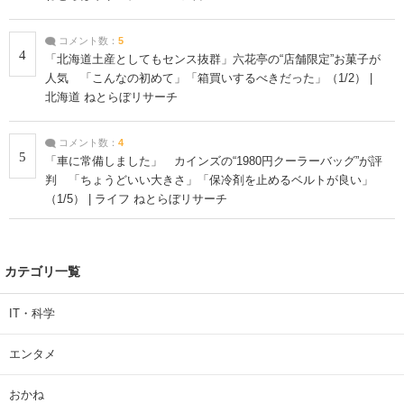
コメント数：
5
4
「北海道土産としてもセンス抜群」六花亭の“店舗限定”お菓子が
人気 「こんなの初めて」「箱買いするべきだった」（1/2） |
北海道 ねとらぼリサーチ
コメント数：
4
5
「車に常備しました」 カインズの“1980円クーラーバッグ”が評
判 「ちょうどいい大きさ」「保冷剤を止めるベルトが良い」
（1/5） | ライフ ねとらぼリサーチ
カテゴリ一覧
IT・科学
エンタメ
おかね