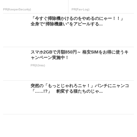
PR(KeeperSecurity)
PR(Fav-Log)
「今すぐ掃除機かけるのをやめるのにゃー！！」
全身で“掃除機嫌い”をアピールする...
スマホ2GBで月額850円～ 格安SIMをお得に使うキ
ャンペーン実施中！
PR(IIJmio)
突然の「もっとじゃれろニャ！」パンチにニャンコ
「……!?」 豹変する猫たちのじゃ...