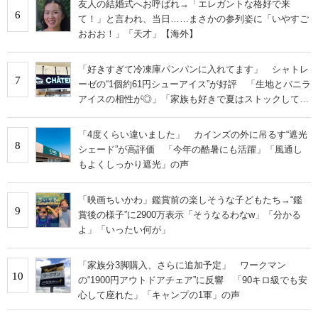
友人の結婚式へお呼ばれ→「エレガントな格好で来
6
て！」と言われ、当日……まさかの参列姿に「いやすご
おおお！」「天才」【海外】
「好きすぎて冷凍庫パンパンに入れてます」 シャトレ
7
ーゼの“1個約61円シューアイス”が好評 「生地とバニラ
アイスの相性が◎」「家族も好きで夏はストックして
る」
「4度くらい違いました」 カインズの外に吊るす“遮光
8
シェード”が高評価 「今年の酷暑にも活躍」「風通し
もよくしっかり遮光」の声
「映画ちいかわ」鑑賞前の楽しそうな子どもたち→“鑑
9
賞後の様子”に2900万表示「そうなるわなw」「分かる
よ」「いったい何が」
「家族分3脚購入、さらに追加予定」 ワークマン
10
の“1900円アウトドアチェア”に反響 「90キロ級でも安
心して座れた」「キャンプの1軍」の声