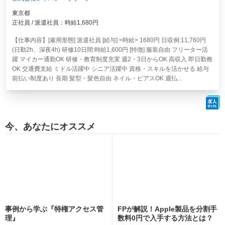
東京都
正社員 / 派遣社員：時給1,680円
【仕事内容】[雇用形態] 派遣社員 [給与] <時給> 1680円 日収例:11,760円
(日勤2h、深夜4h) 研修10日間:時給1,600円 [特徴] 服装自由 フリーター活
躍 マイカー通勤OK 研修・教育制度充実 週2・3日からOK 高収入 即日勤務
OK 交通費支給 ミドル活躍中 シニア活躍中 資格・スキルを活かせる 給与
前払い制度あり 長期 髪型・髪色自由 ネイル・ピアスOK 週払...
今、あなたにオススメ
事例から学ぶ『特権アクセス管
FPが解説！Apple製品を分割手
理』
数料0円で入手する方法とは？